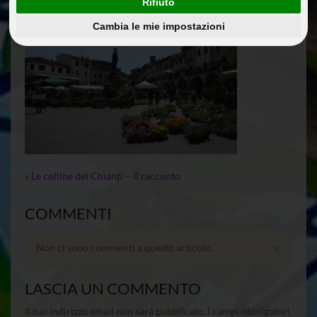
Rifiuto
Cambia le mie impostazioni
«
Le colline del Chianti – Il racconto
COMMENTI
×
Non ci sono commenti a questo articolo.
LASCIA UN COMMENTO
Il tuo indirizzo email non sarà pubblicato.
I campi obbligatori