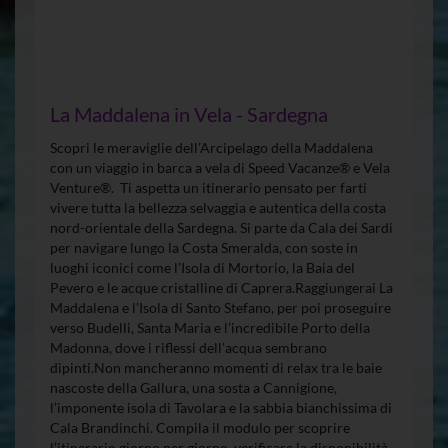
La Maddalena in Vela - Sardegna
Scopri le meraviglie dell’Arcipelago della Maddalena
con un viaggio in barca a vela di Speed Vacanze® e Vela
Venture®. Ti aspetta un itinerario pensato per farti
vivere tutta la bellezza selvaggia e autentica della costa
nord-orientale della Sardegna. Si parte da Cala dei Sardi
per navigare lungo la Costa Smeralda, con soste in
luoghi iconici come l’Isola di Mortorio, la Baia del
Pevero e le acque cristalline di Caprera.Raggiungerai La
Maddalena e l’Isola di Santo Stefano, per poi proseguire
verso Budelli, Santa Maria e l’incredibile Porto della
Madonna, dove i riflessi dell’acqua sembrano
dipinti.Non mancheranno momenti di relax tra le baie
nascoste della Gallura, una sosta a Cannigione,
l’imponente isola di Tavolara e la sabbia bianchissima di
Cala Brandinchi. Compila il modulo per scoprire
l’itinerario giorno per giorno, verificare la disponibilità