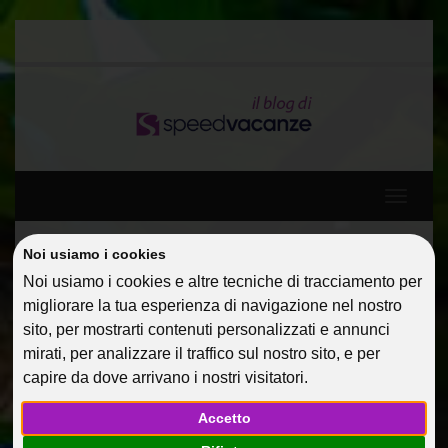
Toggle
navigati
Noi usiamo i cookies
Home
greve-in-chianti
Noi usiamo i cookies e altre tecniche di tracciamento per
migliorare la tua esperienza di navigazione nel nostro
GREVE-IN-CHIANTI
sito, per mostrarti contenuti personalizzati e annunci
mirati, per analizzare il traffico sul nostro sito, e per
15 Nov 2016
@dmin
capire da dove arrivano i nostri visitatori.
Facebook
Twitter
Google
Accetto