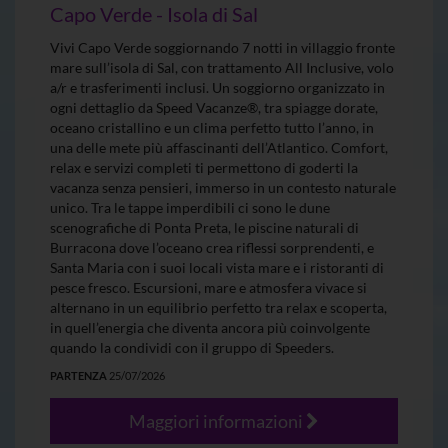
Capo Verde - Isola di Sal
Vivi Capo Verde soggiornando 7 notti in villaggio fronte
mare sull’isola di Sal, con trattamento All Inclusive, volo
a/r e trasferimenti inclusi. Un soggiorno organizzato in
ogni dettaglio da Speed Vacanze®, tra spiagge dorate,
oceano cristallino e un clima perfetto tutto l’anno, in
una delle mete più affascinanti dell’Atlantico. Comfort,
relax e servizi completi ti permettono di goderti la
vacanza senza pensieri, immerso in un contesto naturale
unico. Tra le tappe imperdibili ci sono le dune
scenografiche di Ponta Preta, le piscine naturali di
Burracona dove l’oceano crea riflessi sorprendenti, e
Santa Maria con i suoi locali vista mare e i ristoranti di
pesce fresco. Escursioni, mare e atmosfera vivace si
alternano in un equilibrio perfetto tra relax e scoperta,
in quell’energia che diventa ancora più coinvolgente
quando la condividi con il gruppo di Speeders.
PARTENZA
25/07/2026
Maggiori informazioni