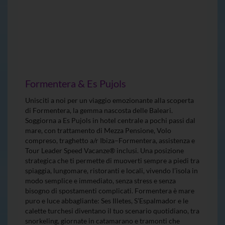
Formentera & Es Pujols
Unisciti a noi per un viaggio emozionante alla scoperta
di Formentera, la gemma nascosta delle Baleari.
Soggiorna a Es Pujols in hotel centrale a pochi passi dal
mare, con trattamento di Mezza Pensione, Volo
compreso, traghetto a/r Ibiza–Formentera, assistenza e
Tour Leader Speed Vacanze® inclusi. Una posizione
strategica che ti permette di muoverti sempre a piedi tra
spiaggia, lungomare, ristoranti e locali, vivendo l’isola in
modo semplice e immediato, senza stress e senza
bisogno di spostamenti complicati. Formentera è mare
puro e luce abbagliante: Ses Illetes, S’Espalmador e le
calette turchesi diventano il tuo scenario quotidiano, tra
snorkeling, giornate in catamarano e tramonti che