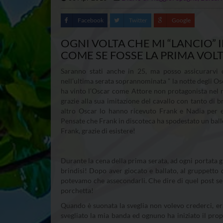
Facebook
Twitter
Google
OGNI VOLTA CHE MI “LANCIO”
COME SE FOSSE LA PRIMA VOL
Saranno stati anche in 25, ma posso assicurarvi 
nell’ultima serata soprannominata ” la notte degli Os
ha vinto l’Oscar come Attore non protagonista nel ruol
grazie alla sua imitazione del cavallo con tanto di b
altro Oscar lo hanno ricevuto Frank e Nadia per ess
Pensate che Frank in discoteca ha spodestato un bal
Frank, grazie di esistere!
Durante la cena della prima serata, ad ogni portata g
brindisi! Dopo aver giocato e ballato, al gruppetto 
potevamo che assecondarli. Che dire di quel post ser
porchetta!
Quando è suonata la sveglia non volevo crederci, era
svegliato la mia banda ed ognuno ha iniziato il prop