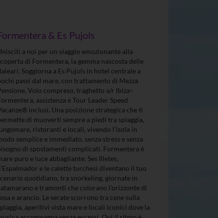
Formentera & Es Pujols
Unisciti a noi per un viaggio emozionante alla
scoperta di Formentera, la gemma nascosta delle
Baleari. Soggiorna a Es Pujols in hotel centrale a
pochi passi dal mare, con trattamento di Mezza
Pensione, Volo compreso, traghetto a/r Ibiza–
Formentera, assistenza e Tour Leader Speed
Vacanze® inclusi. Una posizione strategica che ti
permette di muoverti sempre a piedi tra spiaggia,
lungomare, ristoranti e locali, vivendo l’isola in
modo semplice e immediato, senza stress e senza
bisogno di spostamenti complicati. Formentera è
mare puro e luce abbagliante: Ses Illetes,
S’Espalmador e le calette turchesi diventano il tuo
scenario quotidiano, tra snorkeling, giornate in
catamarano e tramonti che colorano l’orizzonte di
rosa e arancio. Le serate scorrono tra cene sulla
spiaggia, aperitivi vista mare e locali iconici dove la
musica accompagna senza eccessi. Qui il ritmo è