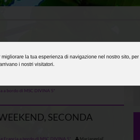
migliorare la tua esperienza di navigazione nel nostro sito, per 
rrivano i nostri visitatori.
ncia a bordo di MSC DIVINA 5*
D WEEKEND, SECONDA
ri e Francia a bordo di MSC DIVINA 5*
MariangelaF