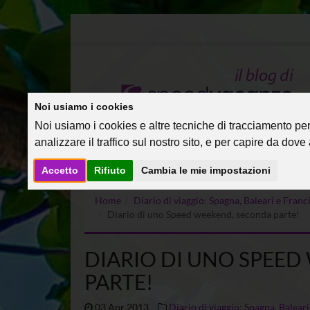
Noi usiamo i cookies
Noi usiamo i cookies e altre tecniche di tracciamento per 
analizzare il traffico sul nostro sito, e per capire da dove a
Accetto
Rifiuto
Cambia le mie impostazioni
Home
Diario di viaggio: Spagna, Baleari e Fra
Diario di uno Speed weekend, seconda parte!
DIARIO DI UNO SPEE
PARTE!
03 Apr 2013
Diario di viaggio: Spagna, Balea