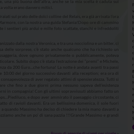
e, una più buona dell’altra, anche se la mia scelta è caduta sui
ta volta erano davvero mitici.
iati sul prato delle dolci colline del Relais, era già arrivata l’ora
le Marmore, con la nostra una guida Stefania!Dopo ore di cammino
te i sentieri più ardui e mille foto scattate, stanchi e infreddoliti
zzato dalla nostra Veronica, e tra una nocciolina e un bitter, ci
esa delle sorprese, c’è stato anche qualcuno che ha richiesto un
messaggeria, dove ognuno privatamente o pubblicamente, poteva
icolare. Subito dopo c’è stata l’estrazione dei “premi” e Michele,
anza da 200 Euro…che fortuna! La notte è andata avanti tra passi
lle 10:00 del giorno successivo davanti alla reception; era ora di
 consapevolezza di aver regalato attimi di spensieratezza. Tutti si
are che fino a due giorni prima nessuno sapeva dell’esistenza
torni in compagnia! Con gli ultimi sopravvissuti abbiamo fatto un
” ops…Piediluco, e dopo aver ammirato il paesaggio circostante, ci
atto di ravioli davanti. Era un bellissima domenica, il sole fuori
ino a quando Massimo ha deciso di chiedere la mia mano davanti a
rezziamo anche un po’ di sana pazzia !!!Grande Massimo e grandi
Boom di agenzie di viaggi per single
»