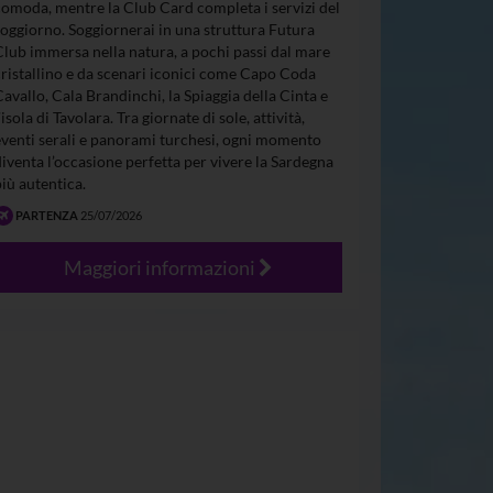
comoda, mentre la Club Card completa i servizi del
soggiorno. Soggiornerai in una struttura Futura
Club immersa nella natura, a pochi passi dal mare
cristallino e da scenari iconici come Capo Coda
Cavallo, Cala Brandinchi, la Spiaggia della Cinta e
’isola di Tavolara. Tra giornate di sole, attività,
eventi serali e panorami turchesi, ogni momento
diventa l’occasione perfetta per vivere la Sardegna
più autentica.
PARTENZA
25/07/2026
Maggiori informazioni