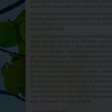
preparato dai ragazzi del corso Chef: dodici portat
panzerotti, da buona pugliese, e vi confesso che ques
A pancia piena e dopo aver preso un’ oretta di sole sdra
di andare ad esplorare i sentieri delle Cascate del
e di scalini, dopo litri di acqua presa in faccia duran
siamo tornati al Relais.
Alle 20:00 non potevamo mancare all’AperiSalsa organi
siamo cimentati nei passi base della salsa, e sorpr
valzer…che stile! La cena è stata allietata dalla 
scrivere un bigliettino al gruppo o a qualcuno in part
per la seconda volta, si è aggiudicato un buono Vac
di salsa, chiacchiere e sorrisi e ci siamo ritrovati a
salutare chi andava via con gli occhi lucidi ma con la
abbracciavano e si scambiavano i contatti, e pens
dell’altro…Questa è la magia Speed: parti da solo e 
giro con il battello ecologico sul lago di “pediluvio
siamo ritrovati in una trattoria tipica con un bel pi
splendeva e tutti erano felici. Andava tutto bene f
tutto il ristorante: che imbarazzo! Ma a Speed app
tutti i miei speedini di questo weekend!
«
Oroscopo Aprile 2013