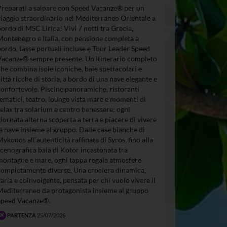
Preparati a salpare con Speed Vacanze® per un
viaggio straordinario nel Mediterraneo Orientale a
bordo di MSC Lirica! Vivi 7 notti tra Grecia,
Montenegro e Italia, con pensione completa a
bordo, tasse portuali incluse e Tour Leader Speed
Vacanze® sempre presente. Un itinerario completo
che combina isole iconiche, baie spettacolari e
città ricche di storia, a bordo di una nave elegante e
confortevole. Piscine panoramiche, ristoranti
tematici, teatro, lounge vista mare e momenti di
relax tra solarium e centro benessere: ogni
giornata alterna scoperta a terra e piacere di vivere
la nave insieme al gruppo. Dalle case bianche di
Mykonos all’autenticità raffinata di Syros, fino alla
scenografica baia di Kotor incastonata tra
montagne e mare, ogni tappa regala atmosfere
completamente diverse. Una crociera dinamica,
varia e coinvolgente, pensata per chi vuole vivere il
Mediterraneo da protagonista insieme al gruppo
Speed Vacanze®.
PARTENZA
25/07/2026