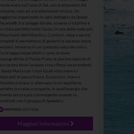
fronte mare sull’isola di Sal, con trattamento All
Inclusive, volo a/r e trasferimenti inclusi. Un
soggiorno organizzato in ogni dettaglio da Speed
Vacanze®, tra spiagge dorate, oceano cristallino e
un clima perfetto tutto l’anno, in una delle mete più
affascinanti dell’Atlantico. Comfort, relax e servizi
completi ti permettono di goderti la vacanza senza
pensieri, immerso in un contesto naturale unico.
Tra le tappe imperdibili ci sono le dune
scenografiche di Ponta Preta, le piscine naturali di
Burracona dove l’oceano crea riflessi sorprendenti,
e Santa Maria con i suoi locali vista mare e i
ristoranti di pesce fresco. Escursioni, mare e
atmosfera vivace si alternano in un equilibrio
perfetto tra relax e scoperta, in quell’energia che
diventa ancora più coinvolgente quando la
condividi con il gruppo di Speeders.
PARTENZA
25/07/2026
Maggiori informazioni