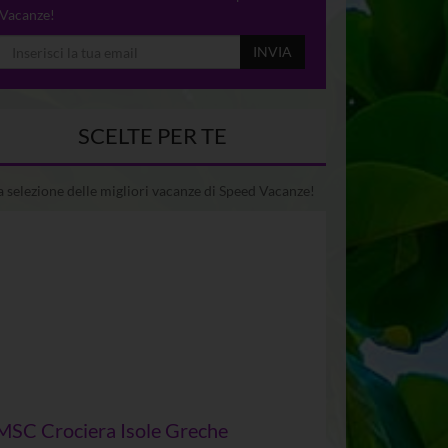
Vacanze!
INVIA
SCELTE PER TE
 selezione delle migliori vacanze di Speed Vacanze!
MSC Crociera Isole Greche