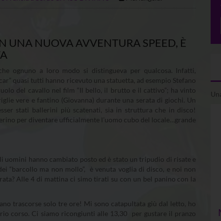
 IN UNA NUOVA AVVENTURA SPEED, È
TA
che ognuno a loro modo si distingueva per qualcosa. Infatti,
car” quasi tutti hanno ricevuto una statuetta, ad esempio Stefano
o del cavallo nel film “Il bello, il brutto e il cattivo”; ha vinto
Una
riglie vere e fantino (Giovanna) durante una serata di giochi. Un
er stati ballerini più scatenati, sia in struttura che in disco!
lerino per diventare ufficialmente l’uomo cubo del locale…grande
li uomini hanno cambiato posto ed è stato un tripudio di risate e
dei “barcollo ma non mollo”, è venuta voglia di disco, e noi non
ata? Alle 4 di mattina ci simo tirati su con un bel panino con la
no trascorse solo tre ore! Mi sono catapultata giù dal letto, ho
rio corso. Ci siamo ricongiunti alle 13,30 per gustare il pranzo