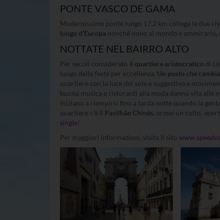
PONTE VASCO DE GAMA
Modernissimo ponte lungo 17,2 km collega le due riv
lungo d’Europa
nonché nono al mondo e ammirarlo, ol
NOTTATE NEL BAIRRO ALTO
Per secoli considerato
il quartiere aristocratico
di Li
luogo delle feste per eccellenza.
Un posto che cambia 
quartiere con la luce del sole a suggestivo e movimen
buona musica e ristoranti alla moda danno vita alle no
iniziano a riempirsi fino a tarda notte quando la gente
quartiere c’è il
Pavilhão Chinês
, ormai un culto, apert
single
!
Per maggiori informazioni, visita il sito
www.speedvac