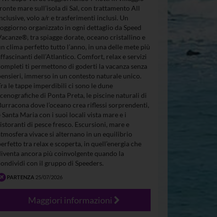
fronte mare sull’isola di Sal, con trattamento All
Inclusive, volo a/r e trasferimenti inclusi. Un
soggiorno organizzato in ogni dettaglio da Speed
Vacanze®, tra spiagge dorate, oceano cristallino e
un clima perfetto tutto l’anno, in una delle mete più
affascinanti dell’Atlantico. Comfort, relax e servizi
completi ti permettono di goderti la vacanza senza
pensieri, immerso in un contesto naturale unico.
Tra le tappe imperdibili ci sono le dune
scenografiche di Ponta Preta, le piscine naturali di
Burracona dove l’oceano crea riflessi sorprendenti,
e Santa Maria con i suoi locali vista mare e i
ristoranti di pesce fresco. Escursioni, mare e
atmosfera vivace si alternano in un equilibrio
perfetto tra relax e scoperta, in quell’energia che
diventa ancora più coinvolgente quando la
condividi con il gruppo di Speeders.
PARTENZA
25/07/2026
Maggiori informazioni