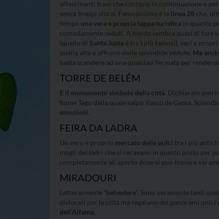
affascinanti tram che corrono in continuazione e pe
senza troppi sforzi. Famosissima è la
linea 28
che, ol
tempo
una vera e propria tappa turistica
in quanto pe
comodamente seduti. A bordo sembra quasi di fare un 
(quello di
Santa Justa
è tra i più famosi), veri e propr
quella alta e offrono delle splendide vedute.
Ma anche
basta scendere ad una qualsiasi fermata per renders
TORRE DE BELÉM
È il monumento simbolo della città
. Dichiarato patri
fiume Tago dalla quale salpò Vasco de Gama. Splendi
emozioni
.
FEIRA DA LADRA
Un vero e proprio
mercato delle pulci
tra i più antic
mogli dei ladri che si recavano in questo posto per p
completamente all’aperto dove si può trovare verament
MIRADOURI
Letteralmente “
belvedere
”. Sono veramente tanti que
dislocati per la città ma regalano dei panorami unici 
dell’Alfama
.