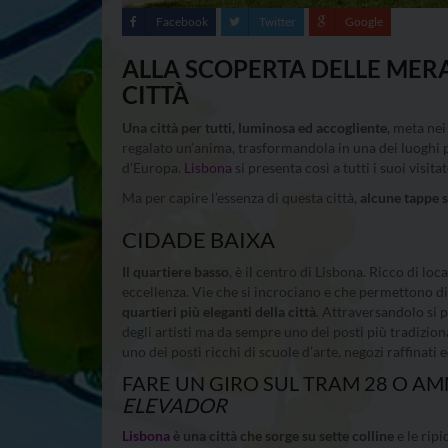
Facebook
Twitter
Google
ALLA SCOPERTA DELLE MERA
CITTÀ
Una città per tutti, luminosa ed accogliente
, meta nei
regalato un’anima, trasformandola in una dei luoghi p
d’Europa.
Lisbona
si presenta così a tutti i suoi visitat
Ma per capire l’essenza di questa città,
alcune tappe 
CIDADE BAIXA
Il quartiere basso
, è il centro di Lisbona. Ricco di lo
eccellenza. Vie che si incrociano e che permettono di 
quartieri più eleganti della città
. Attraversandolo si 
degli artisti ma da sempre uno dei posti più tradizion
uno dei posti ricchi di scuole d’arte, negozi raffinati ed
FARE UN GIRO SUL TRAM 28 O AM
ELEVADOR
Lisbona
è una città che sorge su sette colline
e le rip