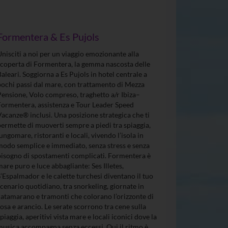
Formentera & Es Pujols
Unisciti a noi per un viaggio emozionante alla
scoperta di Formentera, la gemma nascosta delle
Baleari. Soggiorna a Es Pujols in hotel centrale a
pochi passi dal mare, con trattamento di Mezza
Pensione, Volo compreso, traghetto a/r Ibiza–
Formentera, assistenza e Tour Leader Speed
Vacanze® inclusi. Una posizione strategica che ti
permette di muoverti sempre a piedi tra spiaggia,
lungomare, ristoranti e locali, vivendo l’isola in
modo semplice e immediato, senza stress e senza
bisogno di spostamenti complicati. Formentera è
mare puro e luce abbagliante: Ses Illetes,
S’Espalmador e le calette turchesi diventano il tuo
scenario quotidiano, tra snorkeling, giornate in
catamarano e tramonti che colorano l’orizzonte di
rosa e arancio. Le serate scorrono tra cene sulla
spiaggia, aperitivi vista mare e locali iconici dove la
musica accompagna senza eccessi. Qui il ritmo è