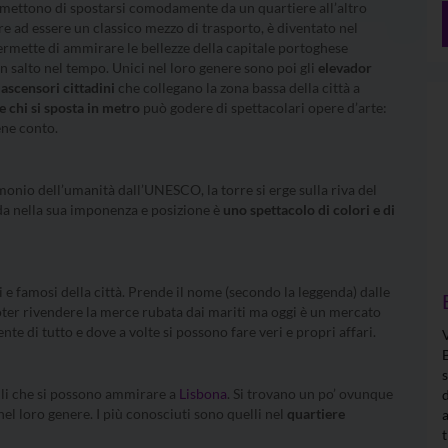
rmettono di spostarsi comodamente da un quartiere all’altro
tre ad essere un classico mezzo di trasporto, è diventato nel
rmette di ammirare le bellezze della capitale portoghese
salto nel tempo. Unici nel loro genere sono poi gli
elevador
i
ascensori cittadini
che collegano la zona bassa della città a
 chi si sposta in metro
può godere di spettacolari opere d’arte:
ene conto.
monio dell’umanità dall’UNESCO, la torre si erge sulla riva del
da nella sua imponenza e posizione è
uno spettacolo di colori e di
hi e famosi della città. Prende il nome (secondo la leggenda) dalle
oter rivendere la merce rubata dai mariti ma oggi è un mercato
e di tutto e dove a volte si possono fare veri e propri affari.
lli che si possono ammirare a
Lisbona
. Si trovano un po’ ovunque
nel loro genere. I più conosciuti sono quelli nel
quartiere