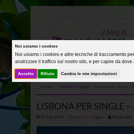
Noi usiamo i cookies
Noi usiamo i cookies e altre tecniche di tracciamento per 
analizzare il traffico sul nostro sito, e per capire da dove a
Accetto
Rifiuto
Cambia le mie impostazioni
Home
Guide Di Viaggio
Lisbona per single – 
LISBONA PER SINGLE 
07 Feb 2014
Guide Di Viaggio
PialauraM