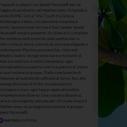
Preparati a salpare con Speed Vacanze® per un
viaggio straordinario nel Mediterraneo Orientale a
bordo di MSC Lirica! Vivi 7 notti tra Grecia,
Montenegro e Italia, con pensione completa a
bordo, tasse portuali incluse e Tour Leader Speed
Vacanze® sempre presente. Un itinerario completo
che combina isole iconiche, baie spettacolari e
città ricche di storia, a bordo di una nave elegante e
confortevole. Piscine panoramiche, ristoranti
tematici, teatro, lounge vista mare e momenti di
relax tra solarium e centro benessere: ogni
giornata alterna scoperta a terra e piacere di vivere
la nave insieme al gruppo. Dalle case bianche di
Mykonos all’autenticità raffinata di Syros, fino alla
scenografica baia di Kotor incastonata tra
montagne e mare, ogni tappa regala atmosfere
completamente diverse. Una crociera dinamica,
varia e coinvolgente, pensata per chi vuole vivere il
Mediterraneo da protagonista insieme al gruppo
Speed Vacanze®.
PARTENZA
25/07/2026