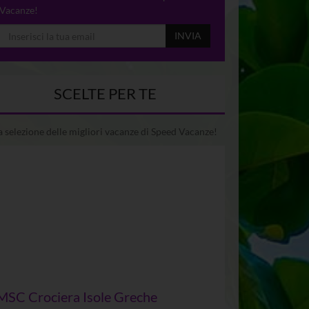
Vacanze!
INVIA
SCELTE PER TE
 selezione delle migliori vacanze di Speed Vacanze!
MSC Crociera Isole Greche