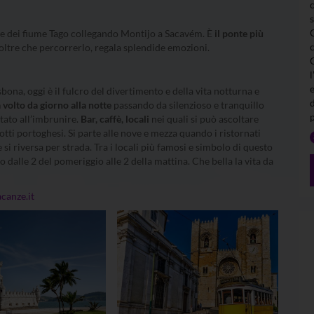
e dei fiume Tago collegando Montijo a Sacavém. È
il ponte più
tre che percorrerlo, regala splendide emozioni.
l
sbona, oggi è il fulcro del divertimento e della vita notturna e
volto da giorno alla notte
passando da silenzioso e tranquillo
tato all’imbrunire.
Bar, caffè, locali
nei quali si può ascoltare
tti portoghesi. Si parte alle nove e mezza quando i ristornati
 si riversa per strada. Tra i locali più famosi e simbolo di questo
o dalle 2 del pomeriggio alle 2 della mattina. Che bella la vita da
anze.it