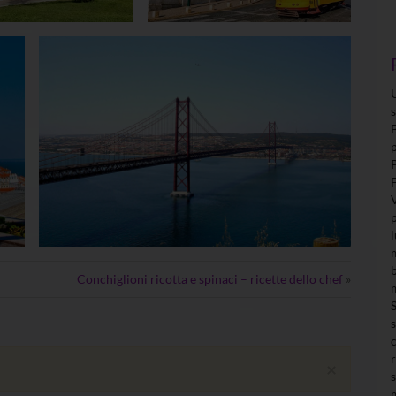
Conchiglioni ricotta e spinaci – ricette dello chef
»
×