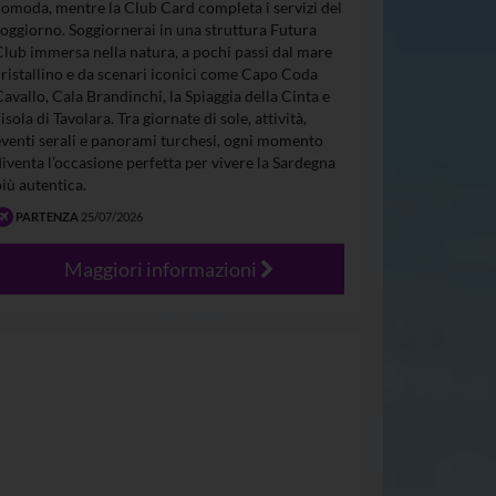
comoda, mentre la Club Card completa i servizi del
soggiorno. Soggiornerai in una struttura Futura
Club immersa nella natura, a pochi passi dal mare
cristallino e da scenari iconici come Capo Coda
Cavallo, Cala Brandinchi, la Spiaggia della Cinta e
’isola di Tavolara. Tra giornate di sole, attività,
eventi serali e panorami turchesi, ogni momento
diventa l’occasione perfetta per vivere la Sardegna
più autentica.
PARTENZA
25/07/2026
Maggiori informazioni