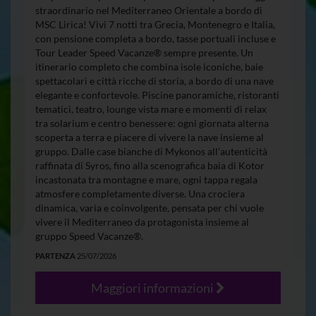
straordinario nel Mediterraneo Orientale a bordo di
MSC Lirica! Vivi 7 notti tra Grecia, Montenegro e Italia,
con pensione completa a bordo, tasse portuali incluse e
Tour Leader Speed Vacanze® sempre presente. Un
itinerario completo che combina isole iconiche, baie
spettacolari e città ricche di storia, a bordo di una nave
elegante e confortevole. Piscine panoramiche, ristoranti
tematici, teatro, lounge vista mare e momenti di relax
tra solarium e centro benessere: ogni giornata alterna
scoperta a terra e piacere di vivere la nave insieme al
gruppo. Dalle case bianche di Mykonos all’autenticità
raffinata di Syros, fino alla scenografica baia di Kotor
incastonata tra montagne e mare, ogni tappa regala
atmosfere completamente diverse. Una crociera
dinamica, varia e coinvolgente, pensata per chi vuole
vivere il Mediterraneo da protagonista insieme al
gruppo Speed Vacanze®.
PARTENZA
25/07/2026
Maggiori informazioni