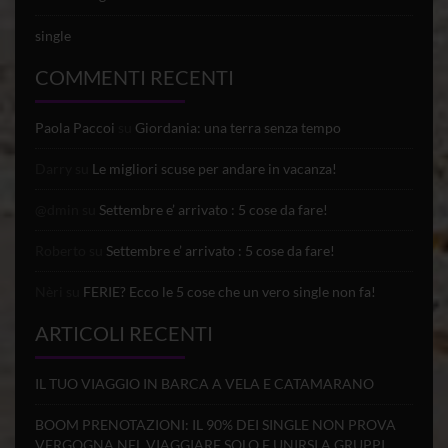
single
COMMENTI RECENTI
Paola Paccoi
su
Giordania: una terra senza tempo
Darry
su
Le migliori scuse per andare in vacanza!
@dmin
su
Settembre e’ arrivato : 5 cose da fare!
Roberto
su
Settembre e’ arrivato : 5 cose da fare!
Nèri
su
FERIE? Ecco le 5 cose che un vero single non fa!
ARTICOLI RECENTI
IL TUO VIAGGIO IN BARCA A VELA E CATAMARANO
BOOM PRENOTAZIONI: IL 90% DEI SINGLE NON PROVA
VERGOGNA NEL VIAGGIARE SOLO E UNIRSI A GRUPPI