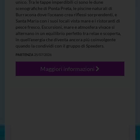
unico. Tra le tappe imperdibili ci sono le dune
scenografiche di Ponta Preta, le piscine naturali di
Burracona dove l’oceano crea riflessi sorprendenti, e
Santa Maria con i suoi locali vista mare e i ristoranti di
pesce fresco. Escursioni, mare e atmosfera vivace si
alternano in un equilibrio perfetto tra relax e scoperta,
in quell’energia che diventa ancora più coinvolgente
quando la condividi con il gruppo di Speeders.
PARTENZA
25/07/2026
Maggiori informazioni