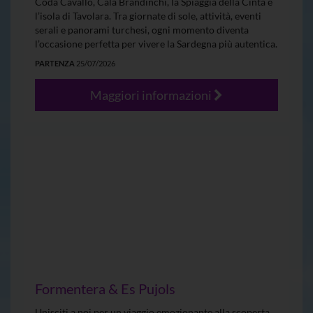
Coda Cavallo, Cala Brandinchi, la Spiaggia della Cinta e
l’isola di Tavolara. Tra giornate di sole, attività, eventi
serali e panorami turchesi, ogni momento diventa
l’occasione perfetta per vivere la Sardegna più autentica.
PARTENZA
25/07/2026
Maggiori informazioni
Formentera & Es Pujols
Unisciti a noi per un viaggio emozionante alla scoperta