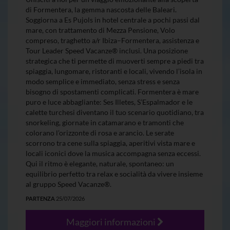
di Formentera, la gemma nascosta delle Baleari.
Soggiorna a Es Pujols in hotel centrale a pochi passi dal
mare, con trattamento di Mezza Pensione, Volo
compreso, traghetto a/r Ibiza–Formentera, assistenza e
Tour Leader Speed Vacanze® inclusi. Una posizione
strategica che ti permette di muoverti sempre a piedi tra
spiaggia, lungomare, ristoranti e locali, vivendo l’isola in
modo semplice e immediato, senza stress e senza
bisogno di spostamenti complicati. Formentera è mare
puro e luce abbagliante: Ses Illetes, S’Espalmador e le
calette turchesi diventano il tuo scenario quotidiano, tra
snorkeling, giornate in catamarano e tramonti che
colorano l’orizzonte di rosa e arancio. Le serate
scorrono tra cene sulla spiaggia, aperitivi vista mare e
locali iconici dove la musica accompagna senza eccessi.
Qui il ritmo è elegante, naturale, spontaneo: un
equilibrio perfetto tra relax e socialità da vivere insieme
al gruppo Speed Vacanze®.
PARTENZA
25/07/2026
Maggiori informazioni