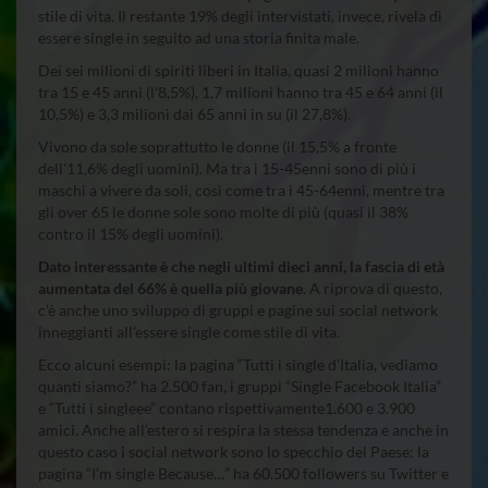
stile di vita. Il restante 19% degli intervistati, invece, rivela di
essere single in seguito ad una storia finita male.
Dei sei milioni di spiriti liberi in Italia, quasi 2 milioni hanno
tra 15 e 45 anni (l'8,5%), 1,7 milioni hanno tra 45 e 64 anni (il
10,5%) e 3,3 milioni dai 65 anni in su (il 27,8%).
Vivono da sole soprattutto le donne (il 15,5% a fronte
dell'11,6% degli uomini). Ma tra i 15-45enni sono di più i
maschi a vivere da soli, così come tra i 45-64enni, mentre tra
gli over 65 le donne sole sono molte di più (quasi il 38%
contro il 15% degli uomini).
Dato interessante è che negli ultimi dieci anni, la fascia di età
aumentata del 66% è quella più giovane
. A riprova di questo,
c’è anche uno sviluppo di gruppi e pagine sui social network
inneggianti all’essere single come stile di vita.
Ecco alcuni esempi: la pagina “Tutti i single d'Italia, vediamo
quanti siamo?” ha 2.500 fan, i gruppi “Single Facebook Italia”
e “Tutti i singleee” contano rispettivamente1.600 e 3.900
amici. Anche all’estero si respira la stessa tendenza e anche in
questo caso i social network sono lo specchio del Paese: la
pagina “I’m single Because…” ha 60.500 followers su Twitter e