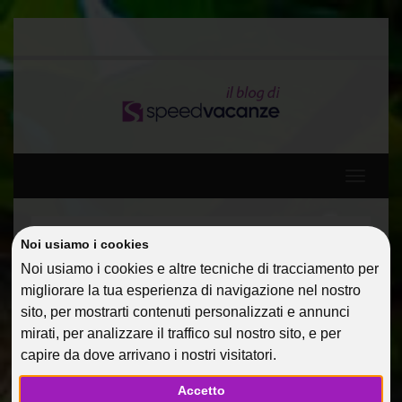
Toggle
navigati
Home
Curiosita'
Single in Italia: quanti siamo?
Noi usiamo i cookies
Noi usiamo i cookies e altre tecniche di tracciamento per
SINGLE IN ITALIA: QUANTI
migliorare la tua esperienza di navigazione nel nostro
sito, per mostrarti contenuti personalizzati e annunci
SIAMO?
mirati, per analizzare il traffico sul nostro sito, e per
capire da dove arrivano i nostri visitatori.
03 Ago 2012
Curiosita'
comunicazione
Accetto
Facebook
Twitter
Google