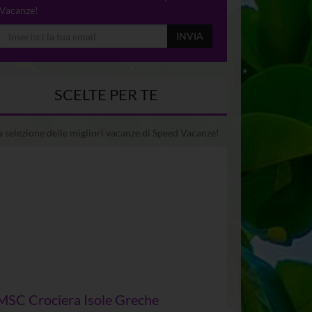
Vacanze!
INVIA
SCELTE PER TE
 selezione delle migliori vacanze di Speed Vacanze!
MSC Crociera Isole Greche