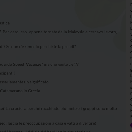
astica
? Per caso, ero appena tornata dalla Malaysia e cercavo lavoro,
di? Se non c’è rimedio perché te la prendi?
 riguardo Speed Vacanze
? ma che gente c’è???
ecipanti?
essariamente un significato
Catamarano in Grecia
te?
La crociera perché racchiude più mete e i gruppi sono molto
peed
: lascia le preoccupazioni a casa e vatti a divertire!
Speed Vacanze:
il delirio del booking in alta stagione!