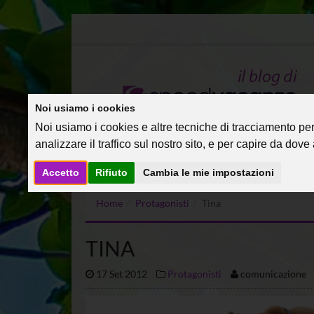
Noi usiamo i cookies
Noi usiamo i cookies e altre tecniche di tracciamento per 
analizzare il traffico sul nostro sito, e per capire da dove a
Accetto
Rifiuto
Cambia le mie impostazioni
Home
Protagonisti
Tina
TINA
17 Set 2012
Protagonisti
comunicazione