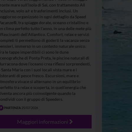
fronte mare sull’isola di Sal, con trattamento All
Inclusive, volo a/r e trasferimenti inclusi. Un
soggiorno organizzato in ogni dettaglio da Speed
Vacanze®, tra spiagge dorate, oceano cristallino e
un clima perfetto tutto l’anno, in una delle mete più
affascinanti dell’Atlantico. Comfort, relax e servizi
completi ti permettono di goderti la vacanza senza
pensieri, immerso in un contesto naturale unico.
Tra le tappe imperdibili ci sono le dune
scenografiche di Ponta Preta, le piscine naturali di
Burracona dove l’oceano crea riflessi sorprendenti,
e Santa Maria con i suoi locali vista mare e i
ristoranti di pesce fresco. Escursioni, mare e
atmosfera vivace si alternano in un equilibrio
perfetto tra relax e scoperta, in quell’energia che
diventa ancora più coinvolgente quando la
condividi con il gruppo di Speeders.
PARTENZA
25/07/2026
Maggiori informazioni