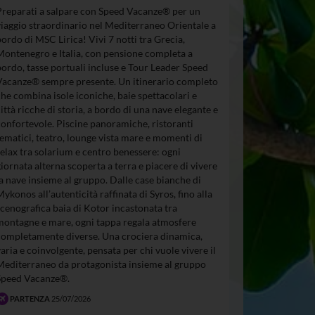
Preparati a salpare con Speed Vacanze® per un
viaggio straordinario nel Mediterraneo Orientale a
bordo di MSC Lirica! Vivi 7 notti tra Grecia,
Montenegro e Italia, con pensione completa a
bordo, tasse portuali incluse e Tour Leader Speed
Vacanze® sempre presente. Un itinerario completo
che combina isole iconiche, baie spettacolari e
città ricche di storia, a bordo di una nave elegante e
confortevole. Piscine panoramiche, ristoranti
tematici, teatro, lounge vista mare e momenti di
relax tra solarium e centro benessere: ogni
giornata alterna scoperta a terra e piacere di vivere
la nave insieme al gruppo. Dalle case bianche di
Mykonos all’autenticità raffinata di Syros, fino alla
scenografica baia di Kotor incastonata tra
montagne e mare, ogni tappa regala atmosfere
completamente diverse. Una crociera dinamica,
varia e coinvolgente, pensata per chi vuole vivere il
Mediterraneo da protagonista insieme al gruppo
Speed Vacanze®.
PARTENZA
25/07/2026