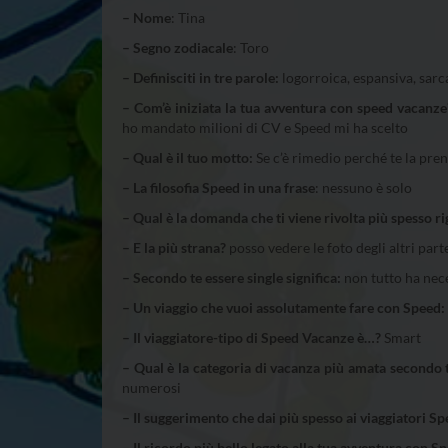
– Nome
: Tina
– Segno zodiacale
: Toro
– Definisciti in tre parole:
logorroica, espansiva, sarc
– Com’è iniziata la tua avventura con speed vacanze
ho mandato milioni di CV e Speed mi ha scelto
– Qual è il tuo motto:
Se c’è rimedio perché te la pren
– La filosofia Speed in una frase
: nessuno è solo
– Qual è la domanda che ti viene rivolta più spesso
– E la più strana?
posso vedere le foto degli altri part
– Secondo te essere single significa:
non tutto ha nec
– Un viaggio che vuoi assolutamente fare con Speed:
– Il viaggiatore-tipo di Speed Vacanze è…?
Smart
– Qual è la categoria di vacanza più amata secondo 
numerosi
– Il suggerimento che dai più spesso ai viaggiatori S
– Il ricordo più bello legato alla tua avventura con 