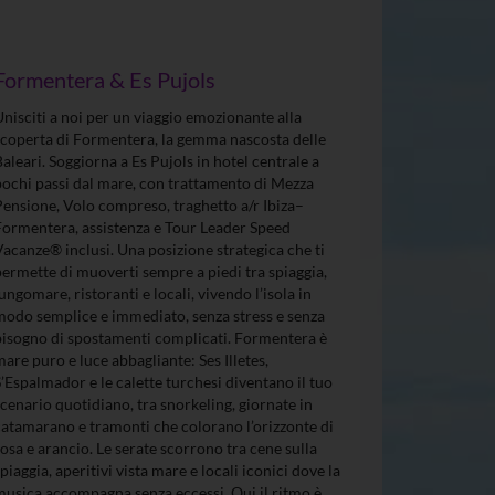
Formentera & Es Pujols
Unisciti a noi per un viaggio emozionante alla
scoperta di Formentera, la gemma nascosta delle
Baleari. Soggiorna a Es Pujols in hotel centrale a
pochi passi dal mare, con trattamento di Mezza
Pensione, Volo compreso, traghetto a/r Ibiza–
Formentera, assistenza e Tour Leader Speed
Vacanze® inclusi. Una posizione strategica che ti
permette di muoverti sempre a piedi tra spiaggia,
lungomare, ristoranti e locali, vivendo l’isola in
modo semplice e immediato, senza stress e senza
bisogno di spostamenti complicati. Formentera è
mare puro e luce abbagliante: Ses Illetes,
S’Espalmador e le calette turchesi diventano il tuo
scenario quotidiano, tra snorkeling, giornate in
catamarano e tramonti che colorano l’orizzonte di
rosa e arancio. Le serate scorrono tra cene sulla
spiaggia, aperitivi vista mare e locali iconici dove la
musica accompagna senza eccessi. Qui il ritmo è