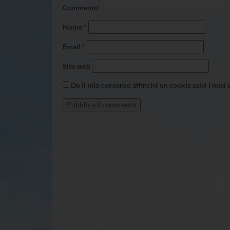
Commento
Nome
*
Email
*
Sito web
Do il mio consenso affinché un cookie salvi i miei