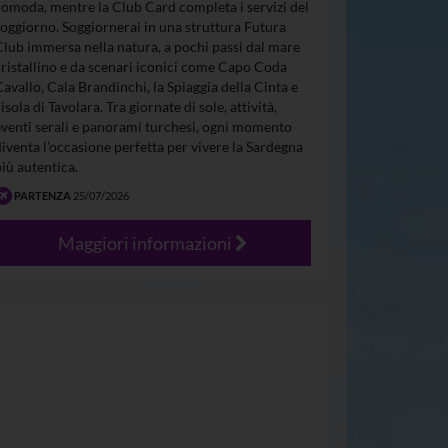
comoda, mentre la Club Card completa i servizi del
soggiorno. Soggiornerai in una struttura Futura
Club immersa nella natura, a pochi passi dal mare
cristallino e da scenari iconici come Capo Coda
Cavallo, Cala Brandinchi, la Spiaggia della Cinta e
’isola di Tavolara. Tra giornate di sole, attività,
eventi serali e panorami turchesi, ogni momento
diventa l’occasione perfetta per vivere la Sardegna
più autentica.
PARTENZA
25/07/2026
Maggiori informazioni