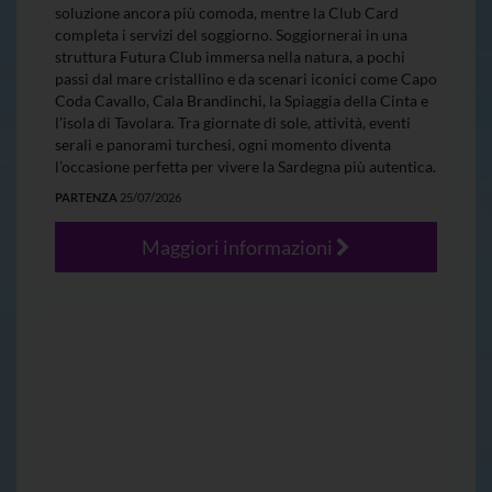
soluzione ancora più comoda, mentre la Club Card
completa i servizi del soggiorno. Soggiornerai in una
struttura Futura Club immersa nella natura, a pochi
passi dal mare cristallino e da scenari iconici come Capo
Coda Cavallo, Cala Brandinchi, la Spiaggia della Cinta e
l’isola di Tavolara. Tra giornate di sole, attività, eventi
serali e panorami turchesi, ogni momento diventa
l’occasione perfetta per vivere la Sardegna più autentica.
PARTENZA
25/07/2026
Maggiori informazioni