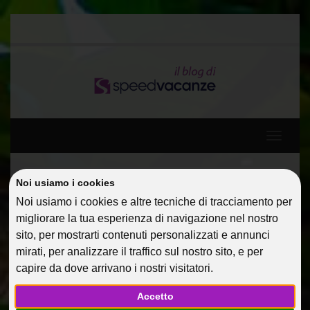
Toggle
navigati
Noi usiamo i cookies
Home
Guide Di Viaggio
Umbria da single
Noi usiamo i cookies e altre tecniche di tracciamento per
migliorare la tua esperienza di navigazione nel nostro
UMBRIA DA SINGLE
sito, per mostrarti contenuti personalizzati e annunci
mirati, per analizzare il traffico sul nostro sito, e per
20 Ago 2012
Guide Di Viaggio
comunicazione
capire da dove arrivano i nostri visitatori.
Accetto