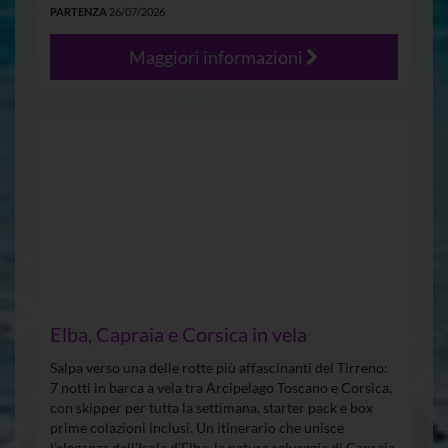
PARTENZA
26/07/2026
Maggiori informazioni
Elba, Capraia e Corsica in vela
Salpa verso una delle rotte più affascinanti del Tirreno:
7 notti in barca a vela tra Arcipelago Toscano e Corsica,
con skipper per tutta la settimana, starter pack e box
prime colazioni inclusi. Un itinerario che unisce
l’eleganza dell’Isola d’Elba, la natura selvaggia di Capraia