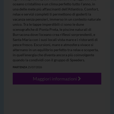
oceano cristallino e un clima perfetto tutto l’anno, in
una delle mete più affascinanti dell’Atlantico. Comfort,
relax e servizi completi ti permettono di goderti la
vacanza senza pensieri, immerso in un contesto naturale
unico. Tra le tappe imperdibili ci sono le dune
scenografiche di Ponta Preta, le piscine naturali di
Burracona dove l’oceano crea riflessi sorprendenti, e
Santa Maria con i suoi locali vista mare e i ristoranti di
pesce fresco. Escursioni, mare e atmosfera vivace si
alternano in un equilibrio perfetto tra relax e scoperta,
in quell’energia che diventa ancora più coinvolgente
quando la condividi con il gruppo di Speeders.
PARTENZA
25/07/2026
Maggiori informazioni