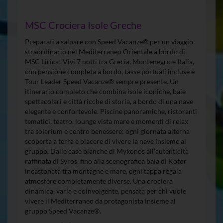
MSC Crociera Isole Greche
Preparati a salpare con Speed Vacanze® per un viaggio
straordinario nel Mediterraneo Orientale a bordo di
MSC Lirica! Vivi 7 notti tra Grecia, Montenegro e Italia,
con pensione completa a bordo, tasse portuali incluse e
Tour Leader Speed Vacanze® sempre presente. Un
itinerario completo che combina isole iconiche, baie
spettacolari e città ricche di storia, a bordo di una nave
elegante e confortevole. Piscine panoramiche, ristoranti
tematici, teatro, lounge vista mare e momenti di relax
tra solarium e centro benessere: ogni giornata alterna
scoperta a terra e piacere di vivere la nave insieme al
gruppo. Dalle case bianche di Mykonos all’autenticità
raffinata di Syros, fino alla scenografica baia di Kotor
incastonata tra montagne e mare, ogni tappa regala
atmosfere completamente diverse. Una crociera
dinamica, varia e coinvolgente, pensata per chi vuole
vivere il Mediterraneo da protagonista insieme al
gruppo Speed Vacanze®.