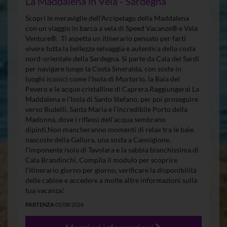
La Maddalena in Vela - Sardegna
Scopri le meraviglie dell’Arcipelago della Maddalena
con un viaggio in barca a vela di Speed Vacanze® e Vela
Venture®. Ti aspetta un itinerario pensato per farti
vivere tutta la bellezza selvaggia e autentica della costa
nord-orientale della Sardegna. Si parte da Cala dei Sardi
per navigare lungo la Costa Smeralda, con soste in
luoghi iconici come l’Isola di Mortorio, la Baia del
Pevero e le acque cristalline di Caprera.Raggiungerai La
Maddalena e l’Isola di Santo Stefano, per poi proseguire
verso Budelli, Santa Maria e l’incredibile Porto della
Madonna, dove i riflessi dell’acqua sembrano
dipinti.Non mancheranno momenti di relax tra le baie
nascoste della Gallura, una sosta a Cannigione,
l’imponente isola di Tavolara e la sabbia bianchissima di
Cala Brandinchi. Compila il modulo per scoprire
l’itinerario giorno per giorno, verificare la disponibilità
delle cabine e accedere a molte altre informazioni sulla
tua vacanza!
PARTENZA
01/08/2026