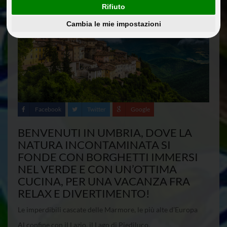
Rifiuto
Cambia le mie impostazioni
Facebook
Twitter
Google
BENVENUTI IN UMBRIA, DOVE LA
NATURA INCONTAMINATA SI
FONDE CON BORGHETTI IMMERSI
NEL VERDE E CON UN’OTTIMA
CUCINA, PER UNA VACANZA FRA
RELAX E DIVERTIMENTO!
Le imperdibili cascate delle Marmore, le più alte d’Europa
Al confine con il Lazio, il Lago di Piediluco.