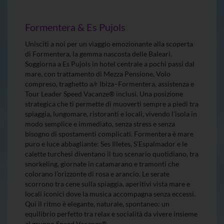
Formentera & Es Pujols
Unisciti a noi per un viaggio emozionante alla scoperta
di Formentera, la gemma nascosta delle Baleari.
Soggiorna a Es Pujols in hotel centrale a pochi passi dal
mare, con trattamento di Mezza Pensione, Volo
compreso, traghetto a/r Ibiza–Formentera, assistenza e
Tour Leader Speed Vacanze® inclusi. Una posizione
strategica che ti permette di muoverti sempre a piedi tra
spiaggia, lungomare, ristoranti e locali, vivendo l’isola in
modo semplice e immediato, senza stress e senza
bisogno di spostamenti complicati. Formentera è mare
puro e luce abbagliante: Ses Illetes, S’Espalmador e le
calette turchesi diventano il tuo scenario quotidiano, tra
snorkeling, giornate in catamarano e tramonti che
colorano l’orizzonte di rosa e arancio. Le serate
scorrono tra cene sulla spiaggia, aperitivi vista mare e
locali iconici dove la musica accompagna senza eccessi.
Qui il ritmo è elegante, naturale, spontaneo: un
equilibrio perfetto tra relax e socialità da vivere insieme
al gruppo Speed Vacanze®.