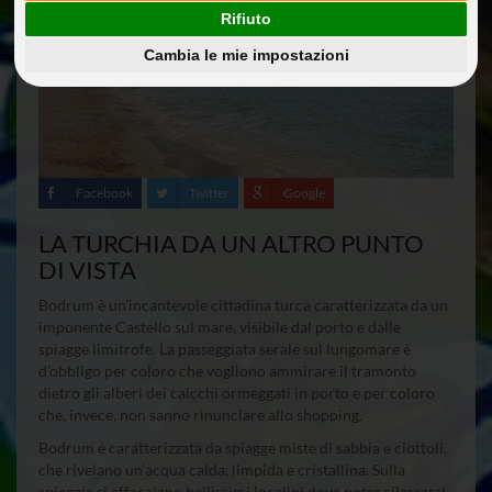
Rifiuto
Cambia le mie impostazioni
Facebook
Twitter
Google
LA TURCHIA DA UN ALTRO PUNTO
DI VISTA
Bodrum è un’incantevole cittadina turca caratterizzata da un
imponente Castello sul mare, visibile dal porto e dalle
spiagge limitrofe. La passeggiata serale sul lungomare è
d’obbligo per coloro che vogliono ammirare il tramonto
dietro gli alberi dei caicchi ormeggati in porto e per coloro
che, invece, non sanno rinunciare allo shopping.
Bodrum è caratterizzata da spiagge miste di sabbia e ciottoli,
che rivelano un’acqua calda, limpida e cristallina. Sulla
spiaggia si affacciano bellissimi localini dove poter rilassarsi