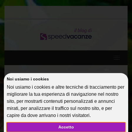
Toggle
navigati
Home
Guide Di Viaggio
Bodrum per single
Noi usiamo i cookies
Noi usiamo i cookies e altre tecniche di tracciamento per
migliorare la tua esperienza di navigazione nel nostro
BODRUM PER SINGLE
sito, per mostrarti contenuti personalizzati e annunci
17 Mag 2013
Guide Di Viaggio
Riccobono
mirati, per analizzare il traffico sul nostro sito, e per
capire da dove arrivano i nostri visitatori.
Accetto