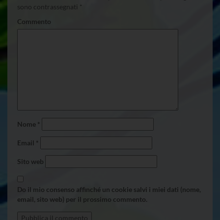
sono contrassegnati
*
Commento
Nome
*
Email
*
Sito web
Do il mio consenso affinché un cookie salvi i miei dati (nome,
email, sito web) per il prossimo commento.