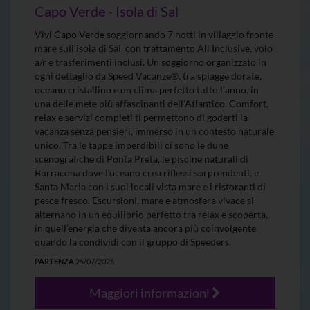
Capo Verde - Isola di Sal
Vivi Capo Verde soggiornando 7 notti in villaggio fronte
mare sull’isola di Sal, con trattamento All Inclusive, volo
a/r e trasferimenti inclusi. Un soggiorno organizzato in
ogni dettaglio da Speed Vacanze®, tra spiagge dorate,
oceano cristallino e un clima perfetto tutto l’anno, in
una delle mete più affascinanti dell’Atlantico. Comfort,
relax e servizi completi ti permettono di goderti la
vacanza senza pensieri, immerso in un contesto naturale
unico. Tra le tappe imperdibili ci sono le dune
scenografiche di Ponta Preta, le piscine naturali di
Burracona dove l’oceano crea riflessi sorprendenti, e
Santa Maria con i suoi locali vista mare e i ristoranti di
pesce fresco. Escursioni, mare e atmosfera vivace si
alternano in un equilibrio perfetto tra relax e scoperta,
in quell’energia che diventa ancora più coinvolgente
quando la condividi con il gruppo di Speeders.
PARTENZA
25/07/2026
Maggiori informazioni