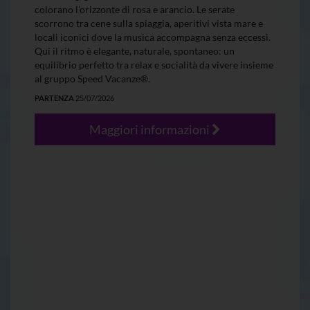
colorano l’orizzonte di rosa e arancio. Le serate
scorrono tra cene sulla spiaggia, aperitivi vista mare e
locali iconici dove la musica accompagna senza eccessi.
Qui il ritmo è elegante, naturale, spontaneo: un
equilibrio perfetto tra relax e socialità da vivere insieme
al gruppo Speed Vacanze®.
PARTENZA
25/07/2026
Maggiori informazioni