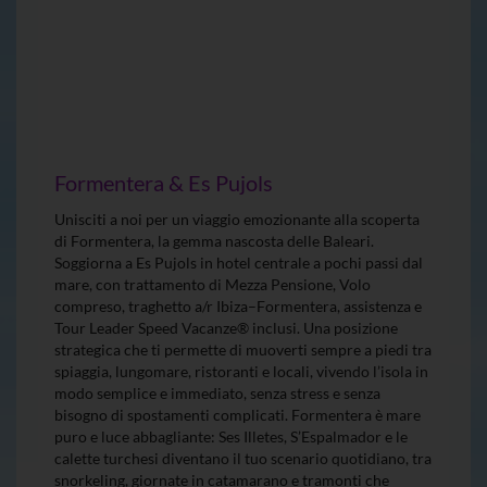
Formentera & Es Pujols
Unisciti a noi per un viaggio emozionante alla scoperta
di Formentera, la gemma nascosta delle Baleari.
Soggiorna a Es Pujols in hotel centrale a pochi passi dal
mare, con trattamento di Mezza Pensione, Volo
compreso, traghetto a/r Ibiza–Formentera, assistenza e
Tour Leader Speed Vacanze® inclusi. Una posizione
strategica che ti permette di muoverti sempre a piedi tra
spiaggia, lungomare, ristoranti e locali, vivendo l’isola in
modo semplice e immediato, senza stress e senza
bisogno di spostamenti complicati. Formentera è mare
puro e luce abbagliante: Ses Illetes, S’Espalmador e le
calette turchesi diventano il tuo scenario quotidiano, tra
snorkeling, giornate in catamarano e tramonti che