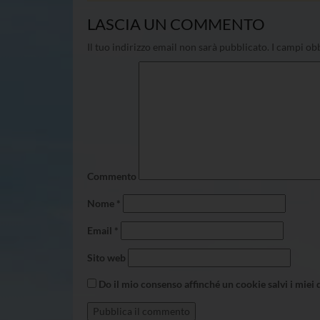
LASCIA UN COMMENTO
Il tuo indirizzo email non sarà pubblicato.
I campi obb
Commento
Nome
*
Email
*
Sito web
Do il mio consenso affinché un cookie salvi i miei