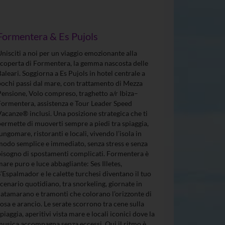
Formentera & Es Pujols
Unisciti a noi per un viaggio emozionante alla
scoperta di Formentera, la gemma nascosta delle
Baleari. Soggiorna a Es Pujols in hotel centrale a
pochi passi dal mare, con trattamento di Mezza
Pensione, Volo compreso, traghetto a/r Ibiza–
Formentera, assistenza e Tour Leader Speed
Vacanze® inclusi. Una posizione strategica che ti
permette di muoverti sempre a piedi tra spiaggia,
lungomare, ristoranti e locali, vivendo l’isola in
modo semplice e immediato, senza stress e senza
bisogno di spostamenti complicati. Formentera è
mare puro e luce abbagliante: Ses Illetes,
S’Espalmador e le calette turchesi diventano il tuo
scenario quotidiano, tra snorkeling, giornate in
catamarano e tramonti che colorano l’orizzonte di
rosa e arancio. Le serate scorrono tra cene sulla
spiaggia, aperitivi vista mare e locali iconici dove la
musica accompagna senza eccessi. Qui il ritmo è