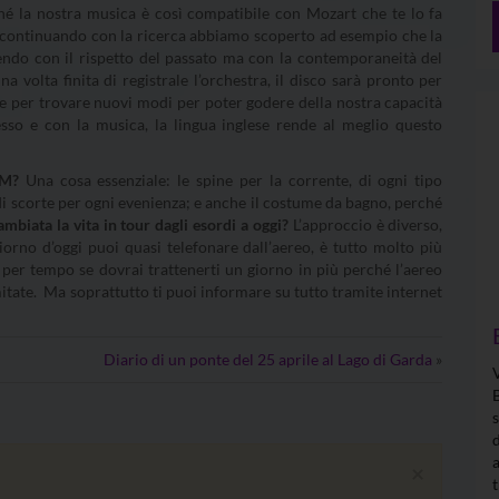
é la nostra musica è così compatibile con Mozart che te lo fa
E continuando con la ricerca abbiamo scoperto ad esempio che la
ndo con il rispetto del passato ma con la contemporaneità del
 volta finita di registrale l’orchestra, il disco sarà pronto per
he per trovare nuovi modi per poter godere della nostra capacità
sso e con la musica, la lingua inglese rende al meglio questo
FM?
Una cosa essenziale: le spine per la corrente, di ogni tipo
di scorte per ogni evenienza; e anche il costume da bagno, perché
mbiata la vita in tour dagli esordi a oggi?
L’approccio è diverso,
orno d’oggi puoi quasi telefonare dall’aereo, è tutto molto più
e per tempo se dovrai trattenerti un giorno in più perché l’aereo
itate. Ma soprattutto ti puoi informare su tutto tramite internet
Diario di un ponte del 25 aprile al Lago di Garda
»
×