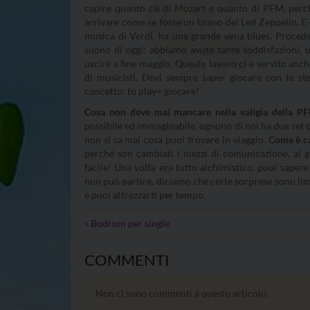
capire quanto c’è di Mozart e quanto di PFM, perch
arrivare come se fosse un brano dei Led Zeppelin. 
musica di Verdi, ha una grande vena blues. Procede
suono di oggi; abbiamo avuto tante soddisfazioni, una
uscire a fine maggio. Questo lavoro ci è servito anc
di musicisti. Devi sempre saper giocare con te ste
concetto: to play= giocare!
Cosa non deve mai mancare nella valigia della P
possibile ed immaginabile, ognuno di noi ha due set 
non si sa mai cosa puoi trovare in viaggio.
Come è ca
perché son cambiati i mezzi di comunicazione, al gi
facile! Una volta era tutto alchimistico, puoi saper
non può partire, diciamo che certe sorprese sono lim
e puoi attrezzarti per tempo.
«
Bodrum per single
COMMENTI
Non ci sono commenti a questo articolo.