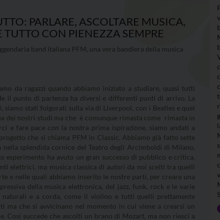
TUTTO: PARLARE, ASCOLTARE MUSICA,
E TUTTO CON PIENEZZA SEMPRE
 leggendaria band italiana PFM, una vera bandiera della musica
o da ragazzi quando abbiamo iniziato a studiare, quasi tutti
il punto di partenza ha diversi e differenti punti di arrivo. La
 siamo stati folgorati sulla via di Liverpool, con i Beatles e quel
idea dei nostri studi ma che è comunque rimasta come rimasta in
rci e fare pace con la nostra prima ispirazione, siamo andati a
 progetto che si chiama PFM in Classic. Abbiamo già fatto sette
a nella splendida cornice del Teatro degli Arcimboldi di Milano,
sto esperimento ha avuto un gran successo di pubblico e critica.
i elettrici, ma musica classica di autori da noi scelti tra quelli
te e nelle quali abbiamo inserito le nostre parti, per creare una
ressiva della musica elettronica, del jazz, funk, rock e le varie
naturali e a corda, come il violino e tutti quelli prettamente
nti ma che si avvicinano nel momento in cui viene a crearsi un
le. Così succede che ascolti un brano di Mozart, ma non riesci a