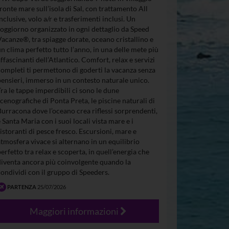
fronte mare sull’isola di Sal, con trattamento All
Inclusive, volo a/r e trasferimenti inclusi. Un
soggiorno organizzato in ogni dettaglio da Speed
Vacanze®, tra spiagge dorate, oceano cristallino e
un clima perfetto tutto l’anno, in una delle mete più
affascinanti dell’Atlantico. Comfort, relax e servizi
completi ti permettono di goderti la vacanza senza
pensieri, immerso in un contesto naturale unico.
Tra le tappe imperdibili ci sono le dune
scenografiche di Ponta Preta, le piscine naturali di
Burracona dove l’oceano crea riflessi sorprendenti,
e Santa Maria con i suoi locali vista mare e i
ristoranti di pesce fresco. Escursioni, mare e
atmosfera vivace si alternano in un equilibrio
perfetto tra relax e scoperta, in quell’energia che
diventa ancora più coinvolgente quando la
condividi con il gruppo di Speeders.
PARTENZA
25/07/2026
Maggiori informazioni