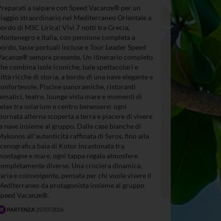
Preparati a salpare con Speed Vacanze® per un
viaggio straordinario nel Mediterraneo Orientale a
bordo di MSC Lirica! Vivi 7 notti tra Grecia,
Montenegro e Italia, con pensione completa a
bordo, tasse portuali incluse e Tour Leader Speed
Vacanze® sempre presente. Un itinerario completo
che combina isole iconiche, baie spettacolari e
città ricche di storia, a bordo di una nave elegante e
confortevole. Piscine panoramiche, ristoranti
tematici, teatro, lounge vista mare e momenti di
relax tra solarium e centro benessere: ogni
giornata alterna scoperta a terra e piacere di vivere
la nave insieme al gruppo. Dalle case bianche di
Mykonos all’autenticità raffinata di Syros, fino alla
scenografica baia di Kotor incastonata tra
montagne e mare, ogni tappa regala atmosfere
completamente diverse. Una crociera dinamica,
varia e coinvolgente, pensata per chi vuole vivere il
Mediterraneo da protagonista insieme al gruppo
Speed Vacanze®.
PARTENZA
25/07/2026