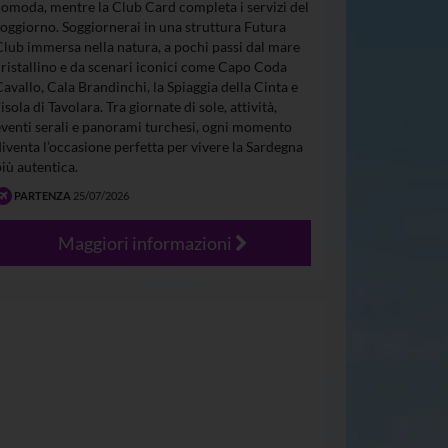
comoda, mentre la Club Card completa i servizi del
soggiorno. Soggiornerai in una struttura Futura
Club immersa nella natura, a pochi passi dal mare
cristallino e da scenari iconici come Capo Coda
Cavallo, Cala Brandinchi, la Spiaggia della Cinta e
’isola di Tavolara. Tra giornate di sole, attività,
eventi serali e panorami turchesi, ogni momento
diventa l’occasione perfetta per vivere la Sardegna
più autentica.
PARTENZA
25/07/2026
Maggiori informazioni