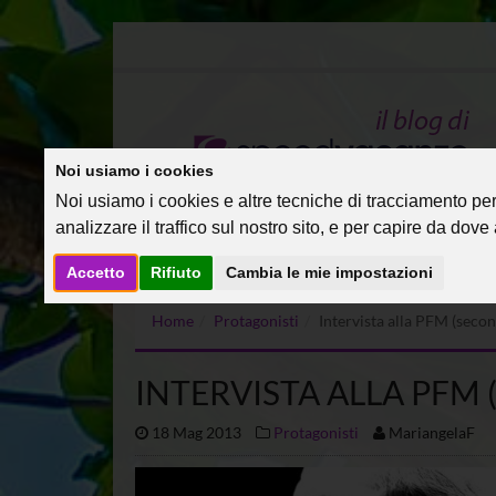
Noi usiamo i cookies
Noi usiamo i cookies e altre tecniche di tracciamento per 
analizzare il traffico sul nostro sito, e per capire da dove a
Accetto
Rifiuto
Cambia le mie impostazioni
Home
Protagonisti
Intervista alla PFM (secon
INTERVISTA ALLA PFM
18 Mag 2013
Protagonisti
MariangelaF