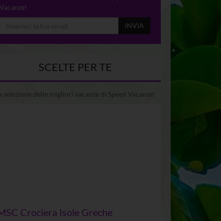
Vacanze!
INVIA
SCELTE PER TE
 selezione delle migliori vacanze di Speed Vacanze!
MSC Crociera Isole Greche