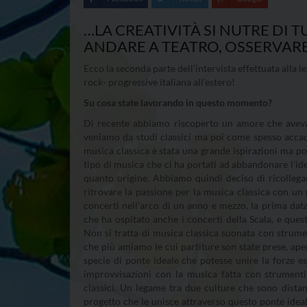
…LA CREATIVITÀ SI NUTRE DI 
ANDARE A TEATRO, OSSERVAR
Ecco la seconda parte dell’intervista effettuata alla
rock- progressive italiana all’estero!
Su cosa state lavorando in questo momento?
Di recente abbiamo riscoperto un amore che avevam
veniamo da studi classici ma poi come spesso accade 
musica classica è stata una grande ispirazioni ma poi,
tipo di musica che ci ha portati ad abbandonare l’
quanto origine. Abbiamo quindi deciso di ricollega
ritrovare la passione per la musica classica con un
concerti nell’arco di un anno e mezzo, la prima dat
che ha ospitato anche i concerti della Scala, e que
Non si tratta di musica classica suonata con strument
che più amiamo le cui partiture son state prese, aper
specie di ponte ideale che potesse unire la forze esp
improvvisazioni con la musica fatta con strumenti 
classici. Un legame tra due culture che sono dista
progetto che le unisce attraverso questo ponte idea