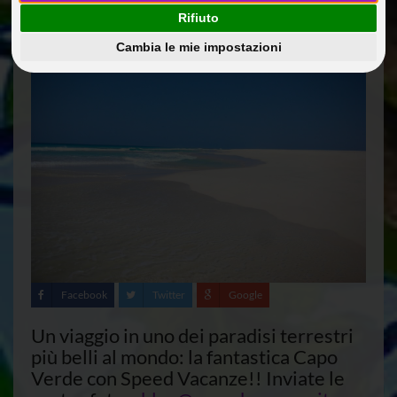
11 Giu 2012
Guide Di Viaggio
comunicazione
Rifiuto
Cambia le mie impostazioni
Facebook
Twitter
Google
Un viaggio in uno dei paradisi terrestri
più belli al mondo: la fantastica Capo
Verde con Speed Vacanze!! Inviate le