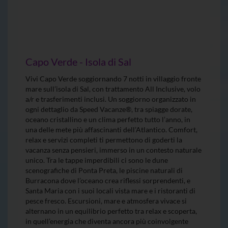
Capo Verde - Isola di Sal
Vivi Capo Verde soggiornando 7 notti in villaggio fronte
mare sull’isola di Sal, con trattamento All Inclusive, volo
a/r e trasferimenti inclusi. Un soggiorno organizzato in
ogni dettaglio da Speed Vacanze®, tra spiagge dorate,
oceano cristallino e un clima perfetto tutto l’anno, in
una delle mete più affascinanti dell’Atlantico. Comfort,
relax e servizi completi ti permettono di goderti la
vacanza senza pensieri, immerso in un contesto naturale
unico. Tra le tappe imperdibili ci sono le dune
scenografiche di Ponta Preta, le piscine naturali di
Burracona dove l’oceano crea riflessi sorprendenti, e
Santa Maria con i suoi locali vista mare e i ristoranti di
pesce fresco. Escursioni, mare e atmosfera vivace si
alternano in un equilibrio perfetto tra relax e scoperta,
in quell’energia che diventa ancora più coinvolgente