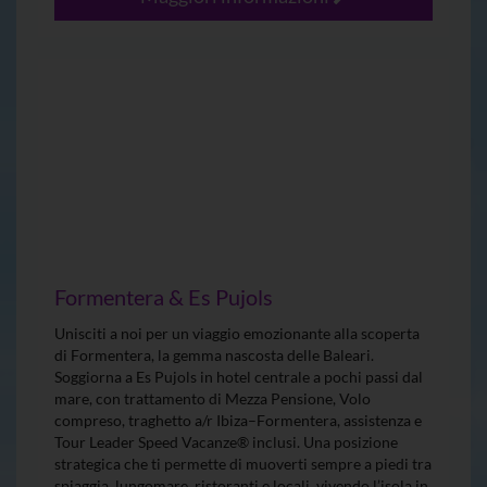
Formentera & Es Pujols
Unisciti a noi per un viaggio emozionante alla scoperta
di Formentera, la gemma nascosta delle Baleari.
Soggiorna a Es Pujols in hotel centrale a pochi passi dal
mare, con trattamento di Mezza Pensione, Volo
compreso, traghetto a/r Ibiza–Formentera, assistenza e
Tour Leader Speed Vacanze® inclusi. Una posizione
strategica che ti permette di muoverti sempre a piedi tra
spiaggia, lungomare, ristoranti e locali, vivendo l’isola in