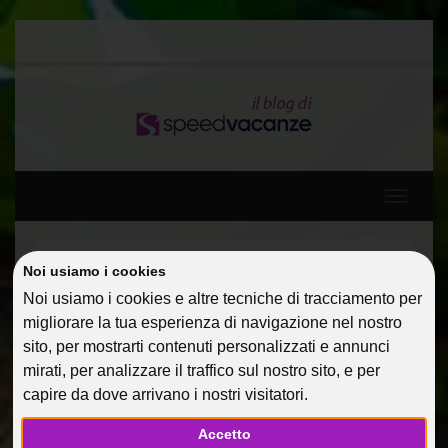
Toggle
navigati
Home
Guide Di Viaggio
Noi usiamo i cookies
Capo Verde mozzafiato… con Speed Vacanze!
Noi usiamo i cookies e altre tecniche di tracciamento per
migliorare la tua esperienza di navigazione nel nostro
CAPO VERDE
sito, per mostrarti contenuti personalizzati e annunci
mirati, per analizzare il traffico sul nostro sito, e per
MOZZAFIATO… CON
capire da dove arrivano i nostri visitatori.
SPEED VACANZE!
Accetto