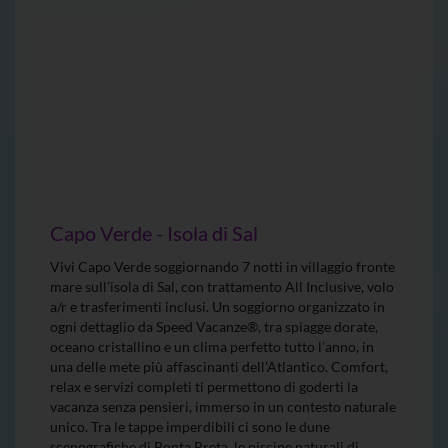
Capo Verde - Isola di Sal
Vivi Capo Verde soggiornando 7 notti in villaggio fronte
mare sull’isola di Sal, con trattamento All Inclusive, volo
a/r e trasferimenti inclusi. Un soggiorno organizzato in
ogni dettaglio da Speed Vacanze®, tra spiagge dorate,
oceano cristallino e un clima perfetto tutto l’anno, in
una delle mete più affascinanti dell’Atlantico. Comfort,
relax e servizi completi ti permettono di goderti la
vacanza senza pensieri, immerso in un contesto naturale
unico. Tra le tappe imperdibili ci sono le dune
scenografiche di Ponta Preta, le piscine naturali di