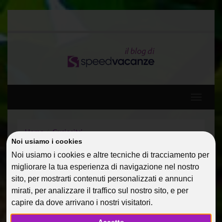
Toggle
navigati
Home
Curiosita'
Noi usiamo i cookies
Consigli per un San Valentino alternativo
Noi usiamo i cookies e altre tecniche di tracciamento per
migliorare la tua esperienza di navigazione nel nostro
CONSIGLI PER UN SAN
sito, per mostrarti contenuti personalizzati e annunci
VALENTINO ALTERNATIVO
mirati, per analizzare il traffico sul nostro sito, e per
capire da dove arrivano i nostri visitatori.
13 Feb 2014
Curiosita'
PialauraM