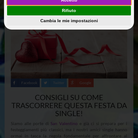
Accetto
Rifiuto
Cambia le mie impostazioni
Facebook
Twitter
Google
CONSIGLI SU COME
TRASCORRERE QUESTA FESTA DA
SINGLE!
Siamo alle porte di
San Valentino
e già ci si prepara per i
festeggiamenti più classici, ma i nostri amici single hanno
ormai in tasca la regola fondamentale per affrontare al