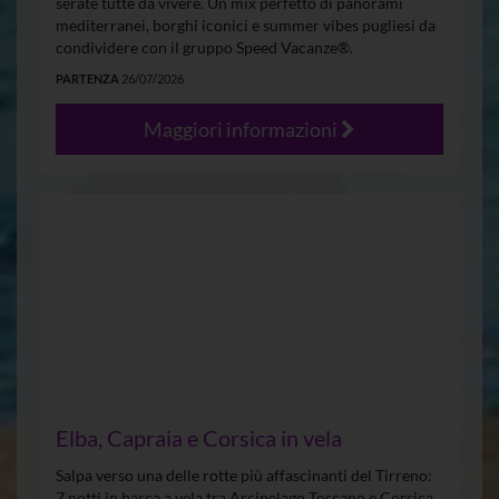
serate tutte da vivere. Un mix perfetto di panorami
mediterranei, borghi iconici e summer vibes pugliesi da
condividere con il gruppo Speed Vacanze®.
PARTENZA
26/07/2026
Maggiori informazioni
Elba, Capraia e Corsica in vela
Salpa verso una delle rotte più affascinanti del Tirreno:
7 notti in barca a vela tra Arcipelago Toscano e Corsica,