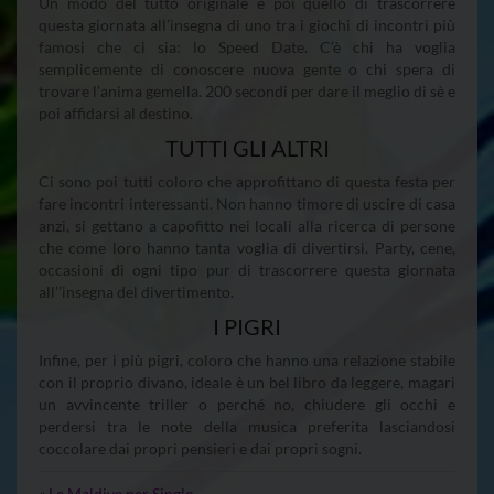
Un modo del tutto originale è poi quello di trascorrere
questa giornata all’insegna di uno tra i giochi di incontri più
famosi che ci sia: lo Speed Date. C’è chi ha voglia
semplicemente di conoscere nuova gente o chi spera di
trovare l’anima gemella. 200 secondi per dare il meglio di sè e
poi affidarsi al destino.
TUTTI GLI ALTRI
Ci sono poi tutti coloro che approfittano di questa festa per
fare incontri interessanti. Non hanno timore di uscire di casa
anzi, si gettano a capofitto nei locali alla ricerca di persone
che come loro hanno tanta voglia di divertirsi. Party, cene,
occasioni di ogni tipo pur di trascorrere questa giornata
all’’insegna del divertimento.
I PIGRI
Infine, per i più pigri, coloro che hanno una relazione stabile
con il proprio divano, ideale è un bel libro da leggere, magari
un avvincente triller o perché no, chiudere gli occhi e
perdersi tra le note della musica preferita lasciandosi
coccolare dai propri pensieri e dai propri sogni.
«
Le Maldive per Single