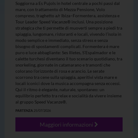
Soggiorna a Es Pujols in hotel centrale a pochi passi dal
mare, con trattamento di Mezza Pensione, Volo
compreso, traghetto a/r Ibiza–Formentera, assistenza e
Tour Leader Speed Vacanze® inclusi. Una posizione
strategica che ti permette di muoverti sempre a piedi tra
spiaggia, lungomare, ristoranti e locali, vivendo l’isola in
modo semplice e immediato, senza stress e senza
bisogno di spostamenti complicati. Formentera è mare
puro e luce abbagliante: Ses Illetes, S’Espalmador e le
calette turchesi diventano il tuo scenario quotidiano, tra
snorkeling, giornate in catamarano e tramonti che
colorano l’orizzonte di rosa e arancio. Le serate
scorrono tra cene sulla spiaggia, aperitivi vista mare e
locali iconici dove la musica accompagna senza eccessi.
Qui il ritmo è elegante, naturale, spontaneo: un
equilibrio perfetto tra relax e socialità da vivere insieme
al gruppo Speed Vacanze®.
PARTENZA
25/07/2026
Maggiori informazioni