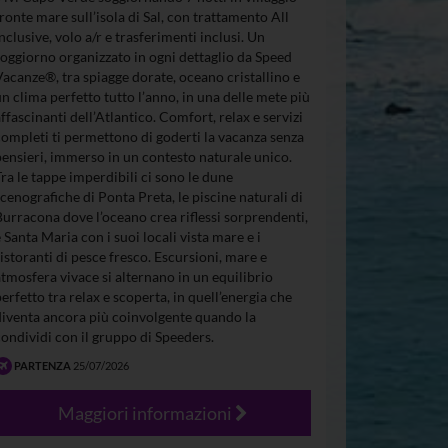
fronte mare sull’isola di Sal, con trattamento All
Inclusive, volo a/r e trasferimenti inclusi. Un
soggiorno organizzato in ogni dettaglio da Speed
Vacanze®, tra spiagge dorate, oceano cristallino e
un clima perfetto tutto l’anno, in una delle mete più
affascinanti dell’Atlantico. Comfort, relax e servizi
completi ti permettono di goderti la vacanza senza
pensieri, immerso in un contesto naturale unico.
Tra le tappe imperdibili ci sono le dune
scenografiche di Ponta Preta, le piscine naturali di
Burracona dove l’oceano crea riflessi sorprendenti,
e Santa Maria con i suoi locali vista mare e i
ristoranti di pesce fresco. Escursioni, mare e
atmosfera vivace si alternano in un equilibrio
perfetto tra relax e scoperta, in quell’energia che
diventa ancora più coinvolgente quando la
condividi con il gruppo di Speeders.
PARTENZA
25/07/2026
Maggiori informazioni