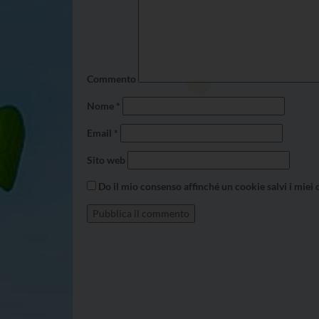
Commento
Nome
*
Email
*
Sito web
Do il mio consenso affinché un cookie salvi i miei