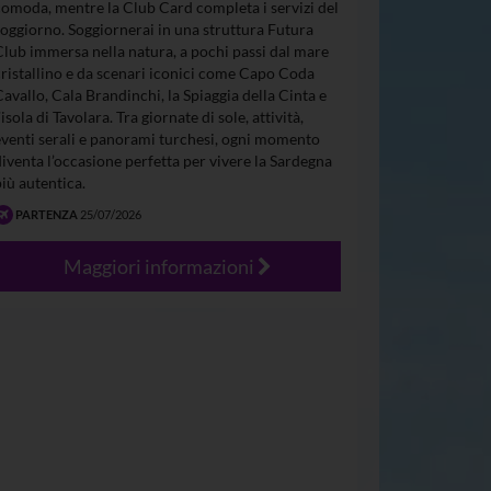
comoda, mentre la Club Card completa i servizi del
soggiorno. Soggiornerai in una struttura Futura
Club immersa nella natura, a pochi passi dal mare
cristallino e da scenari iconici come Capo Coda
Cavallo, Cala Brandinchi, la Spiaggia della Cinta e
’isola di Tavolara. Tra giornate di sole, attività,
eventi serali e panorami turchesi, ogni momento
diventa l’occasione perfetta per vivere la Sardegna
più autentica.
PARTENZA
25/07/2026
Maggiori informazioni