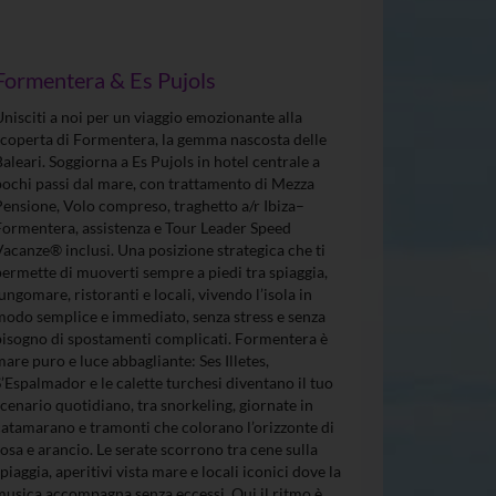
Formentera & Es Pujols
Unisciti a noi per un viaggio emozionante alla
scoperta di Formentera, la gemma nascosta delle
Baleari. Soggiorna a Es Pujols in hotel centrale a
pochi passi dal mare, con trattamento di Mezza
Pensione, Volo compreso, traghetto a/r Ibiza–
Formentera, assistenza e Tour Leader Speed
Vacanze® inclusi. Una posizione strategica che ti
permette di muoverti sempre a piedi tra spiaggia,
lungomare, ristoranti e locali, vivendo l’isola in
modo semplice e immediato, senza stress e senza
bisogno di spostamenti complicati. Formentera è
mare puro e luce abbagliante: Ses Illetes,
S’Espalmador e le calette turchesi diventano il tuo
scenario quotidiano, tra snorkeling, giornate in
catamarano e tramonti che colorano l’orizzonte di
rosa e arancio. Le serate scorrono tra cene sulla
spiaggia, aperitivi vista mare e locali iconici dove la
musica accompagna senza eccessi. Qui il ritmo è