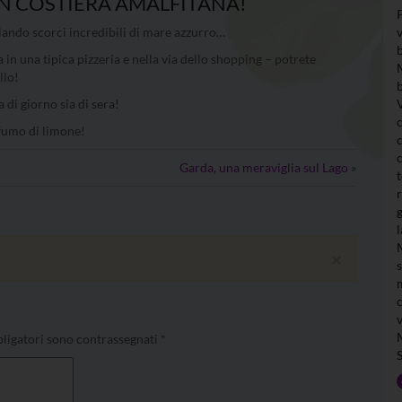
N COSTIERA AMALFITANA!
lando scorci incredibili di mare azzurro…
 in una tipica pizzeria e nella via dello shopping – potrete
llo!
 di giorno sia di sera!
ofumo di limone!
Garda, una meraviglia sul Lago
»
×
ligatori sono contrassegnati
*