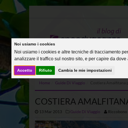
Noi usiamo i cookies
Noi usiamo i cookies e altre tecniche di tracciamento per 
analizzare il traffico sul nostro sito, e per capire da dove a
Accetto
Rifiuto
Cambia le mie impostazioni
Home
Guide Di Viaggio
Costiera Amalfitana p
COSTIERA AMALFITANA
13 Mar 2013
Guide Di Viaggio
Riccobono