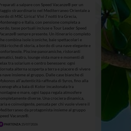
Preparati a salpare con Speed Vacanze® per un
viaggio straordinario nel Mediterraneo Orientale a
bordo di MSC Lirica! Vivi 7 notti tra Grecia,
Montenegro e Italia, con pensione completa a
bordo, tasse portuali incluse e Tour Leader Speed
Vacanze® sempre presente. Un itinerario completo
che combina isole iconiche, baie spettacolari e
città ricche di storia, a bordo di una nave elegante e
confortevole. Piscine panoramiche, ristoranti
tematici, teatro, lounge vista mare e momenti di
relax tra solarium e centro benessere: ogni
giornata alterna scoperta a terra e piacere di vivere
la nave insieme al gruppo. Dalle case bianche di
Mykonos all’autenticità raffinata di Syros, fino alla
scenografica baia di Kotor incastonata tra
montagne e mare, ogni tappa regala atmosfere
completamente diverse. Una crociera dinamica,
varia e coinvolgente, pensata per chi vuole vivere il
Mediterraneo da protagonista insieme al gruppo
Speed Vacanze®.
PARTENZA
25/07/2026