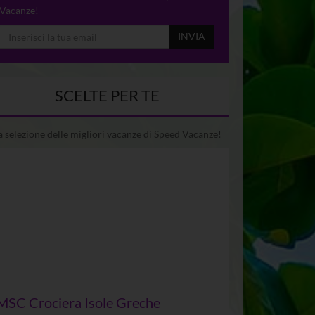
Vacanze!
INVIA
SCELTE PER TE
 selezione delle migliori vacanze di Speed Vacanze!
MSC Crociera Isole Greche