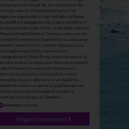
fronte mare sull’isola di Sal, con trattamento All
Inclusive, volo a/r e trasferimenti inclusi. Un
soggiorno organizzato in ogni dettaglio da Speed
Vacanze®, tra spiagge dorate, oceano cristallino e
un clima perfetto tutto l’anno, in una delle mete più
affascinanti dell’Atlantico. Comfort, relax e servizi
completi ti permettono di goderti la vacanza senza
pensieri, immerso in un contesto naturale unico.
Tra le tappe imperdibili ci sono le dune
scenografiche di Ponta Preta, le piscine naturali di
Burracona dove l’oceano crea riflessi sorprendenti,
e Santa Maria con i suoi locali vista mare e i
ristoranti di pesce fresco. Escursioni, mare e
atmosfera vivace si alternano in un equilibrio
perfetto tra relax e scoperta, in quell’energia che
diventa ancora più coinvolgente quando la
condividi con il gruppo di Speeders.
PARTENZA
25/07/2026
Maggiori informazioni