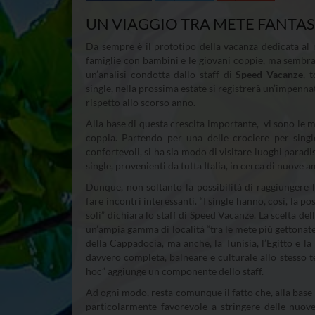
UN VIAGGIO TRA METE FANTAS
Da sempre è il prototipo della vacanza dedicata al re
famiglie con bambini e le giovani coppie, ma sembra 
un’analisi condotta dallo staff di
Speed Vacanze
, 
single, nella prossima estate si registrerà un’impenna
rispetto allo scorso anno.
Alla base di questa crescita importante, vi sono le m
coppia. Partendo per una delle crociere per singl
confortevoli, si ha sia modo di visitare luoghi paradis
single, provenienti da tutta Italia, in cerca di nuove 
Dunque, non soltanto la possibilità di raggiungere
fare incontri interessanti. “I single hanno, così, la 
soli” dichiara lo staff di Speed Vacanze. La scelta de
un’ampia gamma di località “tra le mete più gettonate,
della Cappadocia, ma anche, la Tunisia, l’Egitto e la
davvero completa, balneare e culturale allo stesso t
hoc” aggiunge un componente dello staff.
Ad ogni modo, resta comunque il fatto che, alla base d
particolarmente favorevole a stringere delle nuov