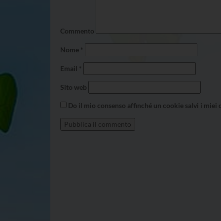
Commento
Nome
*
Email
*
Sito web
Do il mio consenso affinché un cookie salvi i miei