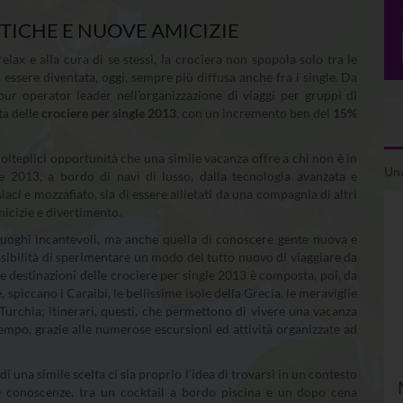
TICHE E NUOVE AMICIZIE
lax e alla cura di se stessi, la crociera non spopola solo tra le
essere diventata, oggi, sempre più diffusa anche fra i single. Da
tour operator leader nell’organizzazione di viaggi per gruppi di
ta delle
crociere per single 2013
, con un incremento ben del
15%
olteplici opportunità che una simile vacanza offre a chi non è in
Una
e 2013, a bordo di navi di lusso, dalla tecnologia avanzata e
iaci e mozzafiato, sia di essere allietati da una compagnia di altri
amicizie e divertimento.
 luoghi incantevoli, ma anche quella di conoscere gente nuova e
possibilità di sperimentare un modo del tutto nuovo di viaggiare da
lle destinazioni delle crociere per single 2013 è composta, poi, da
 spiccano i Caraibi, le bellissime isole della Grecia, le meraviglie
 Turchia; itinerari, questi, che permettono di vivere una vacanza
empo, grazie alle numerose escursioni ed attività organizzate ad
i una simile scelta ci sia proprio l’idea di trovarsi in un contesto
e conoscenze, tra un cocktail a bordo piscina e un dopo cena