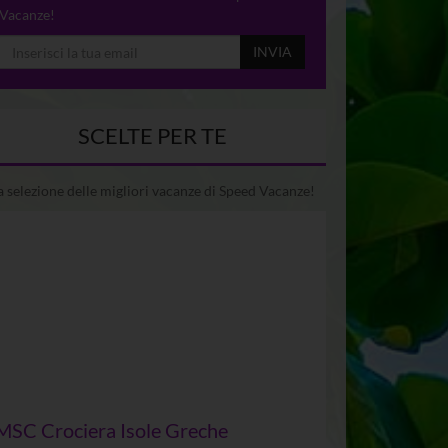
Vacanze!
INVIA
SCELTE PER TE
 selezione delle migliori vacanze di Speed Vacanze!
MSC Crociera Isole Greche