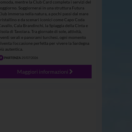
comoda, mentre la Club Card completa i servizi del
soggiorno. Soggiornerai in una struttura Futura
Club immersa nella natura, a pochi passi dal mare
cristallino e da scenari iconici come Capo Coda
Cavallo, Cala Brandinchi, la Spiaggia della Cinta e
’isola di Tavolara. Tra giornate di sole, attività,
eventi serali e panorami turchesi, ogni momento
diventa l’occasione perfetta per vivere la Sardegna
più autentica.
PARTENZA
25/07/2026
Maggiori informazioni