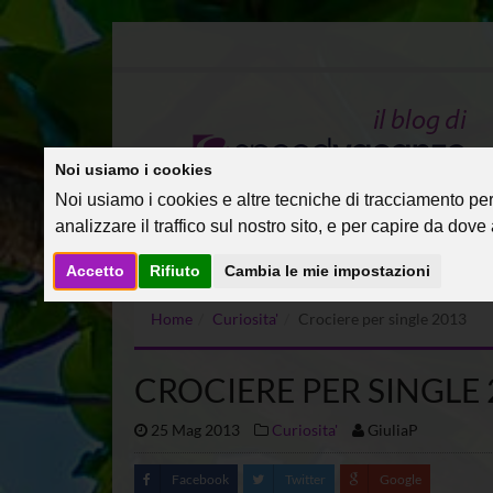
Noi usiamo i cookies
Noi usiamo i cookies e altre tecniche di tracciamento per 
analizzare il traffico sul nostro sito, e per capire da dove a
Accetto
Rifiuto
Cambia le mie impostazioni
Home
Curiosita'
Crociere per single 2013
CROCIERE PER SINGLE 
25 Mag 2013
Curiosita'
GiuliaP
Facebook
Twitter
Google