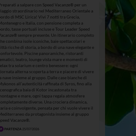
Preparati a salpare con Speed Vacanze® per un
viaggio straordinario nel Mediterraneo Orientale a
bordo di MSC Lirica! Vivi 7 notti tra Grecia,
Montenegro e Italia, con pensione completa a
bordo, tasse portuali incluse e Tour Leader Speed
Vacanze® sempre presente. Un itinerario completo
che combina isole iconiche, baie spettacolari e
città ricche di storia, a bordo di una nave elegante e
confortevole. Piscine panoramiche, ristoranti
tematici, teatro, lounge vista mare e momenti di
relax tra solarium e centro benessere: ogni
giornata alterna scoperta a terra e piacere di vivere
la nave insieme al gruppo. Dalle case bianche di
Mykonos all’autenticità raffinata di Syros, fino alla
scenografica baia di Kotor incastonata tra
montagne e mare, ogni tappa regala atmosfere
completamente diverse. Una crociera dinamica,
varia e coinvolgente, pensata per chi vuole vivere il
Mediterraneo da protagonista insieme al gruppo
Speed Vacanze®.
PARTENZA
25/07/2026