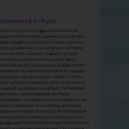
Formentera & Es Pujols
Unisciti a noi per un viaggio emozionante alla
scoperta di Formentera, la gemma nascosta delle
Baleari. Soggiorna a Es Pujols in hotel centrale a
pochi passi dal mare, con trattamento di Mezza
Pensione, Volo compreso, traghetto a/r Ibiza–
Formentera, assistenza e Tour Leader Speed
Vacanze® inclusi. Una posizione strategica che ti
permette di muoverti sempre a piedi tra spiaggia,
lungomare, ristoranti e locali, vivendo l’isola in
modo semplice e immediato, senza stress e senza
bisogno di spostamenti complicati. Formentera è
mare puro e luce abbagliante: Ses Illetes,
S’Espalmador e le calette turchesi diventano il tuo
scenario quotidiano, tra snorkeling, giornate in
catamarano e tramonti che colorano l’orizzonte di
rosa e arancio. Le serate scorrono tra cene sulla
spiaggia, aperitivi vista mare e locali iconici dove la
musica accompagna senza eccessi. Qui il ritmo è