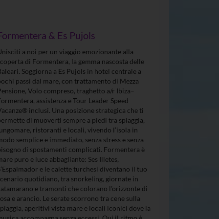
Formentera & Es Pujols
Unisciti a noi per un viaggio emozionante alla
scoperta di Formentera, la gemma nascosta delle
Baleari. Soggiorna a Es Pujols in hotel centrale a
pochi passi dal mare, con trattamento di Mezza
Pensione, Volo compreso, traghetto a/r Ibiza–
Formentera, assistenza e Tour Leader Speed
Vacanze® inclusi. Una posizione strategica che ti
permette di muoverti sempre a piedi tra spiaggia,
lungomare, ristoranti e locali, vivendo l’isola in
modo semplice e immediato, senza stress e senza
bisogno di spostamenti complicati. Formentera è
mare puro e luce abbagliante: Ses Illetes,
S’Espalmador e le calette turchesi diventano il tuo
scenario quotidiano, tra snorkeling, giornate in
catamarano e tramonti che colorano l’orizzonte di
rosa e arancio. Le serate scorrono tra cene sulla
spiaggia, aperitivi vista mare e locali iconici dove la
musica accompagna senza eccessi. Qui il ritmo è