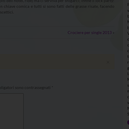
i dell’hotel, ride) ma ci serviva per sfogarci; infine il lock party:
n chiave comica e tutti si sono fatti delle grasse risate, facendo
scettici.
Crociere per single 2013
»
×
ligatori sono contrassegnati
*