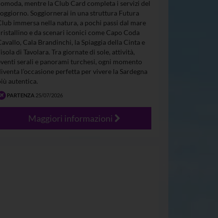
comoda, mentre la Club Card completa i servizi del
soggiorno. Soggiornerai in una struttura Futura
Club immersa nella natura, a pochi passi dal mare
cristallino e da scenari iconici come Capo Coda
Cavallo, Cala Brandinchi, la Spiaggia della Cinta e
’isola di Tavolara. Tra giornate di sole, attività,
eventi serali e panorami turchesi, ogni momento
diventa l’occasione perfetta per vivere la Sardegna
più autentica.
PARTENZA
25/07/2026
Maggiori informazioni