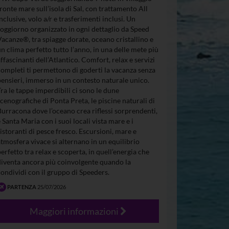
fronte mare sull’isola di Sal, con trattamento All
Inclusive, volo a/r e trasferimenti inclusi. Un
soggiorno organizzato in ogni dettaglio da Speed
Vacanze®, tra spiagge dorate, oceano cristallino e
un clima perfetto tutto l’anno, in una delle mete più
affascinanti dell’Atlantico. Comfort, relax e servizi
completi ti permettono di goderti la vacanza senza
pensieri, immerso in un contesto naturale unico.
Tra le tappe imperdibili ci sono le dune
scenografiche di Ponta Preta, le piscine naturali di
Burracona dove l’oceano crea riflessi sorprendenti,
e Santa Maria con i suoi locali vista mare e i
ristoranti di pesce fresco. Escursioni, mare e
atmosfera vivace si alternano in un equilibrio
perfetto tra relax e scoperta, in quell’energia che
diventa ancora più coinvolgente quando la
condividi con il gruppo di Speeders.
PARTENZA
25/07/2026
Maggiori informazioni