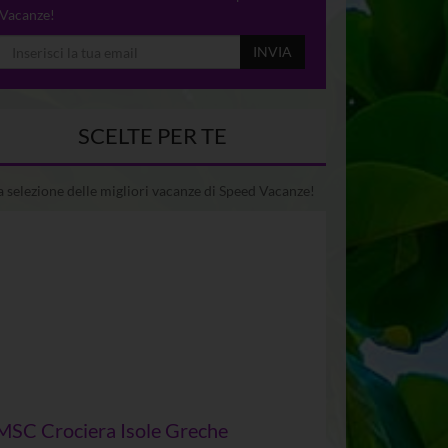
Vacanze!
INVIA
SCELTE PER TE
 selezione delle migliori vacanze di Speed Vacanze!
MSC Crociera Isole Greche