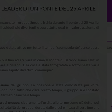
 LEADER DI UN PONTE DEL 25 APRILE
agnato il gruppo Speed a Ischia durante il ponte del 25 Aprile.
i epidodi più divertenti e soprattutto qual è il valore aggiunto di
uppo è stato attivo per tutto il tempo, “spumeggiante” penso possa
Una
 in bus fino ad arrivare in cima al Monte di Barano: siamo saliti in
are a Milano! E la cosa è stata fotografata e sottolineata varie
bbiamo saputo divertirci comunque!
sione del
gruppo
: La coesione è stata dimostrata più volte,
idon: con tutto che c’era brutto tempo, il gruppo si è spostato
a fermati neanche il tempo.
ia del gruppo
: sicuramente l’uscita alle terme come già detto; poi
asi totalità del gruppo, durata dalle dieci e mezza di sera fino alle