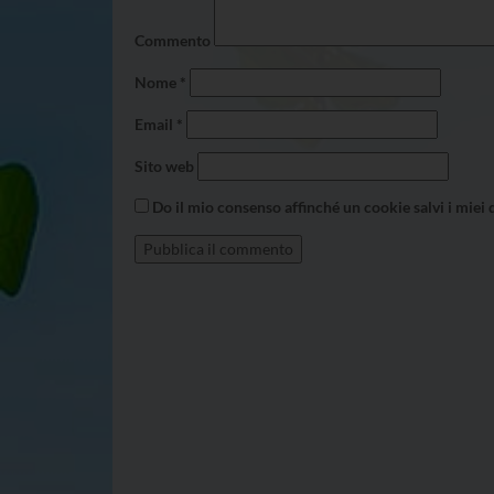
Commento
Nome
*
Email
*
Sito web
Do il mio consenso affinché un cookie salvi i miei