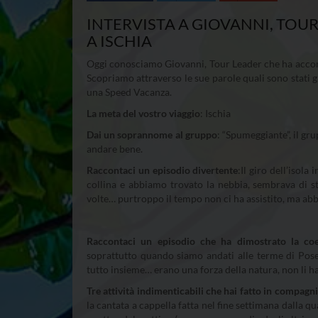
INTERVISTA A GIOVANNI, TOUR
A ISCHIA
Oggi conosciamo Giovanni, Tour Leader che ha accomp
Scopriamo attraverso le sue parole quali sono stati gl
una Speed Vacanza.
La meta del vostro viaggio
: Ischia
Dai un soprannome al gruppo
: “Spumeggiante”, il gr
andare bene.
Raccontaci un episodio divertente
:Il giro dell’isola
collina e abbiamo trovato la nebbia, sembrava di st
volte… purtroppo il tempo non ci ha assistito, ma a
Raccontaci un episodio che ha dimostrato la coe
soprattutto quando siamo andati alle terme di Pose
tutto insieme… erano una forza della natura, non li h
Tre attività indimenticabili che hai fatto in compagn
la cantata a cappella fatta nel fine settimana dalla qu