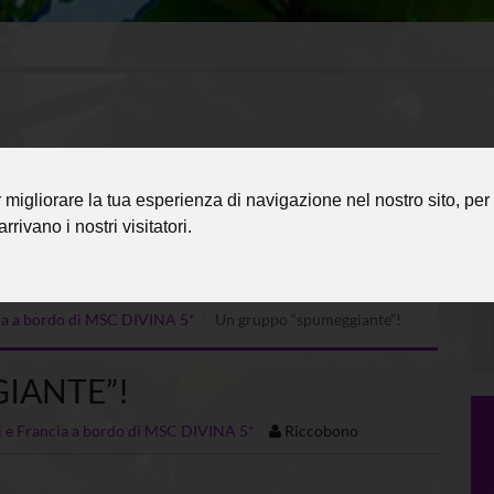
migliorare la tua esperienza di navigazione nel nostro sito, per 
rrivano i nostri visitatori.
ncia a bordo di MSC DIVINA 5*
Un gruppo “spumeggiante”!
IANTE”!
ri e Francia a bordo di MSC DIVINA 5*
Riccobono