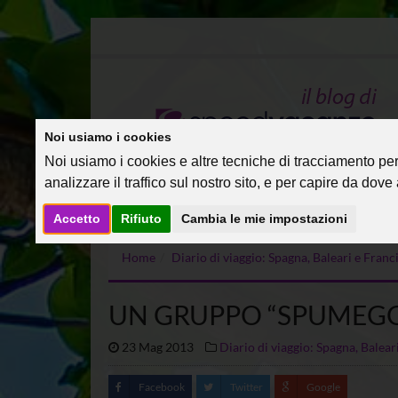
Noi usiamo i cookies
Noi usiamo i cookies e altre tecniche di tracciamento per 
analizzare il traffico sul nostro sito, e per capire da dove a
Accetto
Rifiuto
Cambia le mie impostazioni
Home
Diario di viaggio: Spagna, Baleari e Fra
UN GRUPPO “SPUMEGG
23 Mag 2013
Diario di viaggio: Spagna, Balea
Facebook
Twitter
Google