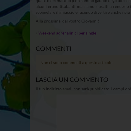
quattro del mattino (con sommo gaudio degli altri ospit
alcuni erano titubanti ma siamo riusciti a renderlo i
scongelare il ghiaccio e facendo divertire anche i più 
Alla prossima, dal vostro Giovanni!
«
Weekend adrenalinici per single
COMMENTI
Non ci sono commenti a questo articolo.
LASCIA UN COMMENTO
Il tuo indirizzo email non sarà pubblicato.
I campi obb