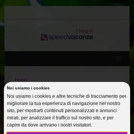
Toggle
navigati
Home
Diario di viaggio: Spagna, Baleari e Francia a bordo di
Noi usiamo i cookies
MSC DIVINA 5*
Noi usiamo i cookies e altre tecniche di tracciamento per
Mykonos – Diario di un’entusiasmante viaggio
migliorare la tua esperienza di navigazione nel nostro
sito, per mostrarti contenuti personalizzati e annunci
MYKONOS – DIARIO DI
mirati, per analizzare il traffico sul nostro sito, e per
UN’ENTUSIASMANTE
capire da dove arrivano i nostri visitatori.