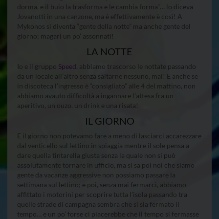
dorma, e il buio la trasforma e le cambia forma”… lo diceva
Jovanotti in una canzone, ma è effettivamente è così! A
Mykonos si diventa “gente della notte” ma anche gente del
giorno; magari un po’ assonnati!
LA NOTTE
Io e il gruppo
Speed
, abbiamo trascorso le nottate passando
da un locale all’altro senza saltarne nessuno, mai! E anche se
in discoteca l’ingresso è “consigliato” alle 4 del mattino, non
abbiamo avauto difficoltà a ingannare l’attesa fra un
aperitivo, un ouzo, un drink e una risata!
IL GIORNO
E il giorno non potevamo fare a meno di lasciarci accarezzare
dal venticello sul lettino in spiaggia mentre il sole pensa a
dare quella tintarella giusta senza la quale non si può
assolutamente tornare in ufficio, ma si sa poi noi che siamo
gente da vacanze aggressive non possiamo passare la
settimana sul lettino; e poi, senza mai fermarci, abbiamo
affittato i motorini per scoprire tutta l’isola passando tra
quelle strade di campagna sembra che si sia fermato il
tempo… e un po’ forse ci piacerebbe che il tempo si fermasse