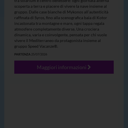
tra solarium e centro benessere: ogni giornata alterna
scoperta a terra e piacere di vivere la nave insieme al
gruppo. Dalle case bianche di Mykonos all’autenticità
raffinata di Syros, fino alla scenografica baia di Kotor
incastonata tra montagne e mare, ogni tappa regala
atmosfere completamente diverse. Una crociera
dinamica, varia e coinvolgente, pensata per chi vuole
vivere il Mediterraneo da protagonista insieme al
gruppo Speed Vacanze®.
PARTENZA
25/07/2026
Maggiori informazioni