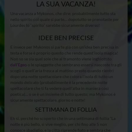
LA SUA VACANZA!
Una vacanza a Mykonos, che dire: probabilmente tutto sta
nello spirito col quale si parte… dopotutto se prenotaste per
Lourdes lo “spirito” sarebbe sicuramente diverso!
IDEE BEN PRECISE
E invece per Mykonos si parte già con un’idea ben precisa in
testa e forse è proprio questo che rende quest’isola magica!
Non so se sia quel sole che al tramonto viene inghiottito
dall’Egeo
o le spiaggette che sembrano essersi nascoste tra gli
scogli o quell’aria fresca al mattino presto quando rientri
dopo una notte spettacolare che colora l’isola di tutto un
mondo delicato (probabilmente è la precedente notte
spettacolare che ti fa vedere quell’alba in maniera così
poetica)… o se è un insieme di tutto questo; ma Mykonos è
sicuramente spettacolare, giorno e notte!
SETTIMANA DI FOLLIA
Eh si, perché ho scoperto che in una settimana di follia “La
notte è più bello, si vive meglio, per chi fino alle 5 non
conosce sbadiglio, e la città riprende fiato e sembra che