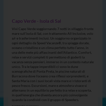
Capo Verde - Isola di Sal
Vivi Capo Verde soggiornando 7 notti in villaggio fronte
mare sull’isola di Sal, con trattamento All Inclusive, volo
a/r e trasferimenti inclusi. Un soggiorno organizzato in
ogni dettaglio da Speed Vacanze®, tra spiagge dorate,
oceano cristallino e un clima perfetto tutto l’anno, in
una delle mete più affascinanti dell’Atlantico. Comfort,
relax e servizi completi ti permettono di goderti la
vacanza senza pensieri, immerso in un contesto naturale
unico. Tra le tappe imperdibili ci sono le dune
scenografiche di Ponta Preta, le piscine naturali di
Burracona dove l’oceano crea riflessi sorprendenti, e
Santa Maria con i suoi locali vista mare e i ristoranti di
pesce fresco. Escursioni, mare e atmosfera vivace si
alternano in un equilibrio perfetto tra relax e scoperta,
in quell’energia che diventa ancora più coinvolgente
quando la condividi con il gruppo di Speeders.