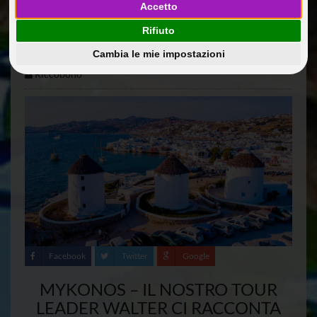
VIAGGIO
Accetto
Rifiuto
20 Ago 2014
Diario di viaggio: Spagna, Baleari e Francia a bordo di
Cambia le mie impostazioni
MSC DIVINA 5*
Riccobono
Facebook
Twitter
Google
MYKONOS – IL NOSTRO TOUR
LEADER WALTER CI RACCONTA