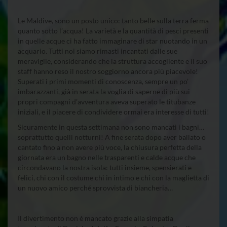
Le Maldive, sono un posto unico: tanto belle sulla terra ferma
quanto sotto l’acqua! La varietà e la quantità di pesci presenti
in quelle acque ci ha fatto immaginare di star nuotando in un
acquario. Tutti noi siamo rimasti incantati dalle sue
meraviglie, considerando che la struttura accogliente e il suo
staff hanno reso il nostro soggiorno ancora più piacevole!
Superati i primi momenti di conoscenza, sempre un po’
imbarazzanti, già in serata la voglia di saperne di più sui
propri compagni d’avventura aveva superato le titubanze
iniziali, e il piacere di condividere ormai era interesse di tutti!
Sicuramente in questa settimana non sono mancati i bagni…
soprattutto quelli notturni! A fine serata dopo aver ballato o
cantato fino a non avere più voce, la chiusura perfetta della
giornata era un bagno nelle trasparenti e calde acque che
circondavano la nostra isola: tutti insieme, spensierati e
felici, chi con il costume chi in intimo e chi con la maglietta di
un nuovo amico perché sprovvista di biancheria…
Il divertimento non è mancato grazie alla simpatia