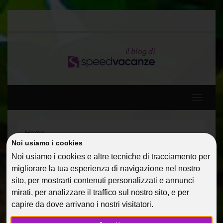
Toggle
navigati
Home
Diario di viaggio: Spagna, Baleari e Francia a bordo di
Noi usiamo i cookies
MSC DIVINA 5*
Noi usiamo i cookies e altre tecniche di tracciamento per
Diario di un ponte del 25 aprile alle Maldive
migliorare la tua esperienza di navigazione nel nostro
sito, per mostrarti contenuti personalizzati e annunci
DIARIO DI UN PONTE DEL
mirati, per analizzare il traffico sul nostro sito, e per
capire da dove arrivano i nostri visitatori.
25 APRILE ALLE MALDIVE