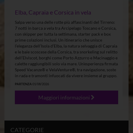
Elba, Capraia e Corsica in vela
Salpa verso una delle rotte più affascinanti del Tirreno:
7 notti in barca a vela tra Arcipelago Toscano e Corsica,
con skipper per tutta la settimana, starter pack e box
prime colazioni inclusi. Un itinerario che unisce
l’eleganza dell’Isola d’Elba, la natura selvaggia di Capraia
e le baie scoscese della Corsica, tra snorkeling sul relitto
dell’Elviscot, borghi come Porto Azzurro e Macinaggio e
calette raggiungibili solo via mare. Un’esperienza firmata
Speed Vacanze® e VelaVenture®, tra navigazione, soste
in rada e tramonti infuocati da vivere insieme al gruppo.
PARTENZA
01/08/2026
Maggiori informazioni
CATEGORIE