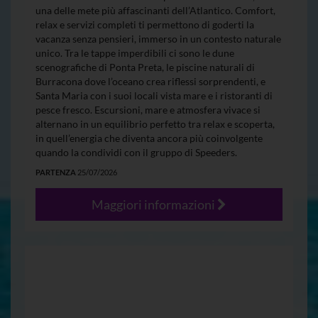
una delle mete più affascinanti dell’Atlantico. Comfort,
relax e servizi completi ti permettono di goderti la
vacanza senza pensieri, immerso in un contesto naturale
unico. Tra le tappe imperdibili ci sono le dune
scenografiche di Ponta Preta, le piscine naturali di
Burracona dove l’oceano crea riflessi sorprendenti, e
Santa Maria con i suoi locali vista mare e i ristoranti di
pesce fresco. Escursioni, mare e atmosfera vivace si
alternano in un equilibrio perfetto tra relax e scoperta,
in quell’energia che diventa ancora più coinvolgente
quando la condividi con il gruppo di Speeders.
PARTENZA
25/07/2026
Maggiori informazioni