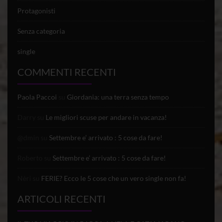
Protagonisti
Senza categoria
single
COMMENTI RECENTI
Paola Paccoi
su
Giordania: una terra senza tempo
Darry
su
Le migliori scuse per andare in vacanza!
@dmin
su
Settembre e’ arrivato : 5 cose da fare!
Roberto
su
Settembre e’ arrivato : 5 cose da fare!
Nèri
su
FERIE? Ecco le 5 cose che un vero single non fa!
ARTICOLI RECENTI