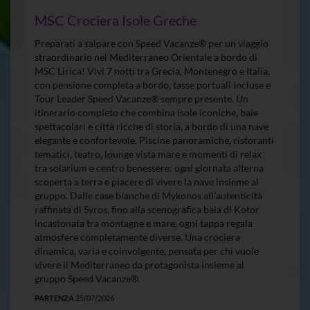
MSC Crociera Isole Greche
Preparati a salpare con Speed Vacanze® per un viaggio
straordinario nel Mediterraneo Orientale a bordo di
MSC Lirica! Vivi 7 notti tra Grecia, Montenegro e Italia,
con pensione completa a bordo, tasse portuali incluse e
Tour Leader Speed Vacanze® sempre presente. Un
itinerario completo che combina isole iconiche, baie
spettacolari e città ricche di storia, a bordo di una nave
elegante e confortevole. Piscine panoramiche, ristoranti
tematici, teatro, lounge vista mare e momenti di relax
tra solarium e centro benessere: ogni giornata alterna
scoperta a terra e piacere di vivere la nave insieme al
gruppo. Dalle case bianche di Mykonos all’autenticità
raffinata di Syros, fino alla scenografica baia di Kotor
incastonata tra montagne e mare, ogni tappa regala
atmosfere completamente diverse. Una crociera
dinamica, varia e coinvolgente, pensata per chi vuole
vivere il Mediterraneo da protagonista insieme al
gruppo Speed Vacanze®.
PARTENZA
25/07/2026