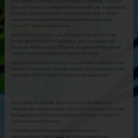
travolgente di Daniela, Adolfo, Eugenia, Roberta, Danilo e
Rosy, alle risate coinvolgenti di Simona e Bruna, la gentilezza
di Nadia, Giuliano, Daniela, Salvatore e Giorgio! E infine i
momenti immortalati dalle fantastiche foto dei nostri
“reporter” Roberto e Giovanna!
Ovviamente non sono mancati momenti di sport con gli
instancabili Maurizio e Giampiero…per non parlare dei
tornei all’ultimo lancio …di bocce, lo sport più faticoso del
mondo: campioni indiscussi Eugenia e Danilo!
Gli appassionati di immersioni hanno potuto vedere fondali
nuovi e raccontare al resto del gruppo ciò che avevano visto
coinvolgendo tutti nella loro avvincente esperienza!
E poi quelle serate folli, tra la musica e balli dell’isola,
infuocati dal caldo e da quei ritmi così primordiali, in cui per
festeggiare le amicizie nate abbiamo brindato, al chiaro di
una luna piena bellissima!
Che settimana! Penso ad ognuno di voi con la
consapevolezza che sia stata per tutti un’esperienza