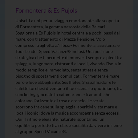
Formentera & Es Pujols
Unisciti a noi per un viaggio emozionante alla scoperta
di Formentera, la gemma nascosta delle Baleari.
Soggiorna a Es Pujols in hotel centrale a pochi passi dal
mare, con trattamento di Mezza Pensione, Volo
compreso, traghetto a/r Ibiza–Formentera, assistenza e
Tour Leader Speed Vacanze® inclusi. Una posizione
strategica che ti permette di muoverti sempre a piedi tra
spiaggia, lungomare, ristoranti e locali, vivendo l’isola in
modo semplice e immediato, senza stress e senza
bisogno di spostamenti complicati. Formentera è mare
puro e luce abbagliante: Ses Illetes, S’Espalmador e le
calette turchesi diventano il tuo scenario quotidiano, tra
snorkeling, giornate in catamarano e tramonti che
colorano l’orizzonte di rosa e arancio. Le serate
scorrono tra cene sulla spiaggia, aperitivi vista mare e
locali iconici dove la musica accompagna senza eccessi.
Qui il ritmo è elegante, naturale, spontaneo: un
equilibrio perfetto tra relax e socialità da vivere insieme
al gruppo Speed Vacanze®.