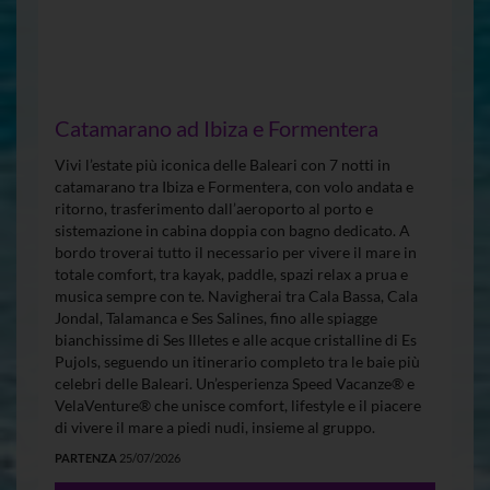
Catamarano ad Ibiza e Formentera
Vivi l’estate più iconica delle Baleari con 7 notti in
catamarano tra Ibiza e Formentera, con volo andata e
ritorno, trasferimento dall’aeroporto al porto e
sistemazione in cabina doppia con bagno dedicato. A
bordo troverai tutto il necessario per vivere il mare in
totale comfort, tra kayak, paddle, spazi relax a prua e
musica sempre con te. Navigherai tra Cala Bassa, Cala
Jondal, Talamanca e Ses Salines, fino alle spiagge
bianchissime di Ses Illetes e alle acque cristalline di Es
Pujols, seguendo un itinerario completo tra le baie più
celebri delle Baleari. Un’esperienza Speed Vacanze® e
VelaVenture® che unisce comfort, lifestyle e il piacere
di vivere il mare a piedi nudi, insieme al gruppo.
PARTENZA
25/07/2026