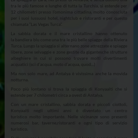
tra le più famose e lunghe di tutta la Turchia, si estende per
12 chilometri presso l’omonima cittadina, molto conosciuta
per i suoi lussuosi hotel, nightclub e ristoranti e per questo
chiamata “Las Vegas Turca”.
La sabbia dorata e il mare cristallino hanno ottenuto
la bandiera blu come una tra le più belle spiagge della Riviera
Turca. Lungo la spiaggia si alternano zone attrezzate e spiagge
libere, zone selvaggie e zone gestite da gigantesche strutture
albeghiere in cui si possono trovare molti divertimenti
acquatici (sci d’acqua, moto d’acqua, quod…)
Ma non solo mare, ad Antalya è vivissima anche la movida
notturna.
Poco più lontano si trova la spiaggia di Konyaalti che si
estende per 7 chilometri circa a ovest di Antalya.
Con un mare cristallino, sabbia dorata e piccoli ciottoli,
Konyaalti negli ultimi anni è diventato un centro
turistico molto importante. Nelle vicinanze sono presenti
numerosi bar, taverne,ristoranti e ogni tipo di servizio
turistico.