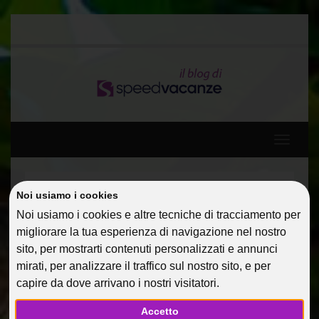
Toggle
navigati
Home
Guide Di Viaggio
Antalya e le sue spiagge
Noi usiamo i cookies
Noi usiamo i cookies e altre tecniche di tracciamento per
ANTALYA E LE SUE
migliorare la tua esperienza di navigazione nel nostro
sito, per mostrarti contenuti personalizzati e annunci
SPIAGGE
mirati, per analizzare il traffico sul nostro sito, e per
capire da dove arrivano i nostri visitatori.
14 Mag 2013
Guide Di Viaggio
Riccobono
Accetto