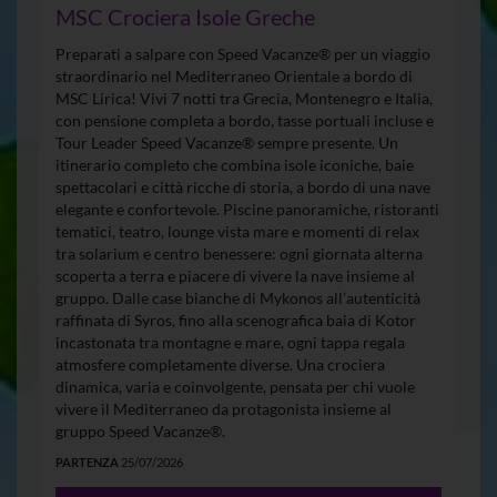
MSC Crociera Isole Greche
Preparati a salpare con Speed Vacanze® per un viaggio
straordinario nel Mediterraneo Orientale a bordo di
MSC Lirica! Vivi 7 notti tra Grecia, Montenegro e Italia,
con pensione completa a bordo, tasse portuali incluse e
Tour Leader Speed Vacanze® sempre presente. Un
itinerario completo che combina isole iconiche, baie
spettacolari e città ricche di storia, a bordo di una nave
elegante e confortevole. Piscine panoramiche, ristoranti
tematici, teatro, lounge vista mare e momenti di relax
tra solarium e centro benessere: ogni giornata alterna
scoperta a terra e piacere di vivere la nave insieme al
gruppo. Dalle case bianche di Mykonos all’autenticità
raffinata di Syros, fino alla scenografica baia di Kotor
incastonata tra montagne e mare, ogni tappa regala
atmosfere completamente diverse. Una crociera
dinamica, varia e coinvolgente, pensata per chi vuole
vivere il Mediterraneo da protagonista insieme al
gruppo Speed Vacanze®.
PARTENZA
25/07/2026