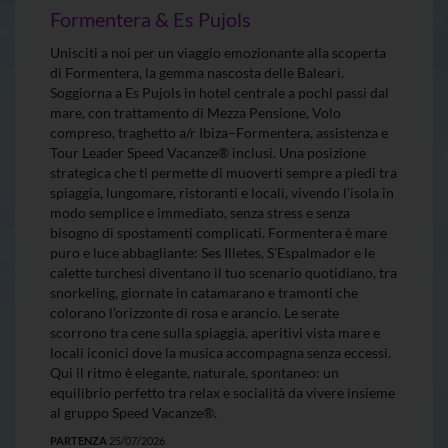
Formentera & Es Pujols
Unisciti a noi per un viaggio emozionante alla scoperta
di Formentera, la gemma nascosta delle Baleari.
Soggiorna a Es Pujols in hotel centrale a pochi passi dal
mare, con trattamento di Mezza Pensione, Volo
compreso, traghetto a/r Ibiza–Formentera, assistenza e
Tour Leader Speed Vacanze® inclusi. Una posizione
strategica che ti permette di muoverti sempre a piedi tra
spiaggia, lungomare, ristoranti e locali, vivendo l’isola in
modo semplice e immediato, senza stress e senza
bisogno di spostamenti complicati. Formentera è mare
puro e luce abbagliante: Ses Illetes, S’Espalmador e le
calette turchesi diventano il tuo scenario quotidiano, tra
snorkeling, giornate in catamarano e tramonti che
colorano l’orizzonte di rosa e arancio. Le serate
scorrono tra cene sulla spiaggia, aperitivi vista mare e
locali iconici dove la musica accompagna senza eccessi.
Qui il ritmo è elegante, naturale, spontaneo: un
equilibrio perfetto tra relax e socialità da vivere insieme
al gruppo Speed Vacanze®.
PARTENZA
25/07/2026