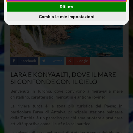
Rifiuto
Cambia le mie impostazioni
Facebook
Twitter
Google
LARA E KONYAALTI, DOVE IL MARE
SI CONFONDE CON IL CIELO
Benvenuti in Turchia, dove convivono a meraviglia mare
cristallino, caratteristici mercatini e antiche rovine!
La riviera turca è la zona più turistica del Paese; in
particolare l’area di Antalya, principale stazione balneare
della Turchia, è un paradiso per chi ama nuotare e praticare
attività sportive come il surf o lo sci nautico.
La spiaggia di Lara, nei pressi di Antalya, è senza dubbio una