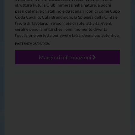
struttura Futura Club immersa nella natura, a pochi
passi dal mare cristallino e da scenari iconici come Capo
Coda Cavallo, Cala Brandinchi, la Spiaggia della Cinta e
l’isola di Tavolara. Tra giornate di sole, attività, eventi
serali e panorami turchesi, ogni momento diventa
l’occasione perfetta per vivere la Sardegna più autentica.
PARTENZA
25/07/2026
Maggiori informazioni