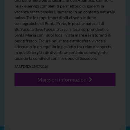
una delle mete più affascinanti dell’Atlantico. Comfort,
relax e servizi completi ti permettono di goderti la
vacanza senza pensieri, immerso in un contesto naturale
unico. Tra le tappe imperdibili ci sono le dune
scenografiche di Ponta Preta, le piscine naturali di
Burracona dove l’oceano crea riflessi sorprendenti, e
Santa Maria con i suoi locali vista mare e i ristoranti di
pesce fresco. Escursioni, mare e atmosfera vivace si
alternano in un equilibrio perfetto tra relax e scoperta,
in quell’energia che diventa ancora più coinvolgente
quando la condividi con il gruppo di Speeders.
PARTENZA
25/07/2026
Maggiori informazioni