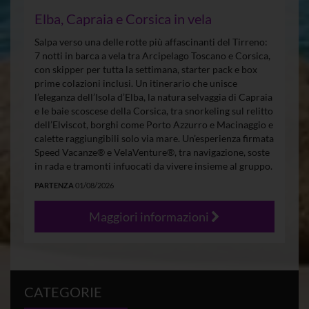
Elba, Capraia e Corsica in vela
Salpa verso una delle rotte più affascinanti del Tirreno:
7 notti in barca a vela tra Arcipelago Toscano e Corsica,
con skipper per tutta la settimana, starter pack e box
prime colazioni inclusi. Un itinerario che unisce
l’eleganza dell’Isola d’Elba, la natura selvaggia di Capraia
e le baie scoscese della Corsica, tra snorkeling sul relitto
dell’Elviscot, borghi come Porto Azzurro e Macinaggio e
calette raggiungibili solo via mare. Un’esperienza firmata
Speed Vacanze® e VelaVenture®, tra navigazione, soste
in rada e tramonti infuocati da vivere insieme al gruppo.
PARTENZA
01/08/2026
Maggiori informazioni
CATEGORIE