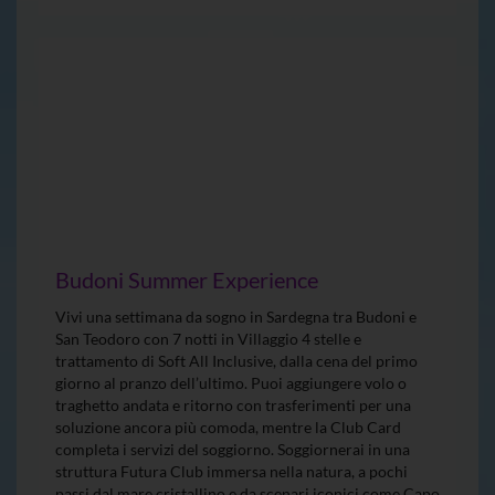
Budoni Summer Experience
Vivi una settimana da sogno in Sardegna tra Budoni e
San Teodoro con 7 notti in Villaggio 4 stelle e
trattamento di Soft All Inclusive, dalla cena del primo
giorno al pranzo dell’ultimo. Puoi aggiungere volo o
traghetto andata e ritorno con trasferimenti per una
soluzione ancora più comoda, mentre la Club Card
completa i servizi del soggiorno. Soggiornerai in una
struttura Futura Club immersa nella natura, a pochi
passi dal mare cristallino e da scenari iconici come Capo