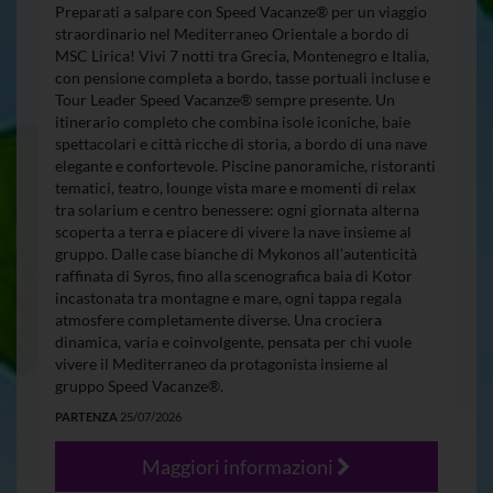
Preparati a salpare con Speed Vacanze® per un viaggio
straordinario nel Mediterraneo Orientale a bordo di
MSC Lirica! Vivi 7 notti tra Grecia, Montenegro e Italia,
con pensione completa a bordo, tasse portuali incluse e
Tour Leader Speed Vacanze® sempre presente. Un
itinerario completo che combina isole iconiche, baie
spettacolari e città ricche di storia, a bordo di una nave
elegante e confortevole. Piscine panoramiche, ristoranti
tematici, teatro, lounge vista mare e momenti di relax
tra solarium e centro benessere: ogni giornata alterna
scoperta a terra e piacere di vivere la nave insieme al
gruppo. Dalle case bianche di Mykonos all’autenticità
raffinata di Syros, fino alla scenografica baia di Kotor
incastonata tra montagne e mare, ogni tappa regala
atmosfere completamente diverse. Una crociera
dinamica, varia e coinvolgente, pensata per chi vuole
vivere il Mediterraneo da protagonista insieme al
gruppo Speed Vacanze®.
PARTENZA
25/07/2026
Maggiori informazioni