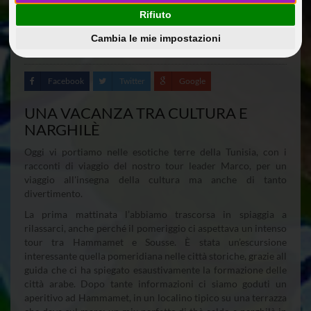
30 Giu 2013
Rifiuto
Diario di viaggio: Spagna, Baleari e Francia a bordo di
MSC DIVINA 5*
Cambia le mie impostazioni
MariangelaF
Facebook
Twitter
Google
UNA VACANZA TRA CULTURA E
NARGHILÈ
Oggi vi portiamo nelle esotiche terre della Tunisia, con i
racconti di viaggio del nostro tour leader Marco, per un
viaggio all'insegna della cultura ma anche di tanto
divertimento.
La prima mattinata l’abbiamo trascorsa in spiaggia a
rilassarci, anche perché il pomeriggio ci aspettava un intenso
tour tra Hammamet e Sousse. È stata un’escursione
interessante quella pomeridiana nelle città storiche, grazie all
guida che ci ha spiegato esaustivamente la formazione delle
città arabe. Dopo tante informazioni ci siamo goduti un
aperitivo ad Hammamet, in un localino tipico su una terrazza