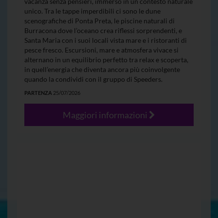
vacanza senza pensieri, immerso in un contesto naturale
unico. Tra le tappe imperdibili ci sono le dune
scenografiche di Ponta Preta, le piscine naturali di
Burracona dove l’oceano crea riflessi sorprendenti, e
Santa Maria con i suoi locali vista mare e i ristoranti di
pesce fresco. Escursioni, mare e atmosfera vivace si
alternano in un equilibrio perfetto tra relax e scoperta,
in quell’energia che diventa ancora più coinvolgente
quando la condividi con il gruppo di Speeders.
PARTENZA
25/07/2026
Maggiori informazioni