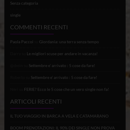
Senza categoria
single
COMMENTI RECENTI
Paola Paccoi
su
Giordania: una terra senza tempo
Darry
su
Le migliori scuse per andare in vacanza!
@dmin
su
Settembre e’ arrivato : 5 cose da fare!
Roberto
su
Settembre e’ arrivato : 5 cose da fare!
Nèri
su
FERIE? Ecco le 5 cose che un vero single non fa!
ARTICOLI RECENTI
IL TUO VIAGGIO IN BARCA A VELA E CATAMARANO
BOOM PRENOTAZIONI: IL 90% DEI SINGLE NON PROVA