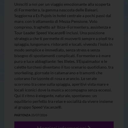
Unisciti a noi per un viaggio emozionante alla scoperta
di Formentera, la gemma nascosta delle Baleari.
Soggiorna a Es Pujols in hotel centrale a pochi passi dal
mare, con trattamento di Mezza Pensione, Volo
compreso, traghetto a/r Ibiza–Formentera, assistenza e
Tour Leader Speed Vacanze® inclusi. Una posizione
strategica che ti permette di muoverti sempre a piedi tra
spiaggia, lungomare, ristoranti e locali, vivendo l’isola in
modo semplice e immediato, senza stress e senza
bisogno di spostamenti complicati. Formentera è mare
puro e luce abbagliante: Ses Illetes, S’Espalmador e le
calette turchesi diventano il tuo scenario quotidiano, tra
snorkeling, giornate in catamarano e tramonti che
colorano l’orizzonte di rosa e arancio. Le serate
scorrono tra cene sulla spiaggia, aperitivi vista mare e
locali iconici dove la musica accompagna senza eccessi.
Qui il ritmo è elegante, naturale, spontaneo: un
equilibrio perfetto tra relax e socialità da vivere insieme
al gruppo Speed Vacanze®.
PARTENZA
25/07/2026
Maggiori informazioni