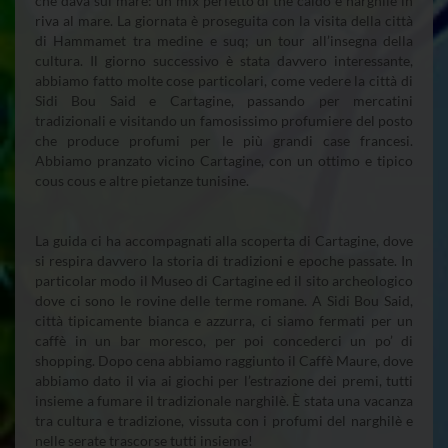
che dava sul mare: un mix perfetto di thè caldo e narghilè in
riva al mare. La giornata è proseguita con la visita della città
di Hammamet tra medine e suq; un tour all’insegna della
cultura. Il giorno successivo è stata davvero interessante,
abbiamo fatto molte cose particolari, come vedere la città di
Sidi Bou Said e Cartagine, passando per mercatini
tradizionali e visitando un famosissimo profumiere del posto
che produce profumi per le più grandi case francesi.
Abbiamo pranzato vicino Cartagine, con un ottimo e tipico
cous cous e altre pietanze tunisine.
La guida ci ha accompagnati alla scoperta di Cartagine, dove
si respira davvero la storia di tradizioni e epoche passate. In
particolar modo il Museo di Cartagine ed il sito archeologico
dove ci sono le rovine delle terme romane. A Sidi Bou Said,
città tipicamente bianca e azzurra, ci siamo fermati per un
caffè in un bar moresco, per poi concederci un po’ di
shopping. Dopo cena abbiamo raggiunto il Caffè Maure, dove
abbiamo dato il via ai giochi per l’estrazione dei premi, tutti
insieme a fumare il tradizionale narghilè. È stata una vacanza
tra cultura e tradizione, vissuta con i profumi del narghilè e
nelle serate trascorse tutti insieme!