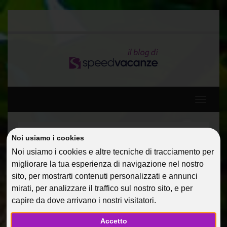
Toggle
navigati
Home
Noi usiamo i cookies
Diario di viaggio: Spagna, Baleari e Francia a bordo di
Noi usiamo i cookies e altre tecniche di tracciamento per
MSC DIVINA 5*
migliorare la tua esperienza di navigazione nel nostro
Diario di viaggio in Tunisia – Marco
sito, per mostrarti contenuti personalizzati e annunci
mirati, per analizzare il traffico sul nostro sito, e per
DIARIO DI VIAGGIO IN
capire da dove arrivano i nostri visitatori.
TUNISIA – MARCO
Accetto