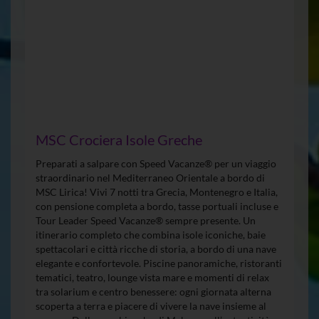
MSC Crociera Isole Greche
Preparati a salpare con Speed Vacanze® per un viaggio
straordinario nel Mediterraneo Orientale a bordo di
MSC Lirica! Vivi 7 notti tra Grecia, Montenegro e Italia,
con pensione completa a bordo, tasse portuali incluse e
Tour Leader Speed Vacanze® sempre presente. Un
itinerario completo che combina isole iconiche, baie
spettacolari e città ricche di storia, a bordo di una nave
elegante e confortevole. Piscine panoramiche, ristoranti
tematici, teatro, lounge vista mare e momenti di relax
tra solarium e centro benessere: ogni giornata alterna
scoperta a terra e piacere di vivere la nave insieme al