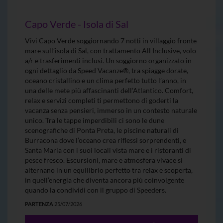
Capo Verde - Isola di Sal
Vivi Capo Verde soggiornando 7 notti in villaggio fronte
mare sull’isola di Sal, con trattamento All Inclusive, volo
a/r e trasferimenti inclusi. Un soggiorno organizzato in
ogni dettaglio da Speed Vacanze®, tra spiagge dorate,
oceano cristallino e un clima perfetto tutto l’anno, in
una delle mete più affascinanti dell’Atlantico. Comfort,
relax e servizi completi ti permettono di goderti la
vacanza senza pensieri, immerso in un contesto naturale
unico. Tra le tappe imperdibili ci sono le dune
scenografiche di Ponta Preta, le piscine naturali di
Burracona dove l’oceano crea riflessi sorprendenti, e
Santa Maria con i suoi locali vista mare e i ristoranti di
pesce fresco. Escursioni, mare e atmosfera vivace si
alternano in un equilibrio perfetto tra relax e scoperta,
in quell’energia che diventa ancora più coinvolgente
quando la condividi con il gruppo di Speeders.
PARTENZA
25/07/2026