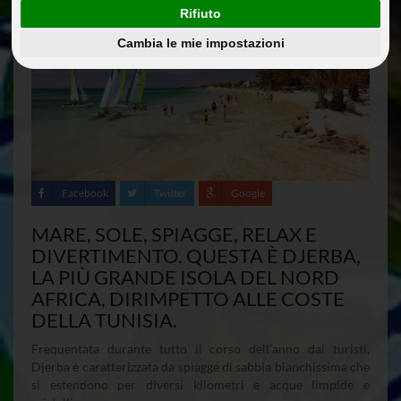
Rifiuto
Cambia le mie impostazioni
Facebook
Twitter
Google
MARE, SOLE, SPIAGGE, RELAX E
DIVERTIMENTO. QUESTA È DJERBA,
LA PIÙ GRANDE ISOLA DEL NORD
AFRICA, DIRIMPETTO ALLE COSTE
DELLA TUNISIA.
Frequentata durante tutto il corso dell’anno dai turisti,
Djerba è caratterizzata da spiagge di sabbia bianchissima che
si estendono per diversi kilometri e acque limpide e