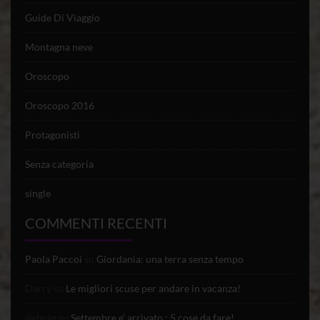
Guide Di Viaggio
Montagna neve
Oroscopo
Oroscopo 2016
Protagonisti
Senza categoria
single
COMMENTI RECENTI
Paola Paccoi
su
Giordania: una terra senza tempo
Darry
su
Le migliori scuse per andare in vacanza!
@dmin
su
Settembre e’ arrivato : 5 cose da fare!