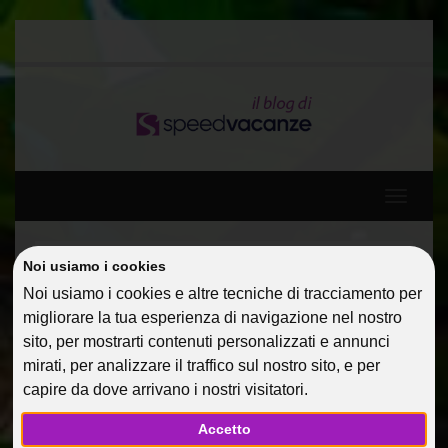
Toggle
navigati
Home
Guide Di Viaggio
Djerba per single
Noi usiamo i cookies
Noi usiamo i cookies e altre tecniche di tracciamento per
migliorare la tua esperienza di navigazione nel nostro
DJERBA PER SINGLE
sito, per mostrarti contenuti personalizzati e annunci
mirati, per analizzare il traffico sul nostro sito, e per
30 Apr 2013
Guide Di Viaggio
AlessandraC
capire da dove arrivano i nostri visitatori.
Accetto