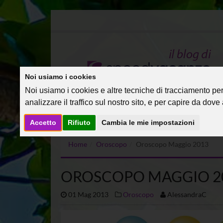
Noi usiamo i cookies
Noi usiamo i cookies e altre tecniche di tracciamento per 
analizzare il traffico sul nostro sito, e per capire da dove a
Accetto
Rifiuto
Cambia le mie impostazioni
Home
Oroscopo
Oroscopo Maggio 2013
OROSCOPO MAGGIO 2
01 Mag 2013
Oroscopo
AlessandraC