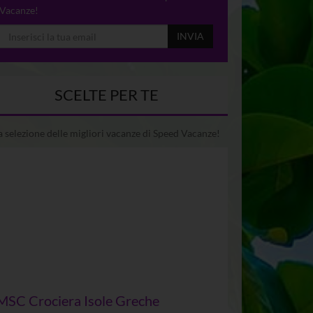
Vacanze!
INVIA
SCELTE PER TE
 selezione delle migliori vacanze di Speed Vacanze!
MSC Crociera Isole Greche