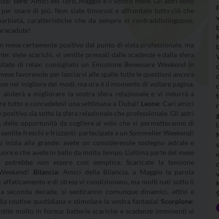
biza!
Toro
: Amici del Toro, Maggio è il vostro mese. Gli astri sono
o per osare di più. Non siate timorosi e affrontate tutto ciò che
arbietà, caratteristiche che da sempre vi contraddistinguono.
Paracadute!
 un mese certamente positivo dal punto di vista professionale, ma
e: siete scarichi, vi sentite pressati dalle scadenze e dalla sfera
sitate di relax: consigliato un Emozione Benessere Weekend in
ese favorevole per lasciarvi alle spalle tutte le questioni ancora
 cose nel migliore dei modi, ma ora è il momento di voltare pagina.
aiuterà a migliorare la vostra sfera relazionale e vi indurrà a
ere tutto e concedetevi una settimana a Dubai!
Leone
: Cari amici
sitivo sia sotto la sfera relazionale che professionale. Gli astri
i, delle opportunità da cogliere al volo che vi permetteranno di
i sentite freschi e frizzanti: partecipate a un Sommelier Weekend!
o inizia alla grande: avete un considerevole sostegno astrale e
cuore e che avete in ballo da molto tempo. L’ultima parte del mese
i potrebbe non essere così semplice. Scaricate la tensione
g Weekend!
Bilancia
: Amici della Bilancia, a Maggio la parola
: affaticamento e di stress vi condizionano, ma molti nati sotto il
ella seconda decade, si sentiranno comunque dinamici, attivi e
a routine quotidiana e stimolare la vostra fantasia!
Scorpione
:
ntite molto in forma: batterie scariche e scadenze imminenti vi