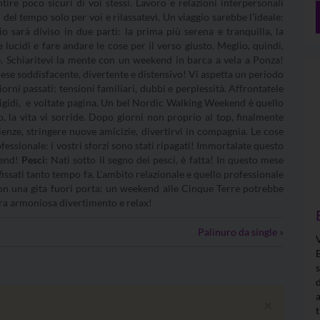
tire poco sicuri di voi stessi. Lavoro e relazioni interpersonali
del tempo solo per voi e rilassatevi. Un viaggio sarebbe l’ideale:
io sarà diviso in due parti: la prima più serena e tranquilla, la
 lucidi e fare andare le cose per il verso giusto. Meglio, quindi,
te. Schiaritevi la mente con un weekend in barca a vela a Ponza!
se soddisfacente, divertente e distensivo! Vi aspetta un periodo
orni passati: tensioni familiari, dubbi e perplessità. Affrontatele
igidi, e voltate pagina. Un bel Nordic Walking Weekend è quello
o, la vita vi sorride. Dopo giorni non proprio al top, finalmente
rienze, stringere nuove amicizie, divertirvi in compagnia. Le cose
ofessionale: i vostri sforzi sono stati ripagati! Immortalate questo
kend!
Pesci
: Nati sotto il segno dei pesci, è fatta! In questo mese
efissati tanto tempo fa. L’ambito relazionale e quello professionale
con una gita fuori porta: un weekend alle Cinque Terre potrebbe
ra armoniosa divertimento e relax!
Palinuro da single
»
×