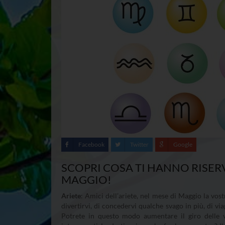
Facebook
Twitter
Google
SCOPRI COSA TI HANNO RISERVA
MAGGIO!
Ariete
: Amici dell’ariete, nel mese di Maggio la vost
divertirvi, di concedervi qualche svago in più, di via
Potrete in questo modo aumentare il giro delle 