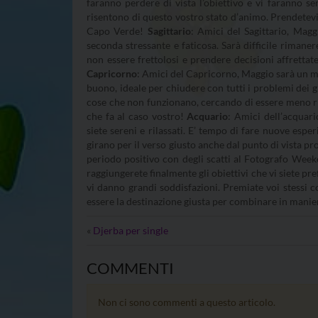
faranno perdere di vista l’obiettivo e vi faranno sen
risentono di questo vostro stato d’animo. Prendetevi 
Capo Verde!
Sagittario
: Amici del Sagittario, Magg
seconda stressante e faticosa. Sarà difficile rimanere
non essere frettolosi e prendere decisioni affretta
Capricorno
: Amici del Capricorno, Maggio sarà un me
buono, ideale per chiudere con tutti i problemi dei gi
cose che non funzionano, cercando di essere meno r
che fa al caso vostro!
Acquario
: Amici dell’acquari
siete sereni e rilassati. E’ tempo di fare nuove espe
girano per il verso giusto anche dal punto di vista pr
periodo positivo con degli scatti al Fotografo Wee
raggiungerete finalmente gli obiettivi che vi siete pr
vi danno grandi soddisfazioni. Premiate voi stessi 
essere la destinazione giusta per combinare in manie
«
Djerba per single
COMMENTI
Non ci sono commenti a questo articolo.