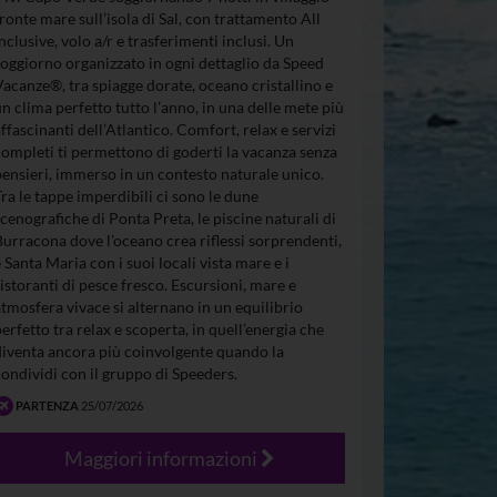
fronte mare sull’isola di Sal, con trattamento All
Inclusive, volo a/r e trasferimenti inclusi. Un
soggiorno organizzato in ogni dettaglio da Speed
Vacanze®, tra spiagge dorate, oceano cristallino e
un clima perfetto tutto l’anno, in una delle mete più
affascinanti dell’Atlantico. Comfort, relax e servizi
completi ti permettono di goderti la vacanza senza
pensieri, immerso in un contesto naturale unico.
Tra le tappe imperdibili ci sono le dune
scenografiche di Ponta Preta, le piscine naturali di
Burracona dove l’oceano crea riflessi sorprendenti,
e Santa Maria con i suoi locali vista mare e i
ristoranti di pesce fresco. Escursioni, mare e
atmosfera vivace si alternano in un equilibrio
perfetto tra relax e scoperta, in quell’energia che
diventa ancora più coinvolgente quando la
condividi con il gruppo di Speeders.
PARTENZA
25/07/2026
Maggiori informazioni