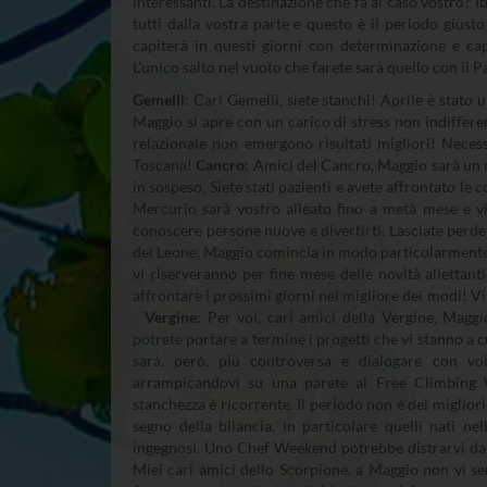
interessanti. La destinazione che fa al caso vostro? I
tutti dalla vostra parte e questo è il periodo giust
capiterà in questi giorni con determinazione e cap
L’unico salto nel vuoto che farete sarà quello con il 
Gemelli
: Cari Gemelli, siete stanchi! Aprile è stato
Maggio si apre con un carico di stress non indifferent
relazionale non emergono risultati migliori! Neces
Toscana!
Cancro
: Amici del Cancro, Maggio sarà un m
in sospeso. Siete stati pazienti e avete affrontato le
Mercurio sarà vostro alleato fino a metà mese e vi 
conoscere persone nuove e divertirti. Lasciate perd
del Leone, Maggio comincia in modo particolarmente po
vi riserveranno per fine mese delle novità allettant
affrontare i prossimi giorni nel migliore dei modi! V
Vergine
: Per voi, cari amici della Vergine, Maggi
potrete portare a termine i progetti che vi stanno a 
sarà, però, più controversa e dialogare con vo
arrampicandovi su una parete al Free Climbin
stanchezza è ricorrente. Il periodo non è dei migliori
segno della bilancia, in particolare quelli nati n
ingegnosi. Uno Chef Weekend potrebbe distrarvi dall
Miei cari amici dello Scorpione, a Maggio non vi se