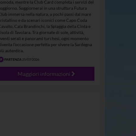
comoda, mentre la Club Card completa i servizi del
soggiorno. Soggiornerai in una struttura Futura
Club immersa nella natura, a pochi passi dal mare
cristallino e da scenari iconici come Capo Coda
Cavallo, Cala Brandinchi, la Spiaggia della Cinta e
’isola di Tavolara. Tra giornate di sole, attività,
eventi serali e panorami turchesi, ogni momento
diventa l’occasione perfetta per vivere la Sardegna
più autentica.
PARTENZA
25/07/2026
Maggiori informazioni