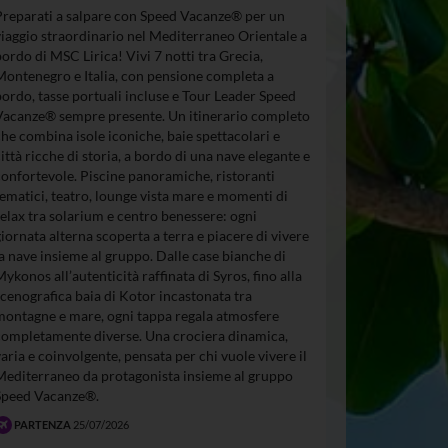
Preparati a salpare con Speed Vacanze® per un
viaggio straordinario nel Mediterraneo Orientale a
bordo di MSC Lirica! Vivi 7 notti tra Grecia,
Montenegro e Italia, con pensione completa a
bordo, tasse portuali incluse e Tour Leader Speed
Vacanze® sempre presente. Un itinerario completo
che combina isole iconiche, baie spettacolari e
città ricche di storia, a bordo di una nave elegante e
confortevole. Piscine panoramiche, ristoranti
tematici, teatro, lounge vista mare e momenti di
relax tra solarium e centro benessere: ogni
giornata alterna scoperta a terra e piacere di vivere
la nave insieme al gruppo. Dalle case bianche di
Mykonos all’autenticità raffinata di Syros, fino alla
scenografica baia di Kotor incastonata tra
montagne e mare, ogni tappa regala atmosfere
completamente diverse. Una crociera dinamica,
varia e coinvolgente, pensata per chi vuole vivere il
Mediterraneo da protagonista insieme al gruppo
Speed Vacanze®.
PARTENZA
25/07/2026