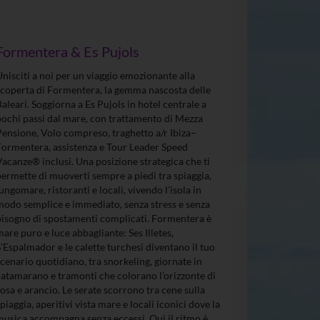
Formentera & Es Pujols
Unisciti a noi per un viaggio emozionante alla
scoperta di Formentera, la gemma nascosta delle
Baleari. Soggiorna a Es Pujols in hotel centrale a
pochi passi dal mare, con trattamento di Mezza
Pensione, Volo compreso, traghetto a/r Ibiza–
Formentera, assistenza e Tour Leader Speed
Vacanze® inclusi. Una posizione strategica che ti
permette di muoverti sempre a piedi tra spiaggia,
lungomare, ristoranti e locali, vivendo l’isola in
modo semplice e immediato, senza stress e senza
bisogno di spostamenti complicati. Formentera è
mare puro e luce abbagliante: Ses Illetes,
S’Espalmador e le calette turchesi diventano il tuo
scenario quotidiano, tra snorkeling, giornate in
catamarano e tramonti che colorano l’orizzonte di
rosa e arancio. Le serate scorrono tra cene sulla
spiaggia, aperitivi vista mare e locali iconici dove la
musica accompagna senza eccessi. Qui il ritmo è