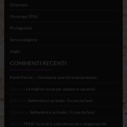
Oroscopo
Oroscopo 2016
Protagonisti
Senza categoria
single
COMMENTI RECENTI
Paola Paccoi
su
Giordania: una terra senza tempo
Darry
su
Le migliori scuse per andare in vacanza!
@dmin
su
Settembre e’ arrivato : 5 cose da fare!
Roberto
su
Settembre e’ arrivato : 5 cose da fare!
Nèri
su
FERIE? Ecco le 5 cose che un vero single non fa!