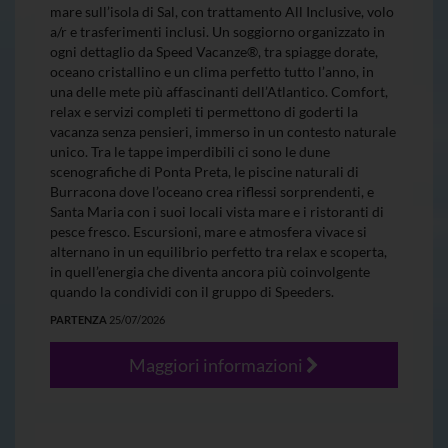
mare sull’isola di Sal, con trattamento All Inclusive, volo
a/r e trasferimenti inclusi. Un soggiorno organizzato in
ogni dettaglio da Speed Vacanze®, tra spiagge dorate,
oceano cristallino e un clima perfetto tutto l’anno, in
una delle mete più affascinanti dell’Atlantico. Comfort,
relax e servizi completi ti permettono di goderti la
vacanza senza pensieri, immerso in un contesto naturale
unico. Tra le tappe imperdibili ci sono le dune
scenografiche di Ponta Preta, le piscine naturali di
Burracona dove l’oceano crea riflessi sorprendenti, e
Santa Maria con i suoi locali vista mare e i ristoranti di
pesce fresco. Escursioni, mare e atmosfera vivace si
alternano in un equilibrio perfetto tra relax e scoperta,
in quell’energia che diventa ancora più coinvolgente
quando la condividi con il gruppo di Speeders.
PARTENZA
25/07/2026
Maggiori informazioni