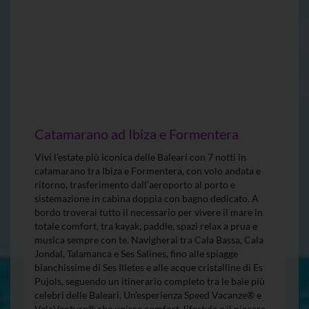
Catamarano ad Ibiza e Formentera
Vivi l’estate più iconica delle Baleari con 7 notti in
catamarano tra Ibiza e Formentera, con volo andata e
ritorno, trasferimento dall’aeroporto al porto e
sistemazione in cabina doppia con bagno dedicato. A
bordo troverai tutto il necessario per vivere il mare in
totale comfort, tra kayak, paddle, spazi relax a prua e
musica sempre con te. Navigherai tra Cala Bassa, Cala
Jondal, Talamanca e Ses Salines, fino alle spiagge
bianchissime di Ses Illetes e alle acque cristalline di Es
Pujols, seguendo un itinerario completo tra le baie più
celebri delle Baleari. Un’esperienza Speed Vacanze® e
VelaVenture® che unisce comfort, lifestyle e il piacere