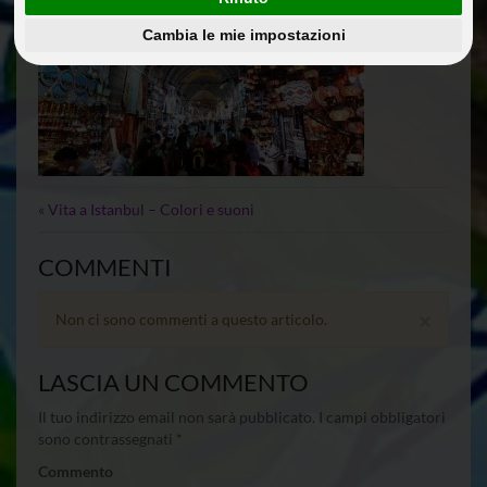
Cambia le mie impostazioni
«
Vita a Istanbul – Colori e suoni
COMMENTI
×
Non ci sono commenti a questo articolo.
LASCIA UN COMMENTO
Il tuo indirizzo email non sarà pubblicato.
I campi obbligatori
sono contrassegnati
*
Commento