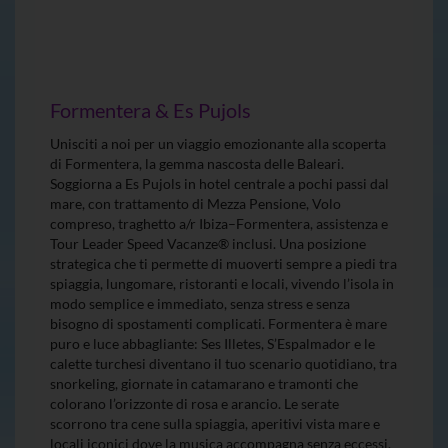
Formentera & Es Pujols
Unisciti a noi per un viaggio emozionante alla scoperta
di Formentera, la gemma nascosta delle Baleari.
Soggiorna a Es Pujols in hotel centrale a pochi passi dal
mare, con trattamento di Mezza Pensione, Volo
compreso, traghetto a/r Ibiza–Formentera, assistenza e
Tour Leader Speed Vacanze® inclusi. Una posizione
strategica che ti permette di muoverti sempre a piedi tra
spiaggia, lungomare, ristoranti e locali, vivendo l’isola in
modo semplice e immediato, senza stress e senza
bisogno di spostamenti complicati. Formentera è mare
puro e luce abbagliante: Ses Illetes, S’Espalmador e le
calette turchesi diventano il tuo scenario quotidiano, tra
snorkeling, giornate in catamarano e tramonti che
colorano l’orizzonte di rosa e arancio. Le serate
scorrono tra cene sulla spiaggia, aperitivi vista mare e
locali iconici dove la musica accompagna senza eccessi.