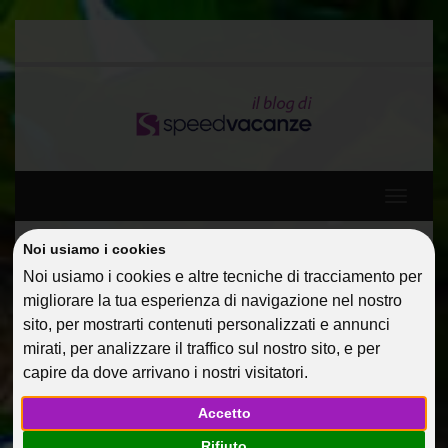
Toggle
navigati
Noi usiamo i cookies
Home
istanbul-gran-bazar-1
Noi usiamo i cookies e altre tecniche di tracciamento per
migliorare la tua esperienza di navigazione nel nostro
ISTANBUL-GRAN-BAZAR-1
sito, per mostrarti contenuti personalizzati e annunci
mirati, per analizzare il traffico sul nostro sito, e per
15 Nov 2016
@dmin
capire da dove arrivano i nostri visitatori.
Facebook
Twitter
Google
Accetto
Rifiuto