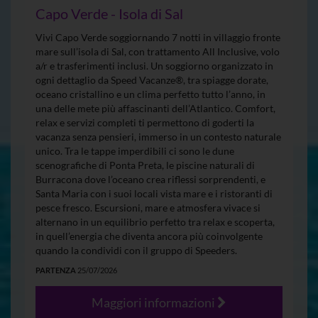
Capo Verde - Isola di Sal
Vivi Capo Verde soggiornando 7 notti in villaggio fronte
mare sull’isola di Sal, con trattamento All Inclusive, volo
a/r e trasferimenti inclusi. Un soggiorno organizzato in
ogni dettaglio da Speed Vacanze®, tra spiagge dorate,
oceano cristallino e un clima perfetto tutto l’anno, in
una delle mete più affascinanti dell’Atlantico. Comfort,
relax e servizi completi ti permettono di goderti la
vacanza senza pensieri, immerso in un contesto naturale
unico. Tra le tappe imperdibili ci sono le dune
scenografiche di Ponta Preta, le piscine naturali di
Burracona dove l’oceano crea riflessi sorprendenti, e
Santa Maria con i suoi locali vista mare e i ristoranti di
pesce fresco. Escursioni, mare e atmosfera vivace si
alternano in un equilibrio perfetto tra relax e scoperta,
in quell’energia che diventa ancora più coinvolgente
quando la condividi con il gruppo di Speeders.
PARTENZA
25/07/2026
Maggiori informazioni