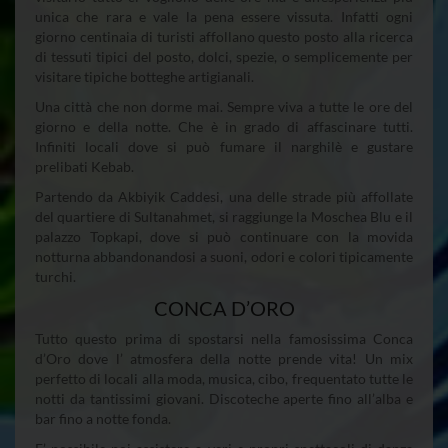
unica che rara e vale la pena essere vissuta. Infatti ogni
giorno centinaia di turisti affollano questo posto alla ricerca
di tessuti tipici del posto, dolci, spezie, o semplicemente per
visitare tipiche botteghe artigianali.
Una città che non dorme mai. Sempre viva a tutte le ore del
giorno e della notte. Che è in grado di affascinare tutti.
Infiniti locali dove si può fumare il narghilè e gustare
prelibati Kebab.
Partendo da Akbiyik Caddesi, una delle strade più affollate
del quartiere di Sultanahmet, si raggiunge la Moschea Blu e il
palazzo Topkapi, dove si può continuare con la movida
notturna abbandonandosi a suoni, odori e colori tipicamente
turchi.
CONCA D’ORO
Tutto questo prima di spostarsi nella famosissima Conca
d’Oro dove l’ atmosfera della notte prende vita! Un mix
perfetto di locali alla moda, musica, cibo, frequentato tutte le
notti da tantissimi giovani. Discoteche aperte fino all’alba e
bar fino a notte fonda.