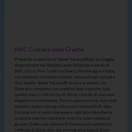
MSC Crociera Isole Greche
Preparati a salpare con Speed Vacanze® per un viaggio
straordinario nel Mediterraneo Orientale a bordo di
MSC Lirica! Vivi 7 notti tra Grecia, Montenegro e Italia,
con pensione completa a bordo, tasse portuali incluse e
Tour Leader Speed Vacanze® sempre presente. Un
itinerario completo che combina isole iconiche, baie
spettacolari e città ricche di storia, a bordo di una nave
elegante e confortevole. Piscine panoramiche, ristoranti
tematici, teatro, lounge vista mare e momenti di relax
tra solarium e centro benessere: ogni giornata alterna
scoperta a terra e piacere di vivere la nave insieme al
gruppo. Dalle case bianche di Mykonos all’autenticità
raffinata di Syros, fino alla scenografica baia di Kotor