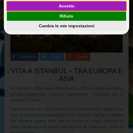
Accetto
Rifiuto
Cambia le mie impostazioni
Facebook
Twitter
Google
VITA A ISTANBUL – TRA EUROPA E
ASIA
Al confine tra
l’Europa
e l’Asia (unica città al mondo ad essere
su due continenti) Istanbul rappresenta l’ingresso per il
lontano Oriente.
Caratterizzata da un inverno non estremamente rigido e da
una primavera estremamente mite, periodo dell’anno ideale
per visitare questa città che si riveste di colori, Istanbul è
meta da decenni di turisti alla ricerca di tradizioni, storia e
divertimento.