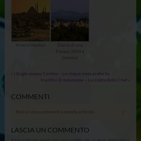
Vivere Istanbul
Diario di una
Pasqua 2014 a
Istanbul
«
I Single amano Cortina – Le cinque mete preferite
Involtini di melanzane – La ricetta dello Chef
»
COMMENTI
×
Non ci sono commenti a questo articolo.
LASCIA UN COMMENTO
Il tuo indirizzo email non sarà pubblicato.
I campi obbligatori