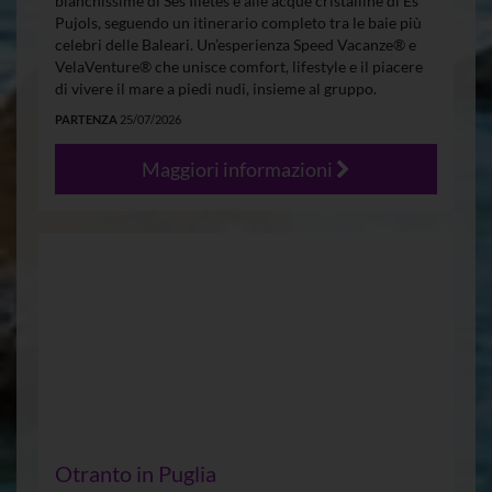
bianchissime di Ses Illetes e alle acque cristalline di Es
Pujols, seguendo un itinerario completo tra le baie più
celebri delle Baleari. Un’esperienza Speed Vacanze® e
VelaVenture® che unisce comfort, lifestyle e il piacere
di vivere il mare a piedi nudi, insieme al gruppo.
PARTENZA
25/07/2026
Maggiori informazioni
Otranto in Puglia