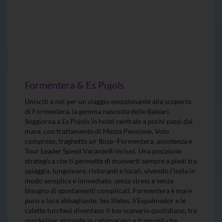
Formentera & Es Pujols
Unisciti a noi per un viaggio emozionante alla scoperta
di Formentera, la gemma nascosta delle Baleari.
Soggiorna a Es Pujols in hotel centrale a pochi passi dal
mare, con trattamento di Mezza Pensione, Volo
compreso, traghetto a/r Ibiza–Formentera, assistenza e
Tour Leader Speed Vacanze® inclusi. Una posizione
strategica che ti permette di muoverti sempre a piedi tra
spiaggia, lungomare, ristoranti e locali, vivendo l’isola in
modo semplice e immediato, senza stress e senza
bisogno di spostamenti complicati. Formentera è mare
puro e luce abbagliante: Ses Illetes, S’Espalmador e le
calette turchesi diventano il tuo scenario quotidiano, tra
snorkeling, giornate in catamarano e tramonti che