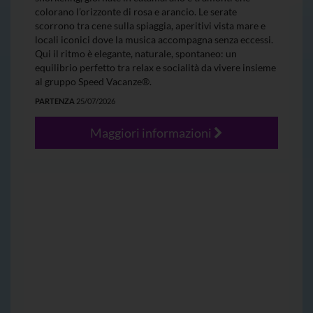
colorano l’orizzonte di rosa e arancio. Le serate
scorrono tra cene sulla spiaggia, aperitivi vista mare e
locali iconici dove la musica accompagna senza eccessi.
Qui il ritmo è elegante, naturale, spontaneo: un
equilibrio perfetto tra relax e socialità da vivere insieme
al gruppo Speed Vacanze®.
PARTENZA
25/07/2026
Maggiori informazioni