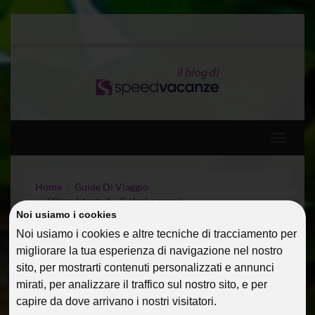
Toggle
navigati
Home
Guide Di Viaggio
Vita a Istanbul – Colori e suoni
Noi usiamo i cookies
Noi usiamo i cookies e altre tecniche di tracciamento per
VITA A ISTANBUL – COLORI
migliorare la tua esperienza di navigazione nel nostro
E SUONI
sito, per mostrarti contenuti personalizzati e annunci
mirati, per analizzare il traffico sul nostro sito, e per
26 Nov 2013
Guide Di Viaggio
PialauraM
capire da dove arrivano i nostri visitatori.