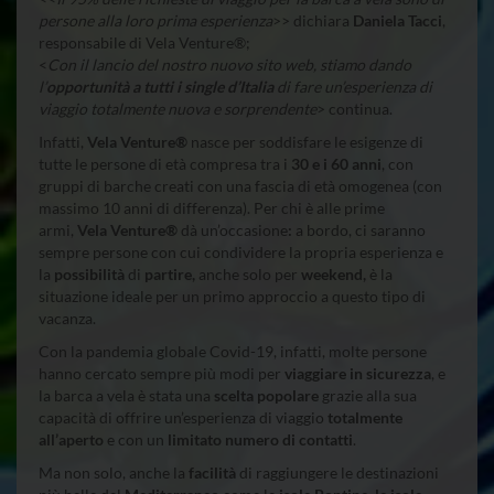
persone alla loro prima esperienza
>> dichiara
Daniela Tacci
,
responsabile di Vela Venture®;
<
Con il lancio del nostro nuovo sito web, stiamo dando
l’
opportunità a tutti i single d’Italia
di fare un’esperienza di
viaggio totalmente nuova e sorprendente
> continua.
Infatti,
Vela Venture®
nasce per soddisfare le esigenze di
tutte le persone di età compresa tra i
30 e i 60 anni
, con
gruppi di barche creati con una fascia di età omogenea (con
massimo 10 anni di differenza). Per chi è alle prime
armi,
Vela Venture®
dà un’occasione
:
a bordo, ci saranno
sempre persone con cui condividere la propria esperienza e
la
possibilità
di
partire
,
anche solo per
weekend
,
è la
situazione ideale per un primo approccio a questo tipo di
vacanza.
Con la pandemia globale Covid-19, infatti, molte persone
hanno cercato sempre più modi per
viaggiare in sicurezza
, e
la barca a vela è stata una
scelta popolare
grazie alla sua
capacità di offrire un’esperienza di viaggio
totalmente
all’aperto
e con un
limitato numero di contatti
.
Ma non solo, anche la
facilità
di raggiungere le destinazioni