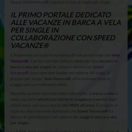
Nasce VelaVenture®: vacanze in barca a vela per single
IL PRIMO PORTALE DEDICATO
ALLE VACANZE IN BARCA A VELA
PER SINGLE IN
COLLABORAZIONE CON SPEED
VACANZE®
È finalmente arrivato il momento di solcare le onde con
Vela
Venture®
,
il primo portale italiano dedicato alle
vacanze in
barca a vela per single
! In collaborazione con
Speed
Vacanze®
, tour operator leader nel settore dei viaggi di
gruppo per single,
Vela Venture®
offre un’esperienza di
viaggio unica e indimenticabile.
Secondo quanto riportato dalle statistiche, la
barca a vela
è
stata una delle
attività turistiche in maggiore crescita
negli
ultimi anni, con una crescita del
400% all’anno
. È proprio in
risposta alla crescente domanda che
Speed Vacanze®
ha
deciso di specializzarsi nel settore dei
viaggi in barca a vela
per single.
<<
Il 95% delle richieste di viaggio per la barca a vela sono di