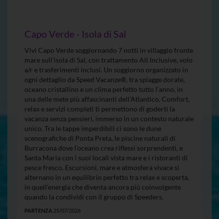
Capo Verde - Isola di Sal
Vivi Capo Verde soggiornando 7 notti in villaggio fronte
mare sull’isola di Sal, con trattamento All Inclusive, volo
a/r e trasferimenti inclusi. Un soggiorno organizzato in
ogni dettaglio da Speed Vacanze®, tra spiagge dorate,
oceano cristallino e un clima perfetto tutto l’anno, in
una delle mete più affascinanti dell’Atlantico. Comfort,
relax e servizi completi ti permettono di goderti la
vacanza senza pensieri, immerso in un contesto naturale
unico. Tra le tappe imperdibili ci sono le dune
scenografiche di Ponta Preta, le piscine naturali di
Burracona dove l’oceano crea riflessi sorprendenti, e
Santa Maria con i suoi locali vista mare e i ristoranti di
pesce fresco. Escursioni, mare e atmosfera vivace si
alternano in un equilibrio perfetto tra relax e scoperta,
in quell’energia che diventa ancora più coinvolgente
quando la condividi con il gruppo di Speeders.
PARTENZA
25/07/2026