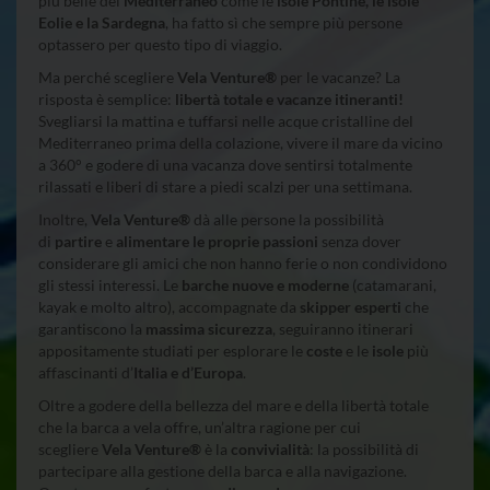
più belle del
Mediterraneo
come le
isole Pontine, le
isole
Eolie e la Sardegna
, ha fatto sì che sempre più persone
optassero per questo tipo di viaggio.
Ma perché scegliere
Vela Venture®
per le vacanze? La
risposta è semplice:
libertà totale e vacanze itineranti!
Svegliarsi la mattina e tuffarsi nelle acque cristalline del
Mediterraneo prima della colazione, vivere il mare da vicino
a 360° e godere di una vacanza dove sentirsi totalmente
rilassati e liberi di stare a piedi scalzi per una settimana.
Inoltre,
Vela Venture®
dà alle persone la possibilità
di
partire
e
alimentare le proprie passioni
senza dover
considerare gli amici che non hanno ferie o non condividono
gli stessi interessi. Le
barche nuove e moderne
(catamarani,
kayak e molto altro), accompagnate da
skipper esperti
che
garantiscono la
massima sicurezza
, seguiranno itinerari
appositamente studiati per esplorare le
coste
e le
isole
più
affascinanti d’
Italia e d’Europa
.
Oltre a godere della bellezza del mare e della libertà totale
che la barca a vela offre, un’altra ragione per cui
scegliere
Vela Venture®
è la
convivialità
: la possibilità di
partecipare alla gestione della barca e alla navigazione.