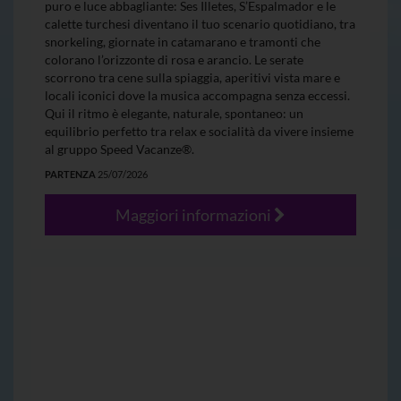
puro e luce abbagliante: Ses Illetes, S’Espalmador e le
calette turchesi diventano il tuo scenario quotidiano, tra
snorkeling, giornate in catamarano e tramonti che
colorano l’orizzonte di rosa e arancio. Le serate
scorrono tra cene sulla spiaggia, aperitivi vista mare e
locali iconici dove la musica accompagna senza eccessi.
Qui il ritmo è elegante, naturale, spontaneo: un
equilibrio perfetto tra relax e socialità da vivere insieme
al gruppo Speed Vacanze®.
PARTENZA
25/07/2026
Maggiori informazioni