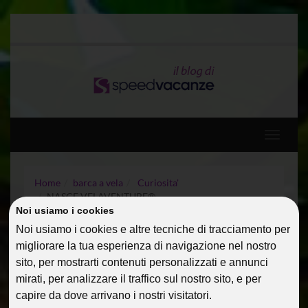
Toggle
navigati
Home
barca a vela
Curiosita'
NASCE VELAVENTURE®
Noi usiamo i cookies
Noi usiamo i cookies e altre tecniche di tracciamento per
NASCE VELAVENTURE®
migliorare la tua esperienza di navigazione nel nostro
sito, per mostrarti contenuti personalizzati e annunci
16 Mar 2023
barca a vela
Curiosita'
@dmin
mirati, per analizzare il traffico sul nostro sito, e per
capire da dove arrivano i nostri visitatori.