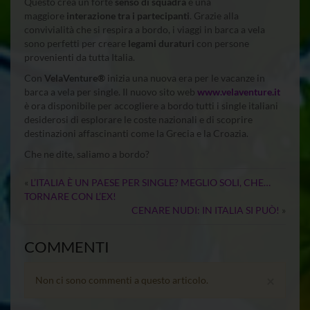
Questo crea un forte
senso di squadra
e una
maggiore
interazione tra i partecipanti
. Grazie alla
convivialità che si respira a bordo, i viaggi in barca a vela
sono perfetti per creare
legami duraturi
con persone
provenienti da tutta Italia.
Con
VelaVenture®
inizia una nuova era per le vacanze in
barca a vela per single. Il nuovo sito web
www.velaventure.it
è ora disponibile per accogliere a bordo tutti i single italiani
desiderosi di esplorare le coste nazionali e di scoprire
destinazioni affascinanti come la Grecia e la Croazia.
Che ne dite, saliamo a bordo?
«
L’ITALIA È UN PAESE PER SINGLE? MEGLIO SOLI, CHE…
TORNARE CON L’EX!
CENARE NUDI: IN ITALIA SI PUÒ!
»
COMMENTI
×
Non ci sono commenti a questo articolo.