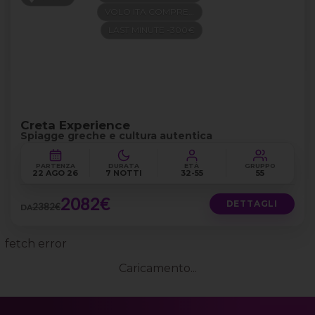
VOLO ITA COMPRESO
LAST MINUTE -300€
Creta Experience
Spiagge greche e cultura autentica
PARTENZA
DURATA
ETÀ
GRUPPO
22 AGO 26
7 NOTTI
32-55
55
2082€
DETTAGLI
2382€
DA
fetch error
Caricamento...