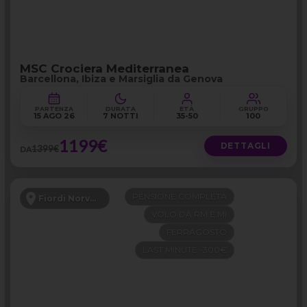
MSC Crociera Mediterranea
Barcellona, Ibiza e Marsiglia da Genova
PARTENZA
DURATA
ETÀ
GRUPPO
15 AGO 26
7 NOTTI
35-50
100
1199€
DETTAGLI
1399€
DA
PENSIONE COMPLETA
Fiordi Norvegesi
VOLO DA RM E MI
FERRAGOSTO
LAST MINUTE -300€