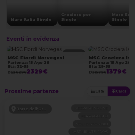
Crociere per
Mare Este
Mare Italia Single
Single
Single
Eventi in evidenza
8 giorni
MSC Fiordi Norvegesi
MSC Crociera Iso
Partenza: 15 Ago 26
Partenza: 15 Ago 26
Età: 32-55
Età: 29-55
2329€
1379€
Da
2629€
Da
1579€
Prossime partenze
Lista
Cards
MEZZA PENSIONE
Torre dell'Orso - Puglia
FERRAGOSTO
VOLI DISPONIBILI
LAST MINUTE -100€