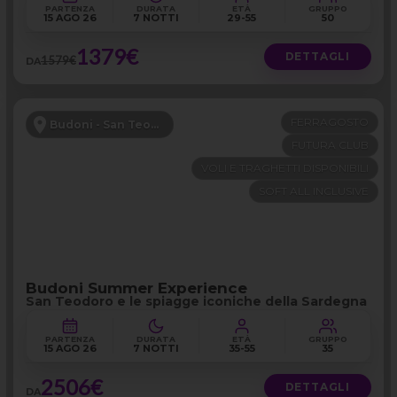
PARTENZA
DURATA
ETÀ
GRUPPO
15 AGO 26
7 NOTTI
29-55
50
1379€
DETTAGLI
1579€
DA
FERRAGOSTO
Budoni - San Teodoro
FUTURA CLUB
VOLI E TRAGHETTI DISPONIBILI
SOFT ALL INCLUSIVE
Budoni Summer Experience
San Teodoro e le spiagge iconiche della Sardegna
PARTENZA
DURATA
ETÀ
GRUPPO
15 AGO 26
7 NOTTI
35-55
35
2506€
DETTAGLI
DA