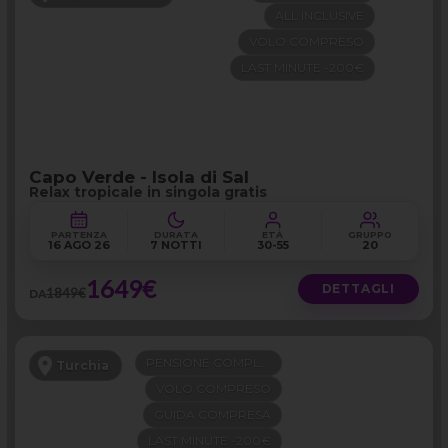
ALL INCLUSIVE
VOLO COMPRESO
LAST MINUTE -200€
Capo Verde - Isola di Sal
Relax tropicale in singola gratis
PARTENZA
DURATA
ETÀ
GRUPPO
16 AGO 26
7 NOTTI
30-55
20
1649€
DETTAGLI
1849€
DA
PENSIONE COMPLETA
Turchia
VOLO COMPRESO
GUIDA COMPRESA
LAST MINUTE -200€