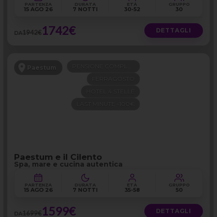
PARTENZA
DURATA
ETÀ
GRUPPO
15 AGO 26
7 NOTTI
30-52
30
1742€
DETTAGLI
1942€
DA
PENSIONE COMPLETA
Paestum
FERRAGOSTO
HOTEL 4 STELLE
LAST MINUTE -100€
Paestum e il Cilento
Spa, mare e cucina autentica
PARTENZA
DURATA
ETÀ
GRUPPO
15 AGO 26
7 NOTTI
35-58
50
1599€
DETTAGLI
1699€
DA