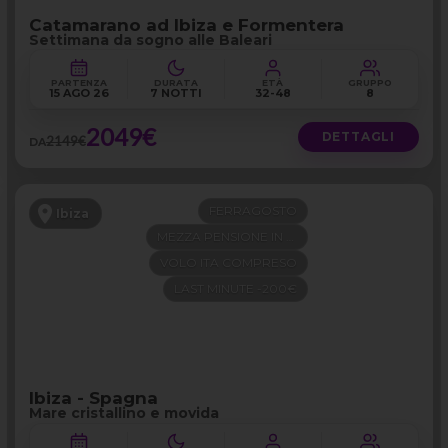
Catamarano ad Ibiza e Formentera
Settimana da sogno alle Baleari
PARTENZA
DURATA
ETÀ
GRUPPO
15 AGO 26
7 NOTTI
32-48
8
2049€
DETTAGLI
2149€
DA
FERRAGOSTO
Ibiza
MEZZA PENSIONE IN 4 STELLE
VOLO ITA COMPRESO
LAST MINUTE -200€
Ibiza - Spagna
Mare cristallino e movida