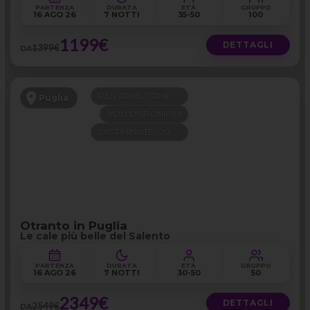
PARTENZA
DURATA
ETÀ
GRUPPO
16 AGO 26
7 NOTTI
35-50
100
1199€
DETTAGLI
1399€
DA
PENSIONE COMPLETA
Puglia
VOLI DISPONIBILI
LAST MINUTE -200€
Otranto in Puglia
Le cale più belle del Salento
PARTENZA
DURATA
ETÀ
GRUPPO
16 AGO 26
7 NOTTI
30-50
50
2349€
DETTAGLI
2549€
DA