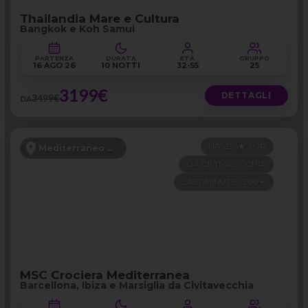
Thailandia Mare e Cultura
Bangkok e Koh Samui
PARTENZA
DURATA
ETÀ
GRUPPO
16 AGO 26
10 NOTTI
32-55
25
3199€
DETTAGLI
3499€
DA
NAVE 5★ TOP
Mediterraneo Occidentale
DA CIVITAVECCHIA
LAST MINUTE -200€
MSC Crociera Mediterranea
Barcellona, Ibiza e Marsiglia da Civitavecchia