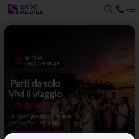
dal 1999
viaggi per single
Parti da solo
Vivi il viaggio
in gruppo.
Dal 1999 organizziamo vacanze,
crociere e tour per single.
Scopri le partenze
Come funziona