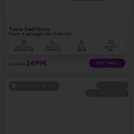
Torre Dell'Orso
Mare e spiagge del Salento
PARTENZA
DURATA
ETÀ
GRUPPO
09 AGO 26
7 NOTTI
35-55
30
1499€
DETTAGLI
1599€
DA
FERRAGOSTO
Brasile - Rio de Janeiro e Buzios
LAST MINUTE -300€