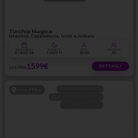
Turchia Magica
Istanbul, Cappadocia, Izmir e Ankara
PARTENZA
DURATA
ETÀ
GRUPPO
21 AGO 26
7 NOTTI
35-55
30
1599€
DETTAGLI
1799€
DA
SKIPPER COMPRESO
Isola d'Elba
STARTERPACK COMPRESO
LAST MINUTE -100€