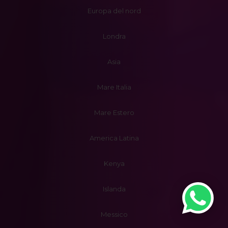
Europa del nord
Londra
Asia
Mare Italia
Mare Estero
America Latina
Kenya
Islanda
Messico