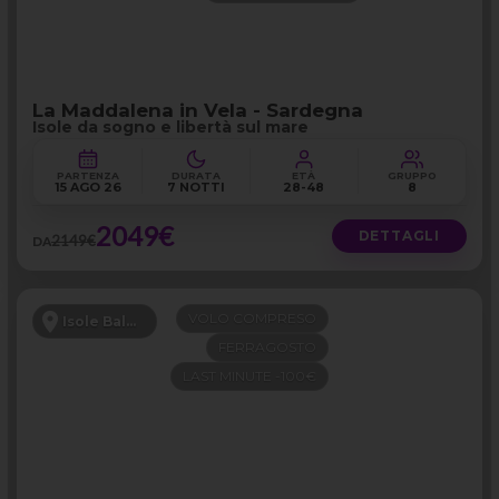
La Maddalena in Vela - Sardegna
Isole da sogno e libertà sul mare
PARTENZA
DURATA
ETÀ
GRUPPO
15 AGO 26
7 NOTTI
28-48
8
2049€
DETTAGLI
2149€
DA
VOLO COMPRESO
Isole Baleari
FERRAGOSTO
LAST MINUTE -100€