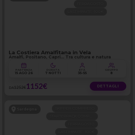
FERRAGOSTO
LAST MINUTE -100€
La Costiera Amalfitana in Vela
Amalfi, Positano, Capri… Tra cultura e natura
PARTENZA
DURATA
ETÀ
GRUPPO
15 AGO 26
7 NOTTI
35-55
8
1152€
DETTAGLI
1252€
DA
SKIPPER COMPRESO
Sardegna
STARTERPACK COMPRESO
FERRAGOSTO
LAST MINUTE -100€