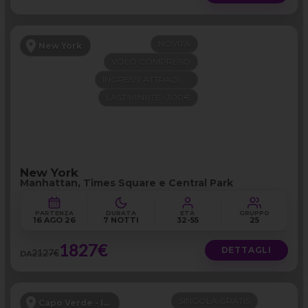
NOVITÀ
New York
VOLO COMPRESO
INGRESSI ATTRAZIONI
LAST MINUTE -300€
New York
Manhattan, Times Square e Central Park
PARTENZA
DURATA
ETÀ
GRUPPO
16 AGO 26
7 NOTTI
32-55
25
1827€
DETTAGLI
2127€
DA
SINGOLA GRATIS
Capo Verde - Isola di Sal