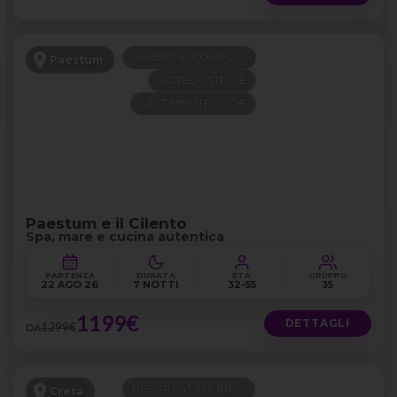
PENSIONE COMPLETA
Paestum
HOTEL 4 STELLE
LAST MINUTE -100€
Paestum e il Cilento
Spa, mare e cucina autentica
PARTENZA
DURATA
ETÀ
GRUPPO
22 AGO 26
7 NOTTI
32-55
35
1199€
DETTAGLI
1299€
DA
RESORT 4* ALL INCLUSIVE
Creta