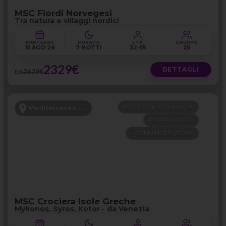
MSC Fiordi Norvegesi
Tra natura e villaggi nordici
PARTENZA
DURATA
ETÀ
GRUPPO
15 AGO 26
7 NOTTI
32-55
25
2329€
DETTAGLI
2629€
DA
PENSIONE COMPLETA
Mediterraneo Orientale
FERRAGOSTO
LAST MINUTE -200€
MSC Crociera Isole Greche
Mykonos, Syros, Kotor - da Venezia