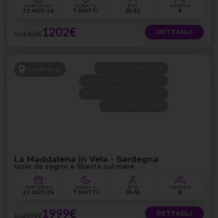
PARTENZA
DURATA
ETÀ
GRUPPO
22 AGO 26
7 NOTTI
35-52
8
1202€
DETTAGLI
1302€
DA
SKIPPER COMPRESO
Sardegna
STARTERPACK COMPRESO
VOLI E TRAGHETTI DISPONIBILI
LAST MINUTE -100€
La Maddalena in Vela - Sardegna
Isole da sogno e libertà sul mare
PARTENZA
DURATA
ETÀ
GRUPPO
22 AGO 26
7 NOTTI
35-55
8
1999€
DETTAGLI
2099€
DA