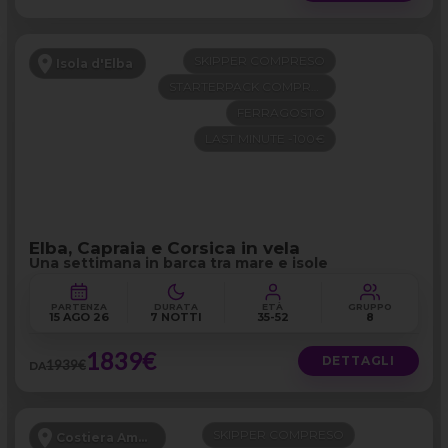
SKIPPER COMPRESO
Isola d'Elba
STARTERPACK COMPRESO
FERRAGOSTO
LAST MINUTE -100€
Elba, Capraia e Corsica in vela
Una settimana in barca tra mare e isole
PARTENZA
DURATA
ETÀ
GRUPPO
15 AGO 26
7 NOTTI
35-52
8
1839€
DETTAGLI
1939€
DA
SKIPPER COMPRESO
Costiera Amalfitana