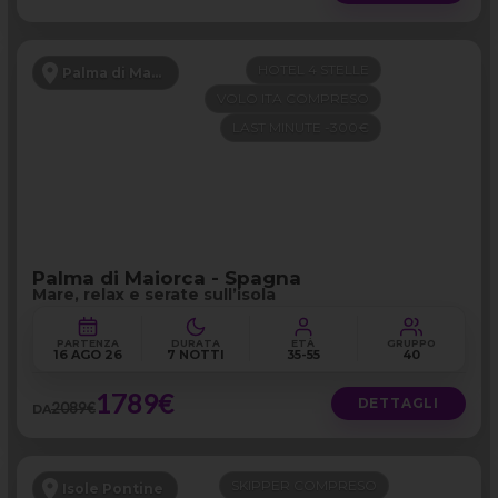
HOTEL 4 STELLE
Palma di Maiorca
VOLO ITA COMPRESO
LAST MINUTE -300€
Palma di Maiorca - Spagna
Mare, relax e serate sull’isola
PARTENZA
DURATA
ETÀ
GRUPPO
16 AGO 26
7 NOTTI
35-55
40
1789€
DETTAGLI
2089€
DA
SKIPPER COMPRESO
Isole Pontine