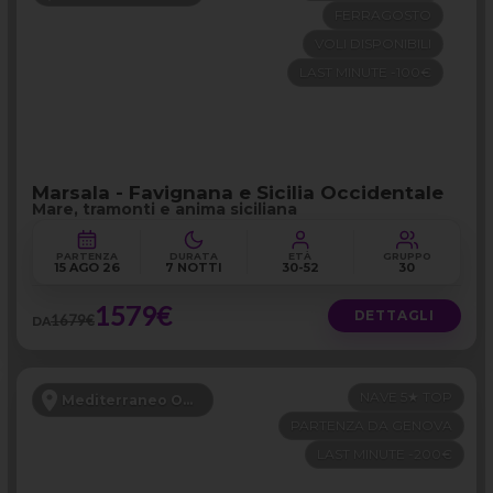
FERRAGOSTO
VOLI DISPONIBILI
LAST MINUTE -100€
Marsala - Favignana e Sicilia Occidentale
Mare, tramonti e anima siciliana
PARTENZA
DURATA
ETÀ
GRUPPO
15 AGO 26
7 NOTTI
30-52
30
1579€
DETTAGLI
1679€
DA
NAVE 5★ TOP
Mediterraneo Occidentale
PARTENZA DA GENOVA
LAST MINUTE -200€