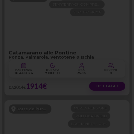
STARTERPACK COMPRESO
SCONTO -100€
Catamarano alle Pontine
Ponza, Palmarola, Ventotene & Ischia
PARTENZA
DURATA
ETÀ
GRUPPO
16 AGO 26
7 NOTTI
35-55
8
1914€
DETTAGLI
2014€
DA
MEZZA PENSIONE
Torre dell'Orso - Puglia
VOLI DISPONIBILI
LAST MINUTE -100€