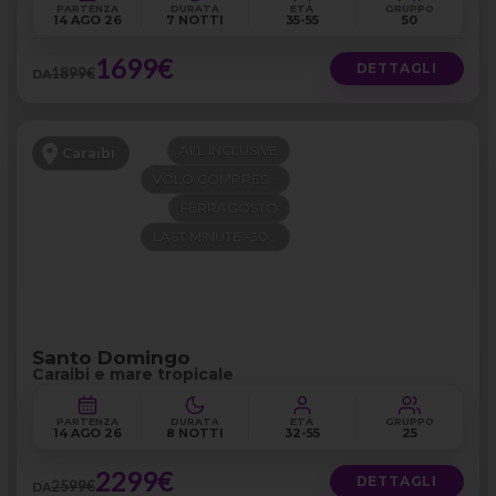
PARTENZA
DURATA
ETÀ
GRUPPO
14 AGO 26
7 NOTTI
35-55
50
1699€
DETTAGLI
1899€
DA
ALL INCLUSIVE
Caraibi
VOLO COMPRESO
FERRAGOSTO
LAST MINUTE -300€
Santo Domingo
Caraibi e mare tropicale
PARTENZA
DURATA
ETÀ
GRUPPO
14 AGO 26
8 NOTTI
32-55
25
2299€
DETTAGLI
2599€
DA