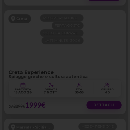
RESORT 4* ALL INCLUSIVE
Creta
FERRAGOSTO
VOLO ITA COMPRESO
LAST MINUTE -300€
Creta Experience
Spiagge greche e cultura autentica
PARTENZA
DURATA
ETÀ
GRUPPO
15 AGO 26
7 NOTTI
35-55
40
1999€
DETTAGLI
2299€
DA
MEZZA PENSIONE
Marsala - Sicilia Occidentale