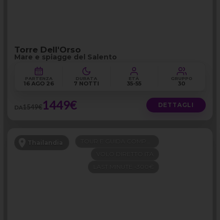
Torre Dell'Orso
Mare e spiagge del Salento
PARTENZA
DURATA
ETÀ
GRUPPO
16 AGO 26
7 NOTTI
35-55
30
1449€
DETTAGLI
1549€
DA
TOUR E GUIDA COMPRESI
Thailandia
VOLO DIRETTO ITA
LAST MINUTE -300€