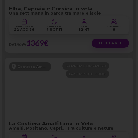
Elba, Capraia e Corsica in vela
Una settimana in barca tra mare e isole
PARTENZA
DURATA
ETÀ
GRUPPO
22 AGO 26
7 NOTTI
32-47
8
1369€
DETTAGLI
1469€
DA
SKIPPER COMPRESO
Costiera Amalfitana
LAST MINUTE -100€
La Costiera Amalfitana in Vela
Amalfi, Positano, Capri… Tra cultura e natura