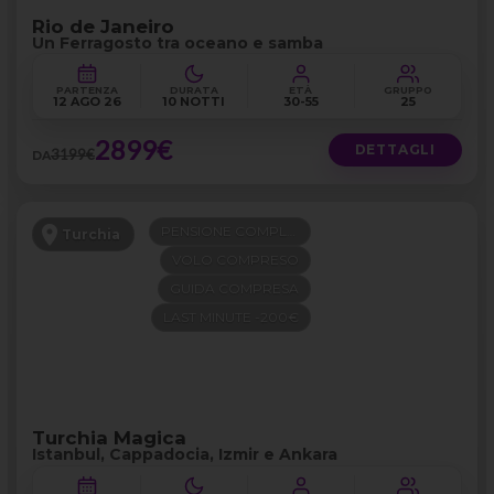
Rio de Janeiro
Un Ferragosto tra oceano e samba
PARTENZA
DURATA
ETÀ
GRUPPO
12 AGO 26
10 NOTTI
30-55
25
2899€
DETTAGLI
3199€
DA
PENSIONE COMPLETA
Turchia
VOLO COMPRESO
GUIDA COMPRESA
LAST MINUTE -200€
Turchia Magica
Istanbul, Cappadocia, Izmir e Ankara