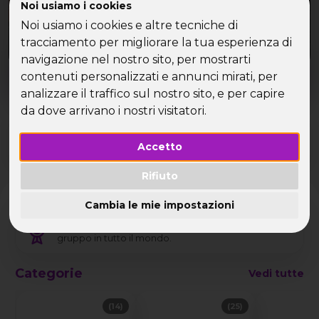
Noi usiamo i cookies
Noi usiamo i cookies e altre tecniche di
tracciamento per migliorare la tua esperienza di
navigazione nel nostro sito, per mostrarti
Dove?
Quando?
contenuti personalizzati e annunci mirati, per
Tutto l'anno
analizzare il traffico sul nostro sito, e per capire
da dove arrivano i nostri visitatori.
🎟️
🔥
⏳
🛏️
Offerte
Accetto
Più richieste
Last minute
In singola
speciali
Rifiuto
Cambia le mie impostazioni
Vacanze di gruppo per single dal 1999
Crociere, mare, tour organizzati ed esperienze di
gruppo in tutto il mondo.
Categorie
Vedi tutte
(14)
(25)