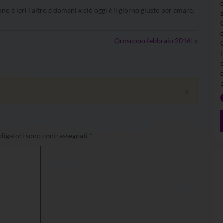
no è ieri l’altro è domani x ciò oggi è il giorno giusto per amare,
Oroscopo febbraio 2016!
»
l
×
ligatori sono contrassegnati
*