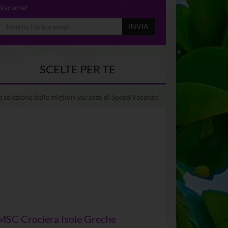
Vacanze!
INVIA
SCELTE PER TE
 selezione delle migliori vacanze di Speed Vacanze!
MSC Crociera Isole Greche