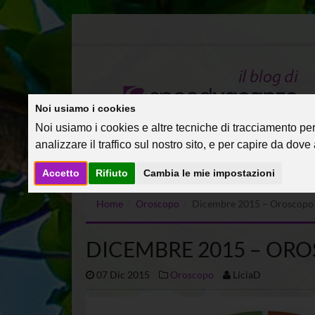
Noi usiamo i cookies
Noi usiamo i cookies e altre tecniche di tracciamento per 
analizzare il traffico sul nostro sito, e per capire da dove a
Accetto
Rifiuto
Cambia le mie impostazioni
Home
Oroscopo
Dicembre 2015 – Oroscopo 
DICEMBRE 2015 – OR
07 Dic 2015
Oroscopo
LiciaD