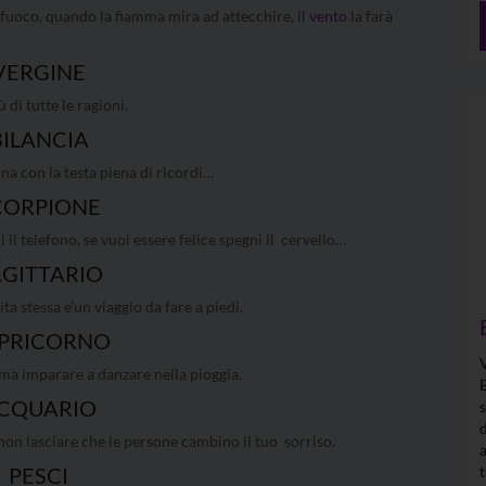
uoco, quando la fiamma mira ad attecchire, il
vento
la farà
VERGINE
di tutte le ragioni.
BILANCIA
rna con la testa piena di ricordi…
CORPIONE
 il telefono, se vuoi essere felice spegni il cervello…
AGITTARIO
ta stessa e’un viaggio da fare a piedi.
PRICORNO
 ma imparare a danzare nella pioggia.
CQUARIO
 non lasciare che le persone cambino il tuo sorriso.
PESCI