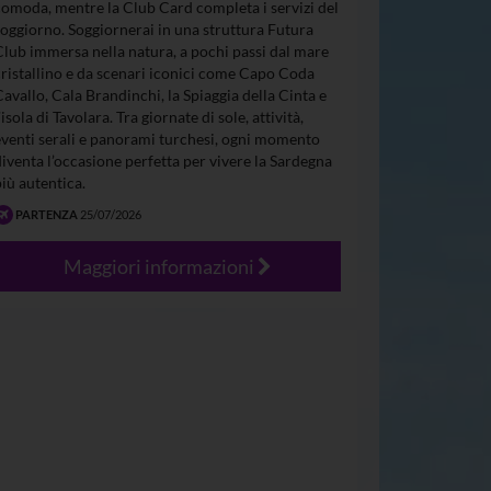
comoda, mentre la Club Card completa i servizi del
soggiorno. Soggiornerai in una struttura Futura
Club immersa nella natura, a pochi passi dal mare
cristallino e da scenari iconici come Capo Coda
Cavallo, Cala Brandinchi, la Spiaggia della Cinta e
’isola di Tavolara. Tra giornate di sole, attività,
eventi serali e panorami turchesi, ogni momento
diventa l’occasione perfetta per vivere la Sardegna
più autentica.
PARTENZA
25/07/2026
Maggiori informazioni