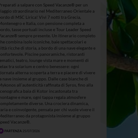
Preparati a salpare con Speed Vacanze® per un
viaggio straordinario nel Mediterraneo Orientale a
bordo di MSC Lirica! Vivi 7 notti tra Grecia,
Montenegro e Italia, con pensione completa a
bordo, tasse portuali incluse e Tour Leader Speed
Vacanze® sempre presente. Un itinerario completo
che combina isole iconiche, baie spettacolari e
città ricche di storia, a bordo di una nave elegante e
confortevole. Piscine panoramiche, ristoranti
tematici, teatro, lounge vista mare e momenti di
relax tra solarium e centro benessere: ogni
giornata alterna scoperta a terra e piacere di vivere
la nave insieme al gruppo. Dalle case bianche di
Mykonos all’autenticità raffinata di Syros, fino alla
scenografica baia di Kotor incastonata tra
montagne e mare, ogni tappa regala atmosfere
completamente diverse. Una crociera dinamica,
varia e coinvolgente, pensata per chi vuole vivere il
Mediterraneo da protagonista insieme al gruppo
Speed Vacanze®.
PARTENZA
25/07/2026