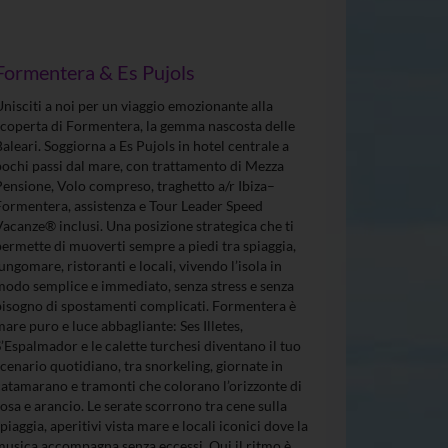
Formentera & Es Pujols
Unisciti a noi per un viaggio emozionante alla
scoperta di Formentera, la gemma nascosta delle
Baleari. Soggiorna a Es Pujols in hotel centrale a
pochi passi dal mare, con trattamento di Mezza
Pensione, Volo compreso, traghetto a/r Ibiza–
Formentera, assistenza e Tour Leader Speed
Vacanze® inclusi. Una posizione strategica che ti
permette di muoverti sempre a piedi tra spiaggia,
lungomare, ristoranti e locali, vivendo l’isola in
modo semplice e immediato, senza stress e senza
bisogno di spostamenti complicati. Formentera è
mare puro e luce abbagliante: Ses Illetes,
S’Espalmador e le calette turchesi diventano il tuo
scenario quotidiano, tra snorkeling, giornate in
catamarano e tramonti che colorano l’orizzonte di
rosa e arancio. Le serate scorrono tra cene sulla
spiaggia, aperitivi vista mare e locali iconici dove la
musica accompagna senza eccessi. Qui il ritmo è