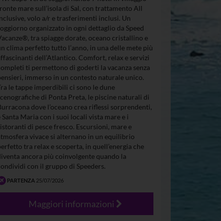
fronte mare sull’isola di Sal, con trattamento All
Inclusive, volo a/r e trasferimenti inclusi. Un
soggiorno organizzato in ogni dettaglio da Speed
Vacanze®, tra spiagge dorate, oceano cristallino e
un clima perfetto tutto l’anno, in una delle mete più
affascinanti dell’Atlantico. Comfort, relax e servizi
completi ti permettono di goderti la vacanza senza
pensieri, immerso in un contesto naturale unico.
Tra le tappe imperdibili ci sono le dune
scenografiche di Ponta Preta, le piscine naturali di
Burracona dove l’oceano crea riflessi sorprendenti,
e Santa Maria con i suoi locali vista mare e i
ristoranti di pesce fresco. Escursioni, mare e
atmosfera vivace si alternano in un equilibrio
perfetto tra relax e scoperta, in quell’energia che
diventa ancora più coinvolgente quando la
condividi con il gruppo di Speeders.
PARTENZA
25/07/2026
Maggiori informazioni