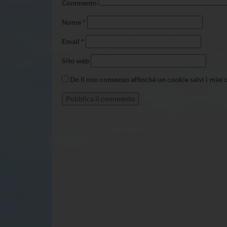
Commento
Nome
*
Email
*
Sito web
Do il mio consenso affinché un cookie salvi i miei