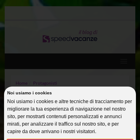
Toggle
navigati
Home
Protagonisti
Parole in libertà: un mix di emozioni!
Noi usiamo i cookies
Noi usiamo i cookies e altre tecniche di tracciamento per
PAROLE IN LIBERTÀ: UN
migliorare la tua esperienza di navigazione nel nostro
sito, per mostrarti contenuti personalizzati e annunci
MIX DI EMOZIONI!
mirati, per analizzare il traffico sul nostro sito, e per
24 Ott 2013
Protagonisti
AlessandraC
capire da dove arrivano i nostri visitatori.