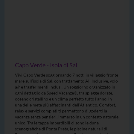
Capo Verde - Isola di Sal
Vivi Capo Verde soggiornando 7 notti in villaggio fronte
mare sull’isola di Sal, con trattamento All Inclusive, volo
a/r e trasferimenti inclusi. Un soggiorno organizzato in
ogni dettaglio da Speed Vacanze®, tra spiagge dorate,
oceano cristallino e un clima perfetto tutto l’anno, in
una delle mete più affascinanti dell’Atlantico. Comfort,
relax e servizi completi ti permettono di goderti la
vacanza senza pensieri, immerso in un contesto naturale
unico. Tra le tappe imperdibili ci sono le dune
scenografiche di Ponta Preta, le piscine naturali di