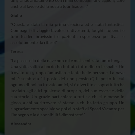
un grande affiatamento con i miei compagni di viaggio, grazie
anche al lavoro della nostra tour leader…”
Giulio
“Questa è stata la mia prima crociera ed è stata fantastica.
Compagni di viaggio favolosi e divertenti, luoghi stupendi e
tour leader bravissimi e pazienti: esperienza positiva e
assolutamente da rifare!”
Teresa
“La passerella della nave non mi è mai sembrata tanto lunga…
Una volta salita a bordo ho buttato tutto dietro le spalle. Ho
trovato un gruppo fantastico e tante belle persone. La nave
mi è sembrata “il posto del non pensiero”, il posto in cui
ognuno di noi ha trovato amici, si è divertito e soprattutto ha
lasciato agli altri qualcosa di proprio, del suo essere e della
sua storia. Un grazie particolare a tutti: a chi si è messo in
gioco, a chi ha ritrovato sé stesso, a chi ha fatto gruppo. Un
ringraziamento speciale va poi allo staff di Speed Vacanze per
l’impegno e la disponibilità dimostrate!”
Alessandra