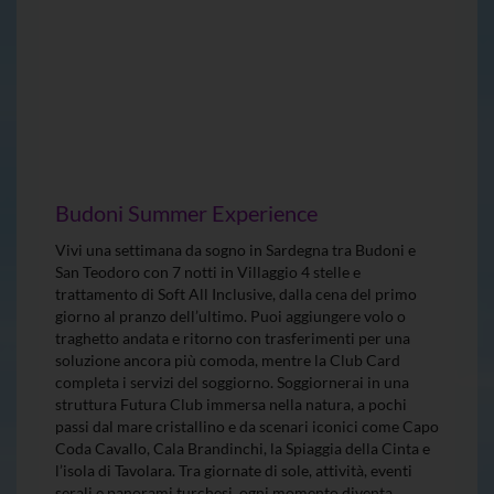
Budoni Summer Experience
Vivi una settimana da sogno in Sardegna tra Budoni e
San Teodoro con 7 notti in Villaggio 4 stelle e
trattamento di Soft All Inclusive, dalla cena del primo
giorno al pranzo dell’ultimo. Puoi aggiungere volo o
traghetto andata e ritorno con trasferimenti per una
soluzione ancora più comoda, mentre la Club Card
completa i servizi del soggiorno. Soggiornerai in una
struttura Futura Club immersa nella natura, a pochi
passi dal mare cristallino e da scenari iconici come Capo
Coda Cavallo, Cala Brandinchi, la Spiaggia della Cinta e
l’isola di Tavolara. Tra giornate di sole, attività, eventi
serali e panorami turchesi, ogni momento diventa