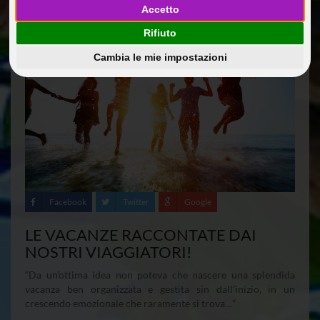
Accetto
Rifiuto
Cambia le mie impostazioni
Facebook
Twitter
Google
LE VACANZE RACCONTATE DAI
NOSTRI VIAGGIATORI!
“Da un’ottima idea non poteva che nascere una splendida
vacanza ben organizzata e gestita sin dall’inizio, in un
crescendo emozionale che raramente si trova…”