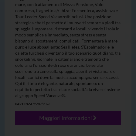
mare, con trattamento di Mezza Pensione, Volo
compreso, traghetto a/r Ibiza–Formentera, assistenza e
Tour Leader Speed Vacanze® inclusi. Una posizione
strategica che ti permette di muoverti sempre a piedi tra
spiaggia, lungomare, ristoranti e locali, vivendo l’isola in
modo semplice e immediato, senza stress e senza
bisogno di spostamenti complicati. Formentera è mare
puro e luce abbagliante: Ses Illetes, S’Espalmador e le
calette turchesi diventano il tuo scenario quotidiano, tra
snorkeling, giornate in catamarano e tramonti che
colorano l’orizzonte di rosa e arancio. Le serate
scorrono tra cene sulla spiaggia, aperitivi vista mare e
locali iconici dove la musica accompagna senza eccessi.
Qui il ritmo è elegante, naturale, spontaneo: un
equilibrio perfetto tra relax e socialità da vivere insieme
al gruppo Speed Vacanze®.
PARTENZA
25/07/2026
Maggiori informazioni