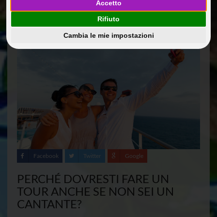
Accetto
28 Giu 2018
Curiosita'
@dmin
Rifiuto
Cambia le mie impostazioni
Facebook
Twitter
Google
PERCHÉ DOVRESTI FARE UN
TOUR ANCHE SE NON SEI UN
CANTANTE?