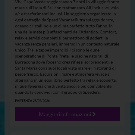
Vivi Capo Verde soggiornando 7 notti in villaggio fronte
mare sull’isola di Sal, con trattamento All Inclusive, volo
a/r e trasferimenti inclusi. Un soggiorno organizzato in
ogni dettaglio da Speed Vacanze®, tra spiagge dorate,
oceano cristallino e un clima perfetto tutto l’anno, in
una delle mete più affascinanti dell’Atlantico. Comfort,
relax e servizi completi ti permettono di goderti la
vacanza senza pensieri, immerso in un contesto naturale
unico. Tra le tappe imperdibili ci sono le dune
scenografiche di Ponta Preta, le piscine naturali di
Burracona dove l’oceano crea riflessi sorprendenti, e
Santa Maria con i suoi locali vista mare e i ristoranti di
pesce fresco. Escursioni, mare e atmosfera vivace si
alternano in un equilibrio perfetto tra relax e scoperta,
in quell’energia che diventa ancora più coinvolgente
quando la condividi con il gruppo di Speeders.
PARTENZA
25/07/2026
Maggiori informazioni