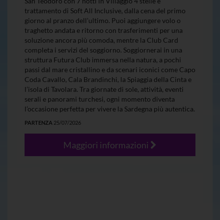
San Teodoro con 7 notti in Villaggio 4 stelle e
trattamento di Soft All Inclusive, dalla cena del primo
giorno al pranzo dell’ultimo. Puoi aggiungere volo o
traghetto andata e ritorno con trasferimenti per una
soluzione ancora più comoda, mentre la Club Card
completa i servizi del soggiorno. Soggiornerai in una
struttura Futura Club immersa nella natura, a pochi
passi dal mare cristallino e da scenari iconici come Capo
Coda Cavallo, Cala Brandinchi, la Spiaggia della Cinta e
l’isola di Tavolara. Tra giornate di sole, attività, eventi
serali e panorami turchesi, ogni momento diventa
l’occasione perfetta per vivere la Sardegna più autentica.
PARTENZA
25/07/2026
Maggiori informazioni