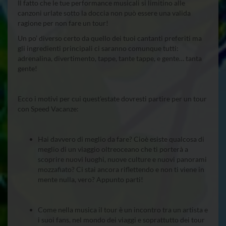
Il fatto che le tue performance musicali si limitino alle
canzoni urlate sotto la doccia non può essere una valida
ragione per non fare un tour!
займ 10000 рублей срочно на
карту без отказа с плохой ки
Un po’ diverso certo da quello dei tuoi cantanti preferiti ma
gli ingredienti principali ci saranno comunque tutti:
adrenalina, divertimento, tappe, tante tappe, e gente… tanta
gente!
Ecco i motivi per cui quest’estate dovresti partire per un tour
con Speed Vacanze:
Hai davvero di meglio da fare? Cioè esiste qualcosa di
meglio di un viaggio oltreoceano che ti porterà a
scoprire nuovi luoghi, nuove culture e nuovi panorami
mozzafiato? Ci stai ancora riflettendo e non ti viene in
mente nulla, vero? Appunto parti!
Come nella musica il tour è un incontro tra un artista e
i suoi fans, nel mondo dei viaggi e soprattutto dei tour