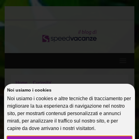
Toggle
navigati
Home
Curiosita'
Perché dovresti fare un tour anche se non sei un
Noi usiamo i cookies
cantante?
Noi usiamo i cookies e altre tecniche di tracciamento per
migliorare la tua esperienza di navigazione nel nostro
PERCHÉ DOVRESTI FARE
sito, per mostrarti contenuti personalizzati e annunci
mirati, per analizzare il traffico sul nostro sito, e per
UN TOUR ANCHE SE NON
capire da dove arrivano i nostri visitatori.
SEI UN CANTANTE?