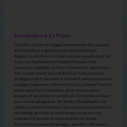
Formentera & Es Pujols
Unisciti a noi per un viaggio emozionante alla scoperta
di Formentera, la gemma nascosta delle Baleari.
Soggiorna a Es Pujols in hotel centrale a pochi passi dal
mare, con trattamento di Mezza Pensione, Volo
compreso, traghetto a/r Ibiza–Formentera, assistenza e
Tour Leader Speed Vacanze® inclusi. Una posizione
strategica che ti permette di muoverti sempre a piedi tra
spiaggia, lungomare, ristoranti e locali, vivendo l’isola in
modo semplice e immediato, senza stress e senza
bisogno di spostamenti complicati. Formentera è mare
puro e luce abbagliante: Ses Illetes, S’Espalmador e le
calette turchesi diventano il tuo scenario quotidiano, tra
snorkeling, giornate in catamarano e tramonti che
colorano l’orizzonte di rosa e arancio. Le serate
scorrono tra cene sulla spiaggia, aperitivi vista mare e