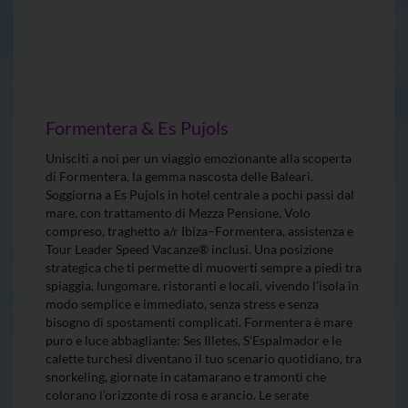
Formentera & Es Pujols
Unisciti a noi per un viaggio emozionante alla scoperta
di Formentera, la gemma nascosta delle Baleari.
Soggiorna a Es Pujols in hotel centrale a pochi passi dal
mare, con trattamento di Mezza Pensione, Volo
compreso, traghetto a/r Ibiza–Formentera, assistenza e
Tour Leader Speed Vacanze® inclusi. Una posizione
strategica che ti permette di muoverti sempre a piedi tra
spiaggia, lungomare, ristoranti e locali, vivendo l’isola in
modo semplice e immediato, senza stress e senza
bisogno di spostamenti complicati. Formentera è mare
puro e luce abbagliante: Ses Illetes, S’Espalmador e le
calette turchesi diventano il tuo scenario quotidiano, tra
snorkeling, giornate in catamarano e tramonti che
colorano l’orizzonte di rosa e arancio. Le serate