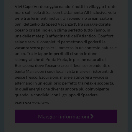
Vivi Capo Verde soggiornando 7 notti in villaggio fronte
mare sull’isola di Sal, con trattamento All Inclusive, volo
a/r e trasferimenti inclusi. Un soggiorno organizzato in
ogni dettaglio da Speed Vacanze®, tra spiagge dorate,
oceano cristallino e un clima perfetto tutto l’anno, in
una delle mete più affascinanti dell’Atlantico. Comfort,
relax e servizi completi ti permettono di goderti la
vacanza senza pensieri, immerso in un contesto naturale
unico. Tra le tappe imperdibili ci sono le dune
scenografiche di Ponta Preta, le piscine naturali di
Burracona dove l’oceano crea riflessi sorprendenti, e
Santa Maria con i suoi locali vista mare e i ristoranti di
pesce fresco. Escursioni, mare e atmosfera vivace si
alternano in un equilibrio perfetto tra relax e scoperta,
in quell’energia che diventa ancora più coinvolgente
quando la condividi con il gruppo di Speeders.
PARTENZA
25/07/2026
Maggiori informazioni