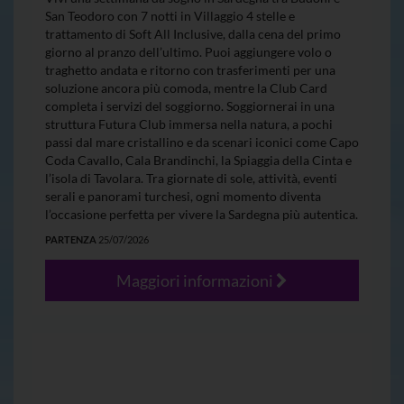
San Teodoro con 7 notti in Villaggio 4 stelle e
trattamento di Soft All Inclusive, dalla cena del primo
giorno al pranzo dell’ultimo. Puoi aggiungere volo o
traghetto andata e ritorno con trasferimenti per una
soluzione ancora più comoda, mentre la Club Card
completa i servizi del soggiorno. Soggiornerai in una
struttura Futura Club immersa nella natura, a pochi
passi dal mare cristallino e da scenari iconici come Capo
Coda Cavallo, Cala Brandinchi, la Spiaggia della Cinta e
l’isola di Tavolara. Tra giornate di sole, attività, eventi
serali e panorami turchesi, ogni momento diventa
l’occasione perfetta per vivere la Sardegna più autentica.
PARTENZA
25/07/2026
Maggiori informazioni