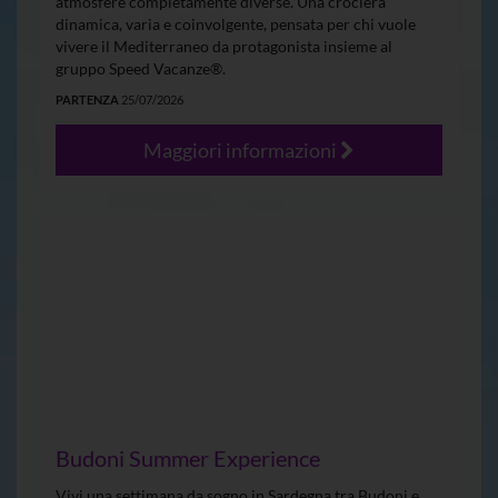
atmosfere completamente diverse. Una crociera
dinamica, varia e coinvolgente, pensata per chi vuole
vivere il Mediterraneo da protagonista insieme al
gruppo Speed Vacanze®.
PARTENZA
25/07/2026
Maggiori informazioni
Budoni Summer Experience
Vivi una settimana da sogno in Sardegna tra Budoni e