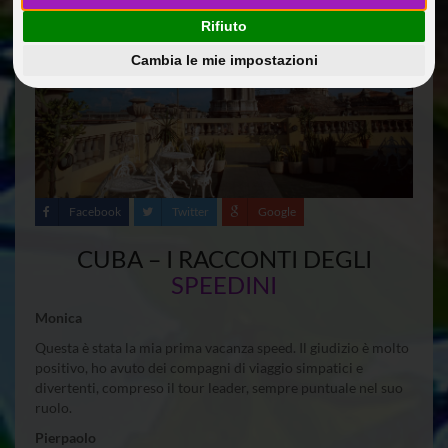
Rifiuto
Cambia le mie impostazioni
Facebook
Twitter
Google
CUBA – I RACCONTI DEGLI
SPEEDINI
Monica
Questa è stata la mia prima vacanza speed. Il giudizio è molto
positivo, ho avuto dei compagni di viaggio simpatici e
divertenti, compreso il tour leader, sempre puntuale nel suo
ruolo.
Pierpaolo