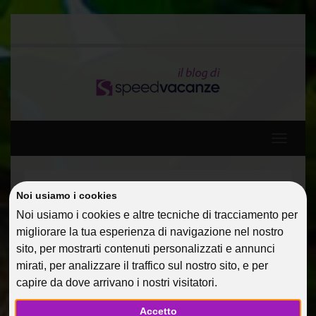
Toggle
navigati
Home
Protagonisti
Cuba: Parole in libertà!
Noi usiamo i cookies
Noi usiamo i cookies e altre tecniche di tracciamento per
CUBA: PAROLE IN LIBERTÀ!
migliorare la tua esperienza di navigazione nel nostro
sito, per mostrarti contenuti personalizzati e annunci
18 Feb 2015
Protagonisti
m.pucello
mirati, per analizzare il traffico sul nostro sito, e per
capire da dove arrivano i nostri visitatori.
Accetto