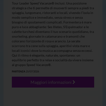
Tour Leader Speed Vacanze® inclusi. Una posizione
strategica che ti permette di muoverti sempre a piedi tra
spiaggia, lungomare, ristoranti e locali, vivendo l’isola in
modo semplice e immediato, senza stress e senza
bisogno di spostamenti complicati. Formentera è mare
puro e luce abbagliante: Ses Illetes, S’Espalmador e le
calette turchesi diventano il tuo scenario quotidiano, tra
snorkeling, giornate in catamarano e tramonti che
colorano l’orizzonte di rosa e arancio. Le serate
scorrono tra cene sulla spiaggia, aperitivi vista mare e
locali iconici dove la musica accompagna senza eccessi.
Qui il ritmo è elegante, naturale, spontaneo: un
equilibrio perfetto tra relax e socialità da vivere insieme
al gruppo Speed Vacanze®.
PARTENZA
25/07/2026
Maggiori informazioni