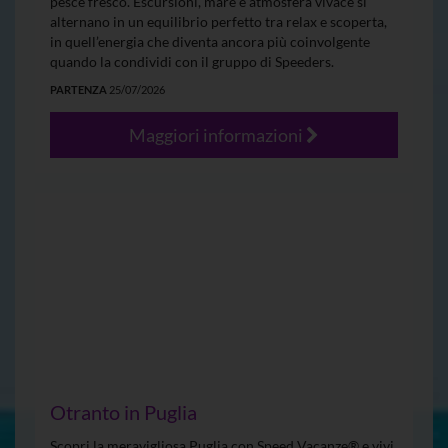
pesce fresco. Escursioni, mare e atmosfera vivace si
alternano in un equilibrio perfetto tra relax e scoperta,
in quell’energia che diventa ancora più coinvolgente
quando la condividi con il gruppo di Speeders.
PARTENZA
25/07/2026
Maggiori informazioni
Otranto in Puglia
Scopri la meravigliosa Puglia con Speed Vacanze® e vivi