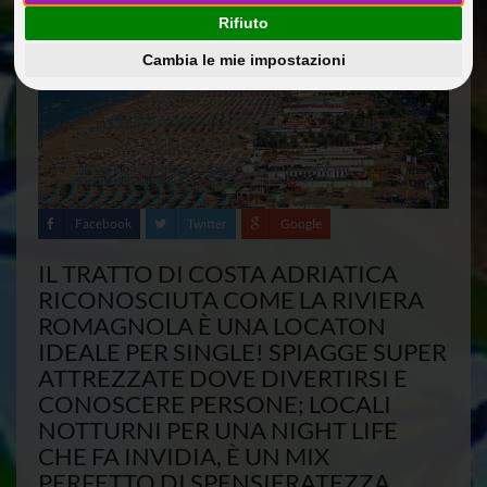
Rifiuto
Cambia le mie impostazioni
Facebook
Twitter
Google
IL TRATTO DI COSTA ADRIATICA
RICONOSCIUTA COME LA RIVIERA
ROMAGNOLA È UNA LOCATON
IDEALE PER SINGLE! SPIAGGE SUPER
ATTREZZATE DOVE DIVERTIRSI E
CONOSCERE PERSONE; LOCALI
NOTTURNI PER UNA NIGHT LIFE
CHE FA INVIDIA, È UN MIX
PERFETTO DI SPENSIERATEZZA,