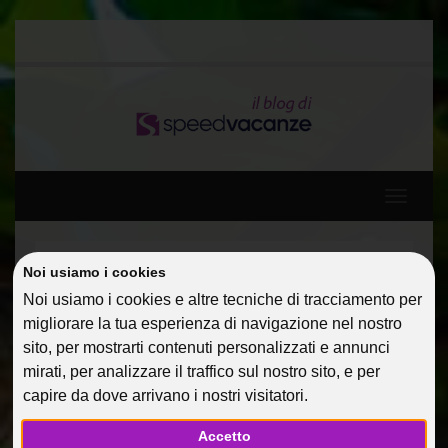
Toggle
navigati
Home
Guide Di Viaggio
Noi usiamo i cookies
Riviera Romagnola tutta single
Noi usiamo i cookies e altre tecniche di tracciamento per
migliorare la tua esperienza di navigazione nel nostro
RIVIERA ROMAGNOLA
sito, per mostrarti contenuti personalizzati e annunci
mirati, per analizzare il traffico sul nostro sito, e per
TUTTA SINGLE
capire da dove arrivano i nostri visitatori.
23 Lug 2013
Guide Di Viaggio
MariangelaF
Accetto