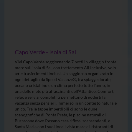
Capo Verde - Isola di Sal
Vivi Capo Verde soggiornando 7 notti in villaggio fronte
mare sull’isola di Sal, con trattamento All Inclusive, volo
a/r e trasferimenti inclusi. Un soggiorno organizzato in
ogni dettaglio da Speed Vacanze®, tra spiagge dorate,
oceano cristallino e un clima perfetto tutto l’anno, in
una delle mete più affascinanti dell’Atlantico. Comfort,
relax e servizi completi ti permettono di goderti la
vacanza senza pensieri, immerso in un contesto naturale
unico. Tra le tappe imperdibili ci sono le dune
scenografiche di Ponta Preta, le piscine naturali di
Burracona dove l’oceano crea riflessi sorprendenti, e
Santa Maria con i suoi locali vista mare e i ristoranti di