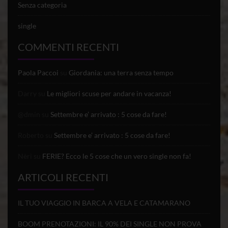
Senza categoria
single
COMMENTI RECENTI
Paola Paccoi
su
Giordania: una terra senza tempo
Darry
su
Le migliori scuse per andare in vacanza!
@dmin
su
Settembre e’ arrivato : 5 cose da fare!
Roberto
su
Settembre e’ arrivato : 5 cose da fare!
Nèri
su
FERIE? Ecco le 5 cose che un vero single non fa!
ARTICOLI RECENTI
IL TUO VIAGGIO IN BARCA A VELA E CATAMARANO
BOOM PRENOTAZIONI: IL 90% DEI SINGLE NON PROVA