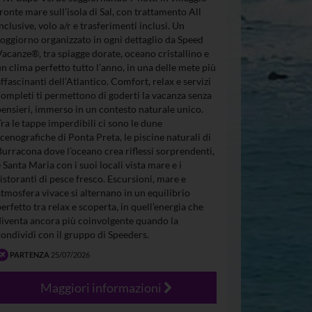
fronte mare sull’isola di Sal, con trattamento All
Inclusive, volo a/r e trasferimenti inclusi. Un
soggiorno organizzato in ogni dettaglio da Speed
Vacanze®, tra spiagge dorate, oceano cristallino e
un clima perfetto tutto l’anno, in una delle mete più
affascinanti dell’Atlantico. Comfort, relax e servizi
completi ti permettono di goderti la vacanza senza
pensieri, immerso in un contesto naturale unico.
Tra le tappe imperdibili ci sono le dune
scenografiche di Ponta Preta, le piscine naturali di
Burracona dove l’oceano crea riflessi sorprendenti,
e Santa Maria con i suoi locali vista mare e i
ristoranti di pesce fresco. Escursioni, mare e
atmosfera vivace si alternano in un equilibrio
perfetto tra relax e scoperta, in quell’energia che
diventa ancora più coinvolgente quando la
condividi con il gruppo di Speeders.
PARTENZA
25/07/2026
Maggiori informazioni