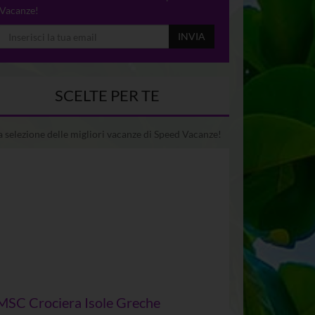
Vacanze!
INVIA
SCELTE PER TE
 selezione delle migliori vacanze di Speed Vacanze!
MSC Crociera Isole Greche