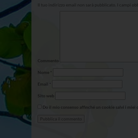
Il tuo indirizzo email non sarà pubblicato.
I campi obb
Commento
Nome
*
Email
*
Sito web
Do il mio consenso affinché un cookie salvi i miei