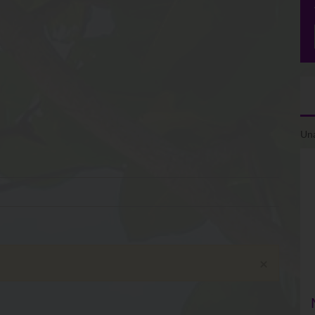
Una
×