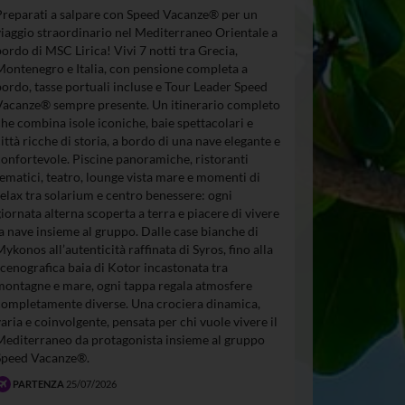
Preparati a salpare con Speed Vacanze® per un
viaggio straordinario nel Mediterraneo Orientale a
bordo di MSC Lirica! Vivi 7 notti tra Grecia,
Montenegro e Italia, con pensione completa a
bordo, tasse portuali incluse e Tour Leader Speed
Vacanze® sempre presente. Un itinerario completo
che combina isole iconiche, baie spettacolari e
città ricche di storia, a bordo di una nave elegante e
confortevole. Piscine panoramiche, ristoranti
tematici, teatro, lounge vista mare e momenti di
relax tra solarium e centro benessere: ogni
giornata alterna scoperta a terra e piacere di vivere
la nave insieme al gruppo. Dalle case bianche di
Mykonos all’autenticità raffinata di Syros, fino alla
scenografica baia di Kotor incastonata tra
montagne e mare, ogni tappa regala atmosfere
completamente diverse. Una crociera dinamica,
varia e coinvolgente, pensata per chi vuole vivere il
Mediterraneo da protagonista insieme al gruppo
Speed Vacanze®.
PARTENZA
25/07/2026