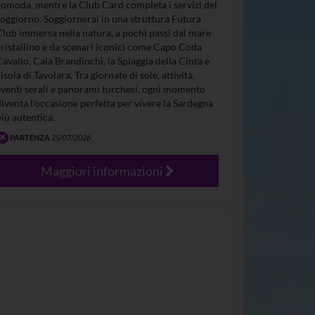
comoda, mentre la Club Card completa i servizi del
soggiorno. Soggiornerai in una struttura Futura
Club immersa nella natura, a pochi passi dal mare
cristallino e da scenari iconici come Capo Coda
Cavallo, Cala Brandinchi, la Spiaggia della Cinta e
’isola di Tavolara. Tra giornate di sole, attività,
eventi serali e panorami turchesi, ogni momento
diventa l’occasione perfetta per vivere la Sardegna
più autentica.
PARTENZA
25/07/2026
Maggiori informazioni