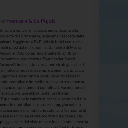
Formentera & Es Pujols
Unisciti a noi per un viaggio emozionante alla
scoperta di Formentera, la gemma nascosta delle
Baleari. Soggiorna a Es Pujols in hotel centrale a
pochi passi dal mare, con trattamento di Mezza
Pensione, Volo compreso, traghetto a/r Ibiza–
Formentera, assistenza e Tour Leader Speed
Vacanze® inclusi. Una posizione strategica che ti
permette di muoverti sempre a piedi tra spiaggia,
lungomare, ristoranti e locali, vivendo l’isola in
modo semplice e immediato, senza stress e senza
bisogno di spostamenti complicati. Formentera è
mare puro e luce abbagliante: Ses Illetes,
S’Espalmador e le calette turchesi diventano il tuo
scenario quotidiano, tra snorkeling, giornate in
catamarano e tramonti che colorano l’orizzonte di
rosa e arancio. Le serate scorrono tra cene sulla
spiaggia, aperitivi vista mare e locali iconici dove la
musica accompagna senza eccessi. Qui il ritmo è