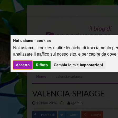
Noi usiamo i cookies
Noi usiamo i cookies e altre tecniche di tracciamento per 
analizzare il traffico sul nostro sito, e per capire da dove a
Accetto
Rifiuto
Cambia le mie impostazioni
Home
valencia-spiagge
VALENCIA-SPIAGGE
15 Nov 2016
@dmin
Facebook
Twitter
Google