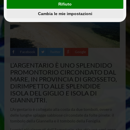
Rifiuto
Cambia le mie impostazioni
Facebook
Twitter
Google
L’ARGENTARIO È UNO SPLENDIDO
PROMONTORIO CIRCONDATO DAL
MARE, IN PROVINCIA DI GROSSETO,
DIRIMPETTO ALLE SPLENDIDE
ISOLA DEL GIGLIO E ISOLA DI
GIANNUTRI.
L’Argentario è collegato alla costa da due tomboli, ovvero
delle lunghe spiagge sabbiose circondate da folte pinete: il
tombolo della Giannella e il tombolo della Feniglia.
I centri più rinomati dell’Argentario, che attirano ogni anno