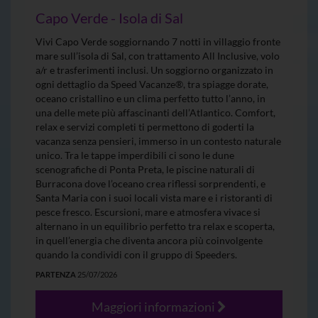
Capo Verde - Isola di Sal
Vivi Capo Verde soggiornando 7 notti in villaggio fronte
mare sull’isola di Sal, con trattamento All Inclusive, volo
a/r e trasferimenti inclusi. Un soggiorno organizzato in
ogni dettaglio da Speed Vacanze®, tra spiagge dorate,
oceano cristallino e un clima perfetto tutto l’anno, in
una delle mete più affascinanti dell’Atlantico. Comfort,
relax e servizi completi ti permettono di goderti la
vacanza senza pensieri, immerso in un contesto naturale
unico. Tra le tappe imperdibili ci sono le dune
scenografiche di Ponta Preta, le piscine naturali di
Burracona dove l’oceano crea riflessi sorprendenti, e
Santa Maria con i suoi locali vista mare e i ristoranti di
pesce fresco. Escursioni, mare e atmosfera vivace si
alternano in un equilibrio perfetto tra relax e scoperta,
in quell’energia che diventa ancora più coinvolgente
quando la condividi con il gruppo di Speeders.
PARTENZA
25/07/2026
Maggiori informazioni