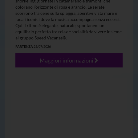
snorkeling, giornate in catamarano e tramonti che
colorano l’orizzonte di rosa e arancio. Le serate
scorrono tra cene sulla spiaggia, aperitivi vista mare e
locali iconici dove la musica accompagna senza eccessi.
Qui il ritmo è elegante, naturale, spontaneo: un
equilibrio perfetto tra relax e socialità da vivere insieme
al gruppo Speed Vacanze®.
PARTENZA
25/07/2026
Maggiori informazioni