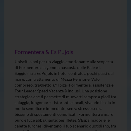
Formentera & Es Pujols
Unisciti a noi per un viaggio emozionante alla scoperta
di Formentera, la gemma nascosta delle Baleari.
Soggiorna a Es Pujols in hotel centrale a pochi passi dal
mare, con trattamento di Mezza Pensione, Volo
compreso, traghetto a/r Ibiza–Formentera, assistenza e
Tour Leader Speed Vacanze® inclusi. Una posizione
strategica che ti permette di muoverti sempre a piedi tra
spiaggia, lungomare, ristoranti e locali, vivendo l’isola in
modo semplice e immediato, senza stress e senza
bisogno di spostamenti complicati. Formentera è mare
puro e luce abbagliante: Ses Illetes, S’Espalmador e le
calette turchesi diventano il tuo scenario quotidiano, tra