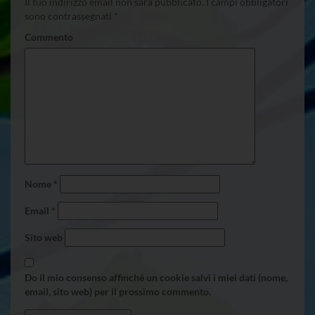
Il tuo indirizzo email non sarà pubblicato.
I campi obbligatori
sono contrassegnati
*
Commento
Nome
*
Email
*
Sito web
Do il mio consenso affinché un cookie salvi i miei dati (nome,
email, sito web) per il prossimo commento.