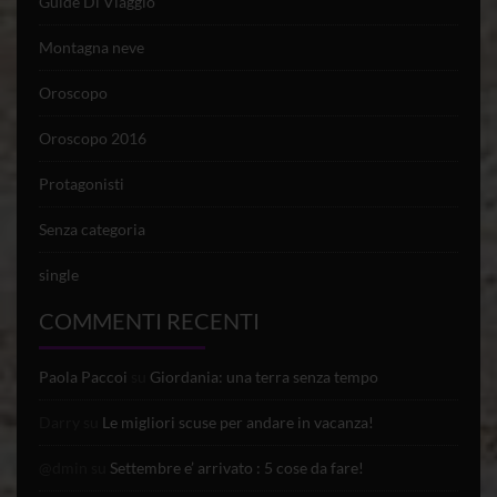
Guide Di Viaggio
Montagna neve
Oroscopo
Oroscopo 2016
Protagonisti
Senza categoria
single
COMMENTI RECENTI
Paola Paccoi
su
Giordania: una terra senza tempo
Darry
su
Le migliori scuse per andare in vacanza!
@dmin
su
Settembre e’ arrivato : 5 cose da fare!