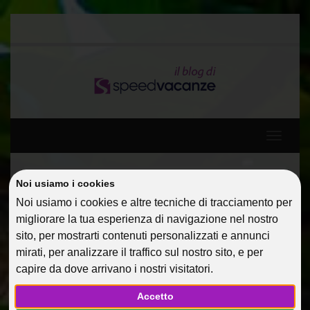
Toggle
navigati
Home
Guide Di Viaggio
Argentario per single
Noi usiamo i cookies
Noi usiamo i cookies e altre tecniche di tracciamento per
migliorare la tua esperienza di navigazione nel nostro
ARGENTARIO PER SINGLE
sito, per mostrarti contenuti personalizzati e annunci
mirati, per analizzare il traffico sul nostro sito, e per
11 Giu 2013
Guide Di Viaggio
AlessandraC
capire da dove arrivano i nostri visitatori.
Accetto