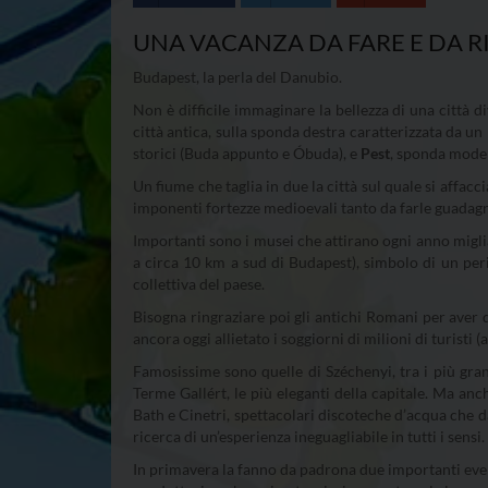
UNA VACANZA DA FARE E DA R
Budapest, la perla del Danubio.
Non è difficile immaginare la bellezza di una città 
città antica, sulla sponda destra caratterizzata da u
storici (Buda appunto e Óbuda), e
Pest
, sponda moder
Un fiume che taglia in due la città sul quale si affacc
imponenti fortezze medioevali tanto da farle guadagnar
Importanti sono i musei che attirano ogni anno migliai
a circa 10 km a sud di Budapest), simbolo di un pe
collettiva del paese.
Bisogna ringraziare poi gli antichi Romani per aver 
ancora oggi allietato i soggiorni di milioni di turisti (
Famosissime sono quelle di Széchenyi, tra i più grand
Terme Gallért, le più eleganti della capitale. Ma anc
Bath e Cinetri, spettacolari discoteche d’acqua che d
ricerca di un’esperienza ineguagliabile in tutti i sensi
In primavera la fanno da padrona due importanti even