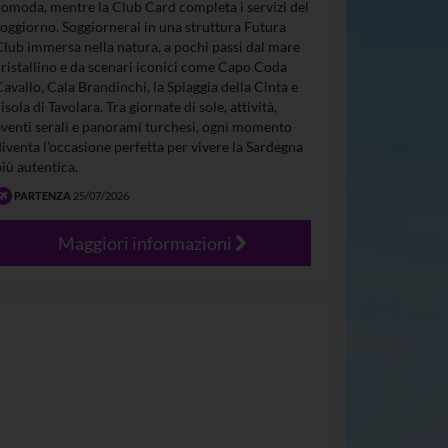
comoda, mentre la Club Card completa i servizi del
soggiorno. Soggiornerai in una struttura Futura
Club immersa nella natura, a pochi passi dal mare
cristallino e da scenari iconici come Capo Coda
Cavallo, Cala Brandinchi, la Spiaggia della Cinta e
’isola di Tavolara. Tra giornate di sole, attività,
eventi serali e panorami turchesi, ogni momento
diventa l’occasione perfetta per vivere la Sardegna
più autentica.
PARTENZA
25/07/2026
Maggiori informazioni