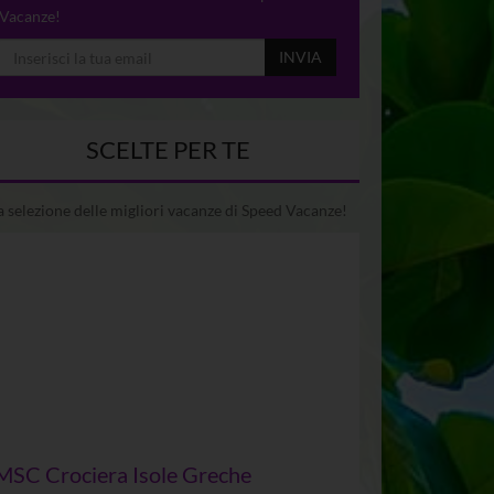
Vacanze!
INVIA
SCELTE PER TE
 selezione delle migliori vacanze di Speed Vacanze!
MSC Crociera Isole Greche