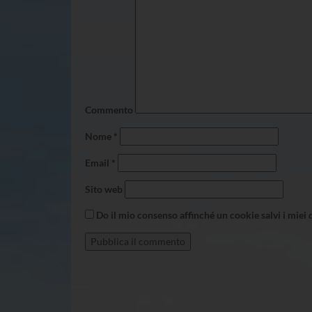
Commento
Nome
*
Email
*
Sito web
Do il mio consenso affinché un cookie salvi i miei