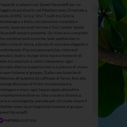
Preparati a salpare con Speed Vacanze® per un
viaggio straordinario nel Mediterraneo Orientale a
bordo di MSC Lirica! Vivi 7 notti tra Grecia,
Montenegro e Italia, con pensione completa a
bordo, tasse portuali incluse e Tour Leader Speed
Vacanze® sempre presente. Un itinerario completo
che combina isole iconiche, baie spettacolari e
città ricche di storia, a bordo di una nave elegante e
confortevole. Piscine panoramiche, ristoranti
tematici, teatro, lounge vista mare e momenti di
relax tra solarium e centro benessere: ogni
giornata alterna scoperta a terra e piacere di vivere
la nave insieme al gruppo. Dalle case bianche di
Mykonos all’autenticità raffinata di Syros, fino alla
scenografica baia di Kotor incastonata tra
montagne e mare, ogni tappa regala atmosfere
completamente diverse. Una crociera dinamica,
varia e coinvolgente, pensata per chi vuole vivere il
Mediterraneo da protagonista insieme al gruppo
Speed Vacanze®.
PARTENZA
25/07/2026