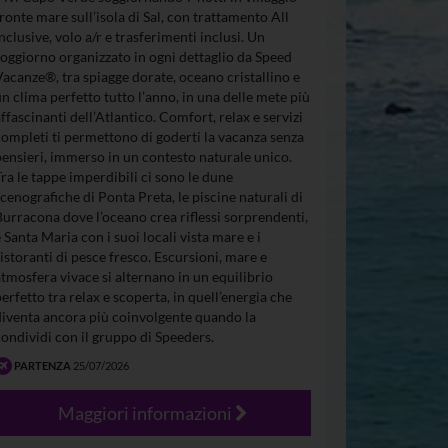
fronte mare sull’isola di Sal, con trattamento All
Inclusive, volo a/r e trasferimenti inclusi. Un
soggiorno organizzato in ogni dettaglio da Speed
Vacanze®, tra spiagge dorate, oceano cristallino e
un clima perfetto tutto l’anno, in una delle mete più
affascinanti dell’Atlantico. Comfort, relax e servizi
completi ti permettono di goderti la vacanza senza
pensieri, immerso in un contesto naturale unico.
Tra le tappe imperdibili ci sono le dune
scenografiche di Ponta Preta, le piscine naturali di
Burracona dove l’oceano crea riflessi sorprendenti,
e Santa Maria con i suoi locali vista mare e i
ristoranti di pesce fresco. Escursioni, mare e
atmosfera vivace si alternano in un equilibrio
perfetto tra relax e scoperta, in quell’energia che
diventa ancora più coinvolgente quando la
condividi con il gruppo di Speeders.
PARTENZA
25/07/2026
Maggiori informazioni