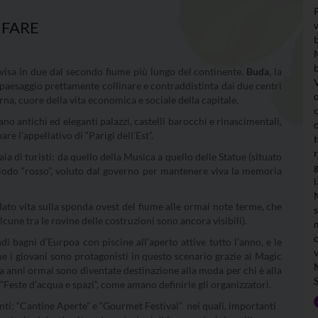
IFARE
divisa in due dal secondo fiume più lungo del continente.
Buda
, la
n paesaggio prettamente collinare e contraddistinta dai due centri
na, cuore della vita economica e sociale della capitale.
iano antichi ed eleganti palazzi, castelli barocchi e rinascimentali,
e l’appellativo di “Parigi dell’Est”.
a di turisti: da quello della Musica a quello delle Statue (situato
riodo “rosso”, voluto dal governo per mantenere viva la memoria
dato vita sulla sponda ovest del fiume alle ormai note terme, che
alcune tra le rovine delle costruzioni sono ancora visibili).
i bagni d’Eurpoa con piscine all’aperto attive tutto l’anno, e le
he i giovani sono protagonisti in questo scenario grazie ai Magic
a anni ormai sono diventate destinazione alla moda per chi è alla
. “Feste d’acqua e spazi”, come amano definirle gli organizzatori.
ti: “Cantine Aperte” e “Gourmet Festival” nei quali, importanti