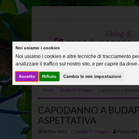
Noi usiamo i cookies
Noi usiamo i cookies e altre tecniche di tracciamento per 
analizzare il traffico sul nostro sito, e per capire da dove a
Accetto
Rifiuto
Cambia le mie impostazioni
Home
Guide Di Viaggio
Capodanno a Budapest
CAPODANNO A BUDAPE
ASPETTATIVA
06 Nov 2013
Guide Di Viaggio
PialauraM