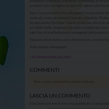
produttori ungheresi e stranieri presentano le loro p
prodotti tipici (l’Ungheria vanta 22 regioni vitivinicol
Non ci si annoia di certo a Budapest: la sua vivace vit
musicali, come ad esempio l’ormai collaudato ”Budap
da ogni parte d’Europa. Casinò, locali jazz, birrerie,
ora della notte. Singolari ma molto richiesti poi sono 
ogni tipo di prelibatezza accompagnati dalla musica di
Vacanze salutistiche e puro divertimento, musei e fes
Tutto questo è Budapest!
«
A Cortina è tutto più chic!
COMMENTI
Non ci sono commenti a questo articolo.
LASCIA UN COMMENTO
Il tuo indirizzo email non sarà pubblicato.
I campi obb