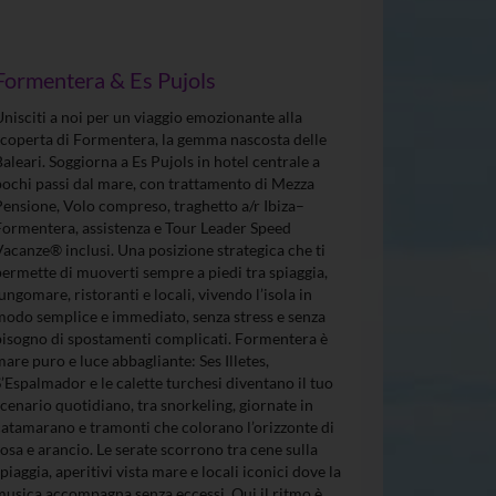
Formentera & Es Pujols
Unisciti a noi per un viaggio emozionante alla
scoperta di Formentera, la gemma nascosta delle
Baleari. Soggiorna a Es Pujols in hotel centrale a
pochi passi dal mare, con trattamento di Mezza
Pensione, Volo compreso, traghetto a/r Ibiza–
Formentera, assistenza e Tour Leader Speed
Vacanze® inclusi. Una posizione strategica che ti
permette di muoverti sempre a piedi tra spiaggia,
lungomare, ristoranti e locali, vivendo l’isola in
modo semplice e immediato, senza stress e senza
bisogno di spostamenti complicati. Formentera è
mare puro e luce abbagliante: Ses Illetes,
S’Espalmador e le calette turchesi diventano il tuo
scenario quotidiano, tra snorkeling, giornate in
catamarano e tramonti che colorano l’orizzonte di
rosa e arancio. Le serate scorrono tra cene sulla
spiaggia, aperitivi vista mare e locali iconici dove la
musica accompagna senza eccessi. Qui il ritmo è