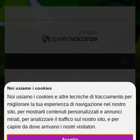
Toggle
navigati
Home
Curiosita'
Un capodanno da Single con Speed
Noi usiamo i cookies
Noi usiamo i cookies e altre tecniche di tracciamento per
UN CAPODANNO DA
migliorare la tua esperienza di navigazione nel nostro
SINGLE CON SPEED
sito, per mostrarti contenuti personalizzati e annunci
mirati, per analizzare il traffico sul nostro sito, e per
20 Nov 2013
Curiosita'
PialauraM
capire da dove arrivano i nostri visitatori.
Facebook
Twitter
Google
Accetto