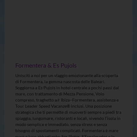
Formentera & Es Pujols
Unisciti a noi per un viaggio emozionante alla scoperta
di Formentera, la gemma nascosta delle Baleari.
Soggiorna a Es Pujols in hotel centrale a pochi passi dal
mare, con trattamento di Mezza Pensione, Volo
compreso, traghetto a/r Ibiza–Formentera, assistenza e
Tour Leader Speed Vacanze® inclusi. Una posizione
strategica che ti permette di muoverti sempre a piedi tra
spiaggia, lungomare, ristoranti e locali, vivendo l’isola in
modo semplice e immediato, senza stress e senza
bisogno di spostamenti complicati. Formentera è mare
puro e luce abbagliante: Ses Illetes, S’Espalmador e le