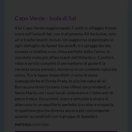
Capo Verde - Isola di Sal
Vivi Capo Verde soggiornando 7 notti in villaggio fronte
mare sull’isola di Sal, con trattamento All Inclusive, volo
a/r e trasferimenti inclusi. Un soggiorno organizzato in
ogni dettaglio da Speed Vacanze®, tra spiagge dorate,
oceano cristallino e un clima perfetto tutto l’anno, in
una delle mete più affascinanti dell’Atlantico. Comfort,
relax e servizi completi ti permettono di goderti la
vacanza senza pensieri, immerso in un contesto naturale
unico. Tra le tappe imperdibili ci sono le dune
scenografiche di Ponta Preta, le piscine naturali di
Burracona dove l’oceano crea riflessi sorprendenti, e
Santa Maria con i suoi locali vista mare e i ristoranti di
pesce fresco. Escursioni, mare e atmosfera vivace si
alternano in un equilibrio perfetto tra relax e scoperta,
in quell’energia che diventa ancora più coinvolgente
quando la condividi con il gruppo di Speeders.
PARTENZA
25/07/2026