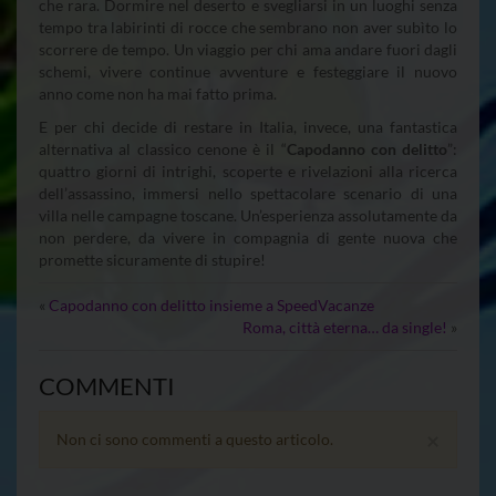
che rara. Dormire nel deserto e svegliarsi in un luoghi senza
tempo tra labirinti di rocce che sembrano non aver subìto lo
scorrere de tempo. Un viaggio per chi ama andare fuori dagli
schemi, vivere continue avventure e festeggiare il nuovo
anno come non ha mai fatto prima.
E per chi decide di restare in Italia, invece, una fantastica
alternativa al classico cenone è il “
Capodanno con delitto
”:
quattro giorni di intrighi, scoperte e rivelazioni alla ricerca
dell’assassino, immersi nello spettacolare scenario di una
villa nelle campagne toscane. Un’esperienza assolutamente da
non perdere, da vivere in compagnia di gente nuova che
promette sicuramente di stupire!
«
Capodanno con delitto insieme a SpeedVacanze
Roma, città eterna… da single!
»
COMMENTI
×
Non ci sono commenti a questo articolo.