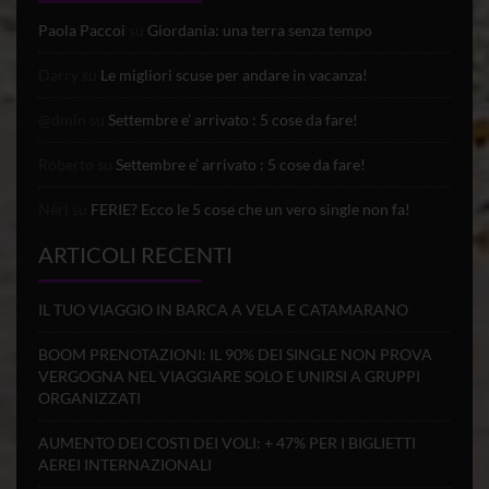
Paola Paccoi
su
Giordania: una terra senza tempo
Darry
su
Le migliori scuse per andare in vacanza!
@dmin
su
Settembre e’ arrivato : 5 cose da fare!
Roberto
su
Settembre e’ arrivato : 5 cose da fare!
Nèri
su
FERIE? Ecco le 5 cose che un vero single non fa!
ARTICOLI RECENTI
IL TUO VIAGGIO IN BARCA A VELA E CATAMARANO
BOOM PRENOTAZIONI: IL 90% DEI SINGLE NON PROVA
VERGOGNA NEL VIAGGIARE SOLO E UNIRSI A GRUPPI
ORGANIZZATI
AUMENTO DEI COSTI DEI VOLI: + 47% PER I BIGLIETTI
AEREI INTERNAZIONALI