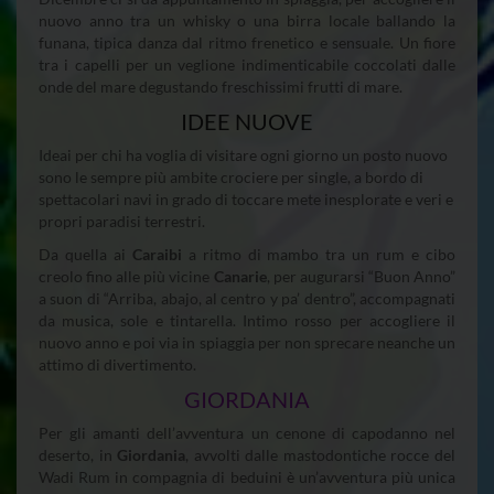
nuovo anno tra un whisky o una birra locale ballando la
funana, tipica danza dal ritmo frenetico e sensuale. Un fiore
tra i capelli per un veglione indimenticabile coccolati dalle
onde del mare degustando freschissimi frutti di mare.
IDEE NUOVE
Ideai per chi ha voglia di visitare ogni giorno un posto nuovo
sono le sempre più ambite crociere per single, a bordo di
spettacolari navi in grado di toccare mete inesplorate e veri e
propri paradisi terrestri.
Da quella ai
Caraibi
a ritmo di mambo tra un rum e cibo
creolo fino alle più vicine
Canarie
, per augurarsi “Buon Anno”
a suon di “Arriba, abajo, al centro y pa’ dentro”, accompagnati
da musica, sole e tintarella. Intimo rosso per accogliere il
nuovo anno e poi via in spiaggia per non sprecare neanche un
attimo di divertimento.
GIORDANIA
Per gli amanti dell’avventura un cenone di capodanno nel
deserto, in
Giordania
, avvolti dalle mastodontiche rocce del
Wadi Rum in compagnia di beduini è un’avventura più unica