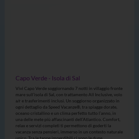
Capo Verde - Isola di Sal
Vivi Capo Verde soggiornando 7 notti in villaggio fronte
mare sull’isola di Sal, con trattamento All Inclusive, volo
a/r e trasferimenti inclusi. Un soggiorno organizzato in
ogni dettaglio da Speed Vacanze®, tra spiagge dorate,
oceano cristallino e un clima perfetto tutto l’anno, in
una delle mete più affascinanti dell’Atlantico. Comfort,
relax e servizi completi ti permettono di goderti la
vacanza senza pensieri, immerso in un contesto naturale
unico. Tra le tappe imperdibili ci sono le dune