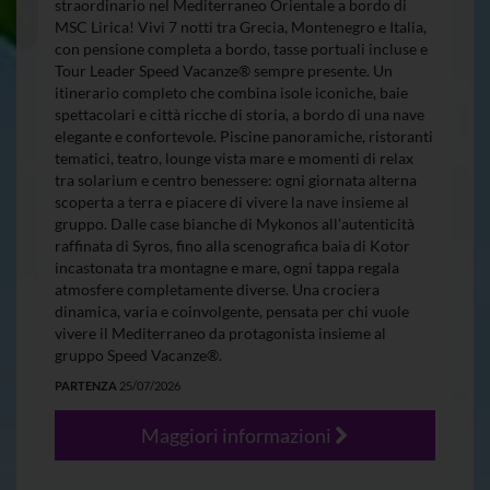
straordinario nel Mediterraneo Orientale a bordo di
MSC Lirica! Vivi 7 notti tra Grecia, Montenegro e Italia,
con pensione completa a bordo, tasse portuali incluse e
Tour Leader Speed Vacanze® sempre presente. Un
itinerario completo che combina isole iconiche, baie
spettacolari e città ricche di storia, a bordo di una nave
elegante e confortevole. Piscine panoramiche, ristoranti
tematici, teatro, lounge vista mare e momenti di relax
tra solarium e centro benessere: ogni giornata alterna
scoperta a terra e piacere di vivere la nave insieme al
gruppo. Dalle case bianche di Mykonos all’autenticità
raffinata di Syros, fino alla scenografica baia di Kotor
incastonata tra montagne e mare, ogni tappa regala
atmosfere completamente diverse. Una crociera
dinamica, varia e coinvolgente, pensata per chi vuole
vivere il Mediterraneo da protagonista insieme al
gruppo Speed Vacanze®.
PARTENZA
25/07/2026
Maggiori informazioni