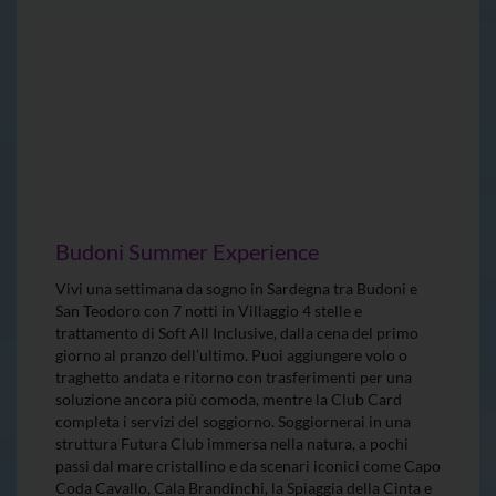
Budoni Summer Experience
Vivi una settimana da sogno in Sardegna tra Budoni e
San Teodoro con 7 notti in Villaggio 4 stelle e
trattamento di Soft All Inclusive, dalla cena del primo
giorno al pranzo dell’ultimo. Puoi aggiungere volo o
traghetto andata e ritorno con trasferimenti per una
soluzione ancora più comoda, mentre la Club Card
completa i servizi del soggiorno. Soggiornerai in una
struttura Futura Club immersa nella natura, a pochi
passi dal mare cristallino e da scenari iconici come Capo
Coda Cavallo, Cala Brandinchi, la Spiaggia della Cinta e