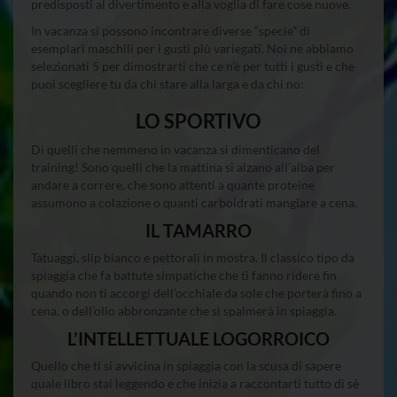
predisposti al divertimento e alla voglia di fare cose nuove.
займы
ночью
In vacanza si possono incontrare diverse “specie” di
на
esemplari maschili per i gusti più variegati. Noi ne abbiamo
карту
selezionati 5 per dimostrarti che ce n’è per tutti i gusti e che
новые
puoi scegliere tu da chi stare alla larga e da chi no:
LO SPORTIVO
Di quelli che nemmeno in vacanza si dimenticano del
training! Sono quelli che la mattina si alzano all’alba per
andare a correre, che sono attenti a quante proteine
assumono a colazione o quanti carboidrati mangiare a cena.
IL TAMARRO
Tatuaggi, slip bianco e pettorali in mostra. Il classico tipo da
spiaggia che fa battute simpatiche che ti fanno ridere fin
quando non ti accorgi dell’occhiale da sole che porterà fino a
cena, o dell’olio abbronzante che si spalmerà in spiaggia.
L’INTELLETTUALE LOGORROICO
Quello che ti si avvicina in spiaggia con la scusa di sapere
quale libro stai leggendo e che inizia a raccontarti tutto di sè