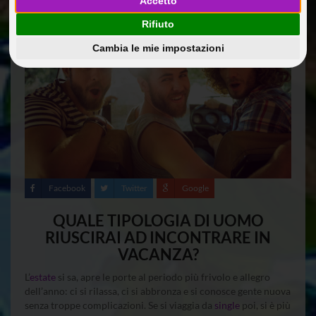
Accetto
10 Ago 2018
Guide Di Viaggio
@dmin
Rifiuto
Cambia le mie impostazioni
Facebook
Twitter
Google
QUALE TIPOLOGIA DI UOMO
RIUSCIRAI AD INCONTRARE IN
VACANZA?
L’
estate
si sa, apre le porte al periodo più frivolo e allegro
dell’anno: ci si rilassa, ci si abbronza e si conosce gente nuova
senza troppe complicazioni. Se si viaggia da
single
poi, si è più