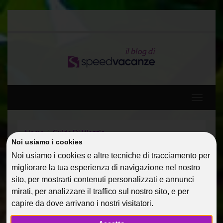
Toggle
navigati
Home
Guide Di Viaggio
Che tipo di uomo incontrerai in vacanza?
Noi usiamo i cookies
Noi usiamo i cookies e altre tecniche di tracciamento per
migliorare la tua esperienza di navigazione nel nostro
CHE TIPO DI UOMO
sito, per mostrarti contenuti personalizzati e annunci
INCONTRERAI IN
mirati, per analizzare il traffico sul nostro sito, e per
VACANZA?
capire da dove arrivano i nostri visitatori.