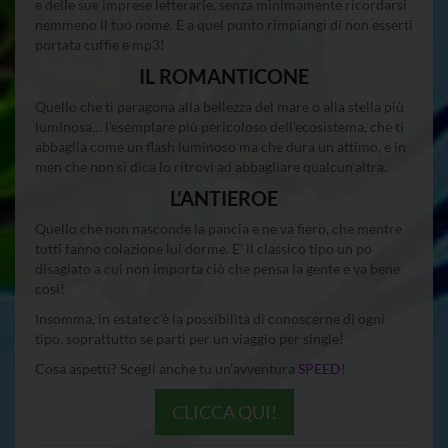
e delle sue imprese letterarie, senza minimamente ricordarsi
nemmeno il tuo nome. E a quel punto rimpiangi di non esserti
portata cuffie e mp3!
IL ROMANTICONE
Quello che ti paragona alla bellezza del mare o alla stella più
luminosa… l’esemplare più pericoloso dell’ecosistema, che ti
abbaglia come un flash luminoso ma che dura un attimo, e in
men che non si dica lo ritrovi ad abbagliare qualcun’altra.
L’ANTIEROE
Quello che non nasconde la pancia e ne va fiero, che mentre
tutti fanno colazione lui dorme. E’ il classico tipo un po
disagiato a cui non importa ciò che pensa la gente e va bene
cosi!
Insomma, in estate c’è la possibilità di conoscerne di ogni
tipo, soprattutto se parti per un viaggio per single!
Cosa aspetti? Scegli anche tu un’avventura
SPEED
!
займ по паспорту
CLICCA QUI!