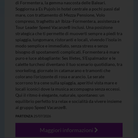
di Formentera, la gemma nascosta delle Baleari.
Soggiorna a Es Pujols in hotel centrale a pochi passi dal
mare, con trattamento di Mezza Pensione, Volo
compreso, traghetto a/r Ibiza–Formentera, assistenza e
Tour Leader Speed Vacanze® inclusi. Una posizione
strategica che ti permette di muoverti sempre a piedi tra
spiaggia, lungomare, ristoranti e locali, vivendo l’isola in
modo semplice e immediato, senza stress e senza
bisogno di spostamenti complicati. Formentera è mare
puro e luce abbagliante: Ses Illetes, S’Espalmador e le
calette turchesi diventano il tuo scenario quotidiano, tra
snorkeling, giornate in catamarano e tramonti che
colorano l’orizzonte di rosa e arancio. Le serate
scorrono tra cene sulla spiaggia, aperitivi vista mare e
locali iconici dove la musica accompagna senza eccessi.
Qui il ritmo è elegante, naturale, spontaneo: un
equilibrio perfetto tra relax e socialità da vivere insieme
al gruppo Speed Vacanze®.
PARTENZA
25/07/2026
Maggiori informazioni