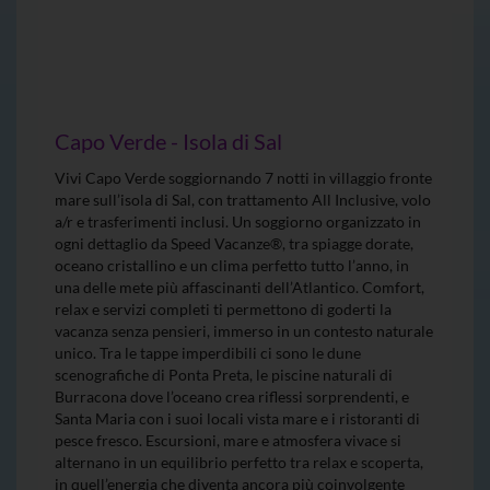
Capo Verde - Isola di Sal
Vivi Capo Verde soggiornando 7 notti in villaggio fronte
mare sull’isola di Sal, con trattamento All Inclusive, volo
a/r e trasferimenti inclusi. Un soggiorno organizzato in
ogni dettaglio da Speed Vacanze®, tra spiagge dorate,
oceano cristallino e un clima perfetto tutto l’anno, in
una delle mete più affascinanti dell’Atlantico. Comfort,
relax e servizi completi ti permettono di goderti la
vacanza senza pensieri, immerso in un contesto naturale
unico. Tra le tappe imperdibili ci sono le dune
scenografiche di Ponta Preta, le piscine naturali di
Burracona dove l’oceano crea riflessi sorprendenti, e
Santa Maria con i suoi locali vista mare e i ristoranti di
pesce fresco. Escursioni, mare e atmosfera vivace si
alternano in un equilibrio perfetto tra relax e scoperta,
in quell’energia che diventa ancora più coinvolgente