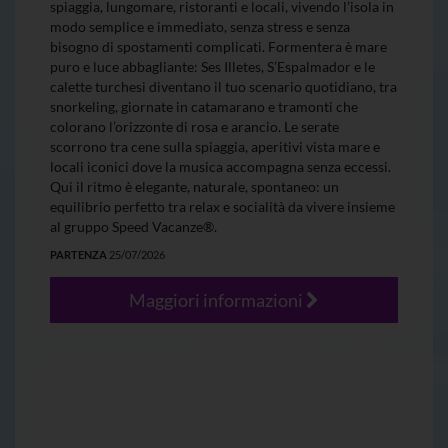
spiaggia, lungomare, ristoranti e locali, vivendo l’isola in
modo semplice e immediato, senza stress e senza
bisogno di spostamenti complicati. Formentera è mare
puro e luce abbagliante: Ses Illetes, S’Espalmador e le
calette turchesi diventano il tuo scenario quotidiano, tra
snorkeling, giornate in catamarano e tramonti che
colorano l’orizzonte di rosa e arancio. Le serate
scorrono tra cene sulla spiaggia, aperitivi vista mare e
locali iconici dove la musica accompagna senza eccessi.
Qui il ritmo è elegante, naturale, spontaneo: un
equilibrio perfetto tra relax e socialità da vivere insieme
al gruppo Speed Vacanze®.
PARTENZA
25/07/2026
Maggiori informazioni