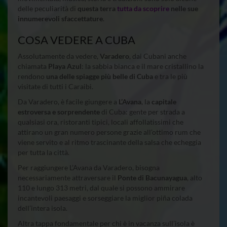
delle peculiarità di
questa terra
tutta da scoprire
nelle sue
innumerevoli sfaccettature
.
COSA VEDERE A CUBA
Assolutamente da vedere,
Varadero
, dai Cubani anche
chiamata
Playa Azul
: la sabbia bianca e il mare cristallino la
rendono
una delle spiagge più belle di Cuba
e tra le più
visitate di tutti i Caraibi.
Da Varadero, è facile giungere a
L’Avana
, la
capitale
estroversa e sorprendente
di Cuba: gente per strada a
qualsiasi ora, ristoranti tipici, locali affollatissimi che
attirano un gran numero persone grazie all’ottimo rum che
viene servito e al ritmo trascinante della salsa che echeggia
per tutta la città.
Per raggiungere L’Avana da Varadero, bisogna
necessariamente attraversare il
Ponte di Bacunayagua
, alto
110 e lungo 313 metri, dal quale si possono ammirare
incantevoli paesaggi e sorseggiare la miglior piña colada
dell’intera isola.
Altra tappa fondamentale per chi è in vacanza sull’isola è