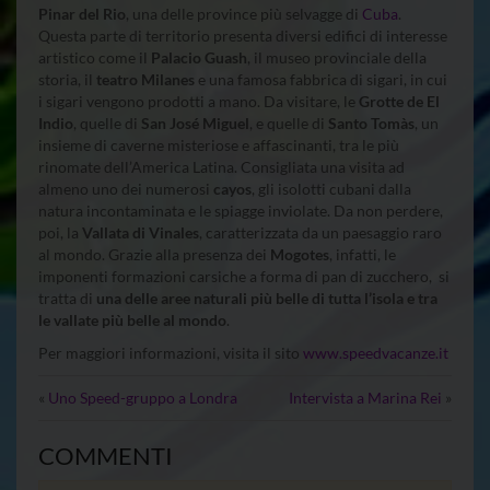
Pinar del Rio
, una delle province più selvagge di
Cuba
.
Questa parte di territorio presenta diversi edifici di interesse
artistico come il
Palacio Guash
, il museo provinciale della
storia, il
teatro Milanes
e una famosa fabbrica di sigari, in cui
i sigari vengono prodotti a mano. Da visitare, le
Grotte de El
Indio
, quelle di
San José Miguel
, e quelle di
Santo Tomàs
, un
insieme di caverne misteriose e affascinanti, tra le più
rinomate dell’America Latina. Consigliata una visita ad
almeno uno dei numerosi
cayos
, gli isolotti cubani dalla
natura incontaminata e le spiagge inviolate. Da non perdere,
poi, la
Vallata di Vinales
, caratterizzata da un paesaggio raro
al mondo. Grazie alla presenza dei
Mogotes
, infatti, le
imponenti formazioni carsiche a forma di pan di zucchero, si
tratta di
una delle aree naturali più belle di tutta l’isola e tra
le vallate più belle al mondo
.
Per maggiori informazioni, visita il sito
www.speedvacanze.it
«
Uno Speed-gruppo a Londra
Intervista a Marina Rei
»
COMMENTI