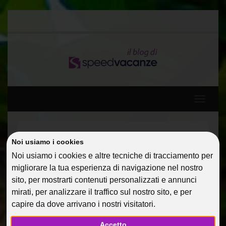
Toggle
navigati
Home
Guide Di Viaggio
Cuba per single
Noi usiamo i cookies
Noi usiamo i cookies e altre tecniche di tracciamento per
CUBA PER SINGLE
migliorare la tua esperienza di navigazione nel nostro
sito, per mostrarti contenuti personalizzati e annunci
05 Mar 2013
Guide Di Viaggio
AlessandraC
mirati, per analizzare il traffico sul nostro sito, e per
capire da dove arrivano i nostri visitatori.
Accetto