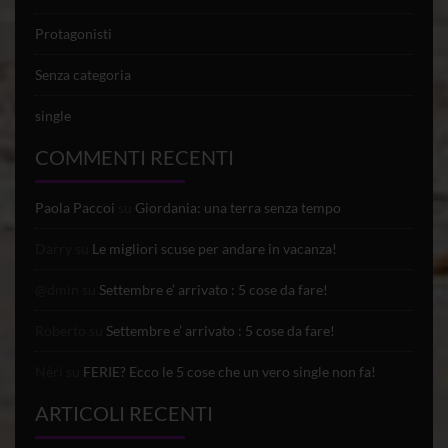
Protagonisti
Senza categoria
single
COMMENTI RECENTI
Paola Paccoi
su
Giordania: una terra senza tempo
Darry
su
Le migliori scuse per andare in vacanza!
@dmin
su
Settembre e’ arrivato : 5 cose da fare!
Roberto
su
Settembre e’ arrivato : 5 cose da fare!
Nèri
su
FERIE? Ecco le 5 cose che un vero single non fa!
ARTICOLI RECENTI