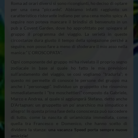
Roma ad orari diversi si sono ricongiunti, ho deciso di optare
per una cena “piccante”. Abbiamo infatti raggiunto un
caratteristico ristorante indiano per una cena molto spicy. A
seguire non poteva mancare il brindisi di benvenuto in un
pub a Covent Garden, dove ho approfittato per spiegare al
gruppo il programma del viaggio. La serietà in queste
circostanze dura giusto il tempo della spiegazione perché a
seguire, non posso fare a meno di sfoderare il mio asso nella
manica:” L’ OROSCOPATA".
Ogni componente del gruppo mi ha rivelato il proprio segno
zodiacale in base al quale ho fatto le mie previsioni
sull’andamento del viaggio, se così vogliamo “tradurla”; e
questo mi permette di conosce le persone del gruppo ma
anche i “personaggi”. Individuo un gruppetto che rinomino
immediatamente i “tre moschettieri” composto da Gabriele,
Marco e Andrea, al quale si aggiungerà Stefano, detto anche
D’Artagnan: un gruppetto un po’ anarchico ma simpatico e
allegro! In questa prima fase della conoscenza può succedere
di tutto, come la nascita di un’amicizia immediata, come
quella tra Francesco e Domenico, che hanno scelto di
dividere la stanza:
una vacanza Speed porta sempre nuove
amicizie!