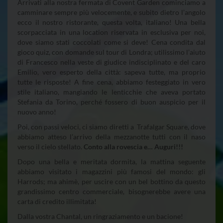
Arrivati alla nostra fermata di Covent Garden cominciamo a
camminare sempre più velocemente, e subito dietro l’angolo
ecco il nostro ristorante, questa volta, italiano! Una bella
scorpacciata in una location riservata in esclusiva per noi,
dove siamo stati coccolati come si deve! Cena condita dal
gioco quiz, con domande sul tour di Londra; utilissimo l’aiuto
di Francesco nella veste di giudice indisciplinato e del caro
Emilio, vero esperto della città: sapeva tutte, ma proprio
tutte le risposte! A fine cena, abbiamo festeggiato in vero
stile italiano, mangiando le lenticchie che aveva portato
Stefania da Torino, perché fossero di buon auspicio per il
nuovo anno!
Poi, con passi veloci, ci siamo diretti a Trafalgar Square, dove
abbiamo atteso l’arrivo della mezzanotte tutti con il naso
verso il cielo stellato.
Conto alla rovescia e… Auguri!!!
Dopo una bella e meritata dormita, la mattina seguente
abbiamo visitato i magazzini più famosi del mondo: gli
Harrods; ma ahimè, per uscire con un bel bottino da questo
grandissimo centro commerciale, bisognerebbe avere una
carta di credito illimitata!
Dalla vostra Chantal, un ringraziamento e un bacione!