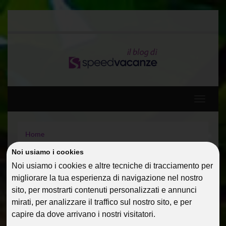
Toggle
navigati
Home
Diario di viaggio: Spagna, Baleari e Francia a bordo di
Noi usiamo i cookies
MSC DIVINA 5*
Uno Speed-gruppo a Londra
Noi usiamo i cookies e altre tecniche di tracciamento per
migliorare la tua esperienza di navigazione nel nostro
sito, per mostrarti contenuti personalizzati e annunci
UNO SPEED-GRUPPO A
mirati, per analizzare il traffico sul nostro sito, e per
LONDRA
capire da dove arrivano i nostri visitatori.