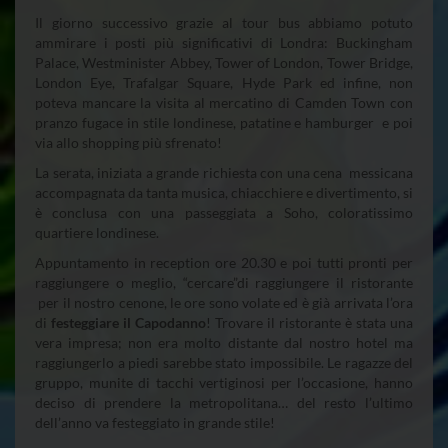
Il giorno successivo grazie al tour bus abbiamo potuto
ammirare i posti più significativi di Londra: Buckingham
Palace, Westminister Abbey, Tower of London, Tower Bridge,
London Eye, Trafalgar Square, Hyde Park ed infine, non
poteva mancare la visita al mercatino di Camden Town con
pranzo fugace in stile londinese, patatine e hamburger e poi
via allo shopping più sfrenato!
La serata, iniziata a grande richiesta con una cena messicana
accompagnata da tanta musica, chiacchiere e divertimento, si
è conclusa con una passeggiata a Soho, coloratissimo
quartiere londinese.
Appuntamento in reception ore 20.30 e poi tutti pronti per
raggiungere o meglio, “cercare”di raggiungere il ristorante
per il nostro cenone, le ore sono volate ed è già arrivata l’ora
di
festeggiare il Capodanno
! Trovare il ristorante è stata una
vera impresa; non era molto distante dal nostro hotel ma
raggiungerlo a piedi sarebbe stato impossibile. Le ragazze del
gruppo, munite di tacchi vertiginosi per l’occasione, hanno
deciso di prendere la metropolitana… del resto l’ultimo
dell’anno va festeggiato in grande stile!