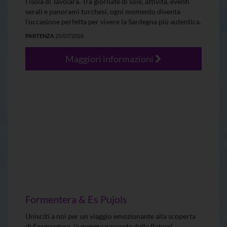
l’isola di Tavolara. Tra giornate di sole, attività, eventi
serali e panorami turchesi, ogni momento diventa
l’occasione perfetta per vivere la Sardegna più autentica.
PARTENZA
25/07/2026
Maggiori informazioni
Formentera & Es Pujols
Unisciti a noi per un viaggio emozionante alla scoperta
di Formentera, la gemma nascosta delle Baleari.