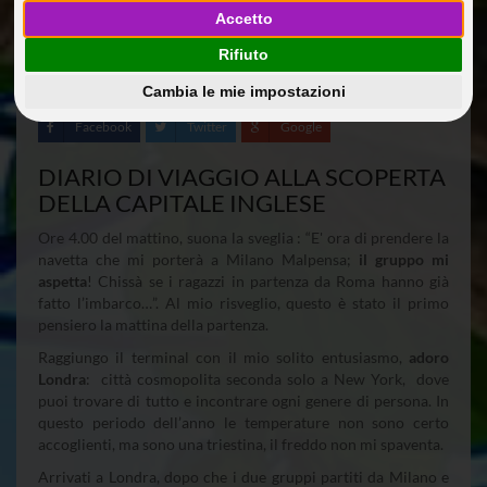
04 Mar 2013
Accetto
Diario di viaggio: Spagna, Baleari e Francia a bordo di
Rifiuto
MSC DIVINA 5*
MariangelaF
Cambia le mie impostazioni
Facebook
Twitter
Google
DIARIO DI VIAGGIO ALLA SCOPERTA
DELLA CAPITALE INGLESE
Ore 4.00 del mattino, suona la sveglia : “E' ora di prendere la
navetta che mi porterà a Milano Malpensa;
il gruppo mi
aspetta
! Chissà se i ragazzi in partenza da Roma hanno già
fatto l’imbarco…”. Al mio risveglio, questo è stato il primo
pensiero la mattina della partenza.
Raggiungo il terminal con il mio solito entusiasmo,
adoro
Londra
: città cosmopolita seconda solo a New York, dove
puoi trovare di tutto e incontrare ogni genere di persona. In
questo periodo dell’anno le temperature non sono certo
accoglienti, ma sono una triestina, il freddo non mi spaventa.
Arrivati a Londra, dopo che i due gruppi partiti da Milano e