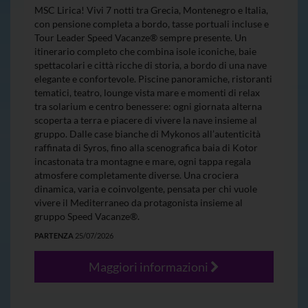
MSC Lirica! Vivi 7 notti tra Grecia, Montenegro e Italia,
con pensione completa a bordo, tasse portuali incluse e
Tour Leader Speed Vacanze® sempre presente. Un
itinerario completo che combina isole iconiche, baie
spettacolari e città ricche di storia, a bordo di una nave
elegante e confortevole. Piscine panoramiche, ristoranti
tematici, teatro, lounge vista mare e momenti di relax
tra solarium e centro benessere: ogni giornata alterna
scoperta a terra e piacere di vivere la nave insieme al
gruppo. Dalle case bianche di Mykonos all’autenticità
raffinata di Syros, fino alla scenografica baia di Kotor
incastonata tra montagne e mare, ogni tappa regala
atmosfere completamente diverse. Una crociera
dinamica, varia e coinvolgente, pensata per chi vuole
vivere il Mediterraneo da protagonista insieme al
gruppo Speed Vacanze®.
PARTENZA
25/07/2026
Maggiori informazioni