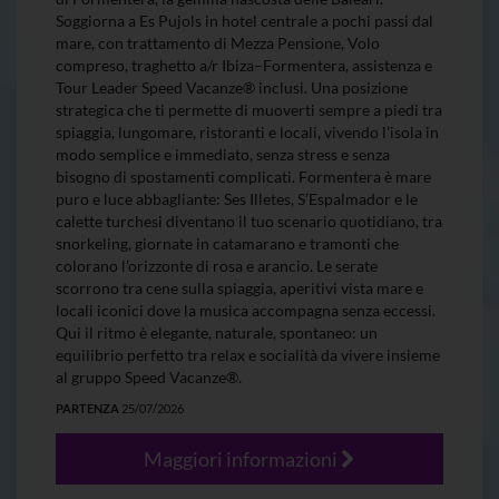
Soggiorna a Es Pujols in hotel centrale a pochi passi dal
mare, con trattamento di Mezza Pensione, Volo
compreso, traghetto a/r Ibiza–Formentera, assistenza e
Tour Leader Speed Vacanze® inclusi. Una posizione
strategica che ti permette di muoverti sempre a piedi tra
spiaggia, lungomare, ristoranti e locali, vivendo l’isola in
modo semplice e immediato, senza stress e senza
bisogno di spostamenti complicati. Formentera è mare
puro e luce abbagliante: Ses Illetes, S’Espalmador e le
calette turchesi diventano il tuo scenario quotidiano, tra
snorkeling, giornate in catamarano e tramonti che
colorano l’orizzonte di rosa e arancio. Le serate
scorrono tra cene sulla spiaggia, aperitivi vista mare e
locali iconici dove la musica accompagna senza eccessi.
Qui il ritmo è elegante, naturale, spontaneo: un
equilibrio perfetto tra relax e socialità da vivere insieme
al gruppo Speed Vacanze®.
PARTENZA
25/07/2026
Maggiori informazioni