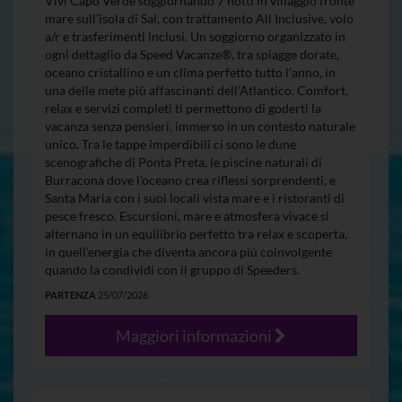
Vivi Capo Verde soggiornando 7 notti in villaggio fronte
mare sull’isola di Sal, con trattamento All Inclusive, volo
a/r e trasferimenti inclusi. Un soggiorno organizzato in
ogni dettaglio da Speed Vacanze®, tra spiagge dorate,
oceano cristallino e un clima perfetto tutto l’anno, in
una delle mete più affascinanti dell’Atlantico. Comfort,
relax e servizi completi ti permettono di goderti la
vacanza senza pensieri, immerso in un contesto naturale
unico. Tra le tappe imperdibili ci sono le dune
scenografiche di Ponta Preta, le piscine naturali di
Burracona dove l’oceano crea riflessi sorprendenti, e
Santa Maria con i suoi locali vista mare e i ristoranti di
pesce fresco. Escursioni, mare e atmosfera vivace si
alternano in un equilibrio perfetto tra relax e scoperta,
in quell’energia che diventa ancora più coinvolgente
quando la condividi con il gruppo di Speeders.
PARTENZA
25/07/2026
Maggiori informazioni