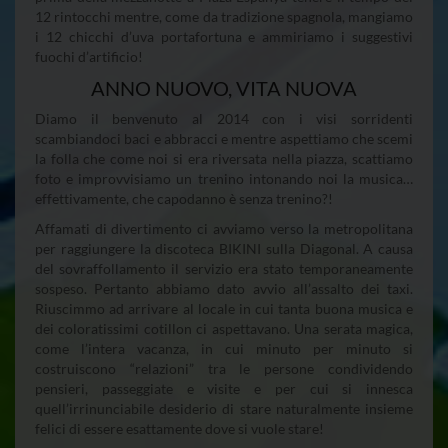
12 rintocchi mentre, come da tradizione spagnola, mangiamo
i 12 chicchi d’uva portafortuna e ammiriamo i suggestivi
fuochi d’artificio!
ANNO NUOVO, VITA NUOVA
Diamo il benvenuto al 2014 con i visi sorridenti
scambiandoci baci e abbracci e mentre aspettiamo che scemi
la folla che come noi si era riversata nella piazza, scattiamo
foto e improvvisiamo un trenino intonando noi la musica…
effettivamente, che capodanno è senza trenino?!
Affamati di divertimento ci avviamo verso la metropolitana
per raggiungere la discoteca BIKINI sulla Diagonal. A causa
del sovraffollamento il servizio era stato temporaneamente
sospeso. Pertanto abbiamo dato avvio all’assalto dei taxi.
Riuscimmo ad arrivare al locale in cui tanta buona musica e
dei coloratissimi cotillon ci aspettavano. Una serata magica,
come l’intera vacanza, in cui minuto per minuto si
costruiscono “relazioni” tra le persone condividendo
pensieri, passeggiate e visite e per cui si innesca
quell’irrinunciabile desiderio di stare naturalmente insieme
felici di essere esattamente dove si vuole stare!