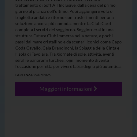
trattamento di Soft All Inclusive, dalla cena del primo
giorno al pranzo dell’ultimo. Puoi aggiungere volo o
traghetto andata e ritorno con trasferimenti per una
soluzione ancora più comoda, mentre la Club Card
completa i servizi del soggiorno. Soggiornerai in una
struttura Futura Club immersa nella natura, a pochi
passi dal mare cristallino e da scenari iconici come Capo
Coda Cavallo, Cala Brandinchi, la Spiaggia della Cinta e
l’isola di Tavolara. Tra giornate di sole, attività, eventi
serali e panorami turchesi, ogni momento diventa
l’occasione perfetta per vivere la Sardegna più autentica.
PARTENZA
25/07/2026
Maggiori informazioni