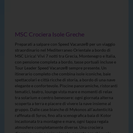
MSC Crociera Isole Greche
Preparati a salpare con Speed Vacanze® per un viaggio
straordinario nel Mediterraneo Orientale a bordo di
MSC Lirica! Vivi 7 notti tra Grecia, Montenegro e Italia,
con pensione completa a bordo, tasse portuali incluse e
Tour Leader Speed Vacanze® sempre presente. Un
itinerario completo che combina isole iconiche, baie
spettacolari e città ricche di storia, a bordo di una nave
elegante e confortevole. Piscine panoramiche, ristoranti
tematici, teatro, lounge vista mare e momenti di relax
tra solarium e centro benessere: ogni giornata alterna
scoperta a terra e piacere di vivere la nave insieme al
gruppo. Dalle case bianche di Mykonos all’autenticità
raffinata di Syros, fino alla scenografica baia di Kotor
incastonata tra montagne e mare, ogni tappa regala
atmosfere completamente diverse. Una crociera