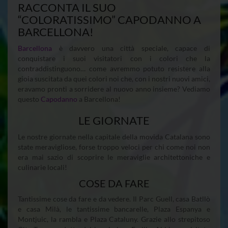
RACCONTA IL SUO
“COLORATISSIMO” CAPODANNO A
BARCELLONA!
Barcellona
è davvero una città speciale, capace di
conquistare i suoi visitatori con i colori che la
contraddistinguono… come avremmo potuto resistere alla
gioia suscitata da quei colori noi che, con i nostri nuovi amici,
eravamo pronti a sorridere al nuovo anno insieme? Vediamo
questo
Capodanno
a Barcellona!
LE GIORNATE
Le nostre giornate nella capitale della movida Catalana sono
state meravigliose, forse troppo veloci per chi come noi non
era mai sazio di scoprire le meraviglie architettoniche e
culinarie locali!
COSE DA FARE
Tantissime cose da fare e da vedere. Il Parc Guell, casa Batllò
e casa Milà, le tantissime bancarelle, Plaza Espanya e
Montjuic, la rambla e Plaza Cataluny. Grazie allo strepitoso