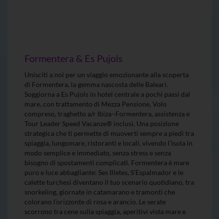
Formentera & Es Pujols
Unisciti a noi per un viaggio emozionante alla scoperta
di Formentera, la gemma nascosta delle Baleari.
Soggiorna a Es Pujols in hotel centrale a pochi passi dal
mare, con trattamento di Mezza Pensione, Volo
compreso, traghetto a/r Ibiza–Formentera, assistenza e
Tour Leader Speed Vacanze® inclusi. Una posizione
strategica che ti permette di muoverti sempre a piedi tra
spiaggia, lungomare, ristoranti e locali, vivendo l’isola in
modo semplice e immediato, senza stress e senza
bisogno di spostamenti complicati. Formentera è mare
puro e luce abbagliante: Ses Illetes, S’Espalmador e le
calette turchesi diventano il tuo scenario quotidiano, tra
snorkeling, giornate in catamarano e tramonti che
colorano l’orizzonte di rosa e arancio. Le serate
scorrono tra cene sulla spiaggia, aperitivi vista mare e