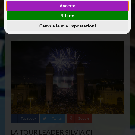
VIAGGIO
Accetto
29 Gen 2014
Rifiuto
Diario di viaggio: Spagna, Baleari e Francia a bordo di
MSC DIVINA 5*
Cambia le mie impostazioni
Riccobono
Facebook
Twitter
Google
LA TOUR LEADER SILVIA CI