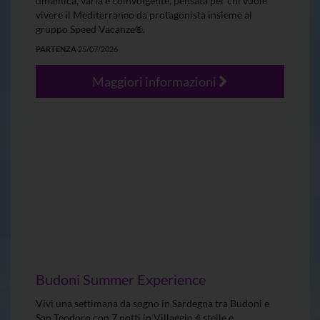
dinamica, varia e coinvolgente, pensata per chi vuole
vivere il Mediterraneo da protagonista insieme al
gruppo Speed Vacanze®.
PARTENZA
25/07/2026
Maggiori informazioni
Budoni Summer Experience
Vivi una settimana da sogno in Sardegna tra Budoni e
San Teodoro con 7 notti in Villaggio 4 stelle e