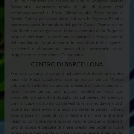
City Tour condotto dal bravissimo Emilio. Abbiamo visitato
Barcellona, scoprendo molto di più di questa città
accompagnandoci al Porto Olimpico, alla Barcelloneta, al
Barrio Gotico per concludere poi con la Sagrada Familia,
maestosa opera incompiuta del genio Gaudì. Pranzo vicino
alla Rambla con ingresso al famoso mercato della Boqueria
prima di rientrare in hotel per prepararci ai festeggiamenti
del capodanno! Appuntamento in reception tutti eleganti e
sorridenti e chiaramente provvisti di accessorio rosso,
proprio come si conviene a Capodanno.
CENTRO DI BARCELLONA
Prima di avviarci al Cenone nel centro di Barcellona a due
passi da Plaza Catalunya, con la nostra amica Montse
abbiamo distribuito un piccolo presente di buon augurio ai
nostri nuovi amici: una piccola mollettina rossa con
coccinella e una volta indossata, chi sul bavero della giacca,
chi tra i capelli o sul bordo del vestito, eravamo davvero tutti
pronti per dare avvio alla nostra divertente serata! Ottima
cena a base di Tapas di vario genere e un paella di mare,
iniziamo con i brindisi e la condivisione dei buoni propositi
uno di questi è cercare di finire presto per poter arrivare
prima della mezzanotte a Plaza Espanya tenere il tempo dei