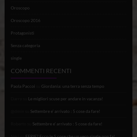
Oroscopo
Oroscopo 2016
Protagonisti
Senza categoria
single
COMMENTI RECENTI
Paola Paccoi
su
Giordania: una terra senza tempo
Darry
su
Le migliori scuse per andare in vacanza!
@dmin
su
Settembre e’ arrivato : 5 cose da fare!
Roberto
su
Settembre e’ arrivato : 5 cose da fare!
Nèri
su
FERIE? Ecco le 5 cose che un vero single non fa!