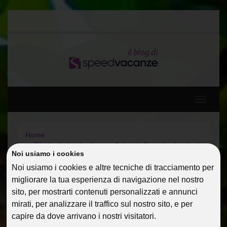
Toggle
navigati
Home
Diario di viaggio: Spagna, Baleari e Francia a bordo di
Noi usiamo i cookies
MSC DIVINA 5*
Capodanno a Barcellona – Diario di viaggio
Noi usiamo i cookies e altre tecniche di tracciamento per
migliorare la tua esperienza di navigazione nel nostro
sito, per mostrarti contenuti personalizzati e annunci
CAPODANNO A
mirati, per analizzare il traffico sul nostro sito, e per
BARCELLONA – DIARIO DI
capire da dove arrivano i nostri visitatori.