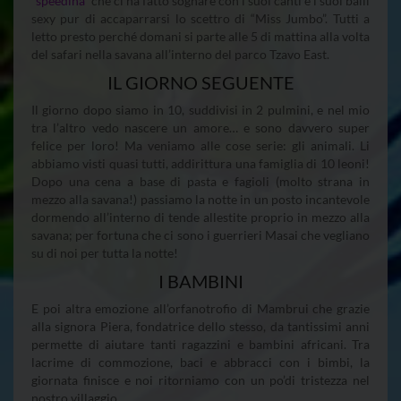
“
speedina
” che ci ha fatto sognare con i suoi canti e i suoi balli
sexy pur di accaparrarsi lo scettro di “Miss Jumbo”. Tutti a
letto presto perché domani si parte alle 5 di mattina alla volta
del safari nella savana all’interno del parco Tzavo East.
IL GIORNO SEGUENTE
Il giorno dopo siamo in 10, suddivisi in 2 pulmini, e nel mio
tra l’altro vedo nascere un amore… e sono davvero super
felice per loro! Ma veniamo alle cose serie: gli animali. Li
abbiamo visti quasi tutti, addirittura una famiglia di 10 leoni!
Dopo una cena a base di pasta e fagioli (molto strana in
mezzo alla savana!) passiamo la notte in un posto incantevole
dormendo all’interno di tende allestite proprio in mezzo alla
savana; per fortuna che ci sono i guerrieri Masai che vegliano
su di noi per tutta la notte!
I BAMBINI
E poi altra emozione all’orfanotrofio di Mambrui che grazie
alla signora Piera, fondatrice dello stesso, da tantissimi anni
permette di aiutare tanti ragazzini e bambini africani. Tra
lacrime di commozione, baci e abbracci con i bimbi, la
giornata finisce e noi ritorniamo con un po’di tristezza nel
nostro villaggio…