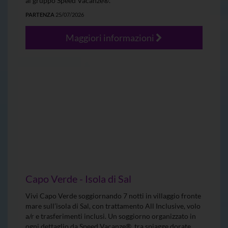
al gruppo Speed Vacanze®.
PARTENZA
25/07/2026
Maggiori informazioni
Capo Verde - Isola di Sal
Vivi Capo Verde soggiornando 7 notti in villaggio fronte
mare sull’isola di Sal, con trattamento All Inclusive, volo
a/r e trasferimenti inclusi. Un soggiorno organizzato in
ogni dettaglio da Speed Vacanze®, tra spiagge dorate,