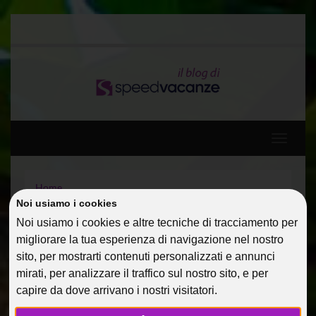
Toggle
navigati
Home
Diario di viaggio: Spagna, Baleari e Francia a bordo di
Noi usiamo i cookies
MSC DIVINA 5*
Noi usiamo i cookies e altre tecniche di tracciamento per
Epifania in Kenya – Il racconto di Chantal!
migliorare la tua esperienza di navigazione nel nostro
sito, per mostrarti contenuti personalizzati e annunci
EPIFANIA IN KENYA – IL
mirati, per analizzare il traffico sul nostro sito, e per
capire da dove arrivano i nostri visitatori.
RACCONTO DI CHANTAL!