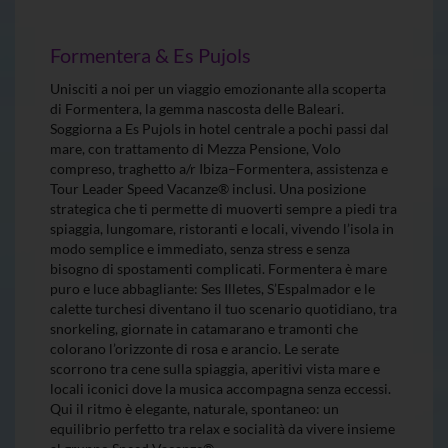
Formentera & Es Pujols
Unisciti a noi per un viaggio emozionante alla scoperta
di Formentera, la gemma nascosta delle Baleari.
Soggiorna a Es Pujols in hotel centrale a pochi passi dal
mare, con trattamento di Mezza Pensione, Volo
compreso, traghetto a/r Ibiza–Formentera, assistenza e
Tour Leader Speed Vacanze® inclusi. Una posizione
strategica che ti permette di muoverti sempre a piedi tra
spiaggia, lungomare, ristoranti e locali, vivendo l’isola in
modo semplice e immediato, senza stress e senza
bisogno di spostamenti complicati. Formentera è mare
puro e luce abbagliante: Ses Illetes, S’Espalmador e le
calette turchesi diventano il tuo scenario quotidiano, tra
snorkeling, giornate in catamarano e tramonti che
colorano l’orizzonte di rosa e arancio. Le serate
scorrono tra cene sulla spiaggia, aperitivi vista mare e
locali iconici dove la musica accompagna senza eccessi.
Qui il ritmo è elegante, naturale, spontaneo: un
equilibrio perfetto tra relax e socialità da vivere insieme