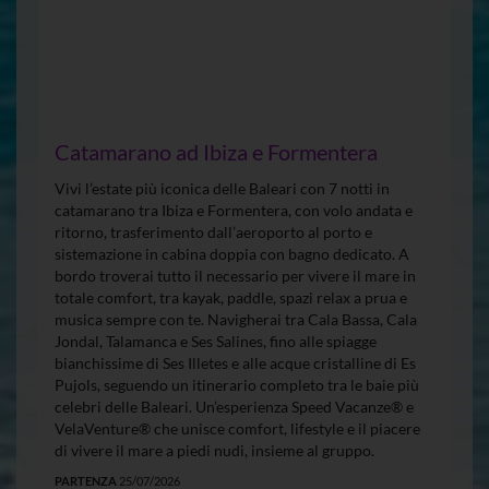
Catamarano ad Ibiza e Formentera
Vivi l’estate più iconica delle Baleari con 7 notti in
catamarano tra Ibiza e Formentera, con volo andata e
ritorno, trasferimento dall’aeroporto al porto e
sistemazione in cabina doppia con bagno dedicato. A
bordo troverai tutto il necessario per vivere il mare in
totale comfort, tra kayak, paddle, spazi relax a prua e
musica sempre con te. Navigherai tra Cala Bassa, Cala
Jondal, Talamanca e Ses Salines, fino alle spiagge
bianchissime di Ses Illetes e alle acque cristalline di Es
Pujols, seguendo un itinerario completo tra le baie più
celebri delle Baleari. Un’esperienza Speed Vacanze® e
VelaVenture® che unisce comfort, lifestyle e il piacere
di vivere il mare a piedi nudi, insieme al gruppo.
PARTENZA
25/07/2026