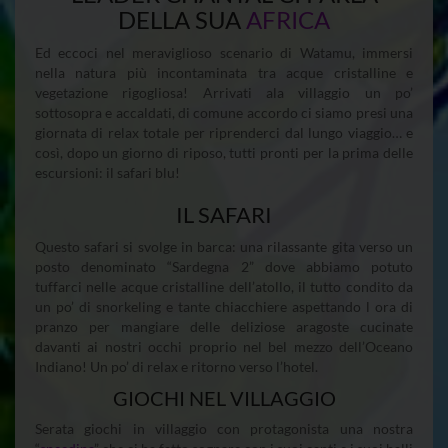
DELLA SUA
AFRICA
Ed eccoci nel meraviglioso scenario di Watamu, immersi
nella natura più incontaminata tra acque cristalline e
vegetazione rigogliosa! Arrivati ala villaggio un po’
sottosopra e accaldati, di comune accordo ci siamo presi una
giornata di relax totale per riprenderci dal lungo viaggio… e
così, dopo un giorno di riposo, tutti pronti per la prima delle
escursioni: il safari blu!
IL SAFARI
Questo safari si svolge in barca: una rilassante gita verso un
posto denominato “Sardegna 2” dove abbiamo potuto
tuffarci nelle acque cristalline dell’atollo, il tutto condito da
un po’ di snorkeling e tante chiacchiere aspettando l ora di
pranzo per mangiare delle deliziose aragoste cucinate
davanti ai nostri occhi proprio nel bel mezzo dell’Oceano
Indiano! Un po’ di relax e ritorno verso l’hotel.
GIOCHI NEL VILLAGGIO
Serata giochi in villaggio con protagonista una nostra