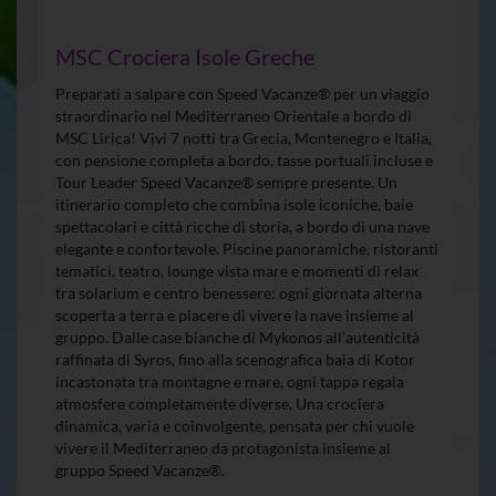
MSC Crociera Isole Greche
Preparati a salpare con Speed Vacanze® per un viaggio
straordinario nel Mediterraneo Orientale a bordo di
MSC Lirica! Vivi 7 notti tra Grecia, Montenegro e Italia,
con pensione completa a bordo, tasse portuali incluse e
Tour Leader Speed Vacanze® sempre presente. Un
itinerario completo che combina isole iconiche, baie
spettacolari e città ricche di storia, a bordo di una nave
elegante e confortevole. Piscine panoramiche, ristoranti
tematici, teatro, lounge vista mare e momenti di relax
tra solarium e centro benessere: ogni giornata alterna
scoperta a terra e piacere di vivere la nave insieme al
gruppo. Dalle case bianche di Mykonos all’autenticità
raffinata di Syros, fino alla scenografica baia di Kotor
incastonata tra montagne e mare, ogni tappa regala
atmosfere completamente diverse. Una crociera
dinamica, varia e coinvolgente, pensata per chi vuole
vivere il Mediterraneo da protagonista insieme al
gruppo Speed Vacanze®.