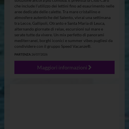
soluzione ancora più comoda. È prevista la Club Card
che include l’utilizzo dei lettini fino ad esaurimento nelle
aree dedicate delle calette. Tra mare cristallino e
atmosfere autentiche del Salento, vivrai una settimana
tra Lecce, Gallipoli, Otranto e Santa Maria di Leuca,
alternando giornate di relax, escursioni sul mare e
serate tutte da vivere. Un mix perfetto di panorami
mediterranei, borghi iconici e summer vibes pugliesi da
condividere con il gruppo Speed Vacanze®.
PARTENZA
26/07/2026
Maggiori informazioni