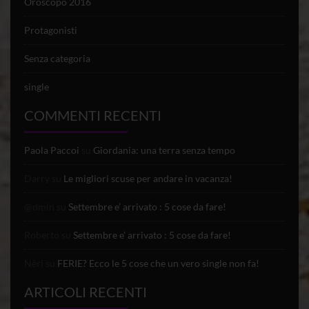
Oroscopo 2016
Protagonisti
Senza categoria
single
COMMENTI RECENTI
Paola Paccoi
su
Giordania: una terra senza tempo
Darry
su
Le migliori scuse per andare in vacanza!
@dmin
su
Settembre e’ arrivato : 5 cose da fare!
Roberto
su
Settembre e’ arrivato : 5 cose da fare!
Nèri
su
FERIE? Ecco le 5 cose che un vero single non fa!
ARTICOLI RECENTI