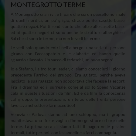
MONTEGROTTO TERME
A Montegrotto ci arrivi, e ti pare che sia un paesello normale
di quelli nordici, un po’ grigio, strade pulite, casette basse,
quattro negozi. Poi ti rendi conto che oltre alle casette basse
ed ai quattro negozi ci sono anche le strutture alberghiere.
Sai che ci sono le terme, ma non le vedi le terme.
Le vedi solo quando entri nell’albergo: una serie di persone
girano con l’accappatoio e le ciabatte, ed hanno quello
sguardo rilassato. Un sacco di tedeschi, un buon segno!
Io e Stefano, l’altro tour-leader, ci siamo conosciuti il giorno
precedente l’arrivo del gruppo. Era agitato, perché aveva
lasciato la sua ragazza: non sopportava che facesse la escort.
Fra il dramma ed il surreale, come al solito Speed Vacanze
cala in queste situazioni da film. Ed è da film la conoscenza
col gruppo, le presentazioni: un terzo delle trenta persone
lavorava nel settore farmaceutico!
Venezia e Padova stanno ad uno schioppo, ma il gruppo
manifestava una forte voglia d’immergersi ore ed ore nelle
terme. La prima sera ci siamo fatti il bagno nelle piscine
termali, tutte per noi, con le candeline a farci compagnia.