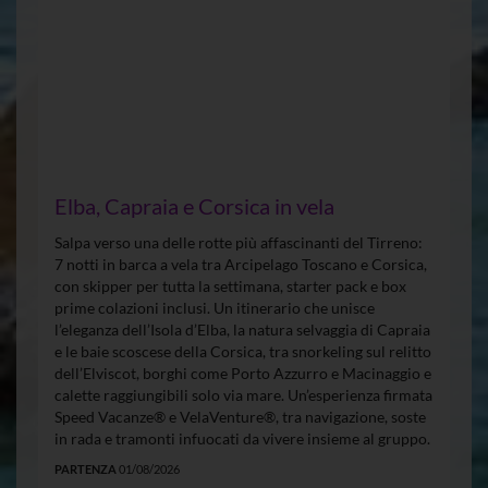
Elba, Capraia e Corsica in vela
Salpa verso una delle rotte più affascinanti del Tirreno:
7 notti in barca a vela tra Arcipelago Toscano e Corsica,
con skipper per tutta la settimana, starter pack e box
prime colazioni inclusi. Un itinerario che unisce
l’eleganza dell’Isola d’Elba, la natura selvaggia di Capraia
e le baie scoscese della Corsica, tra snorkeling sul relitto
dell’Elviscot, borghi come Porto Azzurro e Macinaggio e
calette raggiungibili solo via mare. Un’esperienza firmata
Speed Vacanze® e VelaVenture®, tra navigazione, soste
in rada e tramonti infuocati da vivere insieme al gruppo.
PARTENZA
01/08/2026