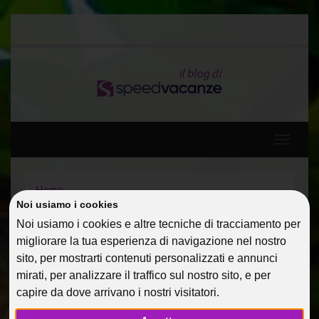
Toggle
navigati
Home
Diario di viaggio: Spagna, Baleari e Francia a bordo di
Noi usiamo i cookies
MSC DIVINA 5*
Noi usiamo i cookies e altre tecniche di tracciamento per
Diario di un viaggio relax
migliorare la tua esperienza di navigazione nel nostro
sito, per mostrarti contenuti personalizzati e annunci
DIARIO DI UN VIAGGIO
mirati, per analizzare il traffico sul nostro sito, e per
capire da dove arrivano i nostri visitatori.
RELAX