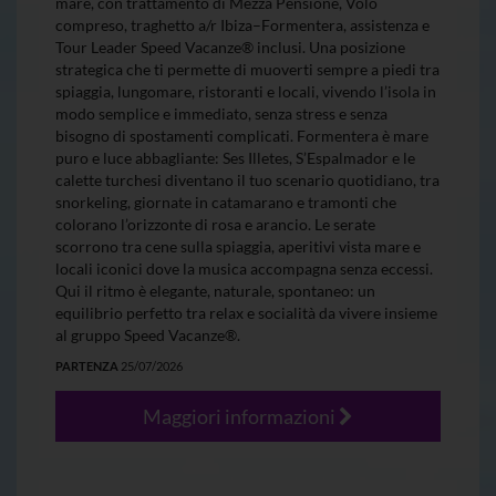
mare, con trattamento di Mezza Pensione, Volo
compreso, traghetto a/r Ibiza–Formentera, assistenza e
Tour Leader Speed Vacanze® inclusi. Una posizione
strategica che ti permette di muoverti sempre a piedi tra
spiaggia, lungomare, ristoranti e locali, vivendo l’isola in
modo semplice e immediato, senza stress e senza
bisogno di spostamenti complicati. Formentera è mare
puro e luce abbagliante: Ses Illetes, S’Espalmador e le
calette turchesi diventano il tuo scenario quotidiano, tra
snorkeling, giornate in catamarano e tramonti che
colorano l’orizzonte di rosa e arancio. Le serate
scorrono tra cene sulla spiaggia, aperitivi vista mare e
locali iconici dove la musica accompagna senza eccessi.
Qui il ritmo è elegante, naturale, spontaneo: un
equilibrio perfetto tra relax e socialità da vivere insieme
al gruppo Speed Vacanze®.
PARTENZA
25/07/2026
Maggiori informazioni