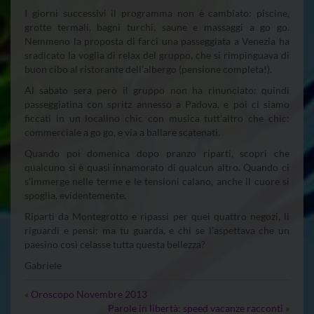
I giorni successivi il programma non è cambiato: piscine,
grotte termali, bagni turchi, saune e massaggi a go go.
Nemmeno la proposta di farci una passeggiata a Venezia ha
sradicato la voglia di relax del gruppo, che si rimpinguava di
buon cibo al ristorante dell’albergo (pensione completa!).
Al sabato sera però il gruppo non ha rinunciato: quindi
passeggiatina con spritz annesso a Padova, e poi ci siamo
ficcati in un localino chic con musica tutt’altro che chic:
commerciale a go go, e via a ballare scatenati.
Quando poi domenica dopo pranzo riparti, scopri che
qualcuno si è quasi innamorato di qualcun altro. Quando ci
s’immerge nelle terme e le tensioni calano, anche il cuore si
spoglia, evidentemente.
Riparti da Montegrotto e ripassi per quei quattro negozi, li
riguardi e pensi: ma tu guarda, e chi se l’aspettava che un
paesino così celasse tutta questa bellezza?
Gabriele
«
Oroscopo Novembre 2013
Parole in libertà: speed vacanze racconti
»