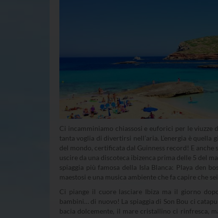
Ci incamminiamo chiassosi e euforici per le viuzze di 
tanta voglia di divertirsi nell’aria. L’energia è quell
del mondo, certificata dal Guinness record! E anche 
uscire da una discoteca ibizenca prima delle 5 del ma
spiaggia più famosa della Isla Blanca: Playa den bos
maestosi e una musica ambiente che fa capire che sei
Ci piange il cuore lasciare Ibiza ma il giorno do
bambini… di nuovo! La spiaggia di Son Bou ci catapulta
bacia dolcemente, il mare cristallino ci rinfresca, 