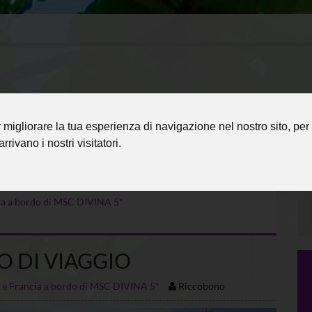
migliorare la tua esperienza di navigazione nel nostro sito, per 
rrivano i nostri visitatori.
ncia a bordo di MSC DIVINA 5*
O DI VIAGGIO
ri e Francia a bordo di MSC DIVINA 5*
Riccobono