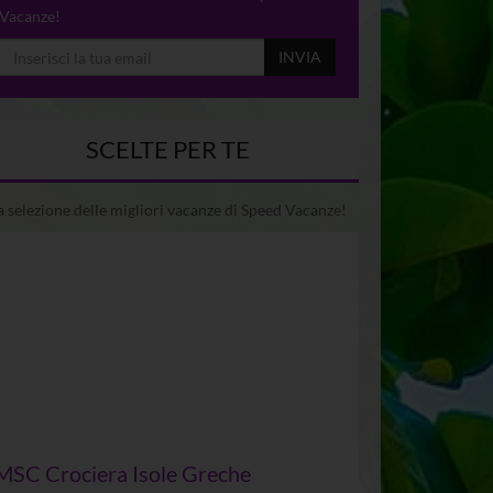
Vacanze!
INVIA
SCELTE PER TE
 selezione delle migliori vacanze di Speed Vacanze!
MSC Crociera Isole Greche