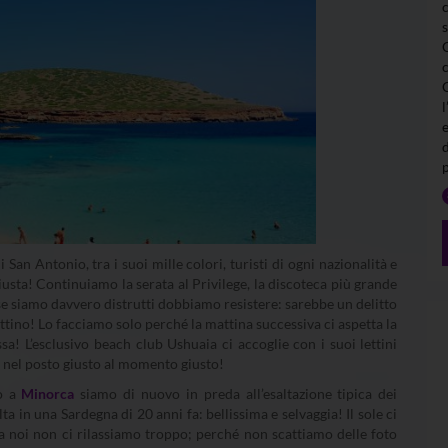
l
San Antonio, tra i suoi mille colori, turisti di ogni nazionalità e
a giusta! Continuiamo la serata al Privilege, la discoteca più grande
se siamo davvero distrutti dobbiamo resistere: sarebbe un delitto
ttino! Lo facciamo solo perché la mattina successiva ci aspetta la
sa! L’esclusivo beach club Ushuaia ci accoglie con i suoi lettini
 nel posto giusto al momento giusto!
po a
Minorca
siamo di nuovo in preda all’esaltazione tipica dei
 in una Sardegna di 20 anni fa: bellissima e selvaggia! Il sole ci
ma noi non ci rilassiamo troppo; perché non scattiamo delle foto