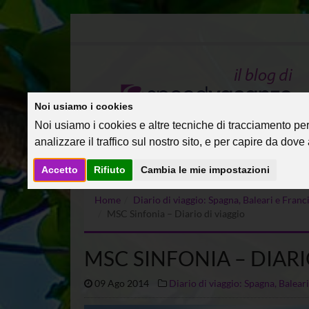
Noi usiamo i cookies
Noi usiamo i cookies e altre tecniche di tracciamento per 
analizzare il traffico sul nostro sito, e per capire da dove a
Accetto
Rifiuto
Cambia le mie impostazioni
Home
Diario di viaggio: Spagna, Baleari e Fra
MSC Sinfonia – Diario di viaggio
MSC SINFONIA – DIARI
09 Ago 2014
Diario di viaggio: Spagna, Balea