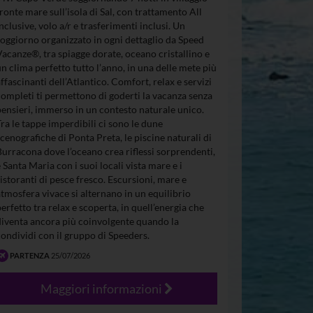
fronte mare sull’isola di Sal, con trattamento All
Inclusive, volo a/r e trasferimenti inclusi. Un
soggiorno organizzato in ogni dettaglio da Speed
Vacanze®, tra spiagge dorate, oceano cristallino e
un clima perfetto tutto l’anno, in una delle mete più
affascinanti dell’Atlantico. Comfort, relax e servizi
completi ti permettono di goderti la vacanza senza
pensieri, immerso in un contesto naturale unico.
Tra le tappe imperdibili ci sono le dune
scenografiche di Ponta Preta, le piscine naturali di
Burracona dove l’oceano crea riflessi sorprendenti,
e Santa Maria con i suoi locali vista mare e i
ristoranti di pesce fresco. Escursioni, mare e
atmosfera vivace si alternano in un equilibrio
perfetto tra relax e scoperta, in quell’energia che
diventa ancora più coinvolgente quando la
condividi con il gruppo di Speeders.
PARTENZA
25/07/2026
Maggiori informazioni