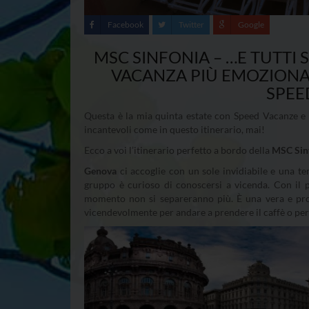
Facebook
Twitter
Google
MSC SINFONIA – …E TUTTI 
VACANZA PIÙ EMOZIONAN
SPEE
Questa è la mia quinta estate con Speed Vacanze e 
incantevoli come in questo itinerario, mai!
Ecco a voi l’itinerario perfetto a bordo della
MSC Sin
Genova
ci accoglie con un sole invidiabile e una te
gruppo è curioso di conoscersi a vicenda. Con il p
momento non si separeranno più. È una vera e prop
vicendevolmente per andare a prendere il caffè o per