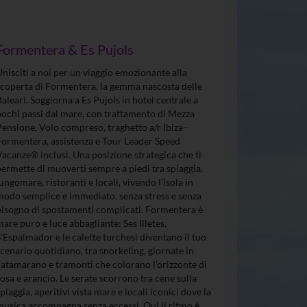
Formentera & Es Pujols
Unisciti a noi per un viaggio emozionante alla
scoperta di Formentera, la gemma nascosta delle
Baleari. Soggiorna a Es Pujols in hotel centrale a
pochi passi dal mare, con trattamento di Mezza
Pensione, Volo compreso, traghetto a/r Ibiza–
Formentera, assistenza e Tour Leader Speed
Vacanze® inclusi. Una posizione strategica che ti
permette di muoverti sempre a piedi tra spiaggia,
lungomare, ristoranti e locali, vivendo l’isola in
modo semplice e immediato, senza stress e senza
bisogno di spostamenti complicati. Formentera è
mare puro e luce abbagliante: Ses Illetes,
S’Espalmador e le calette turchesi diventano il tuo
scenario quotidiano, tra snorkeling, giornate in
catamarano e tramonti che colorano l’orizzonte di
rosa e arancio. Le serate scorrono tra cene sulla
spiaggia, aperitivi vista mare e locali iconici dove la
musica accompagna senza eccessi. Qui il ritmo è