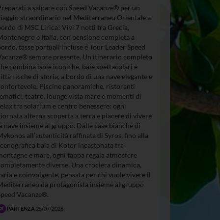
Preparati a salpare con Speed Vacanze® per un
viaggio straordinario nel Mediterraneo Orientale a
bordo di MSC Lirica! Vivi 7 notti tra Grecia,
Montenegro e Italia, con pensione completa a
bordo, tasse portuali incluse e Tour Leader Speed
Vacanze® sempre presente. Un itinerario completo
che combina isole iconiche, baie spettacolari e
città ricche di storia, a bordo di una nave elegante e
confortevole. Piscine panoramiche, ristoranti
tematici, teatro, lounge vista mare e momenti di
relax tra solarium e centro benessere: ogni
giornata alterna scoperta a terra e piacere di vivere
la nave insieme al gruppo. Dalle case bianche di
Mykonos all’autenticità raffinata di Syros, fino alla
scenografica baia di Kotor incastonata tra
montagne e mare, ogni tappa regala atmosfere
completamente diverse. Una crociera dinamica,
varia e coinvolgente, pensata per chi vuole vivere il
Mediterraneo da protagonista insieme al gruppo
Speed Vacanze®.
PARTENZA
25/07/2026