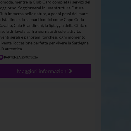
comoda, mentre la Club Card completa i servizi del
soggiorno. Soggiornerai in una struttura Futura
Club immersa nella natura, a pochi passi dal mare
cristallino e da scenari iconici come Capo Coda
Cavallo, Cala Brandinchi, la Spiaggia della Cinta e
’isola di Tavolara. Tra giornate di sole, attività,
eventi serali e panorami turchesi, ogni momento
diventa l’occasione perfetta per vivere la Sardegna
più autentica.
PARTENZA
25/07/2026
Maggiori informazioni