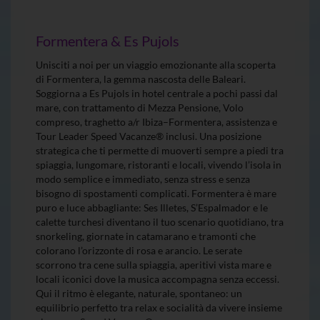
Formentera & Es Pujols
Unisciti a noi per un viaggio emozionante alla scoperta
di Formentera, la gemma nascosta delle Baleari.
Soggiorna a Es Pujols in hotel centrale a pochi passi dal
mare, con trattamento di Mezza Pensione, Volo
compreso, traghetto a/r Ibiza–Formentera, assistenza e
Tour Leader Speed Vacanze® inclusi. Una posizione
strategica che ti permette di muoverti sempre a piedi tra
spiaggia, lungomare, ristoranti e locali, vivendo l’isola in
modo semplice e immediato, senza stress e senza
bisogno di spostamenti complicati. Formentera è mare
puro e luce abbagliante: Ses Illetes, S’Espalmador e le
calette turchesi diventano il tuo scenario quotidiano, tra
snorkeling, giornate in catamarano e tramonti che
colorano l’orizzonte di rosa e arancio. Le serate
scorrono tra cene sulla spiaggia, aperitivi vista mare e
locali iconici dove la musica accompagna senza eccessi.
Qui il ritmo è elegante, naturale, spontaneo: un
equilibrio perfetto tra relax e socialità da vivere insieme