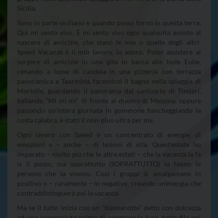
Sicilia.
Sono in parte siciliano e quando posso torno in questa terra.
Qui mi sento vivo. E mi sento vivo ogni qualvolta assisto al
nascere di amicizie, che siano le mie o quelle degli altri:
Speed Vacanze è il mio lavoro, lo adoro. Poter assistere al
sorgere di amicizie in una gita in barca alle Isole Eolie,
cenando a lume di candela in una pizzeria con terrazza
panoramica a Taormina, facendosi il bagno nella spiaggia di
Mortelle, guardando il panorama dal santuario di Tindari,
ballando “Mi mi mi” di fronte al duomo di Messina, oppure
passando un’intera giornata in gommone fiancheggiando la
costa calabra, è stato il non-plus-ultra per me.
Ogni lavoro con Speed è un concentrato di energie, di
emozioni e – anche – di lezioni di vita. Quest’estate ho
imparato – molto più che le altre estati – che la vacanza la fa
sì il posto, ma soprattutto (SOPRATTUTTO) la fanno le
persone che la vivono. Così i gruppi si amalgamano in
positivo o – raramente – in negativo, creando un’energia che
contraddistinguerà poi la vacanza.
Ma se il tutto inizia con un “buonanotte” detto con dolcezza
ad una sconosciuta prima di spegnere la luce, tutto fila poi