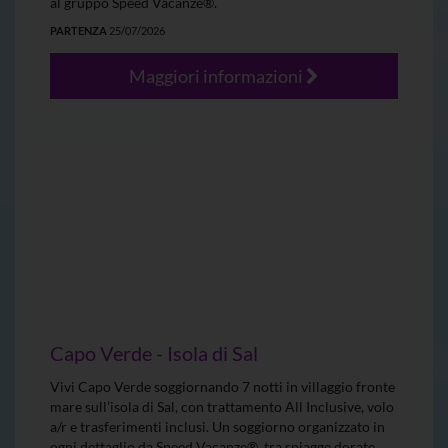
al gruppo Speed Vacanze®.
PARTENZA
25/07/2026
Maggiori informazioni
Capo Verde - Isola di Sal
Vivi Capo Verde soggiornando 7 notti in villaggio fronte
mare sull’isola di Sal, con trattamento All Inclusive, volo
a/r e trasferimenti inclusi. Un soggiorno organizzato in
ogni dettaglio da Speed Vacanze®, tra spiagge dorate,