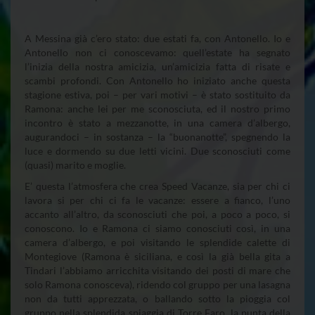
A Messina già c’ero stato: due estati fa, con Antonello. Io e
Antonello non ci conoscevamo: quell’estate ha segnato
l’inizia della nostra amicizia, un’amicizia fatta di risate e
scambi profondi. Con Antonello ho iniziato anche questa
stagione estiva, poi – per vari motivi – è stato sostituito da
Ramona: anche lei per me sconosciuta, ed il nostro primo
incontro è stato a mezzanotte, in una camera d’albergo,
augurandoci – in sostanza – la “buonanotte”, spegnendo la
luce e dormendo su due letti vicini. Due sconosciuti come
(quasi) marito e moglie.
E’ questa l’atmosfera che crea Speed Vacanze, sia per chi ci
lavora si per chi ci fa le vacanze: essere a fianco, l’uno
accanto all’altro, da sconosciuti che poi, a poco a poco, si
conoscono. Io e Ramona ci siamo conosciuti così, in una
camera d’albergo, e poi visitando le splendide calette di
Montegiove (Ramona è siciliana, e così la già bella gita a
Tindari l’abbiamo arricchita visitando dei posti di mare che
solo Ramona conosceva), ridendo col gruppo per una lasagna
non da tutti apprezzata, o ballando sotto la pioggia col
gruppo nella splendida spiaggia di Torre Faro, la punta della