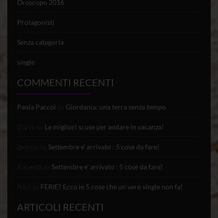
Oroscopo 2016
Protagonisti
Senza categoria
single
COMMENTI RECENTI
Paola Paccoi
su
Giordania: una terra senza tempo
Darry
su
Le migliori scuse per andare in vacanza!
@dmin
su
Settembre e’ arrivato : 5 cose da fare!
Roberto
su
Settembre e’ arrivato : 5 cose da fare!
Nèri
su
FERIE? Ecco le 5 cose che un vero single non fa!
ARTICOLI RECENTI