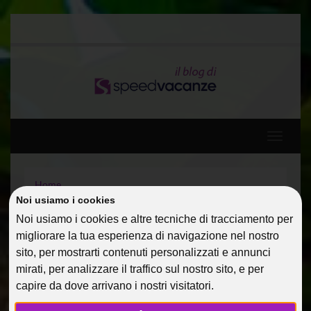
Toggle
navigati
Home
Diario di viaggio: Spagna, Baleari e Francia a bordo di
Noi usiamo i cookies
MSC DIVINA 5*
Noi usiamo i cookies e altre tecniche di tracciamento per
La mia Sicilia, diario di un viaggio Speed
migliorare la tua esperienza di navigazione nel nostro
sito, per mostrarti contenuti personalizzati e annunci
LA MIA SICILIA, DIARIO DI
mirati, per analizzare il traffico sul nostro sito, e per
capire da dove arrivano i nostri visitatori.
UN VIAGGIO SPEED