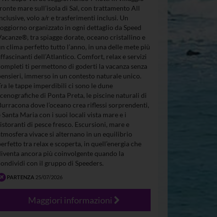
fronte mare sull’isola di Sal, con trattamento All
Inclusive, volo a/r e trasferimenti inclusi. Un
soggiorno organizzato in ogni dettaglio da Speed
Vacanze®, tra spiagge dorate, oceano cristallino e
un clima perfetto tutto l’anno, in una delle mete più
affascinanti dell’Atlantico. Comfort, relax e servizi
completi ti permettono di goderti la vacanza senza
pensieri, immerso in un contesto naturale unico.
Tra le tappe imperdibili ci sono le dune
scenografiche di Ponta Preta, le piscine naturali di
Burracona dove l’oceano crea riflessi sorprendenti,
e Santa Maria con i suoi locali vista mare e i
ristoranti di pesce fresco. Escursioni, mare e
atmosfera vivace si alternano in un equilibrio
perfetto tra relax e scoperta, in quell’energia che
diventa ancora più coinvolgente quando la
condividi con il gruppo di Speeders.
PARTENZA
25/07/2026
Maggiori informazioni