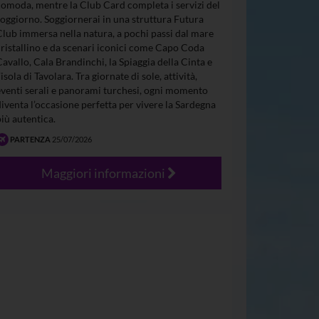
comoda, mentre la Club Card completa i servizi del
soggiorno. Soggiornerai in una struttura Futura
Club immersa nella natura, a pochi passi dal mare
cristallino e da scenari iconici come Capo Coda
Cavallo, Cala Brandinchi, la Spiaggia della Cinta e
’isola di Tavolara. Tra giornate di sole, attività,
eventi serali e panorami turchesi, ogni momento
diventa l’occasione perfetta per vivere la Sardegna
più autentica.
PARTENZA
25/07/2026
Maggiori informazioni