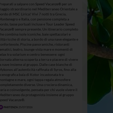
Preparati a salpare con Speed Vacanze® per un
viaggio straordinario nel Mediterraneo Orientale a
bordo di MSC Lirica! Vivi 7 notti tra Grecia,
Montenegro e Italia, con pensione completa a
bordo, tasse portuali incluse e Tour Leader Speed
Vacanze® sempre presente. Un itinerario completo
che combina isole iconiche, baie spettacolari e
città ricche di storia, a bordo di una nave elegante e
confortevole. Piscine panoramiche, ristoranti
tematici, teatro, lounge vista mare e momenti di
relax tra solarium e centro benessere: ogni
giornata alterna scoperta a terra e piacere di vivere
la nave insieme al gruppo. Dalle case bianche di
Mykonos all’autenticità raffinata di Syros, fino alla
scenografica baia di Kotor incastonata tra
montagne e mare, ogni tappa regala atmosfere
completamente diverse. Una crociera dinamica,
varia e coinvolgente, pensata per chi vuole vivere il
Mediterraneo da protagonista insieme al gruppo
Speed Vacanze®.
PARTENZA
25/07/2026