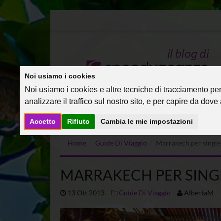
Noi usiamo i cookies
Noi usiamo i cookies e altre tecniche di tracciamento per 
analizzare il traffico sul nostro sito, e per capire da dove a
Accetto
Rifiuto
Cambia le mie impostazioni
Home
Guide Di Viaggio
Marrakech per single
MARRAKECH PER SING
13 Ott 2013
Guide Di Viaggio
AlbertaM