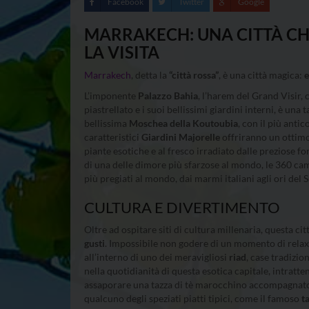
Facebook
Twitter
Google
MARRAKECH: UNA CITTÀ CH
LA VISITA
Marrakech
, detta la
“città rossa”
, è una città magica:
e
L’imponente
Palazzo Bahia
, l’harem del Grand Visir, 
piastrellato e i suoi bellissimi giardini interni, è un
bellissima
Moschea della Koutoubia
, con il più anti
caratteristici
Giardini Majorelle
offriranno un ottimo
piante esotiche e al fresco irradiato dalle preziose fo
di una delle dimore più sfarzose al mondo, le 360 cam
più pregiati al mondo, dai marmi italiani agli ori del 
CULTURA E DIVERTIMENTO
Oltre ad ospitare siti di cultura millenaria, questa cit
gusti
. Impossibile non godere di un momento di relax
all’interno di uno dei meravigliosi
riad
, case tradizio
nella quotidianità di questa esotica capitale, intratte
assaporare una tazza di tè marocchino accompagnato d
qualcuno degli speziati piatti tipici, come il famoso
t