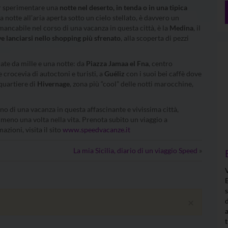
r sperimentare una
notte nel deserto, in tenda o in una tipica
 notte all’aria aperta sotto un cielo stellato, è davvero un
ancabile nel corso di una vacanza in questa città, è la
Medina
, il
e lanciarsi nello shopping più sfrenato
, alla scoperta di pezzi
erate da mille e una notte: da
Piazza Jamaa el Fna
, centro
e crocevia di autoctoni e turisti, a
Guéliz
con i suoi bei caffè dove
quartiere di
Hivernage
, zona più “cool” delle notti marocchine,
anno di una vacanza in questa affascinante e vivissima città,
lmeno una volta nella vita. Prenota subito un viaggio a
azioni, visita il sito
www.speedvacanze.it
La mia Sicilia, diario di un viaggio Speed
»
×