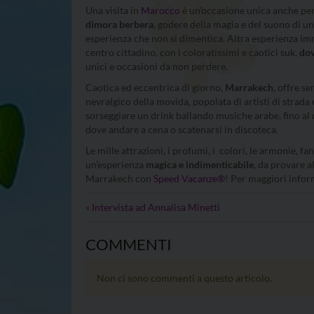
Una visita in
Marocco
è un’occasione unica anche pe
dimora berbera
, godere della magia e del suono di una
esperienza che non si dimentica. Altra esperienza imm
centro cittadino, con i coloratissimi e caotici suk,
dov
unici e occasioni da non perdere.
Caotica ed eccentrica di giorno,
Marrakech
, offre s
nevralgico della movida, popolata di artisti di strada 
sorseggiare un drink ballando musiche arabe, fino al 
dove andare a cena o scatenarsi in discoteca.
Le mille attrazioni, i profumi, i colori, le armonie, f
un’esperienza
magica e indimenticabile
, da provare a
Marrakech con
Speed Vacanze®
! Per maggiori inform
«
Intervista ad Annalisa Minetti
COMMENTI
Non ci sono commenti a questo articolo.