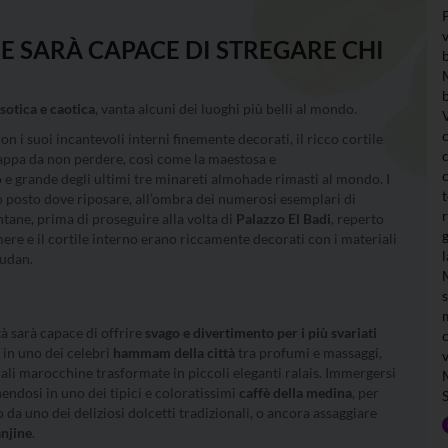
E SARÀ CAPACE DI STREGARE CHI
sotica e caotica
, vanta alcuni dei luoghi più belli al mondo.
con i suoi incantevoli interni finemente decorati, il ricco cortile
a tappa da non perdere, così come la maestosa e
co e grande degli ultimi tre minareti almohade rimasti al mondo. I
 posto dove riposare, all’ombra dei numerosi esemplari di
ntane, prima di proseguire alla volta di
Palazzo El Badi
, reperto
ere e il cortile interno erano riccamente decorati con i materiali
Sudan.
tà sarà capace di offrire
svago e divertimento per i più svariati
 in uno dei celebri
hammam della città
tra profumi e massaggi,
nali marocchine trasformate in piccoli eleganti ralais. Immergersi
nendosi in uno dei tipici e coloratissimi
caffè della medina
, per
a uno dei deliziosi dolcetti tradizionali, o ancora assaggiare
anjine
.