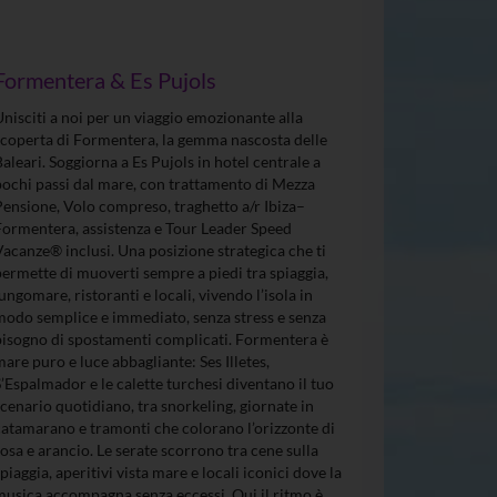
Formentera & Es Pujols
Unisciti a noi per un viaggio emozionante alla
scoperta di Formentera, la gemma nascosta delle
Baleari. Soggiorna a Es Pujols in hotel centrale a
pochi passi dal mare, con trattamento di Mezza
Pensione, Volo compreso, traghetto a/r Ibiza–
Formentera, assistenza e Tour Leader Speed
Vacanze® inclusi. Una posizione strategica che ti
permette di muoverti sempre a piedi tra spiaggia,
lungomare, ristoranti e locali, vivendo l’isola in
modo semplice e immediato, senza stress e senza
bisogno di spostamenti complicati. Formentera è
mare puro e luce abbagliante: Ses Illetes,
S’Espalmador e le calette turchesi diventano il tuo
scenario quotidiano, tra snorkeling, giornate in
catamarano e tramonti che colorano l’orizzonte di
rosa e arancio. Le serate scorrono tra cene sulla
spiaggia, aperitivi vista mare e locali iconici dove la
musica accompagna senza eccessi. Qui il ritmo è