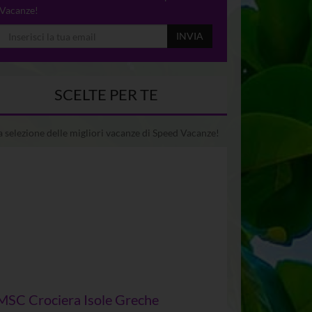
Vacanze!
INVIA
SCELTE PER TE
 selezione delle migliori vacanze di Speed Vacanze!
MSC Crociera Isole Greche