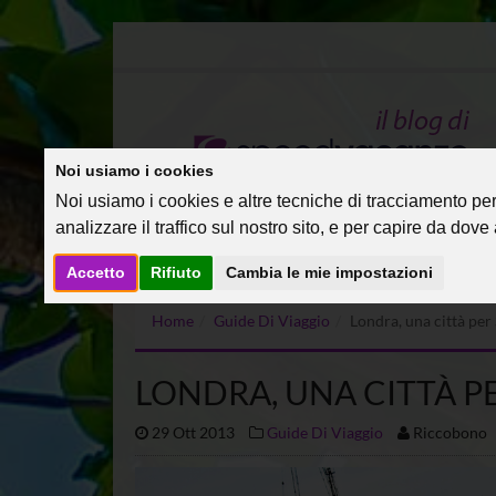
Noi usiamo i cookies
Noi usiamo i cookies e altre tecniche di tracciamento per 
analizzare il traffico sul nostro sito, e per capire da dove a
Accetto
Rifiuto
Cambia le mie impostazioni
Home
Guide Di Viaggio
Londra, una città per 
LONDRA, UNA CITTÀ P
29 Ott 2013
Guide Di Viaggio
Riccobono