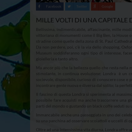
Facebook
Twitter
Google
MILLE VOLTI DI UNA CAPITALE
Bellissima, indimenticabile, affascinante, mille modi
vittoriana di monumenti come il Big Ben, la House of
stradine come quelle della zona di St. Paul Cathedra
Da non perdere, poi, c’è la via dello shopping, Oxfor
Museum soddisferanno ogni tipo di interesse, facend
gioielleria e tanto altro.
Ma ancor più che la bellezza quello che resta nella m
stimolante, in continua evoluzione; Londra è un cr
socievole, disponibile, curioso di conoscere cose e p
incontrare gente nuova e diversa dal solito; la perfett
Il fascino di questa Londra si sperimenta al massim
possibile fare acquisti ma anche trascorrere una gi
parti del mondo o gustando un black coffe seduti su u
Immancabile anche una passeggiata in uno dei celebri 
su una panchina ad osservare scoiattoli e uccelli di og
Oltre ad una intensissima vita diurna, Londra offre un