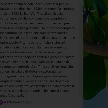
Preparati a salpare con Speed Vacanze® per un
viaggio straordinario nel Mediterraneo Orientale a
bordo di MSC Lirica! Vivi 7 notti tra Grecia,
Montenegro e Italia, con pensione completa a
bordo, tasse portuali incluse e Tour Leader Speed
Vacanze® sempre presente. Un itinerario completo
che combina isole iconiche, baie spettacolari e
città ricche di storia, a bordo di una nave elegante e
confortevole. Piscine panoramiche, ristoranti
tematici, teatro, lounge vista mare e momenti di
relax tra solarium e centro benessere: ogni
giornata alterna scoperta a terra e piacere di vivere
la nave insieme al gruppo. Dalle case bianche di
Mykonos all’autenticità raffinata di Syros, fino alla
scenografica baia di Kotor incastonata tra
montagne e mare, ogni tappa regala atmosfere
completamente diverse. Una crociera dinamica,
varia e coinvolgente, pensata per chi vuole vivere il
Mediterraneo da protagonista insieme al gruppo
Speed Vacanze®.
PARTENZA
25/07/2026