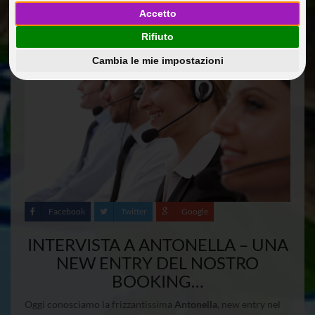
09 Lug 2014
Protagonisti
Riccobono
Accetto
Rifiuto
Cambia le mie impostazioni
Facebook
Twitter
Google
INTERVISTA A ANTONELLA – UNA
NEW ENTRY DEL NOSTRO
BOOKING…
Oggi conosciamo la frizzantissima
Antonella
, new entry nel