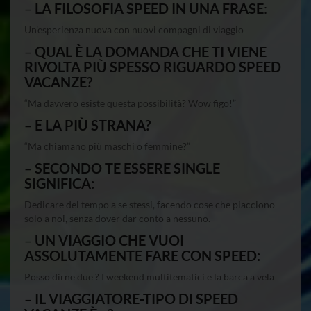
–
LA FILOSOFIA SPEED IN UNA FRASE
:
Un’esperienza nuova con nuovi compagni di viaggio
–
QUAL È LA DOMANDA CHE TI VIENE
RIVOLTA PIÙ SPESSO RIGUARDO SPEED
VACANZE?
“Ma davvero esiste questa possibilità? Wow figo!”
–
E LA PIÙ STRANA?
“Ma chiamano più maschi o femmine?”
–
SECONDO TE ESSERE SINGLE
SIGNIFICA:
Dedicare del tempo a se stessi, facendo cose che piacciono
solo a noi, senza dover dar conto a nessuno.
–
UN VIAGGIO CHE VUOI
ASSOLUTAMENTE FARE CON SPEED:
Posso dirne due ? I weekend multitematici e la barca a vela
–
IL VIAGGIATORE-TIPO DI SPEED