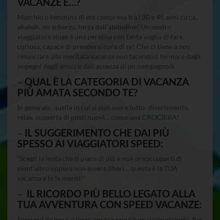
VACANZE È…?
Maschio o femmina di età compresa tra i 30 e 45 anni circa..
ahahah. no scherzo, forza dell’abitudine! Un nostro
viaggiatore singe è una persona con tanta voglia di fare,
curiosa, capace di prendersi cura di se! Che ci tiene a non
rinunciare alla meritata vacanza non facendosi fermare dagli
impegni degli amici o dall’assenza di un compagno/a
–
QUAL È LA CATEGORIA DI VACANZA
PIÙ AMATA SECONDO TE?
In generale, quella in cui si può avere tutto: divertimento,
relax, scoperta di posti nuovi… come una CROCIERA!
–
IL SUGGERIMENTO CHE DAI PIÙ
SPESSO AI VIAGGIATORI SPEED:
“Scegli la meta che ti piace di più e non preoccuparti di
nient’altro oppure non essere liberi… questa è la TUA
vacanza e te la meriti!”
–
IL RICORDO PIÙ BELLO LEGATO ALLA
TUA AVVENTURA CON SPEED VACANZE:
Sono qui da poco e forse ancora non c’è un unico ricordo. Per