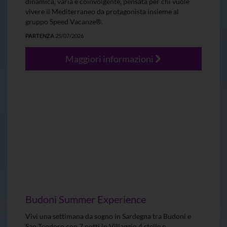
dinamica, varia e coinvolgente, pensata per chi vuole
vivere il Mediterraneo da protagonista insieme al
gruppo Speed Vacanze®.
PARTENZA
25/07/2026
Maggiori informazioni
Budoni Summer Experience
Vivi una settimana da sogno in Sardegna tra Budoni e
San Teodoro con 7 notti in Villaggio 4 stelle e