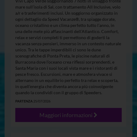
Vivi Capo Verde soggiornando 7 notti in villaggio fronte
mare sull’isola di Sal, con trattamento All Inclusive, volo
a/r e trasferimenti inclusi. Un soggiorno organizzato in
ogni dettaglio da Speed Vacanze®, tra spiagge dorate,
oceano cristallino e un clima perfetto tutto l’anno, in
una delle mete più affascinanti dell’Atlantico. Comfort,
relax e servizi completi ti permettono di goderti la
vacanza senza pensieri, immerso in un contesto naturale
unico. Tra le tappe imperdibili ci sono le dune
scenografiche di Ponta Preta, le piscine naturali di
Burracona dove l’oceano crea riflessi sorprendenti, e
Santa Maria con i suoi locali vista mare e i ristoranti di
pesce fresco. Escursioni, mare e atmosfera vivace si
alternano in un equilibrio perfetto tra relax e scoperta,
in quell’energia che diventa ancora più coinvolgente
quando la condividi con il gruppo di Speeders.
PARTENZA
25/07/2026
Maggiori informazioni