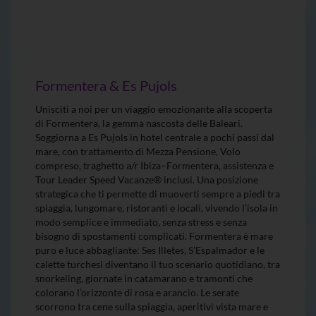
Formentera & Es Pujols
Unisciti a noi per un viaggio emozionante alla scoperta
di Formentera, la gemma nascosta delle Baleari.
Soggiorna a Es Pujols in hotel centrale a pochi passi dal
mare, con trattamento di Mezza Pensione, Volo
compreso, traghetto a/r Ibiza–Formentera, assistenza e
Tour Leader Speed Vacanze® inclusi. Una posizione
strategica che ti permette di muoverti sempre a piedi tra
spiaggia, lungomare, ristoranti e locali, vivendo l’isola in
modo semplice e immediato, senza stress e senza
bisogno di spostamenti complicati. Formentera è mare
puro e luce abbagliante: Ses Illetes, S’Espalmador e le
calette turchesi diventano il tuo scenario quotidiano, tra
snorkeling, giornate in catamarano e tramonti che
colorano l’orizzonte di rosa e arancio. Le serate
scorrono tra cene sulla spiaggia, aperitivi vista mare e