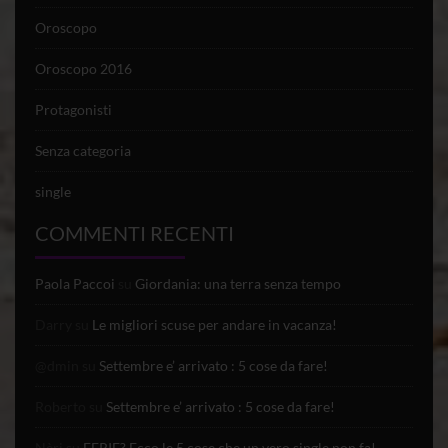
Oroscopo
Oroscopo 2016
Protagonisti
Senza categoria
single
COMMENTI RECENTI
Paola Paccoi
su
Giordania: una terra senza tempo
Darry
su
Le migliori scuse per andare in vacanza!
@dmin
su
Settembre e’ arrivato : 5 cose da fare!
Roberto
su
Settembre e’ arrivato : 5 cose da fare!
Nèri
su
FERIE? Ecco le 5 cose che un vero single non fa!