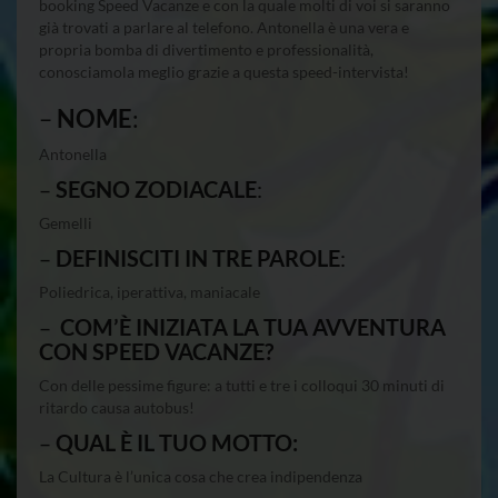
booking Speed Vacanze e con la quale molti di voi si saranno
già trovati a parlare al telefono. Antonella è una vera e
propria bomba di divertimento e professionalità,
conosciamola meglio grazie a questa speed-intervista!
–
NOME
:
Antonella
–
SEGNO ZODIACALE
:
Gemelli
–
DEFINISCITI IN TRE PAROLE
:
Poliedrica, iperattiva, maniacale
–
COM’È INIZIATA LA TUA AVVENTURA
CON SPEED VACANZE?
Con delle pessime figure: a tutti e tre i colloqui 30 minuti di
ritardo causa autobus!
–
QUAL È IL TUO MOTTO:
La Cultura è l’unica cosa che crea indipendenza