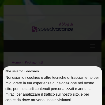
Toggle
navigati
Home
Protagonisti
Intervista a Antonella: la new entry!
Noi usiamo i cookies
Noi usiamo i cookies e altre tecniche di tracciamento per
INTERVISTA A
migliorare la tua esperienza di navigazione nel nostro
ANTONELLA: LA NEW
sito, per mostrarti contenuti personalizzati e annunci
mirati, per analizzare il traffico sul nostro sito, e per
ENTRY!
capire da dove arrivano i nostri visitatori.