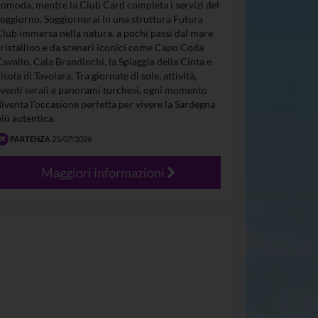
comoda, mentre la Club Card completa i servizi del
soggiorno. Soggiornerai in una struttura Futura
Club immersa nella natura, a pochi passi dal mare
cristallino e da scenari iconici come Capo Coda
Cavallo, Cala Brandinchi, la Spiaggia della Cinta e
’isola di Tavolara. Tra giornate di sole, attività,
eventi serali e panorami turchesi, ogni momento
diventa l’occasione perfetta per vivere la Sardegna
più autentica.
PARTENZA
25/07/2026
Maggiori informazioni