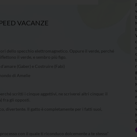
SPEED VACANZE
colori dello specchio elettromagnetico. Oppure il verde, perché
lettono il verde, e sembro più figo.
 d’amare (Gaber) e Costruire (Fabi)
o mondo di Amelie
erché scritti i cinque aggettivi, ne scriverei altri cinque: il
) fra gli opposti.
, divertente. Il gatto è completamente per i fatti suoi,
 processo con il quale ti riconduco dolcemente a te stesso”