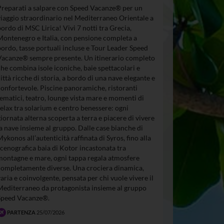
Preparati a salpare con Speed Vacanze® per un
viaggio straordinario nel Mediterraneo Orientale a
bordo di MSC Lirica! Vivi 7 notti tra Grecia,
Montenegro e Italia, con pensione completa a
bordo, tasse portuali incluse e Tour Leader Speed
Vacanze® sempre presente. Un itinerario completo
che combina isole iconiche, baie spettacolari e
città ricche di storia, a bordo di una nave elegante e
confortevole. Piscine panoramiche, ristoranti
tematici, teatro, lounge vista mare e momenti di
relax tra solarium e centro benessere: ogni
giornata alterna scoperta a terra e piacere di vivere
la nave insieme al gruppo. Dalle case bianche di
Mykonos all’autenticità raffinata di Syros, fino alla
scenografica baia di Kotor incastonata tra
montagne e mare, ogni tappa regala atmosfere
completamente diverse. Una crociera dinamica,
varia e coinvolgente, pensata per chi vuole vivere il
Mediterraneo da protagonista insieme al gruppo
Speed Vacanze®.
PARTENZA
25/07/2026