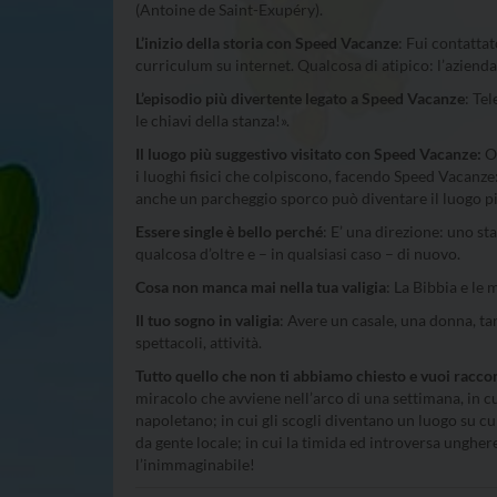
(Antoine de Saint-Exupéry).
L’inizio della storia con Speed Vacanze
: Fui contatta
curriculum su internet. Qualcosa di atipico: l’aziend
L’episodio più divertente legato a Speed Vacanze
: Te
le chiavi della stanza!».
Il luogo più suggestivo visitato con Speed Vacanze:
Og
i luoghi fisici che colpiscono, facendo Speed Vacanze:
anche un parcheggio sporco può diventare il luogo p
Essere single è bello perché
: E’ una direzione: uno st
qualcosa d’oltre e – in qualsiasi caso – di nuovo.
Cosa non manca mai nella tua valigia
: La Bibbia e le
Il tuo sogno in valigia
: Avere un casale, una donna, ta
spettacoli, attività.
Tutto quello che non ti abbiamo chiesto e vuoi racco
miracolo che avviene nell’arco di una settimana, in cu
napoletano; in cui gli scogli diventano un luogo su cu
da gente locale; in cui la timida ed introversa ungher
l’inimmaginabile!