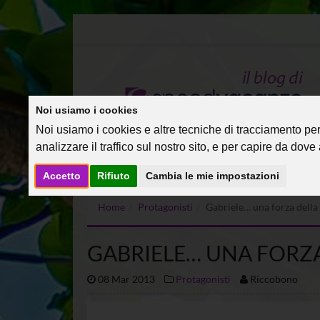
Noi usiamo i cookies
Noi usiamo i cookies e altre tecniche di tracciamento per 
analizzare il traffico sul nostro sito, e per capire da dove a
Accetto
Rifiuto
Cambia le mie impostazioni
Home
Protagonisti
Gabriele… una forza della
GABRIELE… UNA FORZ
08 Mar 2013
Protagonisti
Riccobono