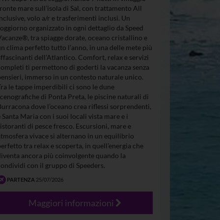
fronte mare sull’isola di Sal, con trattamento All
Inclusive, volo a/r e trasferimenti inclusi. Un
soggiorno organizzato in ogni dettaglio da Speed
Vacanze®, tra spiagge dorate, oceano cristallino e
un clima perfetto tutto l’anno, in una delle mete più
affascinanti dell’Atlantico. Comfort, relax e servizi
completi ti permettono di goderti la vacanza senza
pensieri, immerso in un contesto naturale unico.
Tra le tappe imperdibili ci sono le dune
scenografiche di Ponta Preta, le piscine naturali di
Burracona dove l’oceano crea riflessi sorprendenti,
e Santa Maria con i suoi locali vista mare e i
ristoranti di pesce fresco. Escursioni, mare e
atmosfera vivace si alternano in un equilibrio
perfetto tra relax e scoperta, in quell’energia che
diventa ancora più coinvolgente quando la
condividi con il gruppo di Speeders.
PARTENZA
25/07/2026
Maggiori informazioni