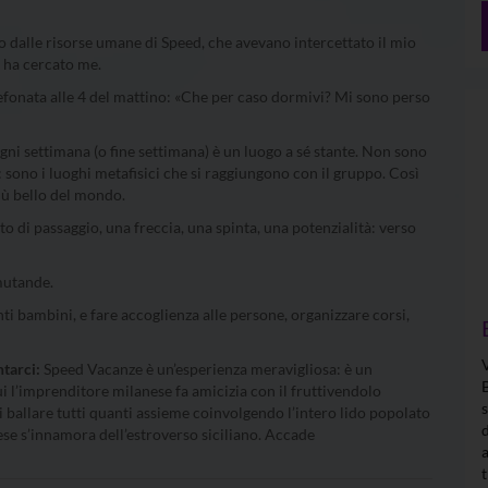
to dalle risorse umane di Speed, che avevano intercettato il mio
a ha cercato me.
lefonata alle 4 del mattino: «Che per caso dormivi? Mi sono perso
ni settimana (o fine settimana) è un luogo a sé stante. Non sono
 sono i luoghi metafisici che si raggiungono con il gruppo. Così
iù bello del mondo.
ato di passaggio, una freccia, una spinta, una potenzialità: verso
 mutande.
nti bambini, e fare accoglienza alle persone, organizzare corsi,
ntarci:
Speed Vacanze è un’esperienza meravigliosa: è un
i l’imprenditore milanese fa amicizia con il fruttivendolo
i ballare tutti quanti assieme coinvolgendo l’intero lido popolato
ese s’innamora dell’estroverso siciliano. Accade