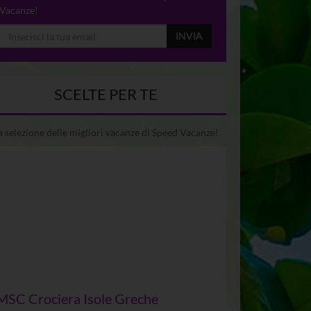
Vacanze!
INVIA
SCELTE PER TE
 selezione delle migliori vacanze di Speed Vacanze!
MSC Crociera Isole Greche