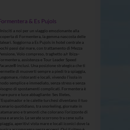
Formentera & Es Pujols
Unisciti a noi per un viaggio emozionante alla
scoperta di Formentera, la gemma nascosta delle
Baleari. Soggiorna a Es Pujols in hotel centrale a
pochi passi dal mare, con trattamento di Mezza
Pensione, Volo compreso, traghetto a/r Ibiza–
Formentera, assistenza e Tour Leader Speed
Vacanze® inclusi. Una posizione strategica che ti
permette di muoverti sempre a piedi tra spiaggia,
lungomare, ristoranti e locali, vivendo l’isola in
modo semplice e immediato, senza stress e senza
bisogno di spostamenti complicati. Formentera è
mare puro e luce abbagliante: Ses Illetes,
S’Espalmador e le calette turchesi diventano il tuo
scenario quotidiano, tra snorkeling, giornate in
catamarano e tramonti che colorano l’orizzonte di
rosa e arancio. Le serate scorrono tra cene sulla
spiaggia, aperitivi vista mare e locali iconici dove la
musica accompagna senza eccessi. Qui il ritmo è