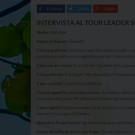
Facebook
Twitter
Google
INTERVISTA AL TOUR LEADER 
Nome
: Gabriele
Segno zodiacale
: Gemelli.
Colore preferito
: Il bianco: perché contiene tutti i 
quando mi metto una magliettina verde i miei occhi rif
Canzone del cuore
: Fra le tante: Quando sarò capace
Film preferito:
Fra i tanti: Into the wild e Il favolos
Il tuo cocktail:
Capirinha e Negroni.
Cinque aggettivi che ti descrivono
: Sarebbero dieci: p
contrario dei primi. Mi affascina l’unione (e l’armonia
Cane o gatto?
Assolutamente cane. Altruista, simpatico
egocentrico e approfittatore.
Diavolo o Acqua Santa?
Un diavolo acqua-santizzato.
La tua filosofia di vita in una frase:
“Forse l’amore è il