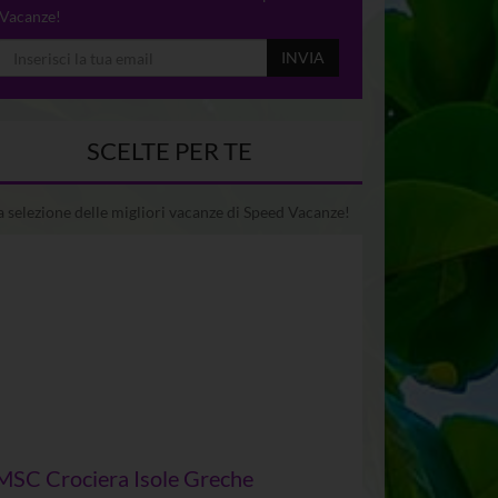
Vacanze!
INVIA
SCELTE PER TE
 selezione delle migliori vacanze di Speed Vacanze!
MSC Crociera Isole Greche