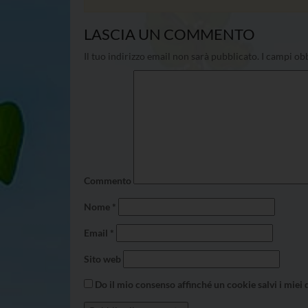
LASCIA UN COMMENTO
Il tuo indirizzo email non sarà pubblicato.
I campi obb
Commento
Nome
*
Email
*
Sito web
Do il mio consenso affinché un cookie salvi i miei