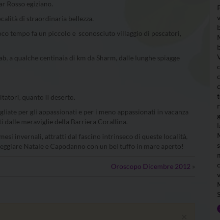
ar Rosso egiziano.
calità di straordinaria bellezza.
oco tempo fa un piccolo e sconosciuto villaggio di pescatori,
, a qualche centinaia di km da Sharm, dalle lunghe spiagge
tatori, quanto il deserto.
gliate per gli appassionati e per i meno appassionati in vacanza
i dalle meraviglie della Barriera Corallina.
esi invernali, attratti dal fascino intrinseco di queste località,
esteggiare Natale e Capodanno con un bel tuffo in mare aperto!
Oroscopo Dicembre 2012
»
×