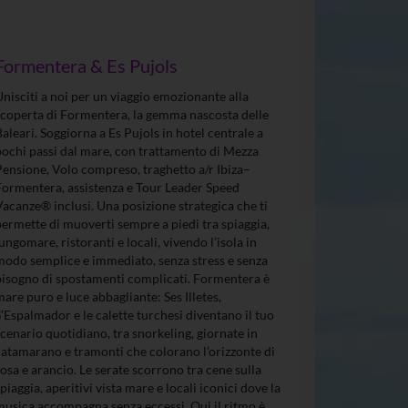
Formentera & Es Pujols
Unisciti a noi per un viaggio emozionante alla
scoperta di Formentera, la gemma nascosta delle
Baleari. Soggiorna a Es Pujols in hotel centrale a
pochi passi dal mare, con trattamento di Mezza
Pensione, Volo compreso, traghetto a/r Ibiza–
Formentera, assistenza e Tour Leader Speed
Vacanze® inclusi. Una posizione strategica che ti
permette di muoverti sempre a piedi tra spiaggia,
lungomare, ristoranti e locali, vivendo l’isola in
modo semplice e immediato, senza stress e senza
bisogno di spostamenti complicati. Formentera è
mare puro e luce abbagliante: Ses Illetes,
S’Espalmador e le calette turchesi diventano il tuo
scenario quotidiano, tra snorkeling, giornate in
catamarano e tramonti che colorano l’orizzonte di
rosa e arancio. Le serate scorrono tra cene sulla
spiaggia, aperitivi vista mare e locali iconici dove la
musica accompagna senza eccessi. Qui il ritmo è