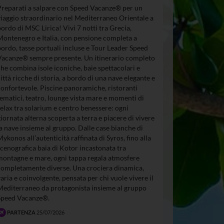
Preparati a salpare con Speed Vacanze® per un
viaggio straordinario nel Mediterraneo Orientale a
bordo di MSC Lirica! Vivi 7 notti tra Grecia,
Montenegro e Italia, con pensione completa a
bordo, tasse portuali incluse e Tour Leader Speed
Vacanze® sempre presente. Un itinerario completo
che combina isole iconiche, baie spettacolari e
città ricche di storia, a bordo di una nave elegante e
confortevole. Piscine panoramiche, ristoranti
tematici, teatro, lounge vista mare e momenti di
relax tra solarium e centro benessere: ogni
giornata alterna scoperta a terra e piacere di vivere
la nave insieme al gruppo. Dalle case bianche di
Mykonos all’autenticità raffinata di Syros, fino alla
scenografica baia di Kotor incastonata tra
montagne e mare, ogni tappa regala atmosfere
completamente diverse. Una crociera dinamica,
varia e coinvolgente, pensata per chi vuole vivere il
Mediterraneo da protagonista insieme al gruppo
Speed Vacanze®.
PARTENZA
25/07/2026