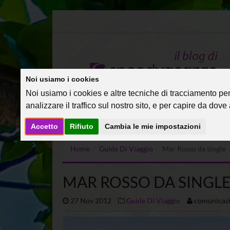
Noi usiamo i cookies
Noi usiamo i cookies e altre tecniche di tracciamento per 
analizzare il traffico sul nostro sito, e per capire da dove a
Accetto
Rifiuto
Cambia le mie impostazioni
Home
Guide Di Viaggio
Mar Rosso da single
MAR ROSSO DA SINGL
27 Nov 2012
Guide Di Viaggio
comunicaz