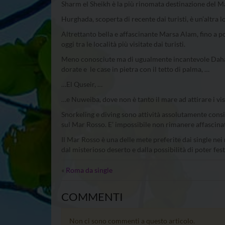
Sharm el Sheikh è la più rinomata destinazione del M
Hurghada, scoperta di recente dai turisti, è un’altra lo
Altrettanto bella e affascinante Marsa Alam, fino a p
oggi tra le località più visitate dai turisti.
Meno conosciute ma di ugualmente incantevole Dahab
dorate e le case in pietra con il tetto di palma, …
…El Quseir, …
…e Nuweiba, dove non è tanto il mare ad attirare i visi
Snorkeling e diving sono attività assolutamente consi
sul Mar Rosso. E’ impossibile non rimanere affascinat
Il Mar Rosso è una delle mete preferite dai single nei m
dal misterioso deserto e dalla possibilità di poter f
«
Roma da single
COMMENTI
Non ci sono commenti a questo articolo.