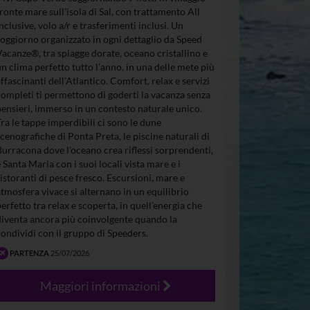
fronte mare sull’isola di Sal, con trattamento All
Inclusive, volo a/r e trasferimenti inclusi. Un
soggiorno organizzato in ogni dettaglio da Speed
Vacanze®, tra spiagge dorate, oceano cristallino e
un clima perfetto tutto l’anno, in una delle mete più
affascinanti dell’Atlantico. Comfort, relax e servizi
completi ti permettono di goderti la vacanza senza
pensieri, immerso in un contesto naturale unico.
Tra le tappe imperdibili ci sono le dune
scenografiche di Ponta Preta, le piscine naturali di
Burracona dove l’oceano crea riflessi sorprendenti,
e Santa Maria con i suoi locali vista mare e i
ristoranti di pesce fresco. Escursioni, mare e
atmosfera vivace si alternano in un equilibrio
perfetto tra relax e scoperta, in quell’energia che
diventa ancora più coinvolgente quando la
condividi con il gruppo di Speeders.
PARTENZA
25/07/2026
Maggiori informazioni