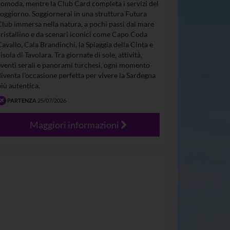
comoda, mentre la Club Card completa i servizi del
soggiorno. Soggiornerai in una struttura Futura
Club immersa nella natura, a pochi passi dal mare
cristallino e da scenari iconici come Capo Coda
Cavallo, Cala Brandinchi, la Spiaggia della Cinta e
’isola di Tavolara. Tra giornate di sole, attività,
eventi serali e panorami turchesi, ogni momento
diventa l’occasione perfetta per vivere la Sardegna
più autentica.
PARTENZA
25/07/2026
Maggiori informazioni