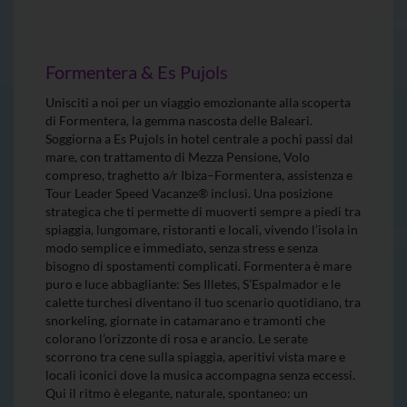
Formentera & Es Pujols
Unisciti a noi per un viaggio emozionante alla scoperta
di Formentera, la gemma nascosta delle Baleari.
Soggiorna a Es Pujols in hotel centrale a pochi passi dal
mare, con trattamento di Mezza Pensione, Volo
compreso, traghetto a/r Ibiza–Formentera, assistenza e
Tour Leader Speed Vacanze® inclusi. Una posizione
strategica che ti permette di muoverti sempre a piedi tra
spiaggia, lungomare, ristoranti e locali, vivendo l’isola in
modo semplice e immediato, senza stress e senza
bisogno di spostamenti complicati. Formentera è mare
puro e luce abbagliante: Ses Illetes, S’Espalmador e le
calette turchesi diventano il tuo scenario quotidiano, tra
snorkeling, giornate in catamarano e tramonti che
colorano l’orizzonte di rosa e arancio. Le serate
scorrono tra cene sulla spiaggia, aperitivi vista mare e
locali iconici dove la musica accompagna senza eccessi.
Qui il ritmo è elegante, naturale, spontaneo: un