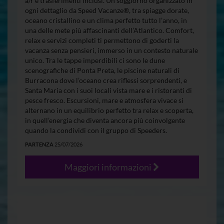
a/r e trasferimenti inclusi. Un soggiorno organizzato in
ogni dettaglio da Speed Vacanze®, tra spiagge dorate,
oceano cristallino e un clima perfetto tutto l’anno, in
una delle mete più affascinanti dell’Atlantico. Comfort,
relax e servizi completi ti permettono di goderti la
vacanza senza pensieri, immerso in un contesto naturale
unico. Tra le tappe imperdibili ci sono le dune
scenografiche di Ponta Preta, le piscine naturali di
Burracona dove l’oceano crea riflessi sorprendenti, e
Santa Maria con i suoi locali vista mare e i ristoranti di
pesce fresco. Escursioni, mare e atmosfera vivace si
alternano in un equilibrio perfetto tra relax e scoperta,
in quell’energia che diventa ancora più coinvolgente
quando la condividi con il gruppo di Speeders.
PARTENZA
25/07/2026
Maggiori informazioni