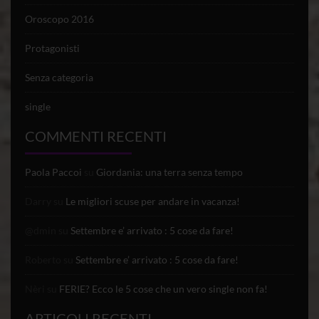
Oroscopo 2016
Protagonisti
Senza categoria
single
COMMENTI RECENTI
Paola Paccoi
su
Giordania: una terra senza tempo
Darry
su
Le migliori scuse per andare in vacanza!
@dmin
su
Settembre e’ arrivato : 5 cose da fare!
Roberto
su
Settembre e’ arrivato : 5 cose da fare!
Nèri
su
FERIE? Ecco le 5 cose che un vero single non fa!
ARTICOLI RECENTI