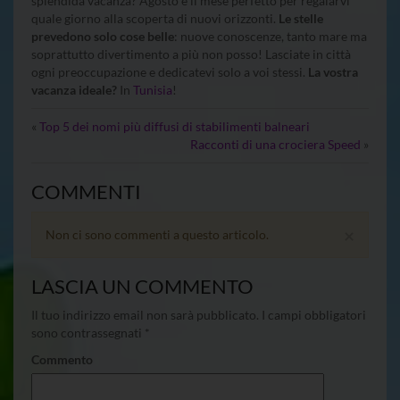
splendida vacanza? Agosto è il mese perfetto per regalarvi
quale giorno alla scoperta di nuovi orizzonti.
Le stelle
prevedono solo cose belle
: nuove conoscenze, tanto mare ma
soprattutto divertimento a più non posso! Lasciate in città
ogni preoccupazione e dedicatevi solo a voi stessi.
La vostra
vacanza ideale?
In
Tunisia
!
«
Top 5 dei nomi più diffusi di stabilimenti balneari
Racconti di una crociera Speed
»
COMMENTI
×
Non ci sono commenti a questo articolo.
LASCIA UN COMMENTO
Il tuo indirizzo email non sarà pubblicato.
I campi obbligatori
sono contrassegnati
*
Commento