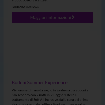
gruppo Speed Vacanze®.
PARTENZA
25/07/2026
Maggiori informazioni
Budoni Summer Experience
Vivi una settimana da sogno in Sardegna tra Budoni e
San Teodoro con 7 notti in Villaggio 4 stelle e
trattamento di Soft All Inclusive, dalla cena del primo
giorno al pranzo dell’ultimo. Puoi aggiungere volo o