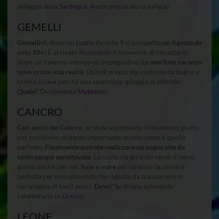
spiaggia della
Sardegna
. Avete preparato la valigia?
GEMELLI
Gemellini
, dopo un Luglio da voto 9 si prospetta
un Agosto da
voto 10+
! È arrivato finalmente il momento di riscattarvi
dopo un inverno intenso ed impegnativo.
Le meritate vacanze
sono ormai una realtà
. Quindi preparate costume da bagno e
crema solare perché una splendida spiaggia vi attende!
Quale?
Ovviamente
Mykonos
!
CANCRO
Cari amici dei Cancro
, se state aspettando il momento giusto
per compiere un passo importante questo mese è quello
perfetto.
Finalmente potrete realizzare un sogno che da
tanto tempo aspettavate.
La ruota sta girando verso il verso
giusto anche per voi.
Sole e mare
poi saranno la cornice
perfetta per uno splendido ferragosto da trascorrere in
compagnia di tanti amici.
Dove?
Su di uno splendido
catamarano in
Grecia
!
LEONE