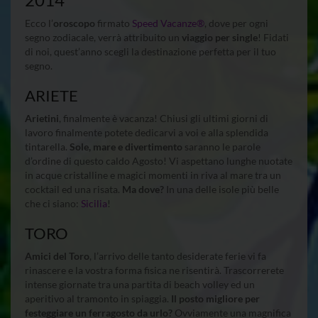
Ecco l’
oroscopo
firmato
Speed Vacanze®
, dove per ogni
segno zodiacale, verrà attribuito un
viaggio per single
! Fidati
di noi, quest’anno scegli la destinazione perfetta per il tuo
segno.
ARIETE
Arietini
, finalmente è vacanza! Chiusi gli ultimi giorni di
lavoro finalmente potete dedicarvi a voi e alla splendida
tintarella.
Sole, mare e divertimento
saranno le parole
d’ordine di questo caldo Agosto! Vi aspettano lunghe nuotate
in acque cristalline e magici momenti in riva al mare tra un
cocktail ed una risata.
Ma dove?
In una delle isole più belle
che ci siano:
Sic
ilia
!
TORO
Amici del Toro
, l’arrivo delle tanto desiderate ferie vi fa
rinascere e la vostra forma fisica ne risentirà. Trascorrerete
intense giornate tra una partita di beach volley ed un
aperitivo al tramonto in spiaggia.
Il posto migliore per
festeggiare un ferragosto da urlo?
Ovviamente una magnifica