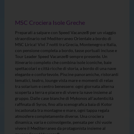
MSC Crociera Isole Greche
Preparati a salpare con Speed Vacanze® per un viaggio
straordinario nel Mediterraneo Orientale a bordo di
MSC Lirica! Vivi 7 notti tra Grecia, Montenegro e Italia,
con pensione completa a bordo, tasse portuali incluse e
Tour Leader Speed Vacanze® sempre presente. Un
itinerario completo che combina isole iconiche, baie
spettacolari e città ricche di storia, a bordo di una nave
elegante e confortevole. Piscine panoramiche, ristoranti
tematici, teatro, lounge vista mare e momenti di relax
tra solarium e centro benessere: ogni giornata alterna
scoperta a terra e piacere di vivere la nave insieme al
gruppo. Dalle case bianche di Mykonos all’autenticità
raffinata di Syros, fino alla scenografica baia di Kotor
incastonata tra montagne e mare, ogni tappa regala
atmosfere completamente diverse. Una crociera
dinamica, varia e coinvolgente, pensata per chi vuole
vivere il Mediterraneo da protagonista insieme al