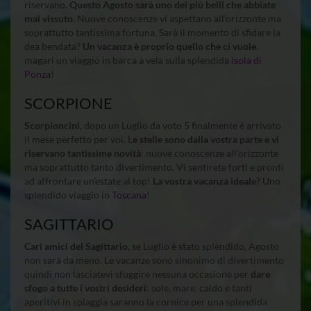
riservano.
Questo Agosto sarà uno dei più belli che abbiate
mai vissuto
. Nuove conoscenze vi aspettano all’orizzonte ma
soprattutto tantissima fortuna. Sarà il momento di sfidare la
dea bendata?
Un vacanza è proprio quello che ci vuole
,
magari un viaggio in barca a vela sulla splendida
isola di
Ponza
!
SCORPIONE
Scorpioncini
, dopo un Luglio da voto 5 finalmente è arrivato
il mese perfetto per voi. L
e stelle sono dalla vostra parte e vi
riservano tantissime novità
: nuove conoscenze all’orizzonte
ma soprattutto tanto divertimento. Vi sentirete forti e pronti
ad affrontare un’estate al top!
La vostra vacanza ideale?
Uno
splendido viaggio in
Toscana
!
SAGITTARIO
Cari amici del Sagittario
, se Luglio è stato splendido, Agosto
non sarà da meno. Le vacanze sono sinonimo di divertimento
quindi non lasciatevi sfuggire nessuna occasione per
dare
sfogo a tutte i vostri desideri
: sole, mare, caldo e tanti
aperitivi in spiaggia saranno la cornice per una splendida