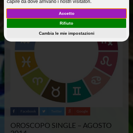
capire da dove arrivano i nostri visitatori.
Accetto
Rifiuto
Cambia le mie impostazioni
Facebook
Twitter
Google
OROSCOPO SINGLE – AGOSTO
2014