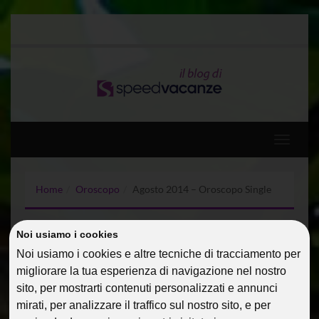
Toggle
navigati
Home
Oroscopo
Agosto 2014 – Oroscopo Single
AGOSTO 2014 –
Noi usiamo i cookies
OROSCOPO SINGLE
Noi usiamo i cookies e altre tecniche di tracciamento per
migliorare la tua esperienza di navigazione nel nostro
01 Ago 2014
Oroscopo
PialauraM
sito, per mostrarti contenuti personalizzati e annunci
mirati, per analizzare il traffico sul nostro sito, e per