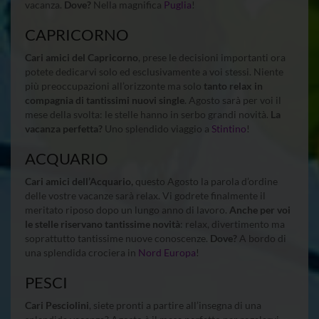
vacanza.
Dove?
Nella magnifica
Puglia
!
CAPRICORNO
Cari amici del Capricorno
, prese le decisioni importanti ora
potete dedicarvi solo ed esclusivamente a voi stessi. Niente
più preoccupazioni all’orizzonte ma solo
tanto relax in
compagnia di tantissimi nuovi single
. Agosto sarà per voi il
mese della svolta: le stelle hanno in serbo grandi novità.
La
vacanza perfetta?
Uno splendido viaggio a
Stintino
!
ACQUARIO
Cari amici dell’Acquario,
questo Agosto la parola d’ordine
delle vostre vacanze sarà relax. Vi godrete finalmente il
meritato riposo dopo un lungo anno di lavoro.
Anche per voi
le stelle riservano tantissime novità
: relax, divertimento ma
soprattutto tantissime nuove conoscenze.
Dove?
A bordo di
una splendida crociera in
Nord Europa
!
PESCI
Cari Pesciolini
, siete pronti a partire all’insegna di una