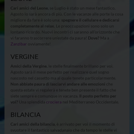
Cari amici del Leone
, se Luglio è stato un mese fantastico,
Agosto lo sarà ancora di più. Con le vacanze alle porte la cosa
migliore da fare è solo una:
spegnere il cellulare e dedicarsi
completamente al relax
. Le preoccupazioni sono solo un
lontano ricordo. Nuovi incontri ci saranno all’orizzonte che
vi faranno trascorrere un’estate da paura!
Dove?
Ma a
Zanzibar
ovviamente!
VERGINE
Amici della Vergine
, le stelle finalmente brillano per voi.
Agosto sarà il mese perfetto per realizzare quel sogno
nascosto nel cassetto ma al quale tenete particolarmente.
Non abbiate paura di lasciarvi andare alle emozioni
che
questa estate vi regalerà e tenete ben presente il fatto che
siete sempre e comunque in vacanza.
Il posto perfetto per
voi?
Una splendida
crociera
nel Mediterraneo Occidentale.
BILANCIA
Cari amici della bilancia
, è arrivato per voi il momento di
svuotare il fantastico salvadanaio che da tempo le stelle vi