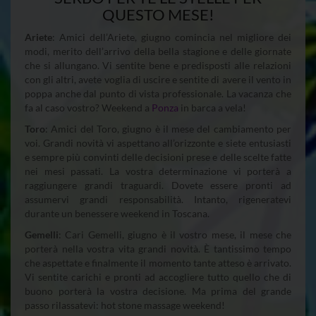
QUESTO MESE!
Ariete
: Amici dell’Ariete, giugno comincia nel migliore dei
modi, merito dell’arrivo della bella stagione e delle giornate
che si allungano. Vi sentite bene e predisposti alle relazioni
con gli altri, avete voglia di uscire e sentite di avere il vento in
poppa anche dal punto di vista professionale. La vacanza che
fa al caso vostro? Weekend a
Ponza
in barca a vela!
Toro
: Amici del Toro, giugno è il mese del cambiamento per
voi. Grandi novità vi aspettano all’orizzonte e siete entusiasti
e sempre più convinti delle decisioni prese e delle scelte fatte
nei mesi passati. La vostra determinazione vi porterà a
raggiungere grandi traguardi. Dovete essere pronti ad
assumervi grandi responsabilità. Intanto, rigeneratevi
durante un benessere weekend in Toscana.
Gemelli
: Cari Gemelli, giugno è il vostro mese, il mese che
porterà nella vostra vita grandi novità. È tantissimo tempo
che aspettate e finalmente il momento tante atteso è arrivato.
Vi sentite carichi e pronti ad accogliere tutto quello che di
buono porterà la vostra decisione. Ma prima del grande
passo rilassatevi: hot stone massage weekend!