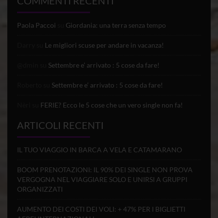
COMMENTI RECENTI
Paola Paccoi
su
Giordania: una terra senza tempo
Darry
su
Le migliori scuse per andare in vacanza!
@dmin
su
Settembre e’ arrivato : 5 cose da fare!
Roberto
su
Settembre e’ arrivato : 5 cose da fare!
Nèri
su
FERIE? Ecco le 5 cose che un vero single non fa!
ARTICOLI RECENTI
IL TUO VIAGGIO IN BARCA A VELA E CATAMARANO
BOOM PRENOTAZIONI: IL 90% DEI SINGLE NON PROVA
VERGOGNA NEL VIAGGIARE SOLO E UNIRSI A GRUPPI
ORGANIZZATI
AUMENTO DEI COSTI DEI VOLI: + 47% PER I BIGLIETTI