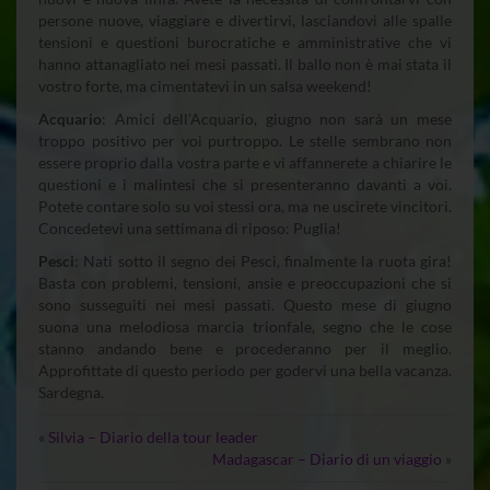
persone nuove, viaggiare e divertirvi, lasciandovi alle spalle
tensioni e questioni burocratiche e amministrative che vi
hanno attanagliato nei mesi passati. Il ballo non è mai stata il
vostro forte, ma cimentatevi in un salsa weekend!
Acquario
: Amici dell’Acquario, giugno non sarà un mese
troppo positivo per voi purtroppo. Le stelle sembrano non
essere proprio dalla vostra parte e vi affannerete a chiarire le
questioni e i malintesi che si presenteranno davanti a voi.
Potete contare solo su voi stessi ora, ma ne uscirete vincitori.
Concedetevi una settimana di riposo: Puglia!
Pesci
: Nati sotto il segno dei Pesci, finalmente la ruota gira!
Basta con problemi, tensioni, ansie e preoccupazioni che si
sono susseguiti nei mesi passati. Questo mese di giugno
suona una melodiosa marcia trionfale, segno che le cose
stanno andando bene e procederanno per il meglio.
Approfittate di questo periodo per godervi una bella vacanza.
Sardegna.
«
Silvia – Diario della tour leader
Madagascar – Diario di un viaggio
»