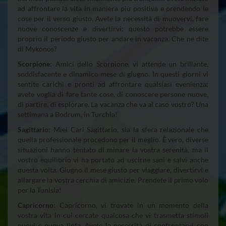
ad affrontare la vita in maniera più positiva e prendendo le
cose per il verso giusto. Avete la necessità di muovervi, fare
nuove conoscenze e divertirvi: questo potrebbe essere
proprio il periodo giusto per andare in vacanza. Che ne dite
di Mykonos?
Scorpione
: Amici dello Scorpione, vi attende un brillante,
soddisfacente e dinamico mese di giugno. In questi giorni vi
sentite carichi e pronti ad affrontare qualsiasi evenienza:
avete voglia di fare tante cose, di conoscere persone nuove,
di partire, di esplorare. La vacanza che va al caso vostro? Una
settimana a Bodrum, in Turchia!
Sagittario
: Miei Cari Sagittario, sia la sfera relazionale che
quella professionale procedono per il meglio. È vero, diverse
situazioni hanno tentato di minare la vostra serenità, ma il
vostro equilibrio vi ha portato ad uscirne sani e salvi anche
questa volta. Giugno il mese giusto per viaggiare, divertirvi e
allargare la vostra cerchia di amicizie. Prendete il primo volo
per la Tunisia!
Capricorno
: Capricorno, vi trovate in un momento della
vostra vita in cui cercate qualcosa che vi trasmetta stimoli
nuovi e nuova linfa. Avete la necessità di confrontarvi con