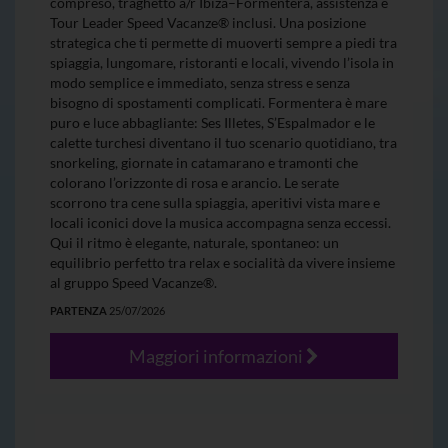
compreso, traghetto a/r Ibiza–Formentera, assistenza e
Tour Leader Speed Vacanze® inclusi. Una posizione
strategica che ti permette di muoverti sempre a piedi tra
spiaggia, lungomare, ristoranti e locali, vivendo l’isola in
modo semplice e immediato, senza stress e senza
bisogno di spostamenti complicati. Formentera è mare
puro e luce abbagliante: Ses Illetes, S’Espalmador e le
calette turchesi diventano il tuo scenario quotidiano, tra
snorkeling, giornate in catamarano e tramonti che
colorano l’orizzonte di rosa e arancio. Le serate
scorrono tra cene sulla spiaggia, aperitivi vista mare e
locali iconici dove la musica accompagna senza eccessi.
Qui il ritmo è elegante, naturale, spontaneo: un
equilibrio perfetto tra relax e socialità da vivere insieme
al gruppo Speed Vacanze®.
PARTENZA
25/07/2026
Maggiori informazioni