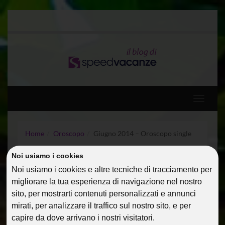
Toggle
navigati
Home
Oroscopo
Giugno 2014 – Oroscopo single
Noi usiamo i cookies
GIUGNO 2014 –
Noi usiamo i cookies e altre tecniche di tracciamento per
OROSCOPO SINGLE
migliorare la tua esperienza di navigazione nel nostro
sito, per mostrarti contenuti personalizzati e annunci
01 Giu 2014
Oroscopo
AlessandraC
mirati, per analizzare il traffico sul nostro sito, e per
capire da dove arrivano i nostri visitatori.