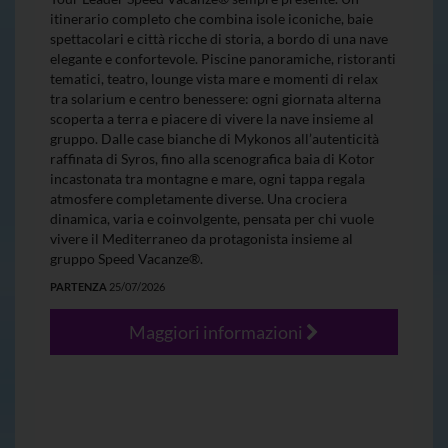
itinerario completo che combina isole iconiche, baie
spettacolari e città ricche di storia, a bordo di una nave
elegante e confortevole. Piscine panoramiche, ristoranti
tematici, teatro, lounge vista mare e momenti di relax
tra solarium e centro benessere: ogni giornata alterna
scoperta a terra e piacere di vivere la nave insieme al
gruppo. Dalle case bianche di Mykonos all’autenticità
raffinata di Syros, fino alla scenografica baia di Kotor
incastonata tra montagne e mare, ogni tappa regala
atmosfere completamente diverse. Una crociera
dinamica, varia e coinvolgente, pensata per chi vuole
vivere il Mediterraneo da protagonista insieme al
gruppo Speed Vacanze®.
PARTENZA
25/07/2026
Maggiori informazioni