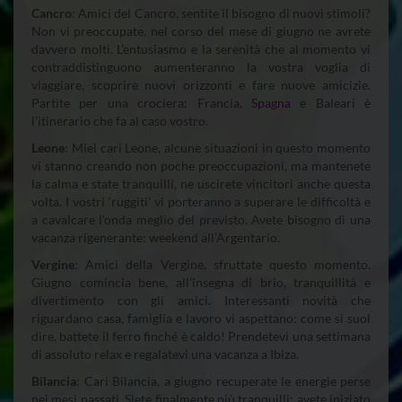
Cancro
: Amici del Cancro, sentite il bisogno di nuovi stimoli?
Non vi preoccupate, nel corso del mese di giugno ne avrete
davvero molti. L’entusiasmo e la serenità che al momento vi
contraddistinguono aumenteranno la vostra voglia di
viaggiare, scoprire nuovi orizzonti e fare nuove amicizie.
Partite per una crociera: Francia,
Spagna
e Baleari è
l’itinerario che fa al caso vostro.
Leone
: Miei cari Leone, alcune situazioni in questo momento
vi stanno creando non poche preoccupazioni, ma mantenete
la calma e state tranquilli, ne uscirete vincitori anche questa
volta. I vostri ‘ruggiti’ vi porteranno a superare le difficoltà e
a cavalcare l’onda meglio del previsto. Avete bisogno di una
vacanza rigenerante: weekend all’Argentario.
Vergine
: Amici della Vergine, sfruttate questo momento.
Giugno comincia bene, all’insegna di brio, tranquillità e
divertimento con gli amici. Interessanti novità che
riguardano casa, famiglia e lavoro vi aspettano: come si suol
dire, battete il ferro finché è caldo! Prendetevi una settimana
di assoluto relax e regalatevi una vacanza a Ibiza.
Bilancia
: Cari Bilancia, a giugno recuperate le energie perse
nei mesi passati. Siete finalmente più tranquilli: avete iniziato