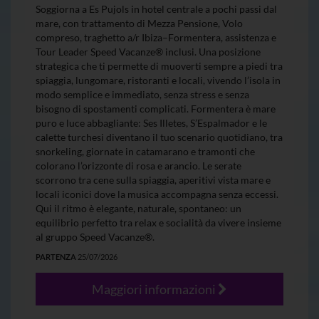
Soggiorna a Es Pujols in hotel centrale a pochi passi dal
mare, con trattamento di Mezza Pensione, Volo
compreso, traghetto a/r Ibiza–Formentera, assistenza e
Tour Leader Speed Vacanze® inclusi. Una posizione
strategica che ti permette di muoverti sempre a piedi tra
spiaggia, lungomare, ristoranti e locali, vivendo l’isola in
modo semplice e immediato, senza stress e senza
bisogno di spostamenti complicati. Formentera è mare
puro e luce abbagliante: Ses Illetes, S’Espalmador e le
calette turchesi diventano il tuo scenario quotidiano, tra
snorkeling, giornate in catamarano e tramonti che
colorano l’orizzonte di rosa e arancio. Le serate
scorrono tra cene sulla spiaggia, aperitivi vista mare e
locali iconici dove la musica accompagna senza eccessi.
Qui il ritmo è elegante, naturale, spontaneo: un
equilibrio perfetto tra relax e socialità da vivere insieme
al gruppo Speed Vacanze®.
PARTENZA
25/07/2026
Maggiori informazioni