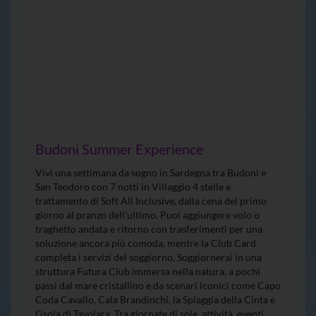
Budoni Summer Experience
Vivi una settimana da sogno in Sardegna tra Budoni e
San Teodoro con 7 notti in Villaggio 4 stelle e
trattamento di Soft All Inclusive, dalla cena del primo
giorno al pranzo dell’ultimo. Puoi aggiungere volo o
traghetto andata e ritorno con trasferimenti per una
soluzione ancora più comoda, mentre la Club Card
completa i servizi del soggiorno. Soggiornerai in una
struttura Futura Club immersa nella natura, a pochi
passi dal mare cristallino e da scenari iconici come Capo
Coda Cavallo, Cala Brandinchi, la Spiaggia della Cinta e
l’isola di Tavolara. Tra giornate di sole, attività, eventi