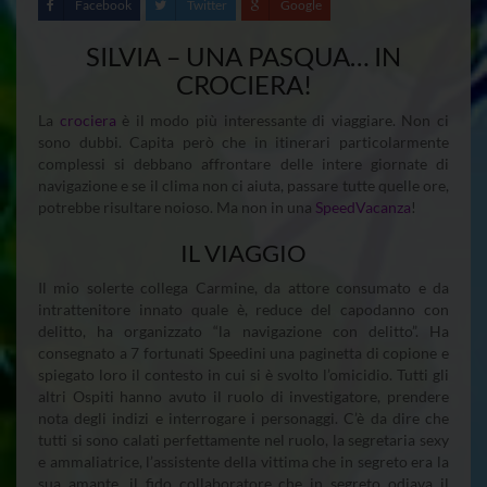
Facebook
Twitter
Google
SILVIA – UNA PASQUA… IN
CROCIERA!
La
crociera
è il modo più interessante di viaggiare. Non ci
sono dubbi. Capita però che in itinerari particolarmente
complessi si debbano affrontare delle intere giornate di
navigazione e se il clima non ci aiuta, passare tutte quelle ore,
potrebbe risultare noioso. Ma non in una
SpeedVacanza
!
IL VIAGGIO
Il mio solerte collega Carmine, da attore consumato e da
intrattenitore innato quale è, reduce del capodanno con
delitto, ha organizzato “la navigazione con delitto”. Ha
consegnato a 7 fortunati Speedini una paginetta di copione e
spiegato loro il contesto in cui si è svolto l’omicidio. Tutti gli
altri Ospiti hanno avuto il ruolo di investigatore, prendere
nota degli indizi e interrogare i personaggi. C’è da dire che
tutti si sono calati perfettamente nel ruolo, la segretaria sexy
e ammaliatrice, l’assistente della vittima che in segreto era la
sua amante, il fido collaboratore che in segreto odiava il