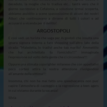
deceduto, la moglie che lo tradiva etc… tant’è vero che il
giorno successivo a Cefalonia, a soluzione ormai scoperta,
abbiamo assistito a scene spassosissime di alcuni dei nostri
Attori che continuavano a dirsene di tutti i colori e ad
accusarsi a vicenda per il delitto!
ARGOSTOPOLI
E così vedi un turista che vaga per Argostoli che insulta una
ignara signora intenta a fare shopping sull’altro lato della
strada: “Maledetta, lo tradivi anche tuo marito! Ammettilo
che hai architettato tu l’omicidio!!!” immaginate
l’espressione sul volto della gente che ci circondava!!!
Oppure una stimata copyrighter milanese che con appellativi
poco cortesi attira la nostra attenzione rivolgendosi
all’amante della vittima!!!
Insomma, chi non ha mai fatto una speedvacanza non puo’
capire l’atmosfera di cazzeggio e la regressione a teen agers
in cui viviamo durante la vacanza!
Silvia