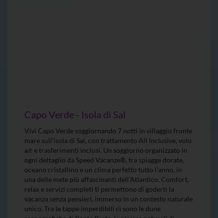
Capo Verde - Isola di Sal
Vivi Capo Verde soggiornando 7 notti in villaggio fronte
mare sull’isola di Sal, con trattamento All Inclusive, volo
a/r e trasferimenti inclusi. Un soggiorno organizzato in
ogni dettaglio da Speed Vacanze®, tra spiagge dorate,
oceano cristallino e un clima perfetto tutto l’anno, in
una delle mete più affascinanti dell’Atlantico. Comfort,
relax e servizi completi ti permettono di goderti la
vacanza senza pensieri, immerso in un contesto naturale
unico. Tra le tappe imperdibili ci sono le dune