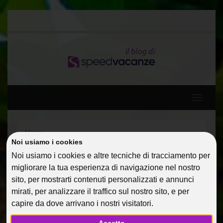
Toggle
navigati
Home
Noi usiamo i cookies
Diario di viaggio: Spagna, Baleari e Francia a bordo di
MSC DIVINA 5*
Noi usiamo i cookies e altre tecniche di tracciamento per
Silvia – Diario della tour leader
migliorare la tua esperienza di navigazione nel nostro
sito, per mostrarti contenuti personalizzati e annunci
SILVIA – DIARIO DELLA
mirati, per analizzare il traffico sul nostro sito, e per
capire da dove arrivano i nostri visitatori.
TOUR LEADER