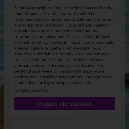
Scopri la meravigliosa Puglia con Speed Vacanze® e vivi
una settimana a Otranto con 7 notti in hotel e
trattamento di pensione completa, dalla cena del primo
giorno al pranzo dell’ultimo. È possibile aggiungere il
volo andata e ritorno con trasferimenti per una
soluzione ancora più comoda. È prevista la Club Card
che include l’utilizzo dei lettini fino ad esaurimento nelle
aree dedicate delle calette. Tra mare cristallino e
atmosfere autentiche del Salento, vivrai una settimana
tra Lecce, Gallipoli, Otranto e Santa Maria di Leuca,
alternando giornate di relax, escursioni sul mare e
serate tutte da vivere. Un mix perfetto di panorami
mediterranei, borghi iconici e summer vibes pugliesi da
condividere con il gruppo Speed Vacanze®.
PARTENZA
26/07/2026
Maggiori informazioni