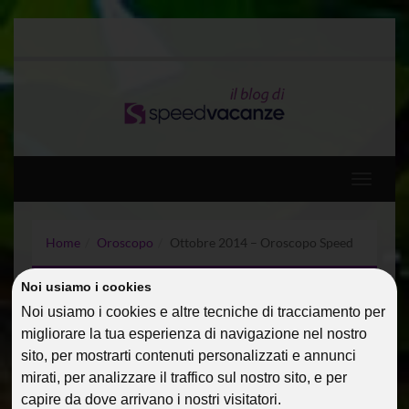
Toggle
navigati
Home
Oroscopo
Ottobre 2014 – Oroscopo Speed
Noi usiamo i cookies
OTTOBRE 2014 –
Noi usiamo i cookies e altre tecniche di tracciamento per
OROSCOPO SPEED
migliorare la tua esperienza di navigazione nel nostro
sito, per mostrarti contenuti personalizzati e annunci
01 Ott 2014
Oroscopo
PialauraM
mirati, per analizzare il traffico sul nostro sito, e per
capire da dove arrivano i nostri visitatori.