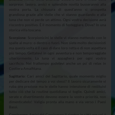
sorprese: lavoro, amici e splendide novità busseranno alla
vostra porta. La chiusura di quest’anno si prospetta
grandiosa grazie alle stelle che vi stanno guardando e alla
luna che non vi perde un attimo. Ogni vostra decisione avrà
riscontro positivo. È il momento di festeggiare. Dove? In una
storica villa toscana.
Scorpione
: Scorpionicini le stelle vi stanno mettendo con le
spalle al muro: o dentro o fuori. Non siete molto decisionisti
ma questa volta è il caso di dare loro retta e di non aspettare
più tempo. Gettatevi in ogni avventura e non temporeggiate
ulteriormente. La luna vi appagherà per ogni vostro
sacrificio. Nel frattempo godetevi anche un po’ di relax in
Costiera Amalfitana.
Sagittario
: Cari amici del Sagittario, quale momento miglio
per dedicare del tempo a voi stessi? Il lavoro sicuramente vi
ruba ore preziose ma le stelle hanno intenzione di restituivi
tutto ciò che la routine quotidiana vi toglie. Quindi amici,
serate e divertimento devono essere la vostra priorità, non
dimenticatelo! Valigia pronta alla mano e via verso i Paesi
Bassi.
Capricorno
: Amici del Capricorno il rientro in città per voi è