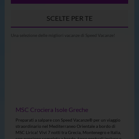
SCELTE PER TE
Una selezione delle migliori vacanze di Speed Vacanze!
MSC Crociera Isole Greche
Preparati a salpare con Speed Vacanze® per un viaggio
straordinario nel Mediterraneo Orientale a bordo di
MSC Lirica! Vivi 7 notti tra Grecia, Montenegro e Italia,
con pensione completa a bordo, tasse portuali incluse e