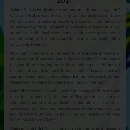
Ariete
: Cari Arietini, siete pronti per un autunno alla grande?
Questo Ottobre sarà forse il mese più proficuo di tutto
l’anno. Dopo le
vacanze
estive è arrivato il momento di
chiudere importanti progetti e dedicarvi finalmente a voi
stessi. Le stelle finalmente sono dalla parte vostra ed il
cammino sarà tutto in discesa. Che ne dite di uno splendido
viaggio alle
Maldive
?
Toro
: Amici del Toro, è il momento di trarre le somme e di
chiudere con il passato. Amici, lavoro e vita privata hanno
bisogno di un restyling totale. Non abbiate paura di fare un
bel passo in avanti, la luna e le stelle sono dalla parte vostra e
sapranno ricompensarvi a dovere. È il momento perfetto per
regalarvi uno splendido week end di relax in Veneto.
Gemelli
: Amici dei Gemelli, l’estate purtroppo è finita ma per
divertirsi c’è ancora tanto tempo! Sicuramente il lavoro vi
richiederà tempo e forze (fisiche e mentali) ma le stelle vi
suggeriscono di ritagliarvi assolutamente del tempo per voi,
per ricaricarvi ancora un po’ prima del letargo invernale.
Dove? Ma a Marsa Alam!
Cancro
: Amici del Cancro, la vostra vita ha proprio bisogno