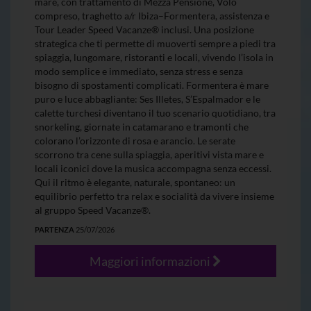
mare, con trattamento di Mezza Pensione, Volo
compreso, traghetto a/r Ibiza–Formentera, assistenza e
Tour Leader Speed Vacanze® inclusi. Una posizione
strategica che ti permette di muoverti sempre a piedi tra
spiaggia, lungomare, ristoranti e locali, vivendo l’isola in
modo semplice e immediato, senza stress e senza
bisogno di spostamenti complicati. Formentera è mare
puro e luce abbagliante: Ses Illetes, S’Espalmador e le
calette turchesi diventano il tuo scenario quotidiano, tra
snorkeling, giornate in catamarano e tramonti che
colorano l’orizzonte di rosa e arancio. Le serate
scorrono tra cene sulla spiaggia, aperitivi vista mare e
locali iconici dove la musica accompagna senza eccessi.
Qui il ritmo è elegante, naturale, spontaneo: un
equilibrio perfetto tra relax e socialità da vivere insieme
al gruppo Speed Vacanze®.
PARTENZA
25/07/2026
Maggiori informazioni