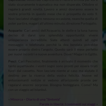
stato sicuramente traumatico ma non disperate, Ottobre vi
regalerà grandi novità. Lavoro e amici dovranno essere le
vostre priorità in questo mese che si prospetta da voto 9.
Non lasciatevi sfuggire nessuna occasione, neanche quella di
poter partire, magari all’ultimo minuto, direzione Portogallo.
Acquario
: Cari amici dell’Acquario, le stelle e la luna hanno
deciso di darvi una splendida opportunità: vivere
un’esperienza incredibile. Siate attenti quindi ad ogni
messaggio o telefonata perché la dea bendata potrebbe
essere proprio dietro l’angolo. Questo sarò il mese perfetto
per nuovi incontri e nuove avventure. Dove? Magari in Egitto.
Pesci
: Cari Pesciolini, finalmente è arrivato il momento che
tanto aspettavate: i vostri sogni sono pronti per essere tirati
fuori dal cassetto. Non lasciate niente al caso ma aiutate il
destino per la ricerca della vostra felicità. Nuove ed
entusiasmanti notizie si vedono all’orizzonte pronte per
regalarvi enormi sorprese. Bisogna festeggiare. Come? Ma
con un viaggio ad Istanbul.
«
Minorca – Diario di una “Sintonia”
Parole in libertà: I commenti sui viaggi
»