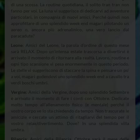
di una scossa. La routine quotidiana, il solito tran tran non
fanno per voi. La luna vi suggerisce di dedicarvi ad avventure
particolari, in compagnia di nuovi amici. Perché quindi non
approfittare di uno splendido week end magari pilotando un
aereo o, ancora più adrenalinico, una vero lancio dal
paracadute?
Leone
: Amici del Leone, la parola d’ordine di questo mese
sarà RELAX. Dopo un’intensa estate trascorsa a divertirvi è
arrivato il momento di ritornare alla realtà. Lavoro, routine e
ogni tipo scansione vi pesa enormemente in questo periodo.
Le stelle vi suggeriscono di staccare la spina e pensare un po’
a voi, magari godendovi uno splendido week end a cavallo tra
verdi boschi umbri.
Vergine
: Amici della Vergine, dopo uno splendido Settembre
è arrivato il momento di fare i conti con Ottobre. Dedicate
molto tempo all’allenamento fisico (e mentale) perché il
vostro corpo ve lo sta chiedendo da tempo. Non trascurate le
amicizie e cercate un attimo di ritagliarvi del tempo per il
vostro relax/divertimento. Dove? In una splendida villa
umbra.
Bilancia
: Amici della Bilancia, Ottobre sarà il mese delle