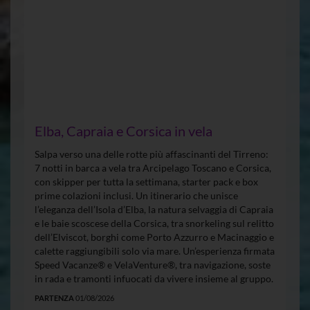
Elba, Capraia e Corsica in vela
Salpa verso una delle rotte più affascinanti del Tirreno:
7 notti in barca a vela tra Arcipelago Toscano e Corsica,
con skipper per tutta la settimana, starter pack e box
prime colazioni inclusi. Un itinerario che unisce
l’eleganza dell’Isola d’Elba, la natura selvaggia di Capraia
e le baie scoscese della Corsica, tra snorkeling sul relitto
dell’Elviscot, borghi come Porto Azzurro e Macinaggio e
calette raggiungibili solo via mare. Un’esperienza firmata
Speed Vacanze® e VelaVenture®, tra navigazione, soste
in rada e tramonti infuocati da vivere insieme al gruppo.
PARTENZA
01/08/2026