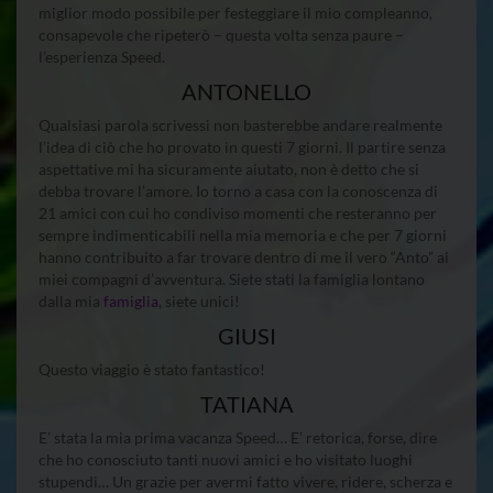
miglior modo possibile per festeggiare il mio compleanno,
consapevole che ripeterò – questa volta senza paure –
l’esperienza Speed.
ANTONELLO
Qualsiasi parola scrivessi non basterebbe andare realmente
l’idea di ciò che ho provato in questi 7 giorni. Il partire senza
aspettative mi ha sicuramente aiutato, non è detto che si
debba trovare l’amore. Io torno a casa con la conoscenza di
21 amici con cui ho condiviso momenti che resteranno per
sempre indimenticabili nella mia memoria e che per 7 giorni
hanno contribuito a far trovare dentro di me il vero “Anto” ai
miei compagni d’avventura. Siete stati la famiglia lontano
dalla mia
famiglia
, siete unici!
GIUSI
Questo viaggio è stato fantastico!
TATIANA
E’ stata la mia prima vacanza Speed… E’ retorica, forse, dire
che ho conosciuto tanti nuovi amici e ho visitato luoghi
stupendi… Un grazie per avermi fatto vivere, ridere, scherza e