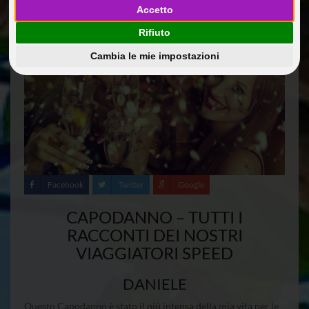
Accetto
Rifiuto
Cambia le mie impostazioni
Facebook
Twitter
Google
CAPODANNO – TUTTI I
RACCONTI DEI NOSTRI
VIAGGIATORI SPEED
DANIELE
Questo Capodanno è stato il più intensa della mia vita per le