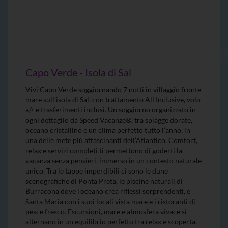
Capo Verde - Isola di Sal
Vivi Capo Verde soggiornando 7 notti in villaggio fronte
mare sull’isola di Sal, con trattamento All Inclusive, volo
a/r e trasferimenti inclusi. Un soggiorno organizzato in
ogni dettaglio da Speed Vacanze®, tra spiagge dorate,
oceano cristallino e un clima perfetto tutto l’anno, in
una delle mete più affascinanti dell’Atlantico. Comfort,
relax e servizi completi ti permettono di goderti la
vacanza senza pensieri, immerso in un contesto naturale
unico. Tra le tappe imperdibili ci sono le dune
scenografiche di Ponta Preta, le piscine naturali di
Burracona dove l’oceano crea riflessi sorprendenti, e
Santa Maria con i suoi locali vista mare e i ristoranti di
pesce fresco. Escursioni, mare e atmosfera vivace si
alternano in un equilibrio perfetto tra relax e scoperta,