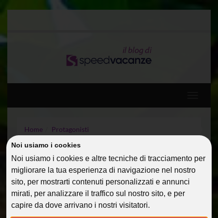
Toggle
navigati
Home
Protagonisti
Capodanno Speed: Parole in libertà
Noi usiamo i cookies
Noi usiamo i cookies e altre tecniche di tracciamento per
CAPODANNO SPEED:
migliorare la tua esperienza di navigazione nel nostro
PAROLE IN LIBERTÀ
sito, per mostrarti contenuti personalizzati e annunci
mirati, per analizzare il traffico sul nostro sito, e per
03 Gen 2015
Protagonisti
Riccobono
capire da dove arrivano i nostri visitatori.