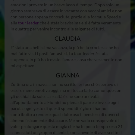
emozioni provate in un breve lasso di tempo. Dopo solo un
giorno sembrava di essere in vacanza con vecchi amici e non
con persone appena conosciute, grazie alla formula Speed e
alla
tour leader
che è stata bravissima e si è fatta veramente
in quattro per venire incontro alle esigenze di tutti.
CLAUDIA
E’ stata una bellissima vacanza, la più bella crociera che ho
mai fatto visti i posti fantastici. La tour leader è stata
stupenda, in più ho trovato l’amore, cosa che veramente non
mi aspettavo!
GIANNA
L’ultima ora in nave… non ho scritto ieri perché speravo di
essere meno emotiva oggi, ma mi tocca farlo comunque con
gli occhiali da sole. La realtà è che sono arrivata
all’appuntamento a Fiumicino piena di paure e invece ogni
parola, ogni gesto di questi splendidi 7 giorni hanno
contribuito a rendere quasi doloroso il pensiero di doverci
almeno fisicamente distaccare. Me ne vado consapevole di
voler prolungare questa magia che ha in poco tempo reso 21
sconosciuti un gruppo di amici, consapevole di aver scelto il