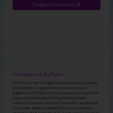
Maggiori informazioni
Formentera & Es Pujols
Unisciti a noi per un viaggio emozionante alla scoperta
di Formentera, la gemma nascosta delle Baleari.
Soggiorna a Es Pujols in hotel centrale a pochi passi dal
mare, con trattamento di Mezza Pensione, Volo
compreso, traghetto a/r Ibiza–Formentera, assistenza e
Tour Leader Speed Vacanze® inclusi. Una posizione
strategica che ti permette di muoverti sempre a piedi tra